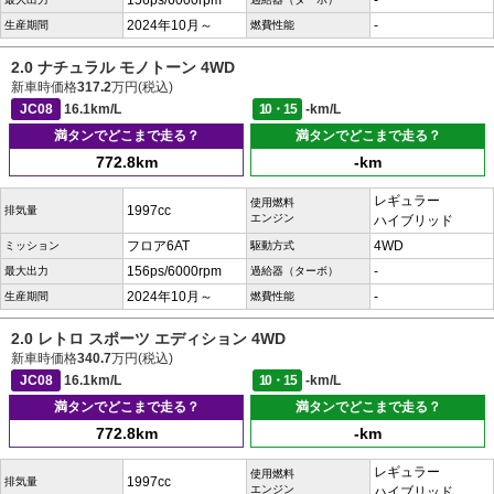
156ps/6000rpm
-
2024年10月～
-
生産期間
燃費性能
2.0 ナチュラル モノトーン 4WD
新車時価格
317.2
万円(税込)
JC08
16.1km/L
10・15
-km/L
満タンでどこまで走る？
満タンでどこまで走る？
772.8km
-km
レギュラー
使用燃料
1997cc
排気量
エンジン
ハイブリッド
フロア6AT
4WD
ミッション
駆動方式
156ps/6000rpm
-
最大出力
過給器（ターボ）
2024年10月～
-
生産期間
燃費性能
2.0 レトロ スポーツ エディション 4WD
新車時価格
340.7
万円(税込)
JC08
16.1km/L
10・15
-km/L
満タンでどこまで走る？
満タンでどこまで走る？
772.8km
-km
レギュラー
使用燃料
1997cc
排気量
エンジン
ハイブリッド