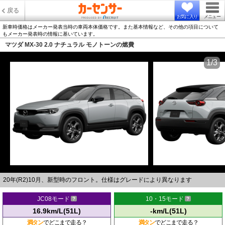
戻る
お気に入り
メニュー
新車時価格はメーカー発表当時の車両本体価格です。また基本情報など、その他の項目について
もメーカー発表時の情報に基いています。
マツダ MX-30 2.0 ナチュラル モノトーンの燃費
1/3
20年(R2)10月、新型時のフロント。仕様はグレードにより異なります
JC08モード
10・15モード
16.9km/L(51L)
-km/L(51L)
満タン
でどこまで走る？
満タン
でどこまで走る？