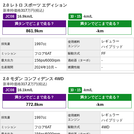
2.0 レトロ スポーツ エディション
新車時価格
317
万円(税込)
JC08
16.9km/L
10・15
-km/L
満タンでどこまで走る？
満タンでどこまで走る？
861.9km
-km
レギュラー
使用燃料
1997cc
排気量
エンジン
ハイブリッド
フロア6AT
FF
ミッション
駆動方式
156ps/6000rpm
-
最大出力
過給器（ターボ）
2024年10月～
-
生産期間
燃費性能
2.0 モダン コンフィデンス 4WD
新車時価格
317.2
万円(税込)
JC08
16.1km/L
10・15
-km/L
満タンでどこまで走る？
満タンでどこまで走る？
772.8km
-km
レギュラー
使用燃料
1997cc
排気量
エンジン
ハイブリッド
フロア6AT
4WD
ミッション
駆動方式
最大出力
過給器（ターボ）