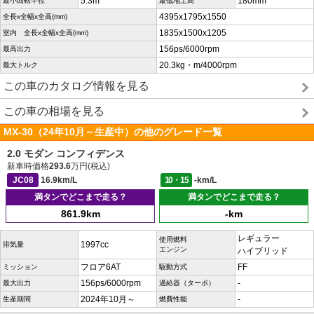
5.3m
180mm
最小回転半径
最低地上高
4395x1795x1550
全長x全幅x全高(mm)
1835x1500x1205
室内 全長x全幅x全高(mm)
156ps/6000rpm
最高出力
20.3kg・m/4000rpm
最大トルク
この車のカタログ情報を見る
この車の相場を見る
MX-30（24年10月～生産中）の他のグレード一覧
2.0 モダン コンフィデンス
新車時価格
293.6
万円(税込)
JC08
16.9km/L
10・15
-km/L
満タンでどこまで走る？
満タンでどこまで走る？
861.9km
-km
レギュラー
使用燃料
1997cc
排気量
エンジン
ハイブリッド
フロア6AT
FF
ミッション
駆動方式
156ps/6000rpm
-
最大出力
過給器（ターボ）
2024年10月～
-
生産期間
燃費性能