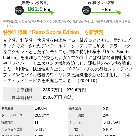
（燃費×タンク容量）
（燃費×タンク容量）
861.9
-
km
km
※燃費は定められた試験条件の下での数値のため、走行条件等により実際の燃料消費率は異な
ります。
特別仕様車「Retro Sports Edition」を新設定
安全性、利便性・快適性を向上させる一部改良とともに、新たにブ
ラックで統一されたディテールをエクステリアに加え、テラコッタ
をアクセントとしたインテリアが特徴の特別仕様車「Retro Sports
Edition」を追加して発売した。安全性の向上にはAT誤発進抑制制御
やドライバー・モニタリング機能を追加し、運転時の安心感を強化
した。利便性・快適性も向上し、10.25インチの大型センターディス
プレイやモバイル機器のワイヤレス接続機能を新たに採用し、コネ
クティッドサービスを拡充している。（2024.10）
中古車価格
235.7
万円～
279.8
万円
293.6
万円(税込)
新車時価格
1460kg
5名
車両重量
乗車定員
2655mm
2列
ホイールベース
シート列数
FF
フロア6AT
駆動方式
ミッション
フロア
5ドア
ミッション位置
ドア数