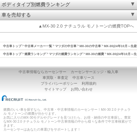
ボディタイプ別燃費ランキング
車を売却する
▲MX-30 2.0 ナチュラル モノトーンの燃費TOPへ
中古車トップ
中古車メーカー一覧
マツダの中古車
MX-30の中古車
MX-30(24年10月～
中古車トップ
燃費ランキング
マツダの燃費ランキング
MX-30の燃費
MX-30(24年10月
中古車情報ならカーセンサー
カーセンサーエッジ・輸入車
車買取・車査定
中古車リース
プライバシーポリシー
利用規約
サイトマップ
お問い合わせ
燃費のいい車を探すなら、中古車・中古車情報のカーセンサー！MX-30 2.0 ナチュラ
ル モノトーンの燃費が分かります。
お気に入りのMX-30モデルやグレードを見つけたら、お得・納得の中古車探し。豊富
なMX-30 2.0 ナチュラル モノトーン中古車情報の中から様々な条件で中古車検索がで
きます。
カーセンサーはあなたの車選びをサポートします！