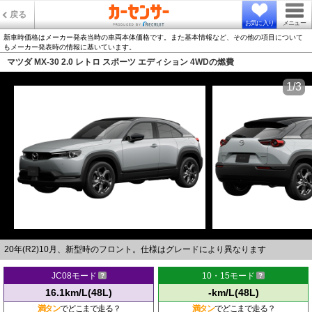
戻る
お気に入り
メニュー
新車時価格はメーカー発表当時の車両本体価格です。また基本情報など、その他の項目について
もメーカー発表時の情報に基いています。
マツダ MX-30 2.0 レトロ スポーツ エディション 4WDの燃費
1/3
20年(R2)10月、新型時のフロント。仕様はグレードにより異なります
JC08モード
10・15モード
16.1km/L(48L)
-km/L(48L)
満タン
でどこまで走る？
満タン
でどこまで走る？