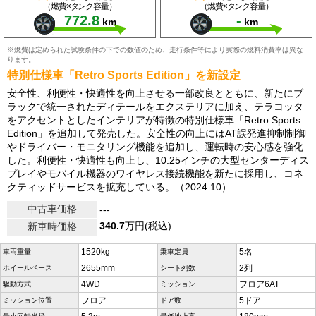
（燃費×タンク容量）
（燃費×タンク容量）
772.8
-
km
km
※燃費は定められた試験条件の下での数値のため、走行条件等により実際の燃料消費率は異な
ります。
特別仕様車「Retro Sports Edition」を新設定
安全性、利便性・快適性を向上させる一部改良とともに、新たにブ
ラックで統一されたディテールをエクステリアに加え、テラコッタ
をアクセントとしたインテリアが特徴の特別仕様車「Retro Sports
Edition」を追加して発売した。安全性の向上にはAT誤発進抑制制御
やドライバー・モニタリング機能を追加し、運転時の安心感を強化
した。利便性・快適性も向上し、10.25インチの大型センターディス
プレイやモバイル機器のワイヤレス接続機能を新たに採用し、コネ
クティッドサービスを拡充している。（2024.10）
中古車価格
---
340.7
万円(税込)
新車時価格
1520kg
5名
車両重量
乗車定員
2655mm
2列
ホイールベース
シート列数
4WD
フロア6AT
駆動方式
ミッション
フロア
5ドア
ミッション位置
ドア数