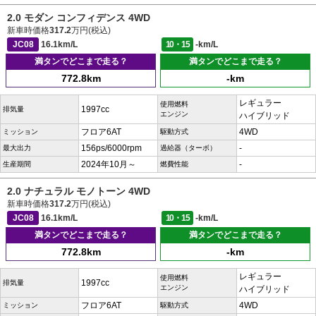
2.0 モダン コンフィデンス 4WD
新車時価格
317.2
万円(税込)
JC08
16.1km/L
10・15
-km/L
満タンでどこまで走る？
満タンでどこまで走る？
772.8km
-km
レギュラー
使用燃料
1997cc
排気量
エンジン
ハイブリッド
フロア6AT
4WD
ミッション
駆動方式
156ps/6000rpm
-
最大出力
過給器（ターボ）
2024年10月～
-
生産期間
燃費性能
2.0 ナチュラル モノトーン 4WD
新車時価格
317.2
万円(税込)
JC08
16.1km/L
10・15
-km/L
満タンでどこまで走る？
満タンでどこまで走る？
772.8km
-km
レギュラー
使用燃料
1997cc
排気量
エンジン
ハイブリッド
フロア6AT
4WD
ミッション
駆動方式