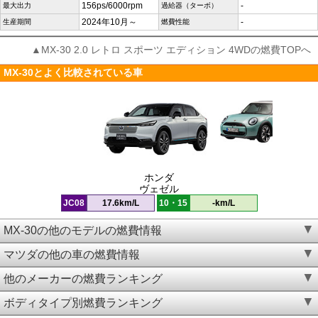
156ps/6000rpm
-
最大出力
過給器（ターボ）
2024年10月～
-
生産期間
燃費性能
▲MX-30 2.0 レトロ スポーツ エディション 4WDの燃費TOPへ
MX-30とよく比較されている車
ホンダ
ヴェゼル
JC08
17.6km/L
10・15
-km/L
MX-30の他のモデルの燃費情報
マツダの他の車の燃費情報
他のメーカーの燃費ランキング
ボディタイプ別燃費ランキング