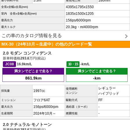
5.3m
180mm
最小回転半径
最低地上高
4395x1795x1550
全長x全幅x全高(mm)
1835x1500x1205
室内 全長x全幅x全高(mm)
156ps/6000rpm
最高出力
20.3kg・m/4000rpm
最大トルク
この車のカタログ情報を見る
MX-30（24年10月～生産中）の他のグレード一覧
2.0 モダン コンフィデンス
新車時価格
293.6
万円(税込)
JC08
16.9km/L
10・15
-km/L
満タンでどこまで走る？
満タンでどこまで走る？
861.9km
-km
レギュラー
使用燃料
1997cc
排気量
エンジン
ハイブリッド
フロア6AT
FF
ミッション
駆動方式
156ps/6000rpm
-
最大出力
過給器（ターボ）
2024年10月～
-
生産期間
燃費性能
2.0 ナチュラル モノトーン
新車時価格
293.6
万円(税込)