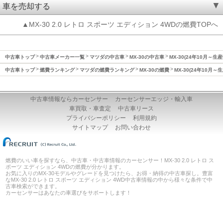
車を売却する
▲MX-30 2.0 レトロ スポーツ エディション 4WDの燃費TOPへ
中古車トップ
中古車メーカー一覧
マツダの中古車
MX-30の中古車
MX-30(24年10月～
中古車トップ
燃費ランキング
マツダの燃費ランキング
MX-30の燃費
MX-30(24年10月
中古車情報ならカーセンサー
カーセンサーエッジ・輸入車
車買取・車査定
中古車リース
プライバシーポリシー
利用規約
サイトマップ
お問い合わせ
燃費のいい車を探すなら、中古車・中古車情報のカーセンサー！MX-30 2.0 レトロ ス
ポーツ エディション 4WDの燃費が分かります。
お気に入りのMX-30モデルやグレードを見つけたら、お得・納得の中古車探し。豊富
なMX-30 2.0 レトロ スポーツ エディション 4WD中古車情報の中から様々な条件で中
古車検索ができます。
カーセンサーはあなたの車選びをサポートします！