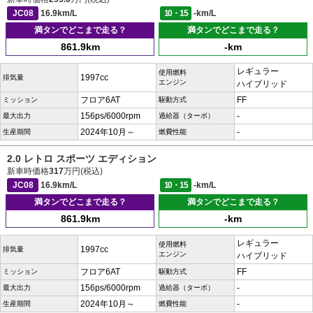
JC08
16.9km/L
10・15
-km/L
満タンでどこまで走る？
満タンでどこまで走る？
861.9km
-km
レギュラー
使用燃料
1997cc
排気量
エンジン
ハイブリッド
フロア6AT
FF
ミッション
駆動方式
156ps/6000rpm
-
最大出力
過給器（ターボ）
2024年10月～
-
生産期間
燃費性能
2.0 レトロ スポーツ エディション
新車時価格
317
万円(税込)
JC08
16.9km/L
10・15
-km/L
満タンでどこまで走る？
満タンでどこまで走る？
861.9km
-km
レギュラー
使用燃料
1997cc
排気量
エンジン
ハイブリッド
フロア6AT
FF
ミッション
駆動方式
156ps/6000rpm
-
最大出力
過給器（ターボ）
2024年10月～
-
生産期間
燃費性能