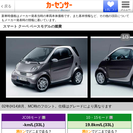
戻る
お気に入り
メニュー
新車時価格はメーカー発表当時の車両本体価格です。また基本情報など、その他の項目について
もメーカー発表時の情報に基いています。
スマート クーペ ベースモデルの燃費
1/3
02年(H14)8月、MC時のフロント。仕様はグレードにより異なります
JC08モード
10・15モード
-km/L(33L)
19.8km/L(33L)
満タン
でどこまで走る？
満タン
でどこまで走る？