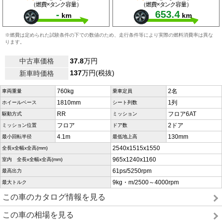
（燃費×タンク容量）
（燃費×タンク容量）
-
653.4
km
km
※燃費は定められた試験条件の下での数値のため、走行条件等により実際の燃料消費率は異な
ります。
中古車価格
37.8
万円
137
万円(税抜)
新車時価格
760kg
2名
車両重量
乗車定員
1810mm
1列
ホイールベース
シート列数
RR
フロア6AT
駆動方式
ミッション
フロア
2ドア
ミッション位置
ドア数
4.1m
130mm
最小回転半径
最低地上高
2540x1515x1550
全長x全幅x全高(mm)
965x1240x1160
室内 全長x全幅x全高(mm)
61ps/5250rpm
最高出力
9kg・m/2500～4000rpm
最大トルク
この車のカタログ情報を見る
この車の相場を見る