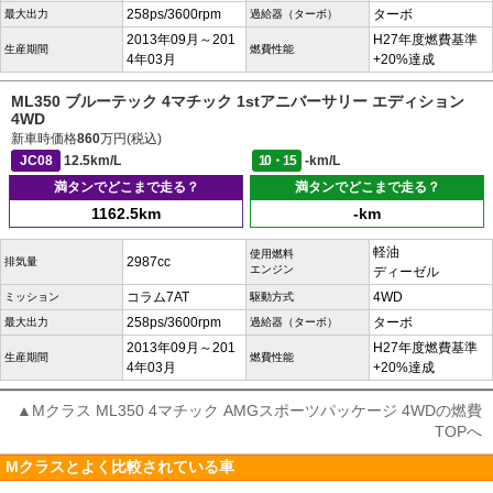
258ps/3600rpm
ターボ
最大出力
過給器（ターボ）
2013年09月～201
H27年度燃費基準
生産期間
燃費性能
4年03月
+20%達成
ML350 ブルーテック 4マチック 1stアニバーサリー エディション
4WD
新車時価格
860
万円(税込)
JC08
12.5km/L
10・15
-km/L
満タンでどこまで走る？
満タンでどこまで走る？
1162.5km
-km
軽油
使用燃料
2987cc
排気量
エンジン
ディーゼル
コラム7AT
4WD
ミッション
駆動方式
258ps/3600rpm
ターボ
最大出力
過給器（ターボ）
2013年09月～201
H27年度燃費基準
生産期間
燃費性能
4年03月
+20%達成
▲Mクラス ML350 4マチック AMGスポーツパッケージ 4WDの燃費
TOPへ
Mクラスとよく比較されている車