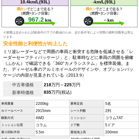
10.4km/L(93L)
-km/L(93L)
満タン
でどこまで走る？
満タン
でどこまで走る？
（燃費×タンク容量）
（燃費×タンク容量）
967.2
-
km
km
※燃費は定められた試験条件の下での数値のため、走行条件等により実際の燃料消費率は異な
ります。
安全性能と利便性が向上した
ミリ波レーダーなどで周囲の車両と衝突する危険を低減させる「レ
ーダーセーフティパッケージ」と、駐車時などに車両の周囲を俯瞰
（ふかん）で確認できる「360°カメラシステム」を標準装備。ま
た、ディーゼル車のアルミホイールのデザインや、オプションパッ
ケージの内容が見直されている（2013.9）
中古車価格
218
万円～
225
万円
835
万円(税込)
新車時価格
2200kg
5名
車両重量
乗車定員
2915mm
2列
ホイールベース
シート列数
4WD
コラム7AT
駆動方式
ミッション
コラム
5ドア
ミッション位置
ドア数
5.5m
200mm
最小回転半径
最低地上高