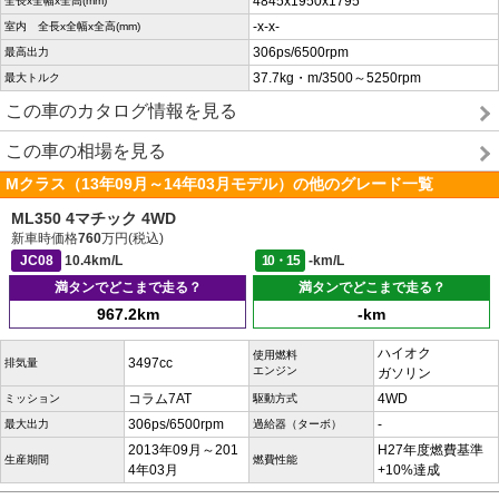
4845x1950x1795
全長x全幅x全高(mm)
-x-x-
室内 全長x全幅x全高(mm)
306ps/6500rpm
最高出力
37.7kg・m/3500～5250rpm
最大トルク
この車のカタログ情報を見る
この車の相場を見る
Mクラス（13年09月～14年03月モデル）の他のグレード一覧
ML350 4マチック 4WD
新車時価格
760
万円(税込)
JC08
10.4km/L
10・15
-km/L
満タンでどこまで走る？
満タンでどこまで走る？
967.2km
-km
ハイオク
使用燃料
3497cc
排気量
エンジン
ガソリン
コラム7AT
4WD
ミッション
駆動方式
306ps/6500rpm
-
最大出力
過給器（ターボ）
2013年09月～201
H27年度燃費基準
生産期間
燃費性能
4年03月
+10%達成