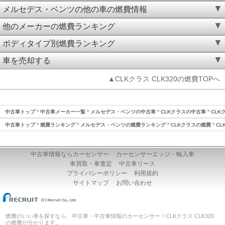
メルセデス・ベンツの他の車の燃費情報
他のメーカーの燃費ランキング
ボディタイプ別燃費ランキング
車を売却する
▲CLKクラス CLK320の燃費TOPへ
中古車トップ
中古車メーカー一覧
メルセデス・ベンツの中古車
CLKクラスの中古車
CLK
中古車トップ
燃費ランキング
メルセデス・ベンツの燃費ランキング
CLKクラスの燃費
CL
中古車情報ならカーセンサー
カーセンサーエッジ・輸入車
車買取・車査定
中古車リース
プライバシーポリシー
利用規約
サイトマップ
お問い合わせ
燃費のいい車を探すなら、中古車・中古車情報のカーセンサー！CLKクラス CLK320
の燃費が分かります。