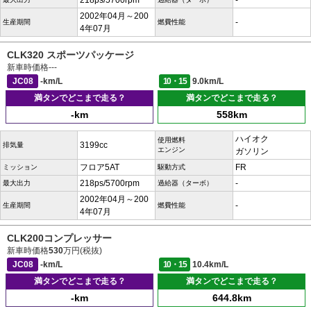
218ps/5700rpm
-
2002年04月～200
-
生産期間
燃費性能
4年07月
CLK320 スポーツパッケージ
新車時価格
---
JC08
-km/L
10・15
9.0km/L
満タンでどこまで走る？
満タンでどこまで走る？
-km
558km
ハイオク
使用燃料
3199cc
排気量
エンジン
ガソリン
フロア5AT
FR
ミッション
駆動方式
218ps/5700rpm
-
最大出力
過給器（ターボ）
2002年04月～200
-
生産期間
燃費性能
4年07月
CLK200コンプレッサー
新車時価格
530
万円(税抜)
JC08
-km/L
10・15
10.4km/L
満タンでどこまで走る？
満タンでどこまで走る？
-km
644.8km