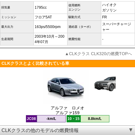
ハイオク
使用燃料
1795cc
排気量
エンジン
ガソリン
フロア5AT
FR
ミッション
駆動方式
スーパーチャージ
163ps/5500rpm
最大出力
過給器（ターボ）
ャー
2003年10月～200
-
生産期間
燃費性能
4年07月
▲CLKクラス CLK320の燃費TOPへ
CLKクラスとよく比較されている車
アルファ ロメオ
アルファ159
JC08
-km/L
10・15
8.8km/L
CLKクラスの他のモデルの燃費情報