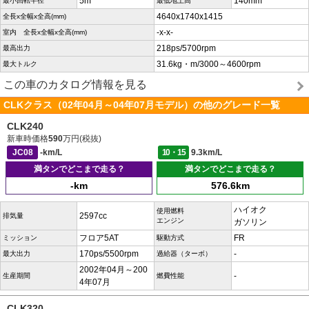
5m
140mm
最小回転半径
最低地上高
4640x1740x1415
全長x全幅x全高(mm)
-x-x-
室内 全長x全幅x全高(mm)
218ps/5700rpm
最高出力
31.6kg・m/3000～4600rpm
最大トルク
この車のカタログ情報を見る
CLKクラス（02年04月～04年07月モデル）の他のグレード一覧
CLK240
新車時価格
590
万円(税抜)
JC08
-km/L
10・15
9.3km/L
満タンでどこまで走る？
満タンでどこまで走る？
-km
576.6km
ハイオク
使用燃料
2597cc
排気量
エンジン
ガソリン
フロア5AT
FR
ミッション
駆動方式
170ps/5500rpm
-
最大出力
過給器（ターボ）
2002年04月～200
-
生産期間
燃費性能
4年07月
CLK320