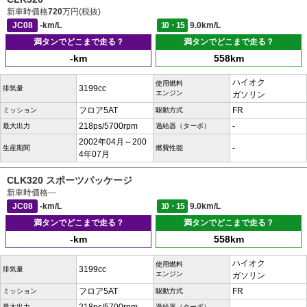
新車時価格
720
万円(税抜)
JC08
-km/L
10・15
9.0km/L
満タンでどこまで走る？
満タンでどこまで走る？
-km
558km
ハイオク
使用燃料
3199cc
排気量
エンジン
ガソリン
フロア5AT
FR
ミッション
駆動方式
218ps/5700rpm
-
最大出力
過給器（ターボ）
2002年04月～200
-
生産期間
燃費性能
4年07月
CLK320 スポーツパッケージ
新車時価格
---
JC08
-km/L
10・15
9.0km/L
満タンでどこまで走る？
満タンでどこまで走る？
-km
558km
ハイオク
使用燃料
3199cc
排気量
エンジン
ガソリン
フロア5AT
FR
ミッション
駆動方式
最大出力
過給器（ターボ）