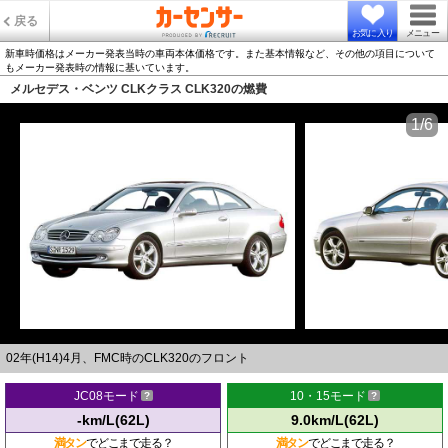
戻る
お気に入り
メニュー
新車時価格はメーカー発表当時の車両本体価格です。また基本情報など、その他の項目について
もメーカー発表時の情報に基いています。
メルセデス・ベンツ CLKクラス CLK320の燃費
1/6
02年(H14)4月、FMC時のCLK320のフロント
JC08モード
10・15モード
-km/L(62L)
9.0km/L(62L)
満タン
でどこまで走る？
満タン
でどこまで走る？