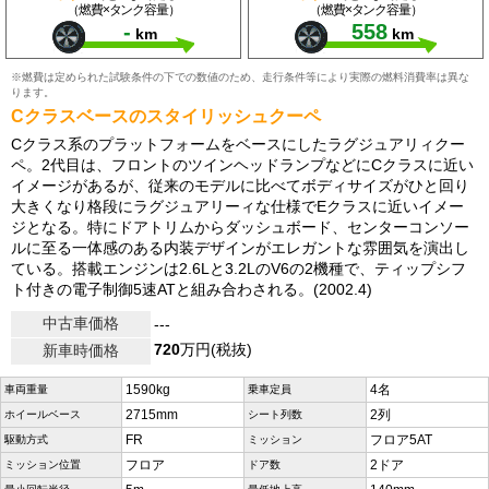
（燃費×タンク容量）
（燃費×タンク容量）
-
558
km
km
※燃費は定められた試験条件の下での数値のため、走行条件等により実際の燃料消費率は異な
ります。
Cクラスベースのスタイリッシュクーペ
Cクラス系のプラットフォームをベースにしたラグジュアリィクー
ペ。2代目は、フロントのツインヘッドランプなどにCクラスに近い
イメージがあるが、従来のモデルに比べてボディサイズがひと回り
大きくなり格段にラグジュアリーィな仕様でEクラスに近いイメー
ジとなる。特にドアトリムからダッシュボード、センターコンソー
ルに至る一体感のある内装デザインがエレガントな雰囲気を演出し
ている。搭載エンジンは2.6Lと3.2LのV6の2機種で、ティップシフ
ト付きの電子制御5速ATと組み合わされる。(2002.4)
中古車価格
---
720
万円(税抜)
新車時価格
1590kg
4名
車両重量
乗車定員
2715mm
2列
ホイールベース
シート列数
FR
フロア5AT
駆動方式
ミッション
フロア
2ドア
ミッション位置
ドア数