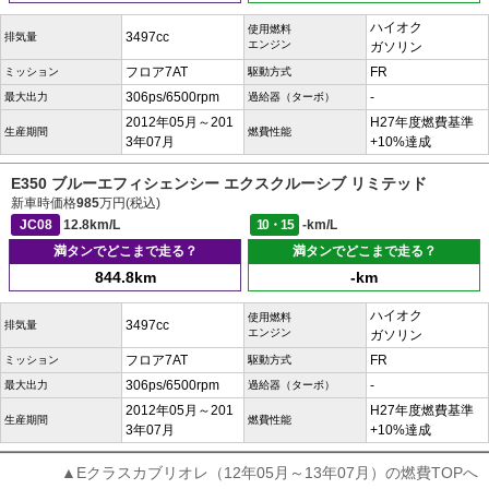
ハイオク
使用燃料
3497cc
排気量
エンジン
ガソリン
フロア7AT
FR
ミッション
駆動方式
306ps/6500rpm
-
最大出力
過給器（ターボ）
2012年05月～201
H27年度燃費基準
生産期間
燃費性能
3年07月
+10%達成
E350 ブルーエフィシェンシー エクスクルーシブ リミテッド
新車時価格
985
万円(税込)
JC08
12.8km/L
10・15
-km/L
満タンでどこまで走る？
満タンでどこまで走る？
844.8km
-km
ハイオク
使用燃料
3497cc
排気量
エンジン
ガソリン
フロア7AT
FR
ミッション
駆動方式
306ps/6500rpm
-
最大出力
過給器（ターボ）
2012年05月～201
H27年度燃費基準
生産期間
燃費性能
3年07月
+10%達成
▲Eクラスカブリオレ（12年05月～13年07月）の燃費TOPへ