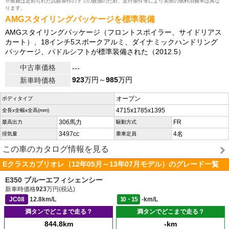
※燃費は定められた試験条件の下での数値のため、走行条件等により実際の燃料消費率は異な
ります。
AMGスタイリングパッケージを標準装備
AMGスタイリングパッケージ（フロントスポイラー、サイドリアス
カート）、18インチ5スポークアルミ、ダイナミックハンドリング
パッケージ、パドルシフトが標準装備された（2012.5）
中古車価格
---
923
万円～
985
万円
新車時価格
オープン
ボディタイプ
4715x1785x1395
全長x全幅x全高(mm)
306馬力
FR
最高出力
駆動方式
3497cc
4名
排気量
乗車定員
この車のカタログ情報を見る
Eクラスカブリオレ（12年05月～13年07月モデル）のグレード一覧
E350 ブルーエフィシェンシー
新車時価格
923
万円(税込)
JC08
12.8km/L
10・15
-km/L
満タンでどこまで走る？
満タンでどこまで走る？
844.8km
-km