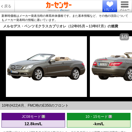
戻る
お気に入り
メニュー
新車時価格はメーカー発表当時の車両本体価格です。また基本情報など、その他の項目について
もメーカー発表時の情報に基いています。
メルセデス・ベンツ Eクラスカブリオレ（12年05月～13年07月）の燃費
1/3
10年(H22)4月、FMC時のE350のフロント
JC08モード
10・15モード
12.8km/L
-km/L