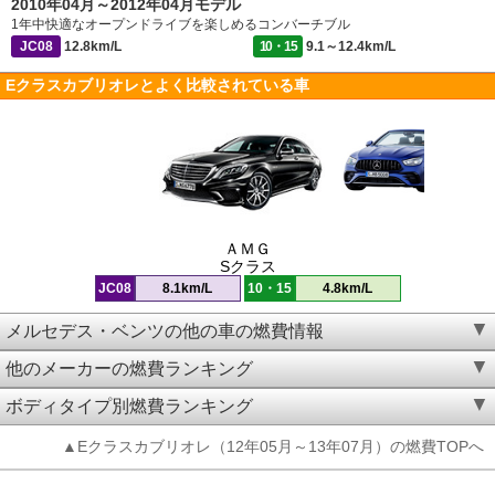
2010年04月～2012年04月モデル
1年中快適なオープンドライブを楽しめるコンバーチブル
JC08
12.8km/L
10・15
9.1～12.4km/L
Eクラスカブリオレとよく比較されている車
ＡＭＧ
Sクラス
JC08
8.1km/L
10・15
4.8km/L
メルセデス・ベンツの他の車の燃費情報
他のメーカーの燃費ランキング
ボディタイプ別燃費ランキング
▲Eクラスカブリオレ（12年05月～13年07月）の燃費TOPへ