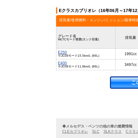
Eクラスカブリオレ（16年06月～17年
排気量/使用燃料・エンジン/ミッション/新車時
グレード名
排気量
WLTCモード燃費(タンク容量)
E250
1991cc
※JC08モード15.5km/L (66L)
E400
3497cc
※JC08モード11.8km/L (66L)
こ
◆メルセデス・ベンツの他の車の燃費情報
CLEカブリオレ
SLC
SLKクラス
Cクラ