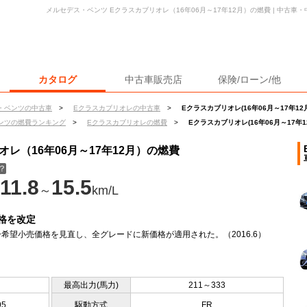
メルセデス・ベンツ Eクラスカブリオレ（16年06月～17年12月）の燃費 | 中古
カタログ
中古車販売店
保険/ローン/他
・ベンツの中古車
>
Eクラスカブリオレの中古車
>
Eクラスカブリオレ(16年06月～17年12
ンツの燃費ランキング
>
Eクラスカブリオレの燃費
>
Eクラスカブリオレ(16年06月～17年1
レ（16年06月～17年12月）の燃費
？
11.8
15.5
～
km/L
格を改定
希望小売価格を見直し、全グレードに新価格が適用された。（2016.6）
最高出力(馬力)
211～333
95
駆動方式
FR