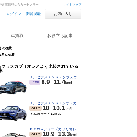
車・中古車情報ならカーセンサー
サイトマップ
ログイン
閲覧履歴
お気に入り
車買取
お役立ち記事
月)の燃費
2月)の燃費
Eクラスカブリオレとよく比較されている
車
メルセデスＡＭＧ Cクラスカブリオレ
8.9
11.4
JC08
～
km/L
メルセデスＡＭＧ Eクラスカブリオレ
10
10.1
WLTC
～
km/L
※ JC08モード
10
km/L
ＢＭＷ 4シリーズカブリオレ
10.9
13.3
WLTC
～
km/L