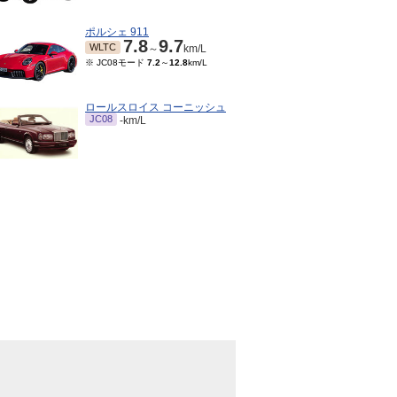
ポルシェ 911
7.8
9.7
WLTC
～
km/L
※ JC08モード
7.2
～
12.8
km/L
ロールスロイス コーニッシュ
JC08
-km/L