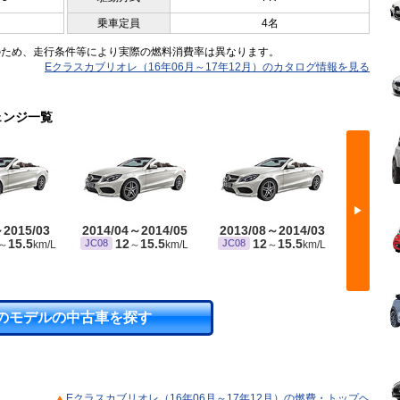
乗車定員
4名
のため、走行条件等により実際の燃料消費率は異なります。
Eクラスカブリオレ（16年06月～17年12月）のカタログ情報を見る
ェンジ一覧
▶
～2015/03
2014/04～2014/05
2013/08～2014/03
2012/
15.5
12
15.5
12
15.5
JC08
JC08
JC08
～
km/L
～
km/L
～
km/L
のモデルの中古車を探す
Eクラスカブリオレ（16年06月～17年12月）の燃費・トップヘ