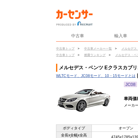
中古車
輸入車
中古車トップ
>
中古車メーカー一覧
>
メルセデス
中古車トップ
>
燃費ランキング
>
メルセデス・ベ
メルセデス・ベンツ Eクラスカブリオ
WLTCモード、JC08モード、10・15モードとは
JC08
車両価
メーカー
ボディタイプ
オープン
全長x全幅x全高
4745x1785x13