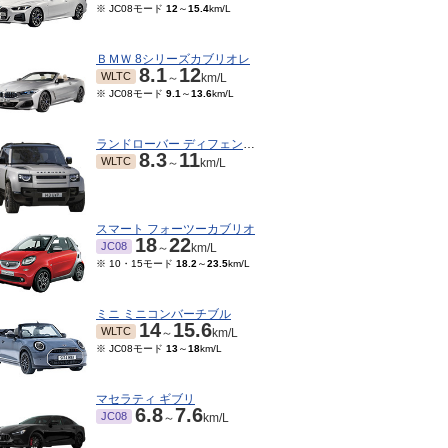
※ JC08モード
12
～
15.4
km/L
ＢＭＷ 8シリーズカブリオレ
8.1
12
WLTC
～
km/L
※ JC08モード
9.1
～
13.6
km/L
ランドローバー ディフェンダー
8.3
11
WLTC
～
km/L
スマート フォーツーカブリオ
18
22
JC08
～
km/L
05～2013/07
2010/04～2012/04
※ 10・15モード
18.2
～
23.5
km/L
12.8
12.8
JC08
km/L
km/L
※ 10・15モード
9.1
～
12.4
km/L
ミニ ミニコンバーチブル
14
15.6
WLTC
～
km/L
※ JC08モード
13
～
18
km/L
マセラティ ギブリ
6.8
7.6
JC08
～
km/L