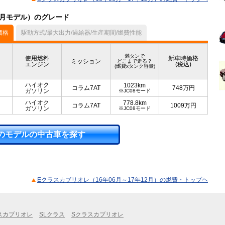
12月モデル）のグレード
価格
駆動方式/最大出力/過給器/生産期間/燃費性能
満タンで
使用燃料
新車時価格
ミッション
どこまで走る？
エンジン
(税込)
(燃費xタンク容量)
ハイオク
1023km
コラム7AT
748
万円
ガソリン
※JC08モード
ハイオク
778.8km
コラム7AT
1009
万円
ガソリン
※JC08モード
のモデルの中古車を探す
Eクラスカブリオレ（16年06月～17年12月）の燃費・トップヘ
スカブリオレ
SLクラス
Sクラスカブリオレ