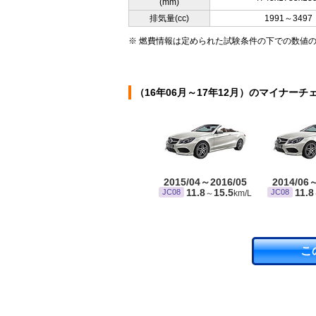
(mm)
排気量(cc)
1991～3497
※ 燃費情報は定められた試験条件の下での数値
（16年06月～17年12月）のマイナーチ
2015/04～2016/05
2014/06
11.8
15.5
11.8
JC08
JC08
～
km/L
こ