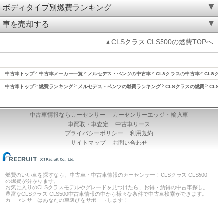
ボディタイプ別燃費ランキング
車を売却する
▲CLSクラス CLS500の燃費TOPへ
中古車トップ
中古車メーカー一覧
メルセデス・ベンツの中古車
CLSクラスの中古車
CLS
中古車トップ
燃費ランキング
メルセデス・ベンツの燃費ランキング
CLSクラスの燃費
CL
中古車情報ならカーセンサー
カーセンサーエッジ・輸入車
車買取・車査定
中古車リース
プライバシーポリシー
利用規約
サイトマップ
お問い合わせ
燃費のいい車を探すなら、中古車・中古車情報のカーセンサー！CLSクラス CLS500
の燃費が分かります。
お気に入りのCLSクラスモデルやグレードを見つけたら、お得・納得の中古車探し。
豊富なCLSクラス CLS500中古車情報の中から様々な条件で中古車検索ができます。
カーセンサーはあなたの車選びをサポートします！