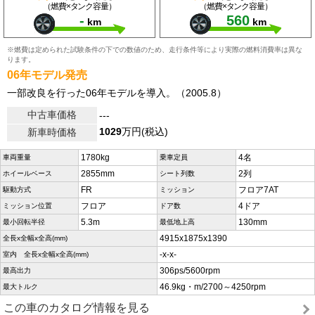
（燃費×タンク容量）
（燃費×タンク容量）
-
560
km
km
※燃費は定められた試験条件の下での数値のため、走行条件等により実際の燃料消費率は異な
ります。
06年モデル発売
一部改良を行った06年モデルを導入。（2005.8）
中古車価格
---
1029
万円(税込)
新車時価格
1780kg
4名
車両重量
乗車定員
2855mm
2列
ホイールベース
シート列数
FR
フロア7AT
駆動方式
ミッション
フロア
4ドア
ミッション位置
ドア数
5.3m
130mm
最小回転半径
最低地上高
4915x1875x1390
全長x全幅x全高(mm)
-x-x-
室内 全長x全幅x全高(mm)
306ps/5600rpm
最高出力
46.9kg・m/2700～4250rpm
最大トルク
この車のカタログ情報を見る