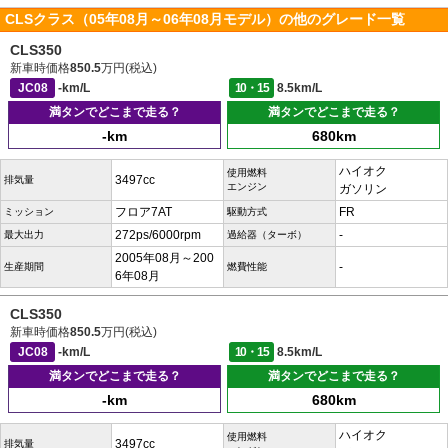
CLSクラス（05年08月～06年08月モデル）の他のグレード一覧
CLS350
新車時価格
850.5
万円(税込)
JC08
-km/L
10・15
8.5km/L
満タンでどこまで走る？
満タンでどこまで走る？
-km
680km
ハイオク
使用燃料
3497cc
排気量
エンジン
ガソリン
フロア7AT
FR
ミッション
駆動方式
272ps/6000rpm
-
最大出力
過給器（ターボ）
2005年08月～200
-
生産期間
燃費性能
6年08月
CLS350
新車時価格
850.5
万円(税込)
JC08
-km/L
10・15
8.5km/L
満タンでどこまで走る？
満タンでどこまで走る？
-km
680km
ハイオク
使用燃料
3497cc
排気量