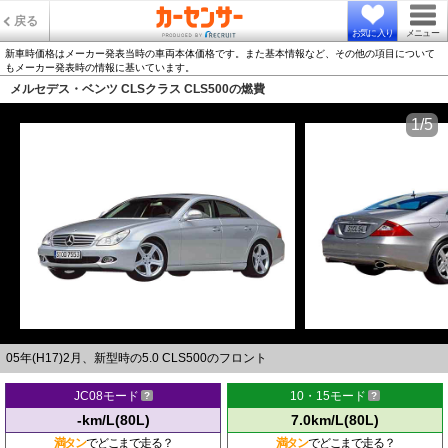
戻る
お気に入り
メニュー
新車時価格はメーカー発表当時の車両本体価格です。また基本情報など、その他の項目について
もメーカー発表時の情報に基いています。
メルセデス・ベンツ CLSクラス CLS500の燃費
1/5
05年(H17)2月、新型時の5.0 CLS500のフロント
JC08モード
10・15モード
-km/L(80L)
7.0km/L(80L)
満タン
でどこまで走る？
満タン
でどこまで走る？