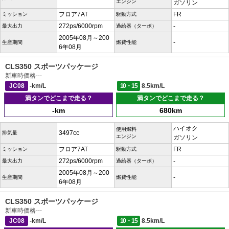
エンジン
ガソリン
フロア7AT
FR
ミッション
駆動方式
272ps/6000rpm
-
最大出力
過給器（ターボ）
2005年08月～200
-
生産期間
燃費性能
6年08月
CLS350 スポーツパッケージ
新車時価格
---
JC08
-km/L
10・15
8.5km/L
満タンでどこまで走る？
満タンでどこまで走る？
-km
680km
ハイオク
使用燃料
3497cc
排気量
エンジン
ガソリン
フロア7AT
FR
ミッション
駆動方式
272ps/6000rpm
-
最大出力
過給器（ターボ）
2005年08月～200
-
生産期間
燃費性能
6年08月
CLS350 スポーツパッケージ
新車時価格
---
JC08
-km/L
10・15
8.5km/L