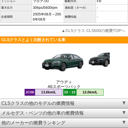
フロア7AT
FR
ミッション
駆動方式
306ps/5600rpm
-
最大出力
過給器（ターボ）
2005年08月～200
-
生産期間
燃費性能
6年08月
▲CLSクラス CLS500の燃費TOPへ
CLSクラスとよく比較されている車
アウディ
A5スポーツバック
JC08
13.6km/L
10・15
12.0km/L
CLSクラスの他のモデルの燃費情報
メルセデス・ベンツの他の車の燃費情報
他のメーカーの燃費ランキング