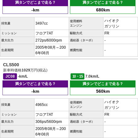
満タンでどこまで走る？
満タンでどこまで走る？
-km
680km
ハイオク
使用燃料
3497cc
排気量
エンジン
ガソリン
フロア7AT
FR
ミッション
駆動方式
272ps/6000rpm
-
最大出力
過給器（ターボ）
2005年08月～200
-
生産期間
燃費性能
6年08月
CLS500
新車時価格
1029
万円(税込)
JC08
-km/L
10・15
7.0km/L
満タンでどこまで走る？
満タンでどこまで走る？
-km
560km
ハイオク
使用燃料
4965cc
排気量
エンジン
ガソリン
フロア7AT
FR
ミッション
駆動方式
306ps/5600rpm
-
最大出力
過給器（ターボ）
2005年08月～200
-
生産期間
燃費性能
6年08月