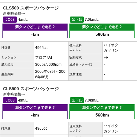
CLS500 スポーツパッケージ
新車時価格
---
JC08
-km/L
10・15
7.0km/L
満タンでどこまで走る？
満タンでどこまで走る？
-km
560km
ハイオク
使用燃料
4965cc
排気量
エンジン
ガソリン
フロア7AT
FR
ミッション
駆動方式
306ps/5600rpm
-
最大出力
過給器（ターボ）
2005年08月～200
-
生産期間
燃費性能
6年08月
CLS500 スポーツパッケージ
新車時価格
---
JC08
-km/L
10・15
7.0km/L
満タンでどこまで走る？
満タンでどこまで走る？
-km
560km
ハイオク
使用燃料
4965cc
排気量
エンジン
ガソリン