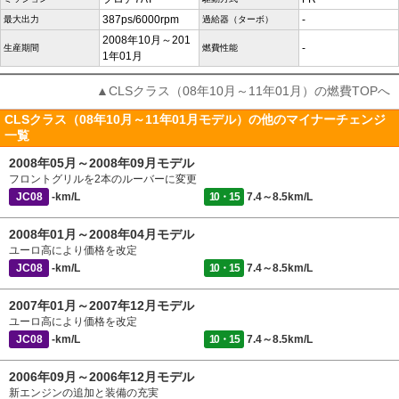
387ps/6000rpm
-
最大出力
過給器（ターボ）
2008年10月～201
-
生産期間
燃費性能
1年01月
▲CLSクラス（08年10月～11年01月）の燃費TOPへ
CLSクラス（08年10月～11年01月モデル）の他のマイナーチェンジ
一覧
2008年05月～2008年09月モデル
フロントグリルを2本のルーバーに変更
JC08
-km/L
10・15
7.4～8.5km/L
2008年01月～2008年04月モデル
ユーロ高により価格を改定
JC08
-km/L
10・15
7.4～8.5km/L
2007年01月～2007年12月モデル
ユーロ高により価格を改定
JC08
-km/L
10・15
7.4～8.5km/L
2006年09月～2006年12月モデル
新エンジンの追加と装備の充実