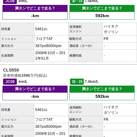
JC08
-km/L
10・15
7.4km/L
満タンでどこまで走る？
満タンでどこまで走る？
-km
592km
ハイオク
使用燃料
5461cc
排気量
エンジン
ガソリン
フロア7AT
FR
ミッション
駆動方式
387ps/6000rpm
-
最大出力
過給器（ターボ）
2008年10月～201
-
生産期間
燃費性能
1年01月
CLS550
新車時価格
1096
万円(税込)
JC08
-km/L
10・15
7.4km/L
満タンでどこまで走る？
満タンでどこまで走る？
-km
592km
ハイオク
使用燃料
5461cc
排気量
エンジン
ガソリン
フロア7AT
FR
ミッション
駆動方式
387ps/6000rpm
-
最大出力
過給器（ターボ）
2008年10月～201
-
生産期間
燃費性能