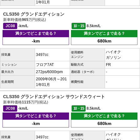
1年01月
CLS350 グランドエディション
新車時価格
965
万円(税込)
JC08
-km/L
10・15
8.5km/L
満タンでどこまで走る？
満タンでどこまで走る？
-km
680km
ハイオク
使用燃料
3497cc
排気量
エンジン
ガソリン
フロア7AT
FR
ミッション
駆動方式
272ps/6000rpm
-
最大出力
過給器（ターボ）
2009年06月～201
-
生産期間
燃費性能
1年01月
CLS350 グランドエディション サウンドスウィート
新車時価格
1115
万円(税込)
JC08
-km/L
10・15
8.5km/L
満タンでどこまで走る？
満タンでどこまで走る？
-km
680km
ハイオク
使用燃料
3497cc
排気量
エンジン