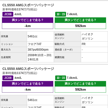
CLS550 AMGスポーツパッケージ
新車時価格
1174
万円(税込)
JC08
-km/L
10・15
7.4km/L
満タンでどこまで走る？
満タンでどこまで走る？
-km
592km
ハイオク
使用燃料
5461cc
排気量
エンジン
ガソリン
フロア7AT
FR
ミッション
駆動方式
387ps/6000rpm
-
最大出力
過給器（ターボ）
2008年10月～201
-
生産期間
燃費性能
1年01月
CLS550 AMGスポーツパッケージ
新車時価格
1174
万円(税込)
JC08
-km/L
10・15
7.4km/L
満タンでどこまで走る？
満タンでどこまで走る？
-km
592km
ハイオク
使用燃料
5461cc
排気量
エンジン
ガソリン
フロア7AT
FR
ミッション
駆動方式