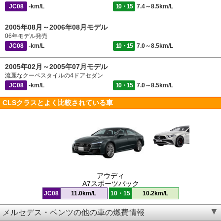
JC08
-km/L
10・15
7.4～8.5km/L
2005年08月～2006年08月モデル
06年モデル発売
JC08
-km/L
10・15
7.0～8.5km/L
2005年02月～2005年07月モデル
流麗なクーペスタイルの4ドアセダン
JC08
-km/L
10・15
7.0～8.5km/L
CLSクラスとよく比較されている車
アウディ
A7スポーツバック
JC08
11.0km/L
10・15
10.2km/L
メルセデス・ベンツの他の車の燃費情報