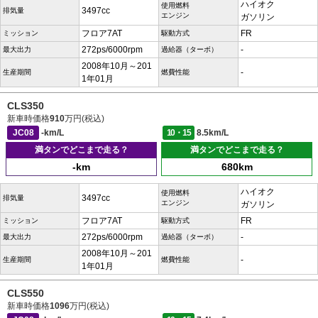
ハイオク
使用燃料
3497cc
排気量
エンジン
ガソリン
フロア7AT
FR
ミッション
駆動方式
272ps/6000rpm
-
最大出力
過給器（ターボ）
2008年10月～201
-
生産期間
燃費性能
1年01月
CLS350
新車時価格
910
万円(税込)
JC08
-km/L
10・15
8.5km/L
満タンでどこまで走る？
満タンでどこまで走る？
-km
680km
ハイオク
使用燃料
3497cc
排気量
エンジン
ガソリン
フロア7AT
FR
ミッション
駆動方式
272ps/6000rpm
-
最大出力
過給器（ターボ）
2008年10月～201
-
生産期間
燃費性能
1年01月
CLS550
新車時価格
1096
万円(税込)