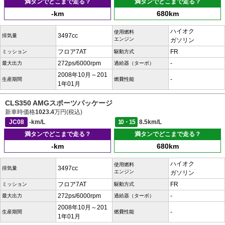
満タンでどこまで走る？
満タンでどこまで走る？
-km
680km
ハイオク
使用燃料
3497cc
排気量
エンジン
ガソリン
フロア7AT
FR
ミッション
駆動方式
272ps/6000rpm
-
最大出力
過給器（ターボ）
2008年10月～201
-
生産期間
燃費性能
1年01月
CLS350 AMGスポーツパッケージ
新車時価格
1023.4
万円(税込)
JC08
-km/L
10・15
8.5km/L
満タンでどこまで走る？
満タンでどこまで走る？
-km
680km
ハイオク
使用燃料
3497cc
排気量
エンジン
ガソリン
フロア7AT
FR
ミッション
駆動方式
272ps/6000rpm
-
最大出力
過給器（ターボ）
2008年10月～201
-
生産期間
燃費性能
1年01月