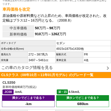
※燃費は定められた試験条件の下での数値のため、走行条件等により実際の燃料消費率は異な
ります。
車両価格を改定
原油価格や原材料費などの上昇のため、車両価格が改定された。改
定幅はプラス12～16万円となる。（2008.8）
中古車価格
50
万円～
98
万円
910
万円～
1262
万円
新車時価格
セダン
ボディタイプ
4915x1875x1430/他
全長x全幅x全高(mm)
272～387馬力
FR
最高出力
駆動方式
3497～5461cc
4名
排気量
乗車定員
この車のカタログ情報を見る
CLSクラス（08年10月～11年01月モデル）のグレード一覧
CLS350
新車時価格
910
万円(税込)
JC08
-km/L
10・15
8.5km/L
満タンでどこまで走る？
満タンでどこまで走る？
-km
680km