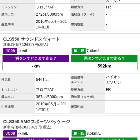
ガソリン
フロア7AT
FR
ミッション
駆動方式
272ps/6000rpm
-
最大出力
過給器（ターボ）
2010年05月～201
-
生産期間
燃費性能
1年01月
CLS550 サウンドスウィート
新車時価格
1262
万円(税込)
JC08
-km/L
10・15
7.4km/L
満タンでどこまで走る？
満タンでどこまで走る？
-km
592km
ハイオク
使用燃料
5461cc
排気量
エンジン
ガソリン
フロア7AT
FR
ミッション
駆動方式
387ps/6000rpm
-
最大出力
過給器（ターボ）
2010年05月～201
-
生産期間
燃費性能
1年01月
CLS350 AMGスポーツパッケージ
新車時価格
1023.4
万円(税込)
JC08
-km/L
10・15
8.5km/L