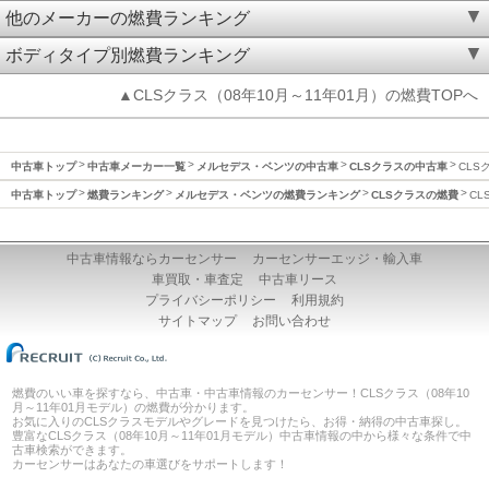
他のメーカーの燃費ランキング
ボディタイプ別燃費ランキング
▲CLSクラス（08年10月～11年01月）の燃費TOPへ
中古車トップ
中古車メーカー一覧
メルセデス・ベンツの中古車
CLSクラスの中古車
CLS
中古車トップ
燃費ランキング
メルセデス・ベンツの燃費ランキング
CLSクラスの燃費
CL
中古車情報ならカーセンサー
カーセンサーエッジ・輸入車
車買取・車査定
中古車リース
プライバシーポリシー
利用規約
サイトマップ
お問い合わせ
燃費のいい車を探すなら、中古車・中古車情報のカーセンサー！CLSクラス（08年10
月～11年01月モデル）の燃費が分かります。
お気に入りのCLSクラスモデルやグレードを見つけたら、お得・納得の中古車探し。
豊富なCLSクラス（08年10月～11年01月モデル）中古車情報の中から様々な条件で中
古車検索ができます。
カーセンサーはあなたの車選びをサポートします！