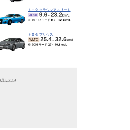
トヨタ クラウンアスリート
9.6
23.2
JC08
～
km/L
※ 10・15モード
9.2
～
12.4
km/L
トヨタ プリウス
25.4
32.6
WLTC
～
km/L
※ JC08モード
27
～
40.8
km/L
3月モデル)