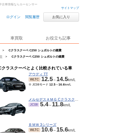
車・中古車情報ならカーセンサー
サイトマップ
ログイン
閲覧履歴
お気に入り
車買取
お役立ち記事
>
Cクラスクーペ C250 シュポルトの燃費
費
>
Cクラスクーペ C250 シュポルトの燃費
Cクラスクーペとよく比較されている車
アウディ TT
12.5
14.5
WLTC
～
km/L
※ JC08モード
12.5
～
16.6
km/L
メルセデスＡＭＧ Cクラスクーペ
5.4
11.8
JC08
～
km/L
ＢＭＷ 3シリーズ
10.6
15.6
WLTC
～
km/L