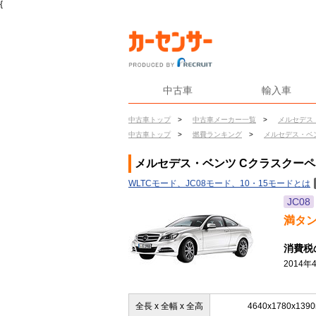
{
中古車
輸入車
中古車トップ
>
中古車メーカー一覧
>
メルセデス
中古車トップ
>
燃費ランキング
>
メルセデス・ベ
メルセデス・ベンツ Cクラスクーペ 
WLTCモード、JC08モード、10・15モードとは
JC08
満タ
消費税
2014
全長 x 全幅 x 全高
4640x1780x139