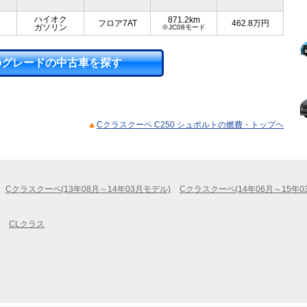
ハイオク
871.2km
フロア7AT
462.8
万円
ガソリン
※JC08モード
のグレードの中古車を探す
Cクラスクーペ C250 シュポルトの燃費・トップヘ
Cクラスクーペ(13年08月～14年03月モデル)
Cクラスクーペ(14年06月～15年0
CLクラス