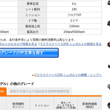
乗車定員
4人
シート配列
2列
ミッション
フロア7AT
ドア数
2ドア
最低地上高
135mm
300rpm
最高出力
204ps/5500rpm
のため、走行条件等により実際の燃料消費率は異なります。
シュポルトのカタログ情報を見る
Cクラスクーペ C250 シュポルトの相場を見る
のグレードの中古車を探す
Cクラスクーペ C250 シュポルトの燃費・トップヘ
月モデル）の他のグレード
価格
駆動方式/最大出力/過給器/生産期間/燃費性能
満タンで
使用燃料
新車時価格
ミッション
どこまで走る？
エンジン
(税込)
(燃費xタンク容量)