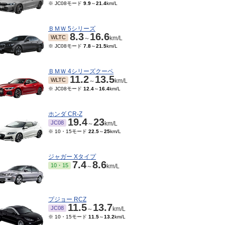
※ JC08モード
9.9
～
21.4
km/L
ＢＭＷ 5シリーズ
8.3
16.6
WLTC
～
km/L
※ JC08モード
7.8
～
21.5
km/L
ＢＭＷ 4シリーズクーペ
11.2
13.5
WLTC
～
km/L
※ JC08モード
12.4
～
16.4
km/L
ホンダ CR-Z
19.4
23
JC08
～
km/L
※ 10・15モード
22.5
～
25
km/L
ジャガー Xタイプ
7.4
8.6
10・15
～
km/L
プジョー RCZ
11.5
13.7
JC08
～
km/L
※ 10・15モード
11.5
～
13.2
km/L