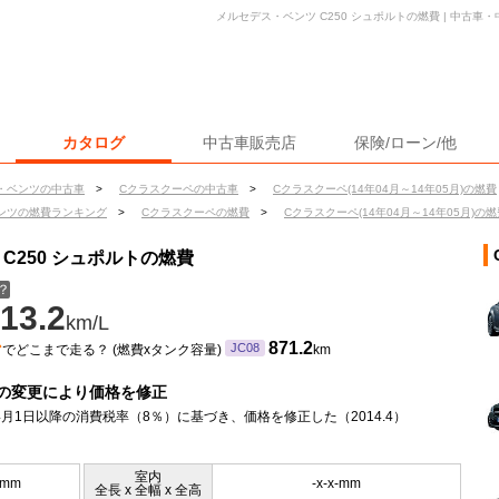
メルセデス・ベンツ C250 シュポルトの燃費 | 中古
カタログ
中古車販売店
保険/ローン/他
・ベンツの中古車
>
Cクラスクーペの中古車
>
Cクラスクーペ(14年04月～14年05月)の燃費
ンツの燃費ランキング
>
Cクラスクーペの燃費
>
Cクラスクーペ(14年04月～14年05月)の燃
C250 シュポルトの燃費
？
13.2
km/L
ン
871.2
JC08
でどこまで走る？ (燃費xタンク容量)
km
の変更により価格を修正
年4月1日以降の消費税率（8％）に基づき、価格を修正した（2014.4）
室内
0mm
-x-x-mm
全長 x 全幅 x 全高