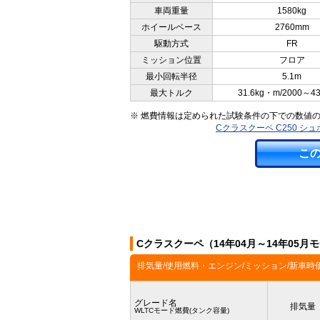
車両重量
1580kg
ホイールベース
2760mm
駆動方式
FR
ミッション位置
フロア
最小回転半径
5.1m
最大トルク
31.6kg・m/2000～4
※ 燃費情報は定められた試験条件の下での数値
Cクラスクーペ C250 
こ
Cクラスクーペ（14年04月～14年05
排気量/使用燃料・エンジン/ミッション/新車時
グレード名
排気量
WLTCモード燃費(タンク容量)