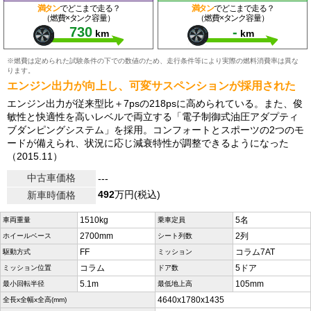
満タン
でどこまで走る？
満タン
でどこまで走る？
（燃費×タンク容量）
（燃費×タンク容量）
730
-
km
km
※燃費は定められた試験条件の下での数値のため、走行条件等により実際の燃料消費率は異な
ります。
エンジン出力が向上し、可変サスペンションが採用された
エンジン出力が従来型比＋7psの218psに高められている。また、俊
敏性と快適性を高いレベルで両立する「電子制御式油圧アダプティ
ブダンピングシステム」を採用。コンフォートとスポーツの2つのモ
ードが備えられ、状況に応じ減衰特性が調整できるようになった
（2015.11）
中古車価格
---
492
万円(税込)
新車時価格
1510kg
5名
車両重量
乗車定員
2700mm
2列
ホイールベース
シート列数
FF
コラム7AT
駆動方式
ミッション
コラム
5ドア
ミッション位置
ドア数
5.1m
105mm
最小回転半径
最低地上高
4640x1780x1435
全長x全幅x全高(mm)