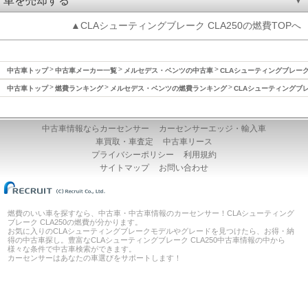
車を売却する
▲CLAシューティングブレーク CLA250の燃費TOPへ
中古車トップ
中古車メーカー一覧
メルセデス・ベンツの中古車
CLAシューティングブレー
中古車トップ
燃費ランキング
メルセデス・ベンツの燃費ランキング
CLAシューティングブ
中古車情報ならカーセンサー
カーセンサーエッジ・輸入車
車買取・車査定
中古車リース
プライバシーポリシー
利用規約
サイトマップ
お問い合わせ
燃費のいい車を探すなら、中古車・中古車情報のカーセンサー！CLAシューティング
ブレーク CLA250の燃費が分かります。
お気に入りのCLAシューティングブレークモデルやグレードを見つけたら、お得・納
得の中古車探し。豊富なCLAシューティングブレーク CLA250中古車情報の中から
様々な条件で中古車検索ができます。
カーセンサーはあなたの車選びをサポートします！