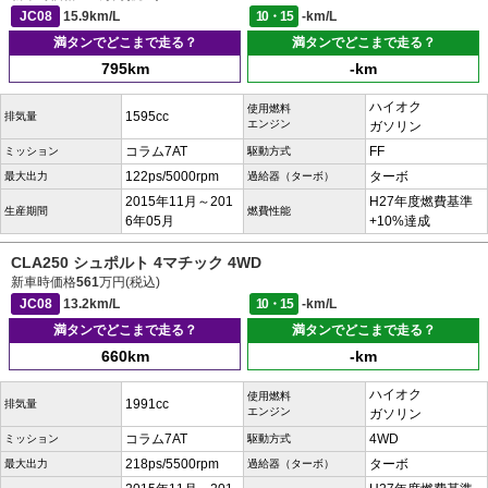
JC08
15.9km/L
10・15
-km/L
満タンでどこまで走る？
満タンでどこまで走る？
795km
-km
ハイオク
使用燃料
1595cc
排気量
エンジン
ガソリン
コラム7AT
FF
ミッション
駆動方式
122ps/5000rpm
ターボ
最大出力
過給器（ターボ）
2015年11月～201
H27年度燃費基準
生産期間
燃費性能
6年05月
+10%達成
CLA250 シュポルト 4マチック 4WD
新車時価格
561
万円(税込)
JC08
13.2km/L
10・15
-km/L
満タンでどこまで走る？
満タンでどこまで走る？
660km
-km
ハイオク
使用燃料
1991cc
排気量
エンジン
ガソリン
コラム7AT
4WD
ミッション
駆動方式
218ps/5500rpm
ターボ
最大出力
過給器（ターボ）