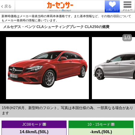
戻る
お気に入り
メニュー
新車時価格はメーカー発表当時の車両本体価格です。また基本情報など、その他の項目について
もメーカー発表時の情報に基いています。
メルセデス・ベンツ CLAシューティングブレーク CLA250の燃費
1/3
15年(H27)6月、新型時のフロント。写真は本国仕様の為、一部異なる場合があり
ます
JC08モード
10・15モード
14.6km/L(50L)
-km/L(50L)