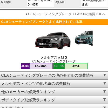
2015年11月～201
H27年度燃費基準
生産期間
燃費性能
6年05月
達成
▲CLAシューティングブレーク CLA250の燃費TOPへ
CLAシューティングブレークとよく比較されている車
メルセデスＡＭＧ
CLAシューティングブレーク
JC08
12.2km/L
10・15
-km/L
CLAシューティングブレークの他のモデルの燃費情報
メルセデス・ベンツの他の車の燃費情報
他のメーカーの燃費ランキング
ボディタイプ別燃費ランキング