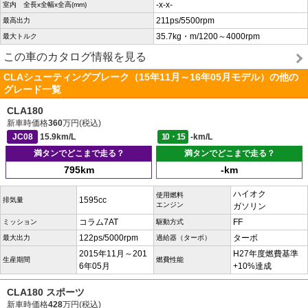
-x-x-
室内 全長x全幅x全高(mm)
211ps/5500rpm
最高出力
35.7kg・m/1200～4000rpm
最大トルク
この車のカタログ情報を見る
CLAシューティングブレーク（15年11月～16年05月モデル）の他の
グレード一覧
CLA180
新車時価格
360
万円(税込)
JC08
15.9km/L
10・15
-km/L
満タンでどこまで走る？
満タンでどこまで走る？
795km
-km
ハイオク
使用燃料
1595cc
排気量
エンジン
ガソリン
コラム7AT
FF
ミッション
駆動方式
122ps/5000rpm
ターボ
最大出力
過給器（ターボ）
2015年11月～201
H27年度燃費基準
生産期間
燃費性能
6年05月
+10%達成
CLA180 スポーツ
新車時価格
428
万円(税込)