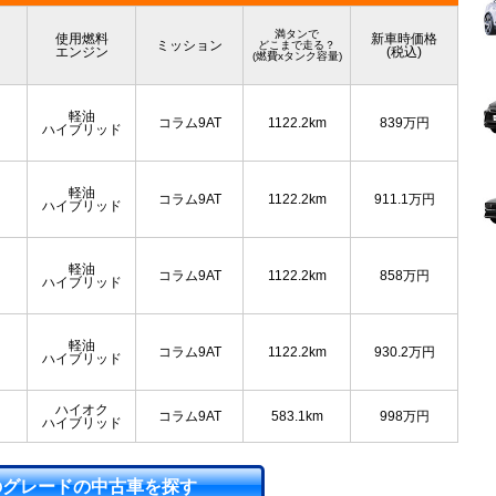
満タンで
使用燃料
新車時価格
ミッション
どこまで走る？
エンジン
(税込)
(燃費xタンク容量)
軽油
コラム9AT
1122.2km
839
万円
ハイブリッド
軽油
コラム9AT
1122.2km
911.1
万円
ハイブリッド
軽油
コラム9AT
1122.2km
858
万円
ハイブリッド
軽油
コラム9AT
1122.2km
930.2
万円
ハイブリッド
ハイオク
コラム9AT
583.1km
998
万円
ハイブリッド
のグレードの中古車を探す