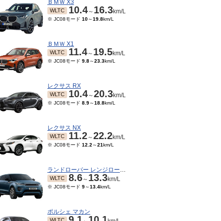
ＢＭＷ X3
10.4
16.3
WLTC
～
km/L
※ JC08モード
10
～
19.8
km/L
ＢＭＷ X1
11.4
19.5
WLTC
～
km/L
※ JC08モード
9.8
～
23.3
km/L
レクサス RX
10.4
20.3
WLTC
～
km/L
※ JC08モード
8.9
～
18.8
km/L
レクサス NX
11.2
22.2
WLTC
～
km/L
※ JC08モード
12.2
～
21
km/L
ランドローバー レンジローバーイヴォーク
8.6
13.3
WLTC
～
km/L
※ JC08モード
9
～
13.4
km/L
ポルシェ マカン
9.1
10.1
WLTC