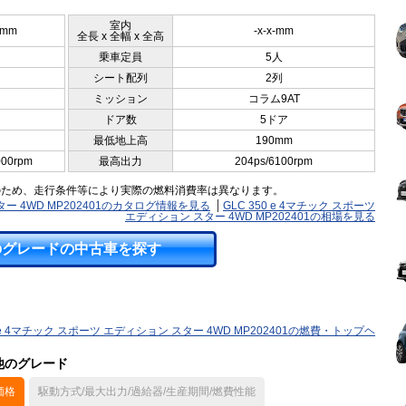
室内
5mm
-x-x-mm
全長 x 全幅 x 全高
乗車定員
5人
シート配列
2列
ミッション
コラム9AT
ドア数
5ドア
最低地上高
190mm
000rpm
最高出力
204ps/6100rpm
のため、走行条件等により実際の燃料消費率は異なります。
スター 4WD MP202401のカタログ情報を見る
GLC 350 e 4マチック スポーツ
エディション スター 4WD MP202401の相場を見る
のグレードの中古車を探す
0 e 4マチック スポーツ エディション スター 4WD MP202401の燃費・トップヘ
の他のグレード
価格
駆動方式/最大出力/過給器/生産期間/燃費性能