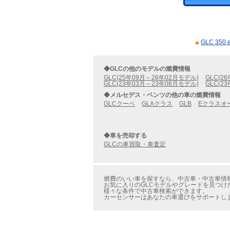
GLC 35
◆GLCの他のモデルの燃費情報
GLC(25年09月～26年02月モデル)
GLC(2
GLC(23年03月～23年08月モデル)
GLC(2
◆メルセデス・ベンツの他の車の燃費情報
GLCクーペ
GLAクラス
GLB
Eクラスオ
◆車を売却する
GLCの車買取・車査定
燃費のいい車を探すなら、中古車・中古車情報のカー
お気に入りのGLCモデルやグレードを見つけたら、
様々な条件で中古車検索ができます。
カーセンサーはあなたの車選びをサポートし