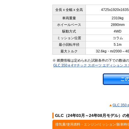
全長 x 全幅 x 全高
4725x1920x163
車両重量
2310kg
ホイールベース
2890mm
駆動方式
4WD
ミッション位置
コラム
最小回転半径
5.1m
最大トルク
32.6kg・m/2000～4
※ 燃費情報は定められた試験条件の下での数値
GLC 350 e 4マチック スポーツ エディション 
こ
GLC 35
GLC（24年03月～24年08月モデル）
排気量/使用燃料・エンジン/ミッション/新車時