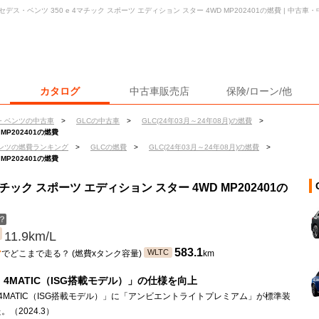
セデス・ベンツ 350 e 4マチック スポーツ エディション スター 4WD MP202401の燃費 | 中
カタログ
中古車販売店
保険/ローン/他
・ベンツの中古車
>
GLCの中古車
>
GLC(24年03月～24年08月)の燃費
>
 MP202401の燃費
ンツの燃費ランキング
>
GLCの燃費
>
GLC(24年03月～24年08月)の燃費
>
 MP202401の燃費
マチック スポーツ エディション スター 4WD MP202401の
？
11.9km/L
ン
583.1
WLTC
でどこまで走る？ (燃費xタンク容量)
km
d 4MATIC（ISG搭載モデル）」の仕様を向上
d 4MATIC（ISG搭載モデル）」に「アンビエントライトプレミアム」が標準装
。（2024.3）