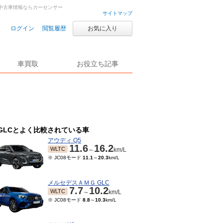
古車・中古車情報ならカーセンサー
サイトマップ
ログイン
閲覧履歴
お気に入り
車買取
お役立ち記事
GLCとよく比較されている車
アウディ Q5
11.6
16.2
WLTC
～
km/L
※ JC08モード
11.1
～
20.3
km/L
メルセデスＡＭＧ GLC
7.7
10.2
WLTC
～
km/L
※ JC08モード
8.8
～
10.3
km/L