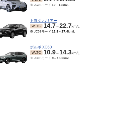
～
km/L
※ JC08モード
10
～
13
km/L
トヨタ ハリアー
14.7
22.7
WLTC
～
km/L
※ JC08モード
12.8
～
27.4
km/L
ボルボ XC60
10.9
14.3
WLTC
～
km/L
※ JC08モード
9
～
18.6
km/L