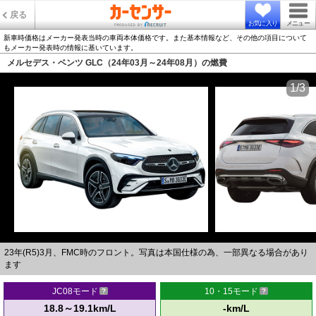
戻る
お気に入り
メニュー
新車時価格はメーカー発表当時の車両本体価格です。また基本情報など、その他の項目について
もメーカー発表時の情報に基いています。
メルセデス・ベンツ GLC（24年03月～24年08月）の燃費
1/3
23年(R5)3月、FMC時のフロント。写真は本国仕様の為、一部異なる場合があり
ます
JC08モード
10・15モード
18.8～19.1km/L
-km/L