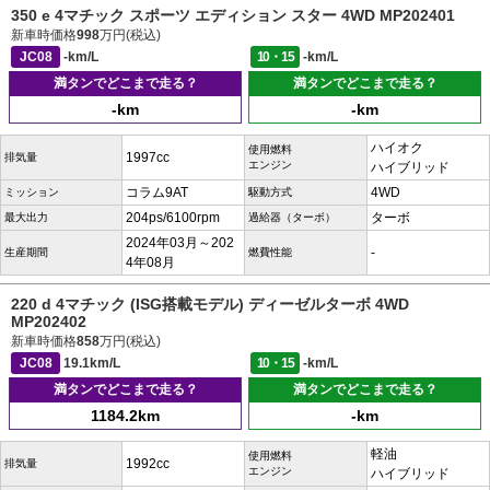
350 e 4マチック スポーツ エディション スター 4WD MP202401
新車時価格
998
万円(税込)
JC08
-km/L
10・15
-km/L
満タンでどこまで走る？
満タンでどこまで走る？
-km
-km
ハイオク
使用燃料
1997cc
排気量
エンジン
ハイブリッド
コラム9AT
4WD
ミッション
駆動方式
204ps/6100rpm
ターボ
最大出力
過給器（ターボ）
2024年03月～202
-
生産期間
燃費性能
4年08月
220 d 4マチック (ISG搭載モデル) ディーゼルターボ 4WD
MP202402
新車時価格
858
万円(税込)
JC08
19.1km/L
10・15
-km/L
満タンでどこまで走る？
満タンでどこまで走る？
1184.2km
-km
軽油
使用燃料
1992cc
排気量
エンジン
ハイブリッド