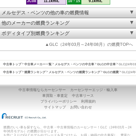
JC08
11.1km/L
10・15
9.1km/L
メルセデス・ベンツの他の車の燃費情報
他のメーカーの燃費ランキング
ボディタイプ別燃費ランキング
▲GLC（24年03月～24年08月）の燃費TOPへ
中古車トップ
中古車メーカー一覧
メルセデス・ベンツの中古車
GLCの中古車
GLC(24年
中古車トップ
燃費ランキング
メルセデス・ベンツの燃費ランキング
GLCの燃費
GLC(24
中古車情報ならカーセンサー
カーセンサーエッジ・輸入車
車買取・車査定
中古車リース
プライバシーポリシー
利用規約
サイトマップ
お問い合わせ
燃費のいい車を探すなら、中古車・中古車情報のカーセンサー！GLC（24年03月～24
年08月モデル）の燃費が分かります。
お気に入りのGLCモデルやグレードを見つけたら、お得・納得の中古車探し。豊富な