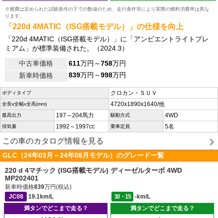
※燃費は定められた試験条件の下での数値のため、走行条件等により実際の燃料消費率は異な
ります。
「220d 4MATIC（ISG搭載モデル）」の仕様を向上
「220d 4MATIC（ISG搭載モデル）」に「アンビエントライトプレ
ミアム」が標準装備された。（2024.3）
中古車価格
611
万円～
758
万円
839
万円～
998
万円
新車時価格
クロカン・ＳＵＶ
ボディタイプ
4720x1890x1640/他
全長x全幅x全高(mm)
197～204馬力
4WD
最高出力
駆動方式
1992～1997cc
5名
排気量
乗車定員
この車のカタログ情報を見る
GLC（24年03月～24年08月モデル）のグレード一覧
220 d 4マチック (ISG搭載モデル) ディーゼルターボ 4WD
MP202401
新車時価格
839
万円(税込)
JC08
19.1km/L
10・15
-km/L
満タンでどこまで走る？
満タンでどこまで走る？