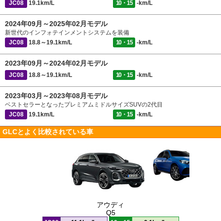
JC08
19.1km/L
10・15
-km/L
2024年09月～2025年02月モデル
新世代のインフォテインメントシステムを装備
JC08
18.8～19.1km/L
10・15
-km/L
2023年09月～2024年02月モデル
JC08
18.8～19.1km/L
10・15
-km/L
2023年03月～2023年08月モデル
ベストセラーとなったプレミアムミドルサイズSUVの2代目
JC08
19.1km/L
10・15
-km/L
GLCとよく比較されている車
アウディ
Q5