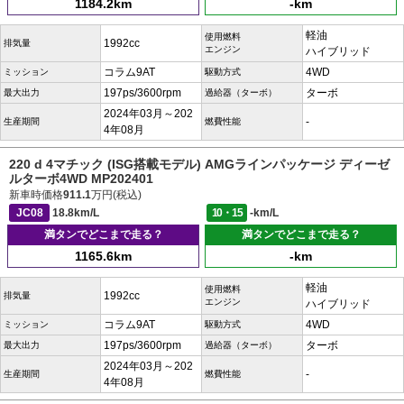
1184.2km
-km
軽油
使用燃料
1992cc
排気量
エンジン
ハイブリッド
コラム9AT
4WD
ミッション
駆動方式
197ps/3600rpm
ターボ
最大出力
過給器（ターボ）
2024年03月～202
-
生産期間
燃費性能
4年08月
220 d 4マチック (ISG搭載モデル) AMGラインパッケージ ディーゼ
ルターボ4WD MP202401
新車時価格
911.1
万円(税込)
JC08
18.8km/L
10・15
-km/L
満タンでどこまで走る？
満タンでどこまで走る？
1165.6km
-km
軽油
使用燃料
1992cc
排気量
エンジン
ハイブリッド
コラム9AT
4WD
ミッション
駆動方式
197ps/3600rpm
ターボ
最大出力
過給器（ターボ）
2024年03月～202
-
生産期間
燃費性能
4年08月