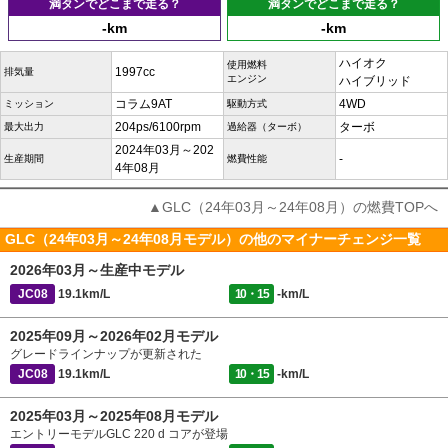
満タンでどこまで走る？
満タンでどこまで走る？
-km
-km
ハイオク
使用燃料
1997cc
排気量
エンジン
ハイブリッド
コラム9AT
4WD
ミッション
駆動方式
204ps/6100rpm
ターボ
最大出力
過給器（ターボ）
2024年03月～202
-
生産期間
燃費性能
4年08月
▲GLC（24年03月～24年08月）の燃費TOPへ
GLC（24年03月～24年08月モデル）の他のマイナーチェンジ一覧
2026年03月～生産中モデル
JC08
19.1km/L
10・15
-km/L
2025年09月～2026年02月モデル
グレードラインナップが更新された
JC08
19.1km/L
10・15
-km/L
2025年03月～2025年08月モデル
エントリーモデルGLC 220 d コアが登場