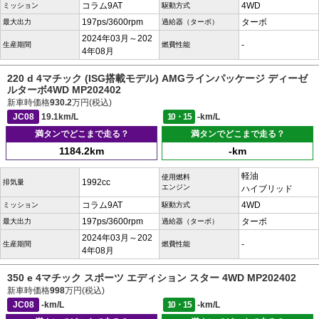
コラム9AT
4WD
ミッション
駆動方式
197ps/3600rpm
ターボ
最大出力
過給器（ターボ）
2024年03月～202
-
生産期間
燃費性能
4年08月
220 d 4マチック (ISG搭載モデル) AMGラインパッケージ ディーゼ
ルターボ4WD MP202402
新車時価格
930.2
万円(税込)
JC08
19.1km/L
10・15
-km/L
満タンでどこまで走る？
満タンでどこまで走る？
1184.2km
-km
軽油
使用燃料
1992cc
排気量
エンジン
ハイブリッド
コラム9AT
4WD
ミッション
駆動方式
197ps/3600rpm
ターボ
最大出力
過給器（ターボ）
2024年03月～202
-
生産期間
燃費性能
4年08月
350 e 4マチック スポーツ エディション スター 4WD MP202402
新車時価格
998
万円(税込)
JC08
-km/L
10・15
-km/L