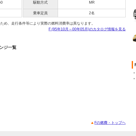
60
駆動方式
MR
乗車定員
2名
のため、走行条件等により実際の燃料消費率は異なります。
F (95年10月～00年05月)のカタログ情報を見る
ェンジ一覧
Fの燃費・トップヘ