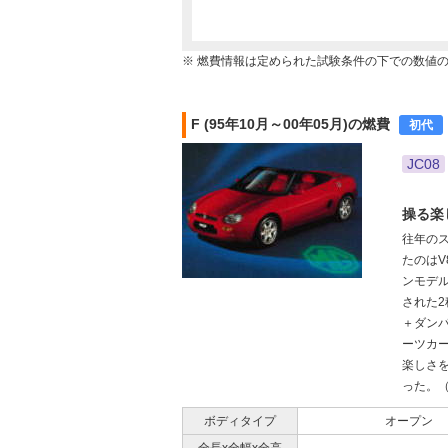
※ 燃費情報は定められた試験条件の下での数値
F (95年10月～00年05月)の燃費
初代
JC08
操る楽
往年のス
たのはV
ンモデル
された2
＋ダン
ーツカ
楽しさ
った。（1
ボディタイプ
オープン