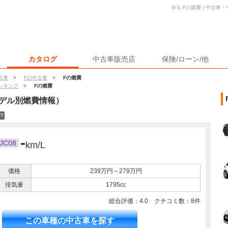
ＭＧ Fの燃費 | 中古
カタログ
中古車販売店
保険/ローン/他
古車
>
Fの中古車
>
Fの燃費
ンキング
>
Fの燃費
デル別燃費情報）
？
-
JC08
km/L
価格
239万円～279万円
排気量
1795cc
総合評価：
4.0
クチコミ数：
8
件
この車種の中古車を探す