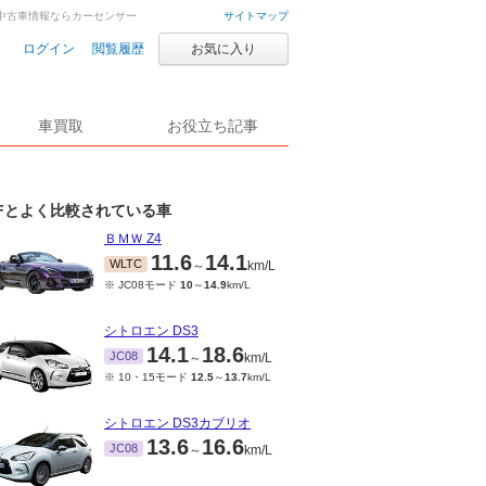
車・中古車情報ならカーセンサー
サイトマップ
ログイン
閲覧履歴
お気に入り
車買取
お役立ち記事
Fとよく比較されている車
ＢＭＷ Z4
11.6
14.1
WLTC
～
km/L
※ JC08モード
10
～
14.9
km/L
シトロエン DS3
14.1
18.6
JC08
～
km/L
※ 10・15モード
12.5
～
13.7
km/L
シトロエン DS3カブリオ
13.6
16.6
JC08
～
km/L