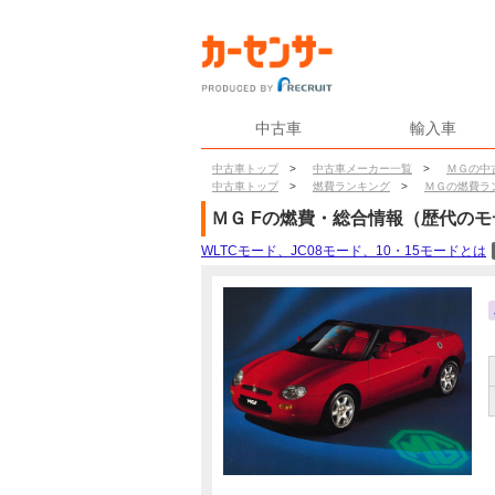
中古車
輸入車
中古車トップ
>
中古車メーカー一覧
>
ＭＧの中
中古車トップ
>
燃費ランキング
>
ＭＧの燃費ラ
ＭＧ
F
の燃費・総合情報（歴代のモ
WLTCモード、JC08モード、10・15モードとは