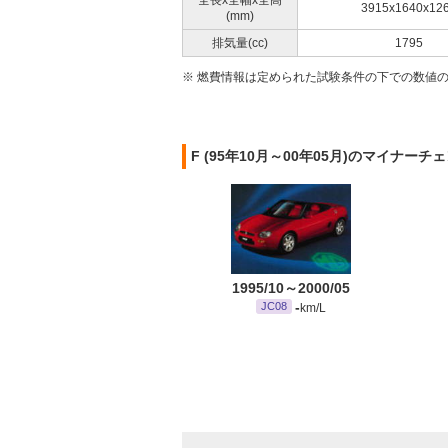
全長x全幅x全高
3915x1640x12
(mm)
排気量(cc)
1795
※ 燃費情報は定められた試験条件の下での数値
F (95年10月～00年05月)のマイナーチ
1995/10～2000/05
-
JC08
km/L