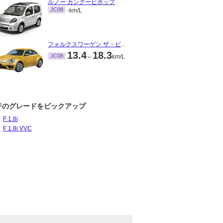
ルノー カングービボップ
JC08
-km/L
フォルクスワーゲン ザ・ビートル
13.4
18.3
JC08
～
km/L
Fのグレードをピックアップ
F 1.8i
F 1.8i VVC