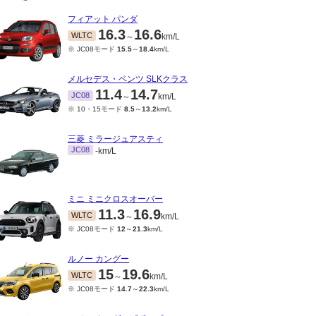
フィアット パンダ
16.3
16.6
WLTC
～
km/L
※ JC08モード
15.5
～
18.4
km/L
メルセデス・ベンツ SLKクラス
11.4
14.7
JC08
～
km/L
※ 10・15モード
8.5
～
13.2
km/L
三菱 ミラージュアスティ
JC08
-km/L
ミニ ミニクロスオーバー
11.3
16.9
WLTC
～
km/L
※ JC08モード
12
～
21.3
km/L
ルノー カングー
15
19.6
WLTC
～
km/L
※ JC08モード
14.7
～
22.3
km/L