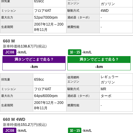
659cc
排気量
エンジン
ガソリン
フロア4AT
4WD
ミッション
駆動方式
52ps/7000rpm
-
最大出力
過給器（ターボ）
2007年12月～200
-
生産期間
燃費性能
8年11月
660 M
新車時価格
138.6
万円(税込)
JC08
-km/L
10・15
-km/L
満タンでどこまで走る？
満タンでどこまで走る？
-km
-km
レギュラー
使用燃料
659cc
排気量
エンジン
ガソリン
フロア4AT
MR
ミッション
駆動方式
64ps/6000rpm
ターボ
最大出力
過給器（ターボ）
2007年12月～200
-
生産期間
燃費性能
8年11月
660 M 4WD
新車時価格
151.2
万円(税込)
JC08
-km/L
10・15
-km/L