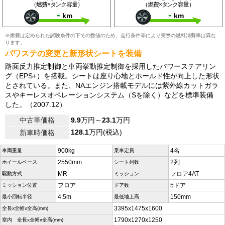
（燃費×タンク容量）
（燃費×タンク容量）
-
-
km
km
※燃費は定められた試験条件の下での数値のため、走行条件等により実際の燃料消費率は異な
ります。
パワステの変更と新形状シートを装備
路面反力推定制御と車両挙動推定制御を採用したパワーステアリン
グ（EPS+）を搭載。シートは座り心地とホールド性が向上した形状
とされている。また、NAエンジン搭載モデルには紫外線カットガラ
スやキーレスオペレーションシステム（Sを除く）などを標準装備
した。（2007.12）
中古車価格
9.9
万円～
23.1
万円
128.1
万円(税込)
新車時価格
900kg
4名
車両重量
乗車定員
2550mm
2列
ホイールベース
シート列数
MR
フロア4AT
駆動方式
ミッション
フロア
5ドア
ミッション位置
ドア数
4.5m
150mm
最小回転半径
最低地上高
3395x1475x1600
全長x全幅x全高(mm)
1790x1270x1250
室内 全長x全幅x全高(mm)