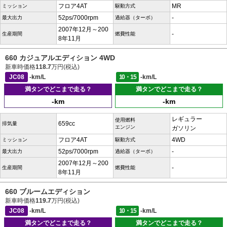
フロア4AT
MR
ミッション
駆動方式
52ps/7000rpm
-
最大出力
過給器（ターボ）
2007年12月～200
-
生産期間
燃費性能
8年11月
660 カジュアルエディション 4WD
新車時価格
118.7
万円(税込)
JC08
-km/L
10・15
-km/L
満タンでどこまで走る？
満タンでどこまで走る？
-km
-km
レギュラー
使用燃料
659cc
排気量
エンジン
ガソリン
フロア4AT
4WD
ミッション
駆動方式
52ps/7000rpm
-
最大出力
過給器（ターボ）
2007年12月～200
-
生産期間
燃費性能
8年11月
660 ブルームエディション
新車時価格
119.7
万円(税込)
JC08
-km/L
10・15
-km/L
満タンでどこまで走る？
満タンでどこまで走る？