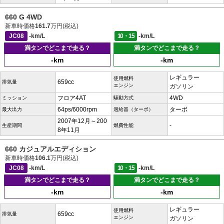
660 G 4WD
新車時価格
161.7
万円(税込)
JC08
-km/L
10・15
-km/L
満タンでどこまで走る？
満タンでどこまで走る？
-km
-km
レギュラー
使用燃料
659cc
排気量
エンジン
ガソリン
フロア4AT
4WD
ミッション
駆動方式
64ps/6000rpm
ターボ
最大出力
過給器（ターボ）
2007年12月～200
-
生産期間
燃費性能
8年11月
660 カジュアルエディション
新車時価格
106.1
万円(税込)
JC08
-km/L
10・15
-km/L
満タンでどこまで走る？
満タンでどこまで走る？
-km
-km
レギュラー
使用燃料
659cc
排気量
エンジン
ガソリン