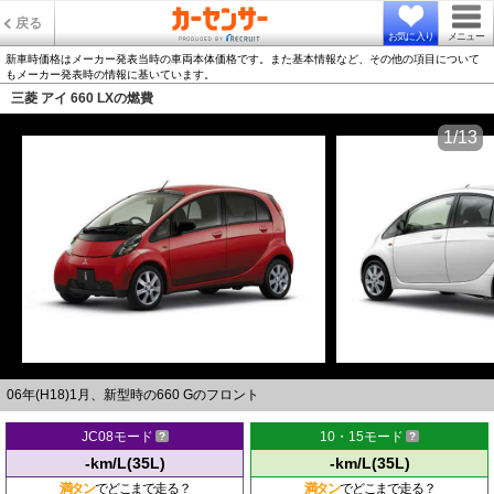
戻る
お気に入り
メニュー
新車時価格はメーカー発表当時の車両本体価格です。また基本情報など、その他の項目について
もメーカー発表時の情報に基いています。
三菱 アイ 660 LXの燃費
1/13
06年(H18)1月、新型時の660 Gのフロント
JC08モード
10・15モード
-km/L(35L)
-km/L(35L)
満タン
でどこまで走る？
満タン
でどこまで走る？