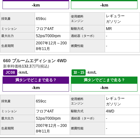
-km
-km
レギュラー
使用燃料
659cc
排気量
エンジン
ガソリン
フロア4AT
MR
ミッション
駆動方式
52ps/7000rpm
-
最大出力
過給器（ターボ）
2007年12月～200
-
生産期間
燃費性能
8年11月
660 ブルームエディション 4WD
新車時価格
132.3
万円(税込)
JC08
-km/L
10・15
-km/L
満タンでどこまで走る？
満タンでどこまで走る？
-km
-km
レギュラー
使用燃料
659cc
排気量
エンジン
ガソリン
フロア4AT
4WD
ミッション
駆動方式
52ps/7000rpm
-
最大出力
過給器（ターボ）
2007年12月～200
-
生産期間
燃費性能
8年11月