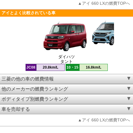
▲アイ 660 LXの燃費TOPへ
アイとよく比較されている車
ダイハツ
タント
JC08
20.8km/L
10・15
16.8km/L
三菱の他の車の燃費情報
他のメーカーの燃費ランキング
ボディタイプ別燃費ランキング
車を売却する
▲アイ 660 LXの燃費TOPへ