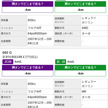
満タンでどこまで走る？
満タンでどこまで走る？
-km
-km
レギュラー
使用燃料
659cc
排気量
エンジン
ガソリン
フロア4AT
4WD
ミッション
駆動方式
64ps/6000rpm
ターボ
最大出力
過給器（ターボ）
2007年12月～200
-
生産期間
燃費性能
8年11月
660 G
新車時価格
149.1
万円(税込)
JC08
-km/L
10・15
-km/L
満タンでどこまで走る？
満タンでどこまで走る？
-km
-km
レギュラー
使用燃料
659cc
排気量
エンジン
ガソリン
フロア4AT
MR
ミッション
駆動方式
64ps/6000rpm
ターボ
最大出力
過給器（ターボ）
2007年12月～200
-
生産期間
燃費性能
8年11月