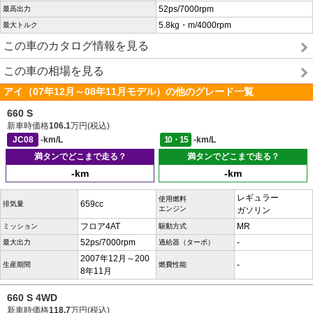
52ps/7000rpm
最高出力
5.8kg・m/4000rpm
最大トルク
この車のカタログ情報を見る
この車の相場を見る
アイ（07年12月～08年11月モデル）の他のグレード一覧
660 S
新車時価格
106.1
万円(税込)
JC08
-km/L
10・15
-km/L
満タンでどこまで走る？
満タンでどこまで走る？
-km
-km
レギュラー
使用燃料
659cc
排気量
エンジン
ガソリン
フロア4AT
MR
ミッション
駆動方式
52ps/7000rpm
-
最大出力
過給器（ターボ）
2007年12月～200
-
生産期間
燃費性能
8年11月
660 S 4WD
新車時価格
118.7
万円(税込)