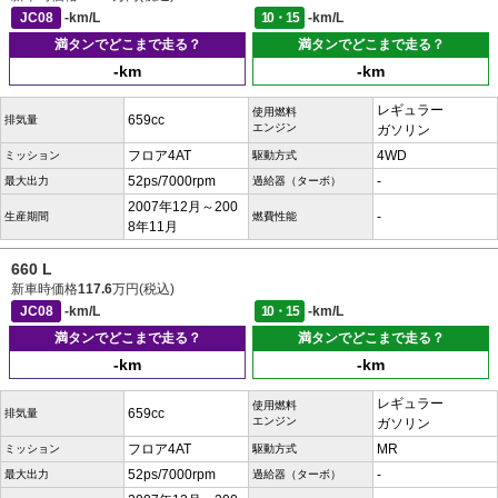
JC08
-km/L
10・15
-km/L
満タンでどこまで走る？
満タンでどこまで走る？
-km
-km
レギュラー
使用燃料
659cc
排気量
エンジン
ガソリン
フロア4AT
4WD
ミッション
駆動方式
52ps/7000rpm
-
最大出力
過給器（ターボ）
2007年12月～200
-
生産期間
燃費性能
8年11月
660 L
新車時価格
117.6
万円(税込)
JC08
-km/L
10・15
-km/L
満タンでどこまで走る？
満タンでどこまで走る？
-km
-km
レギュラー
使用燃料
659cc
排気量
エンジン
ガソリン
フロア4AT
MR
ミッション
駆動方式
52ps/7000rpm
-
最大出力
過給器（ターボ）