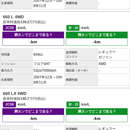
2007年12月～200
-
生産期間
燃費性能
8年11月
660 L 4WD
新車時価格
130.2
万円(税込)
JC08
-km/L
10・15
-km/L
満タンでどこまで走る？
満タンでどこまで走る？
-km
-km
レギュラー
使用燃料
659cc
排気量
エンジン
ガソリン
フロア4AT
4WD
ミッション
駆動方式
52ps/7000rpm
-
最大出力
過給器（ターボ）
2007年12月～200
-
生産期間
燃費性能
8年11月
660 LX 4WD
新車時価格
140.7
万円(税込)
JC08
-km/L
10・15
-km/L
満タンでどこまで走る？
満タンでどこまで走る？
-km
-km
レギュラー
使用燃料