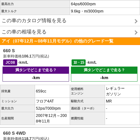
64ps/6000rpm
最高出力
9.6kg・m/3000rpm
最大トルク
この車のカタログ情報を見る
この車の相場を見る
アイ（07年12月～08年11月モデル）の他のグレード一覧
660 S
新車時価格
106.1
万円(税込)
JC08
-km/L
10・15
-km/L
満タンでどこまで走る？
満タンでどこまで走る？
-km
-km
レギュラー
使用燃料
659cc
排気量
エンジン
ガソリン
フロア4AT
MR
ミッション
駆動方式
52ps/7000rpm
-
最大出力
過給器（ターボ）
2007年12月～200
-
生産期間
燃費性能
8年11月
660 S 4WD
新車時価格
118.7
万円(税込)