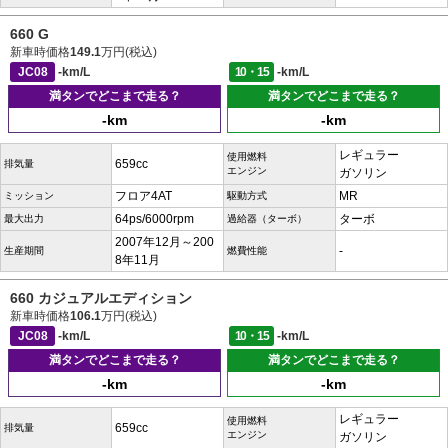
660 G
新車時価格
149.1
万円(税込)
JC08
-km/L
10・15
-km/L
満タンでどこまで走る？
満タンでどこまで走る？
-km
-km
レギュラー
使用燃料
659cc
排気量
エンジン
ガソリン
フロア4AT
MR
ミッション
駆動方式
64ps/6000rpm
ターボ
最大出力
過給器（ターボ）
2007年12月～200
-
生産期間
燃費性能
8年11月
660 カジュアルエディション
新車時価格
106.1
万円(税込)
JC08
-km/L
10・15
-km/L
満タンでどこまで走る？
満タンでどこまで走る？
-km
-km
レギュラー
使用燃料
659cc
排気量
エンジン
ガソリン