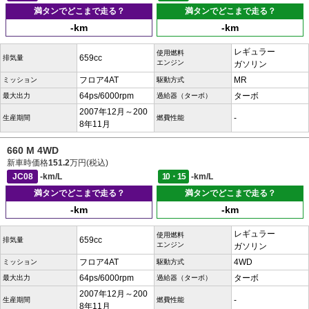
満タンでどこまで走る？
満タンでどこまで走る？
-km
-km
レギュラー
使用燃料
659cc
排気量
エンジン
ガソリン
フロア4AT
MR
ミッション
駆動方式
64ps/6000rpm
ターボ
最大出力
過給器（ターボ）
2007年12月～200
-
生産期間
燃費性能
8年11月
660 M 4WD
新車時価格
151.2
万円(税込)
JC08
-km/L
10・15
-km/L
満タンでどこまで走る？
満タンでどこまで走る？
-km
-km
レギュラー
使用燃料
659cc
排気量
エンジン
ガソリン
フロア4AT
4WD
ミッション
駆動方式
64ps/6000rpm
ターボ
最大出力
過給器（ターボ）
2007年12月～200
-
生産期間
燃費性能
8年11月