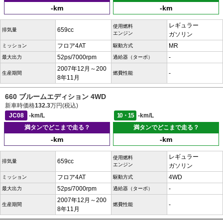
-km
-km
レギュラー
使用燃料
659cc
排気量
エンジン
ガソリン
フロア4AT
MR
ミッション
駆動方式
52ps/7000rpm
-
最大出力
過給器（ターボ）
2007年12月～200
-
生産期間
燃費性能
8年11月
660 ブルームエディション 4WD
新車時価格
132.3
万円(税込)
JC08
-km/L
10・15
-km/L
満タンでどこまで走る？
満タンでどこまで走る？
-km
-km
レギュラー
使用燃料
659cc
排気量
エンジン
ガソリン
フロア4AT
4WD
ミッション
駆動方式
52ps/7000rpm
-
最大出力
過給器（ターボ）
2007年12月～200
-
生産期間
燃費性能
8年11月