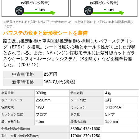
（燃費×タンク容量）
（燃費×タンク容量）
-
-
km
km
※燃費は定められた試験条件の下での数値のため、走行条件等により実際の燃料消費率は異な
ります。
パワステの変更と新形状シートを装備
路面反力推定制御と車両挙動推定制御を採用したパワーステアリン
グ（EPS+）を搭載。シートは座り心地とホールド性が向上した形状
とされている。また、NAエンジン搭載モデルには紫外線カットガラ
スやキーレスオペレーションシステム（Sを除く）などを標準装備
した。（2007.12）
中古車価格
25
万円
161.7
万円(税込)
新車時価格
970kg
4名
車両重量
乗車定員
2550mm
2列
ホイールベース
シート列数
4WD
フロア4AT
駆動方式
ミッション
フロア
5ドア
ミッション位置
ドア数
4.5m
150mm
最小回転半径
最低地上高
3395x1475x1600
全長x全幅x全高(mm)
1790x1270x1250
室内 全長x全幅x全高(mm)