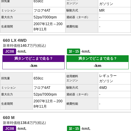
659cc
排気量
エンジン
ガソリン
フロア4AT
MR
ミッション
駆動方式
52ps/7000rpm
-
最大出力
過給器（ターボ）
2007年12月～200
-
生産期間
燃費性能
8年11月
660 LX 4WD
新車時価格
140.7
万円(税込)
JC08
-km/L
10・15
-km/L
満タンでどこまで走る？
満タンでどこまで走る？
-km
-km
レギュラー
使用燃料
659cc
排気量
エンジン
ガソリン
フロア4AT
4WD
ミッション
駆動方式
52ps/7000rpm
-
最大出力
過給器（ターボ）
2007年12月～200
-
生産期間
燃費性能
8年11月
660 M
新車時価格
138.6
万円(税込)
JC08
-km/L
10・15
-km/L