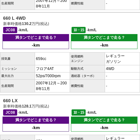
2007年12月～200
-
生産期間
燃費性能
8年11月
660 L 4WD
新車時価格
130.2
万円(税込)
JC08
-km/L
10・15
-km/L
満タンでどこまで走る？
満タンでどこまで走る？
-km
-km
レギュラー
使用燃料
659cc
排気量
エンジン
ガソリン
フロア4AT
4WD
ミッション
駆動方式
52ps/7000rpm
-
最大出力
過給器（ターボ）
2007年12月～200
-
生産期間
燃費性能
8年11月
660 LX
新車時価格
128.1
万円(税込)
JC08
-km/L
10・15
-km/L
満タンでどこまで走る？
満タンでどこまで走る？
-km
-km
レギュラー
使用燃料