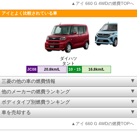
▲アイ 660 G 4WDの燃費TOPへ
アイとよく比較されている車
ダイハツ
タント
JC08
20.8km/L
10・15
16.8km/L
三菱の他の車の燃費情報
他のメーカーの燃費ランキング
ボディタイプ別燃費ランキング
車を売却する
▲アイ 660 G 4WDの燃費TOPへ