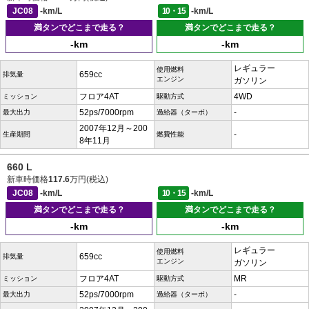
JC08
-km/L
10・15
-km/L
満タンでどこまで走る？
満タンでどこまで走る？
-km
-km
レギュラー
使用燃料
659cc
排気量
エンジン
ガソリン
フロア4AT
4WD
ミッション
駆動方式
52ps/7000rpm
-
最大出力
過給器（ターボ）
2007年12月～200
-
生産期間
燃費性能
8年11月
660 L
新車時価格
117.6
万円(税込)
JC08
-km/L
10・15
-km/L
満タンでどこまで走る？
満タンでどこまで走る？
-km
-km
レギュラー
使用燃料
659cc
排気量
エンジン
ガソリン
フロア4AT
MR
ミッション
駆動方式
52ps/7000rpm
-
最大出力
過給器（ターボ）