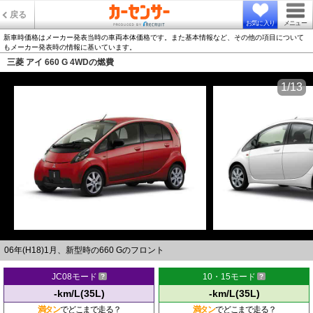
戻る
お気に入り
メニュー
新車時価格はメーカー発表当時の車両本体価格です。また基本情報など、その他の項目について
もメーカー発表時の情報に基いています。
三菱 アイ 660 G 4WDの燃費
1/13
06年(H18)1月、新型時の660 Gのフロント
JC08モード
10・15モード
-km/L(35L)
-km/L(35L)
満タン
でどこまで走る？
満タン
でどこまで走る？