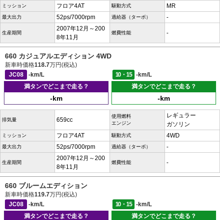
フロア4AT
MR
ミッション
駆動方式
52ps/7000rpm
-
最大出力
過給器（ターボ）
2007年12月～200
-
生産期間
燃費性能
8年11月
660 カジュアルエディション 4WD
新車時価格
118.7
万円(税込)
JC08
-km/L
10・15
-km/L
満タンでどこまで走る？
満タンでどこまで走る？
-km
-km
レギュラー
使用燃料
659cc
排気量
エンジン
ガソリン
フロア4AT
4WD
ミッション
駆動方式
52ps/7000rpm
-
最大出力
過給器（ターボ）
2007年12月～200
-
生産期間
燃費性能
8年11月
660 ブルームエディション
新車時価格
119.7
万円(税込)
JC08
-km/L
10・15
-km/L
満タンでどこまで走る？
満タンでどこまで走る？