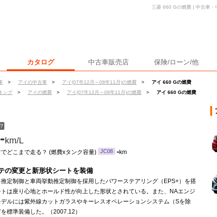
三菱 660 Gの燃費 | 中古
カタログ
中古車販売店
保険/ローン/他
車
>
アイの中古車
>
アイ(07年12月～08年11月)の燃費
>
アイ 660 Gの燃費
キング
>
アイの燃費
>
アイ(07年12月～08年11月)の燃費
>
アイ 660 Gの燃費
？
-
km/L
ン
-
JC08
でどこまで走る？ (燃費xタンク容量)
km
テの変更と新形状シートを装備
力推定制御と車両挙動推定制御を採用したパワーステアリング（EPS+）を搭
ートは座り心地とホールド性が向上した形状とされている。また、NAエンジ
モデルには紫外線カットガラスやキーレスオペレーションシステム（Sを除
を標準装備した。（2007.12）