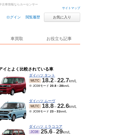
車・中古車情報ならカーセンサー
サイトマップ
ログイン
閲覧履歴
お気に入り
車買取
お役立ち記事
アイとよく比較されている車
ダイハツ タント
18.2
22.7
WLTC
～
km/L
※ JC08モード
20.8
～
28
km/L
ダイハツ ムーヴ
18.8
22.6
WLTC
～
km/L
※ JC08モード
23
～
31
km/L
ダイハツ ミラココア
25.6
29
JC08
～
km/L