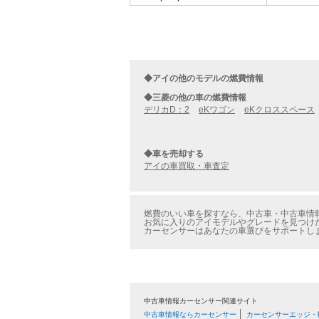
◆アイの他のモデルの燃費情報
◆三菱の他の車の燃費情報
デリカD：2
eKワゴン
eKクロススペース
◆車を売却する
アイの車買取・車査定
燃費のいい車を探すなら、中古車・中古車情報
お気に入りのアイモデルやグレードを見つけた
カーセンサーはあなたの車選びをサポートし
中古車情報カーセンサー関連サイト
中古車情報ならカーセンサー
カーセンサーエッジ・