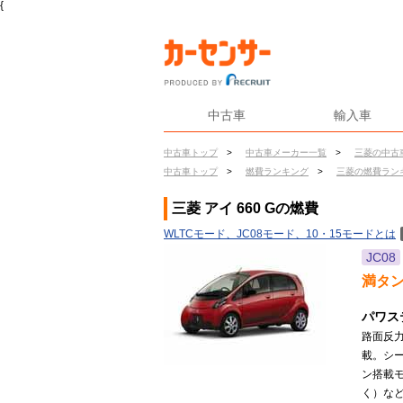
{
中古車
輸入車
中古車トップ
>
中古車メーカー一覧
>
三菱の中古
中古車トップ
>
燃費ランキング
>
三菱の燃費ラン
三菱 アイ 660 Gの燃費
WLTCモード、JC08モード、10・15モードとは
JC08
満タ
パワス
路面反
載。シ
ン搭載
く）など