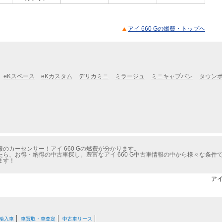
アイ 660 Gの燃費・トップヘ
eKスペース
eKカスタム
デリカミニ
ミラージュ
ミニキャブバン
タウン
のカーセンサー！アイ 660 Gの燃費が分かります。
ら、お得・納得の中古車探し。豊富なアイ 660 G中古車情報の中から様々な条件
ます！
アイ
輸入車
車買取・車査定
中古車リース