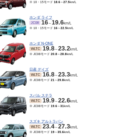
※ 10・15モード
18.6
～
27.5
km/L
ホンダ ライフ
16
19.6
JC08
～
km/L
※ 10・15モード
16
～
22.5
km/L
ホンダ N-ONE
19.8
23.2
WLTC
～
km/L
※ JC08モード
20.8
～
28.8
km/L
日産 デイズ
16.8
23.3
WLTC
～
km/L
※ JC08モード
21
～
29.8
km/L
スバル ステラ
19.9
22.6
WLTC
～
km/L
※ JC08モード
19.6
～
31
km/L
スズキ アルトラパン
23.4
27.3
WLTC
～
km/L
※ JC08モード
19
～
35.6
km/L