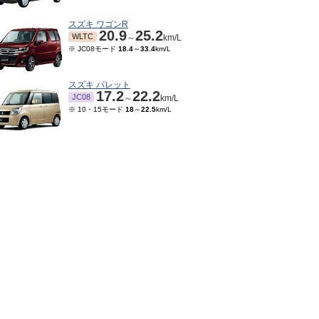
スズキ ワゴンR
20.9
25.2
WLTC
～
km/L
※ JC08モード
18.4
～
33.4
km/L
スズキ パレット
17.2
22.2
JC08
～
km/L
※ 10・15モード
18
～
22.5
km/L