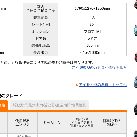
室内
0mm
1790x1270x1250mm
全長 x 全幅 x 全高
乗車定員
4人
シート配列
2列
ミッション
フロア4AT
ドア数
5ドア
最低地上高
150mm
pm
最高出力
64ps/6000rpm
のため、走行条件等により実際の燃料消費率は異なります。
アイ 660 Gのカタログ情報を見る
アイ 660 Gの燃費・トップヘ
他のグレード
価格
駆動方式/最大出力/過給器/生産期間/燃費性能
満タンで
使用燃料
新車時価格
ミッション
どこまで走る？
エンジン
(税込)
(燃費xタンク容量)