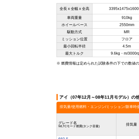
全長 x 全幅 x 全高
3395x1475x160
車両重量
910kg
ホイールベース
2550mm
駆動方式
MR
ミッション位置
フロア
最小回転半径
4.5m
最大トルク
9.6kg・m/3000r
※ 燃費情報は定められた試験条件の下での数値
アイ（07年12月～08年11月モデル）の
排気量/使用燃料・エンジン/ミッション/新車時
グレード名
排気量
WLTCモード燃費(タンク容量)