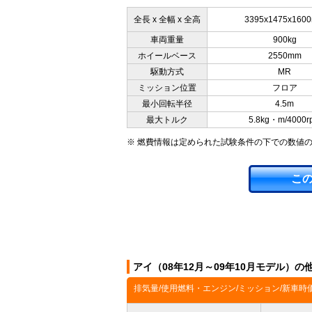
全長 x 全幅 x 全高
3395x1475x160
車両重量
900kg
ホイールベース
2550mm
駆動方式
MR
ミッション位置
フロア
最小回転半径
4.5m
最大トルク
5.8kg・m/4000r
※ 燃費情報は定められた試験条件の下での数値
こ
アイ（08年12月～09年10月モデル）の
排気量/使用燃料・エンジン/ミッション/新車時