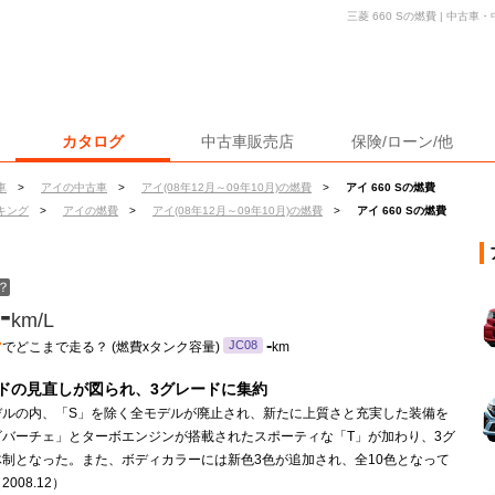
三菱 660 Sの燃費 | 中
カタログ
中古車販売店
保険/ローン/他
車
>
アイの中古車
>
アイ(08年12月～09年10月)の燃費
>
アイ 660 Sの燃費
キング
>
アイの燃費
>
アイ(08年12月～09年10月)の燃費
>
アイ 660 Sの燃費
？
-
km/L
ン
-
JC08
でどこまで走る？ (燃費xタンク容量)
km
ドの見直しが図られ、3グレードに集約
デルの内、「S」を除く全モデルが廃止され、新たに上質さと充実した装備を
ビバーチェ」とターボエンジンが搭載されたスポーティな「T」が加わり、3グ
体制となった。また、ボディカラーには新色3色が追加され、全10色となって
008.12）