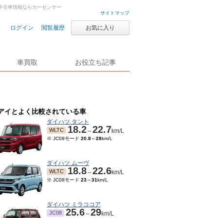
古車・中古車情報ならカーセンサー
サイトマップ
ログイン
閲覧履歴
お気に入り
車買取
お役立ち記事
アイとよく比較されている車
ダイハツ タント
18.2
22.7
WLTC
～
km/L
※ JC08モード
20.8
～
28
km/L
ダイハツ ムーヴ
18.8
22.6
WLTC
～
km/L
※ JC08モード
23
～
31
km/L
ダイハツ ミラココア
25.6
29
JC08
～
km/L