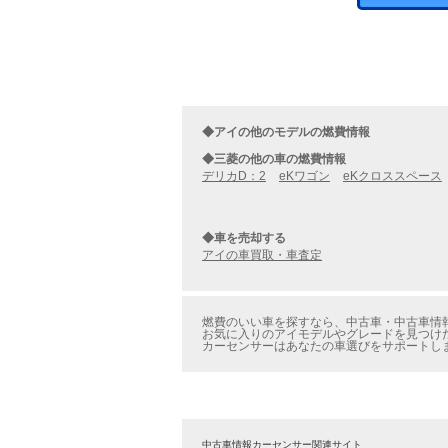
◆アイの他のモデルの燃費情報
◆三菱の他の車の燃費情報
デリカD：2
eKワゴン
eKクロススペース
◆車を売却する
アイの車買取・車査定
燃費のいい車を探すなら、中古車・中古車情報
お気に入りのアイモデルやグレードを見つけた
カーセンサーはあなたの車選びをサポートし
中古車情報カーセンサー関連サイト