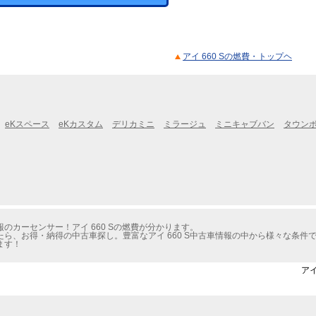
アイ 660 Sの燃費・トップヘ
eKスペース
eKカスタム
デリカミニ
ミラージュ
ミニキャブバン
タウン
のカーセンサー！アイ 660 Sの燃費が分かります。
ら、お得・納得の中古車探し。豊富なアイ 660 S中古車情報の中から様々な条件
ます！
アイ