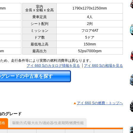
室内
0mm
1790x1270x1250mm
全長 x 全幅 x 全高
乗車定員
4人
シート配列
2列
ミッション
フロア4AT
ドア数
5ドア
最低地上高
150mm
pm
最高出力
52ps/7000rpm
のため、走行条件等により実際の燃料消費率は異なります。
アイ 660 Sのカタログ情報を見る
アイ 660 Sの相場を見る
のグレードの中古車を探す
アイ 660 Sの燃費・トップヘ
他のグレード
価格
駆動方式/最大出力/過給器/生産期間/燃費性能