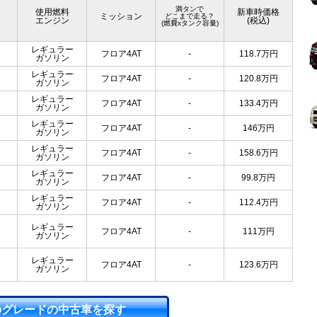
満タンで
使用燃料
新車時価格
ミッション
どこまで走る？
エンジン
(税込)
(燃費xタンク容量)
レギュラー
フロア4AT
-
118.7
万円
ガソリン
レギュラー
フロア4AT
-
120.8
万円
ガソリン
レギュラー
フロア4AT
-
133.4
万円
ガソリン
レギュラー
フロア4AT
-
146
万円
ガソリン
レギュラー
フロア4AT
-
158.6
万円
ガソリン
レギュラー
フロア4AT
-
99.8
万円
ガソリン
レギュラー
フロア4AT
-
112.4
万円
ガソリン
レギュラー
フロア4AT
-
111
万円
ガソリン
レギュラー
フロア4AT
-
123.6
万円
ガソリン
のグレードの中古車を探す