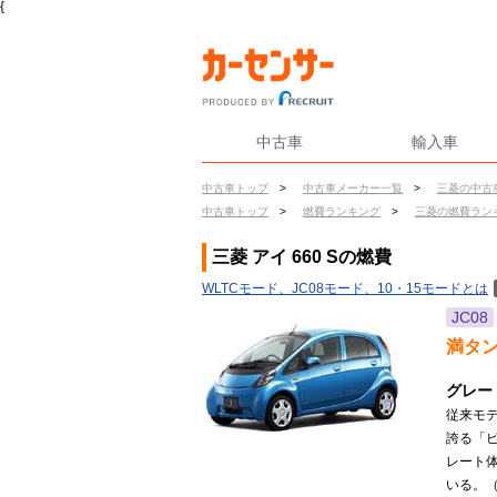
{
中古車
輸入車
中古車トップ
>
中古車メーカー一覧
>
三菱の中古
中古車トップ
>
燃費ランキング
>
三菱の燃費ラン
三菱 アイ 660 Sの燃費
WLTCモード、JC08モード、10・15モードとは
JC08
満タ
グレー
従来モ
誇る「
レート
いる。（2