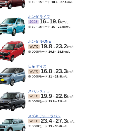
※ 10・15モード
18.6
～
27.5
km/L
ホンダ ライフ
16
19.6
JC08
～
km/L
※ 10・15モード
16
～
22.5
km/L
ホンダ N-ONE
19.8
23.2
WLTC
～
km/L
※ JC08モード
20.8
～
28.8
km/L
日産 デイズ
16.8
23.3
WLTC
～
km/L
※ JC08モード
21
～
29.8
km/L
スバル ステラ
19.9
22.6
WLTC
～
km/L
※ JC08モード
19.6
～
31
km/L
スズキ アルトラパン
23.4
27.3
WLTC
～
km/L
※ JC08モード
19
～
35.6
km/L