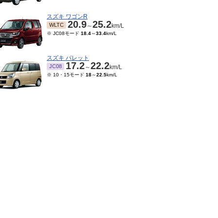
スズキ ワゴンR
20.9
25.2
WLTC
～
km/L
※ JC08モード
18.4
～
33.4
km/L
スズキ パレット
17.2
22.2
JC08
～
km/L
※ 10・15モード
18
～
22.5
km/L