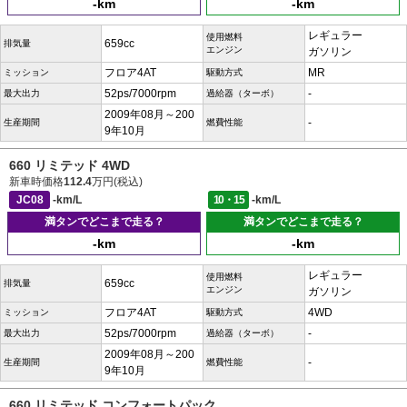
-km
-km
レギュラー
使用燃料
659cc
排気量
エンジン
ガソリン
フロア4AT
MR
ミッション
駆動方式
52ps/7000rpm
-
最大出力
過給器（ターボ）
2009年08月～200
-
生産期間
燃費性能
9年10月
660 リミテッド 4WD
新車時価格
112.4
万円(税込)
JC08
-km/L
10・15
-km/L
満タンでどこまで走る？
満タンでどこまで走る？
-km
-km
レギュラー
使用燃料
659cc
排気量
エンジン
ガソリン
フロア4AT
4WD
ミッション
駆動方式
52ps/7000rpm
-
最大出力
過給器（ターボ）
2009年08月～200
-
生産期間
燃費性能
9年10月
660 リミテッド コンフォートパック