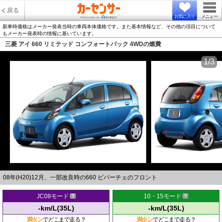
戻る
お気に入り
メニュー
新車時価格はメーカー発表当時の車両本体価格です。また基本情報など、その他の項目について
もメーカー発表時の情報に基いています。
三菱 アイ 660 リミテッド コンフォートパック 4WDの燃費
1/3
08年(H20)12月、一部改良時の660 ビバーチェのフロント
JC08モード
10・15モード
-km/L(35L)
-km/L(35L)
満タン
でどこまで走る？
満タン
でどこまで走る？