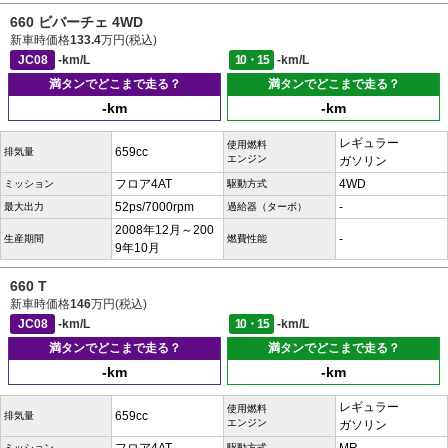
660 ビバーチェ 4WD
新車時価格
133.4
万円(税込)
JC08
-km/L
10・15
-km/L
満タンでどこまで走る？
満タンでどこまで走る？
-km
-km
レギュラー
使用燃料
659cc
排気量
エンジン
ガソリン
フロア4AT
4WD
ミッション
駆動方式
52ps/7000rpm
-
最大出力
過給器（ターボ）
2008年12月～200
-
生産期間
燃費性能
9年10月
660 T
新車時価格
146
万円(税込)
JC08
-km/L
10・15
-km/L
満タンでどこまで走る？
満タンでどこまで走る？
-km
-km
レギュラー
使用燃料
659cc
排気量
エンジン
ガソリン
ミッション
駆動方式