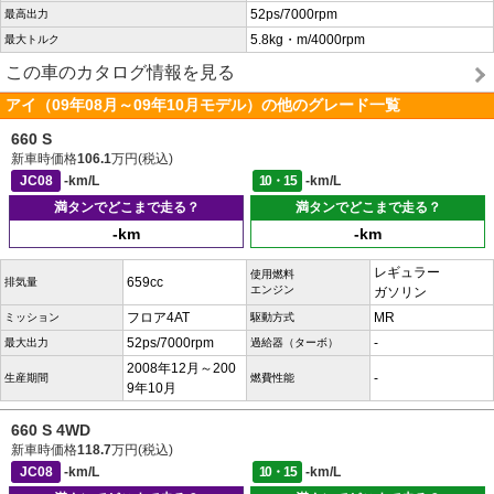
52ps/7000rpm
最高出力
5.8kg・m/4000rpm
最大トルク
この車のカタログ情報を見る
アイ（09年08月～09年10月モデル）の他のグレード一覧
660 S
新車時価格
106.1
万円(税込)
JC08
-km/L
10・15
-km/L
満タンでどこまで走る？
満タンでどこまで走る？
-km
-km
レギュラー
使用燃料
659cc
排気量
エンジン
ガソリン
フロア4AT
MR
ミッション
駆動方式
52ps/7000rpm
-
最大出力
過給器（ターボ）
2008年12月～200
-
生産期間
燃費性能
9年10月
660 S 4WD
新車時価格
118.7
万円(税込)
JC08
-km/L
10・15
-km/L