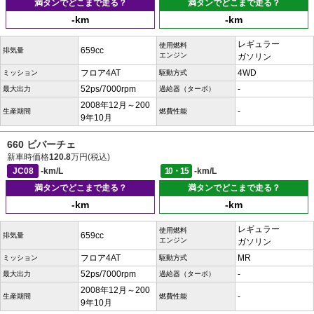
満タンでどこまで走る？
満タンでどこまで走る？
-km
-km
レギュラー
使用燃料
659cc
排気量
エンジン
ガソリン
フロア4AT
4WD
ミッション
駆動方式
52ps/7000rpm
-
最大出力
過給器（ターボ）
2008年12月～200
-
生産期間
燃費性能
9年10月
660 ビバーチェ
新車時価格
120.8
万円(税込)
JC08
-km/L
10・15
-km/L
満タンでどこまで走る？
満タンでどこまで走る？
-km
-km
レギュラー
使用燃料
659cc
排気量
エンジン
ガソリン
フロア4AT
MR
ミッション
駆動方式
52ps/7000rpm
-
最大出力
過給器（ターボ）
2008年12月～200
-
生産期間
燃費性能
9年10月