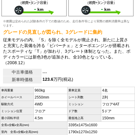
（燃費×タンク容量）
（燃費×タンク容量）
-
-
km
km
※燃費は定められた試験条件の下での数値のため、走行条件等により実際の燃料消費率は異な
ります。
グレードの見直しが図られ、3グレードに集約
従来モデルの内、「S」を除く全モデルが廃止され、新たに上質さ
と充実した装備を誇る「ビバーチェ」とターボエンジンが搭載され
たスポーティな「T」が加わり、3グレート体制となった。また、ボ
ディカラーには新色3色が追加され、全10色となっている。
（2008.12）
中古車価格
---
123.6
万円(税込)
新車時価格
960kg
4名
車両重量
乗車定員
2550mm
2列
ホイールベース
シート列数
4WD
フロア4AT
駆動方式
ミッション
フロア
5ドア
ミッション位置
ドア数
4.5m
150mm
最小回転半径
最低地上高
3395x1475x1600
全長x全幅x全高(mm)
1790x1270x1250
室内 全長x全幅x全高(mm)