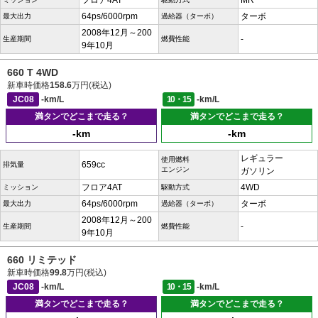
フロア4AT
MR
64ps/6000rpm
ターボ
最大出力
過給器（ターボ）
2008年12月～200
-
生産期間
燃費性能
9年10月
660 T 4WD
新車時価格
158.6
万円(税込)
JC08
-km/L
10・15
-km/L
満タンでどこまで走る？
満タンでどこまで走る？
-km
-km
レギュラー
使用燃料
659cc
排気量
エンジン
ガソリン
フロア4AT
4WD
ミッション
駆動方式
64ps/6000rpm
ターボ
最大出力
過給器（ターボ）
2008年12月～200
-
生産期間
燃費性能
9年10月
660 リミテッド
新車時価格
99.8
万円(税込)
JC08
-km/L
10・15
-km/L
満タンでどこまで走る？
満タンでどこまで走る？