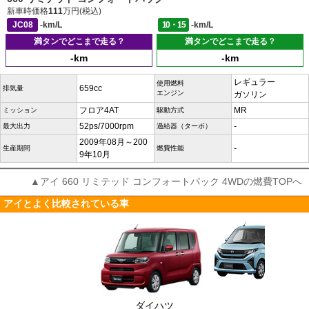
新車時価格
111
万円(税込)
JC08
-km/L
10・15
-km/L
満タンでどこまで走る？
満タンでどこまで走る？
-km
-km
レギュラー
使用燃料
659cc
排気量
エンジン
ガソリン
フロア4AT
MR
ミッション
駆動方式
52ps/7000rpm
-
最大出力
過給器（ターボ）
2009年08月～200
-
生産期間
燃費性能
9年10月
▲アイ 660 リミテッド コンフォートパック 4WDの燃費TOPへ
アイとよく比較されている車
ダイハツ