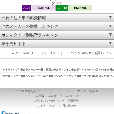
タント
JC08
20.8km/L
10・15
16.8km/L
三菱の他の車の燃費情報
他のメーカーの燃費ランキング
ボディタイプ別燃費ランキング
車を売却する
▲アイ 660 リミテッド コンフォートパック 4WDの燃費TOPへ
中古車トップ
中古車メーカー一覧
三菱の中古車
アイの中古車
アイ(09年08月～09年10月
中古車トップ
燃費ランキング
三菱の燃費ランキング
アイの燃費
アイ(09年08月～09年10
中古車情報ならカーセンサー
カーセンサーエッジ・輸入車
車買取・車査定
中古車リース
プライバシーポリシー
利用規約
サイトマップ
お問い合わせ