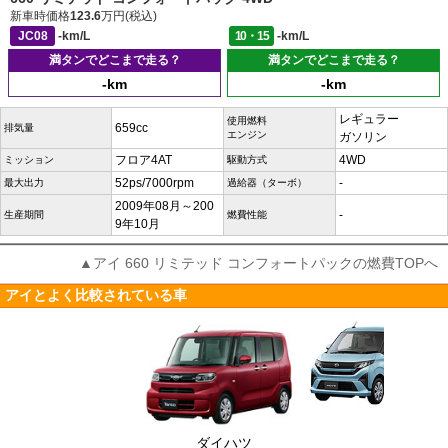
新車時価格
123.6
万円(税込)
JC08
-km/L
10・15
-km/L
満タンでどこまで走る？
満タンでどこまで走る？
-km
-km
レギュラー
使用燃料
659cc
排気量
エンジン
ガソリン
フロア4AT
4WD
ミッション
駆動方式
52ps/7000rpm
-
最大出力
過給器（ターボ）
2009年08月～200
-
生産期間
燃費性能
9年10月
▲アイ 660 リミテッド コンフォートパックの燃費TOPへ
アイとよく比較されている車
ダイハツ