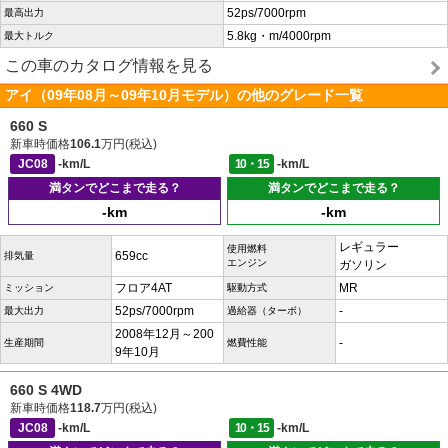
52ps/7000rpm
最高出力
5.8kg・m/4000rpm
最大トルク
この車のカタログ情報を見る
アイ（09年08月～09年10月モデル）の他のグレード一覧
660 S
新車時価格
106.1
万円(税込)
JC08
-km/L
10・15
-km/L
満タンでどこまで走る？
満タンでどこまで走る？
-km
-km
レギュラー
使用燃料
659cc
排気量
エンジン
ガソリン
フロア4AT
MR
ミッション
駆動方式
52ps/7000rpm
-
最大出力
過給器（ターボ）
2008年12月～200
-
生産期間
燃費性能
9年10月
660 S 4WD
新車時価格
118.7
万円(税込)
JC08
-km/L
10・15
-km/L