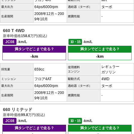
フロア4AT
MR
64ps/6000rpm
ターボ
最大出力
過給器（ターボ）
2008年12月～200
-
生産期間
燃費性能
9年10月
660 T 4WD
新車時価格
158.6
万円(税込)
JC08
-km/L
10・15
-km/L
満タンでどこまで走る？
満タンでどこまで走る？
-km
-km
レギュラー
使用燃料
659cc
排気量
エンジン
ガソリン
フロア4AT
4WD
ミッション
駆動方式
64ps/6000rpm
ターボ
最大出力
過給器（ターボ）
2008年12月～200
-
生産期間
燃費性能
9年10月
660 リミテッド
新車時価格
99.8
万円(税込)
JC08
-km/L
10・15
-km/L
満タンでどこまで走る？
満タンでどこまで走る？