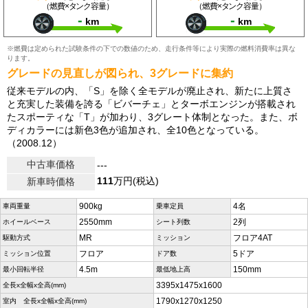
（燃費×タンク容量）
（燃費×タンク容量）
-
-
km
km
※燃費は定められた試験条件の下での数値のため、走行条件等により実際の燃料消費率は異な
ります。
グレードの見直しが図られ、3グレードに集約
従来モデルの内、「S」を除く全モデルが廃止され、新たに上質さ
と充実した装備を誇る「ビバーチェ」とターボエンジンが搭載され
たスポーティな「T」が加わり、3グレート体制となった。また、ボ
ディカラーには新色3色が追加され、全10色となっている。
（2008.12）
中古車価格
---
111
万円(税込)
新車時価格
900kg
4名
車両重量
乗車定員
2550mm
2列
ホイールベース
シート列数
MR
フロア4AT
駆動方式
ミッション
フロア
5ドア
ミッション位置
ドア数
4.5m
150mm
最小回転半径
最低地上高
3395x1475x1600
全長x全幅x全高(mm)
1790x1270x1250
室内 全長x全幅x全高(mm)