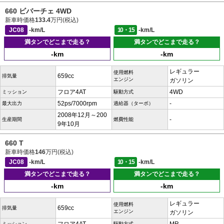
660 ビバーチェ 4WD
新車時価格
133.4
万円(税込)
JC08
-km/L
10・15
-km/L
満タンでどこまで走る？
満タンでどこまで走る？
-km
-km
レギュラー
使用燃料
659cc
排気量
エンジン
ガソリン
フロア4AT
4WD
ミッション
駆動方式
52ps/7000rpm
-
最大出力
過給器（ターボ）
2008年12月～200
-
生産期間
燃費性能
9年10月
660 T
新車時価格
146
万円(税込)
JC08
-km/L
10・15
-km/L
満タンでどこまで走る？
満タンでどこまで走る？
-km
-km
レギュラー
使用燃料
659cc
排気量
エンジン
ガソリン
ミッション
駆動方式