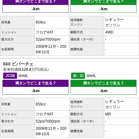
満タンでどこまで走る？
満タンでどこまで走る？
-km
-km
レギュラー
使用燃料
659cc
排気量
エンジン
ガソリン
フロア4AT
4WD
ミッション
駆動方式
52ps/7000rpm
-
最大出力
過給器（ターボ）
2008年12月～200
-
生産期間
燃費性能
9年10月
660 ビバーチェ
新車時価格
120.8
万円(税込)
JC08
-km/L
10・15
-km/L
満タンでどこまで走る？
満タンでどこまで走る？
-km
-km
レギュラー
使用燃料
659cc
排気量
エンジン
ガソリン
フロア4AT
MR
ミッション
駆動方式
52ps/7000rpm
-
最大出力
過給器（ターボ）
2008年12月～200
-
生産期間
燃費性能
9年10月