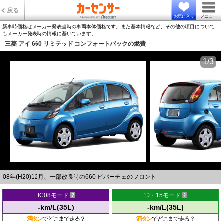
戻る
お気に入り
メニュー
新車時価格はメーカー発表当時の車両本体価格です。また基本情報など、その他の項目について
もメーカー発表時の情報に基いています。
三菱 アイ 660 リミテッド コンフォートパックの燃費
1/3
08年(H20)12月、一部改良時の660 ビバーチェのフロント
JC08モード
10・15モード
-km/L(35L)
-km/L(35L)
満タン
でどこまで走る？
満タン
でどこまで走る？