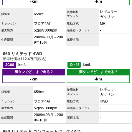
-km
-km
レギュラー
使用燃料
659cc
排気量
エンジン
ガソリン
フロア4AT
MR
ミッション
駆動方式
52ps/7000rpm
-
最大出力
過給器（ターボ）
2009年08月～200
-
生産期間
燃費性能
9年10月
660 リミテッド 4WD
新車時価格
112.4
万円(税込)
JC08
-km/L
10・15
-km/L
満タンでどこまで走る？
満タンでどこまで走る？
-km
-km
レギュラー
使用燃料
659cc
排気量
エンジン
ガソリン
フロア4AT
4WD
ミッション
駆動方式
52ps/7000rpm
-
最大出力
過給器（ターボ）
2009年08月～200
-
生産期間
燃費性能
9年10月
660 リミテッド コンフォートパック 4WD