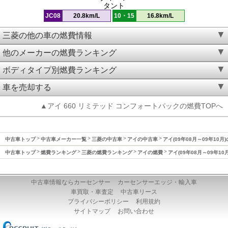
タント
JC08
20.8km/L
10・15
16.8km/L
三菱の他の車の燃費情報
他のメーカーの燃費ランキング
ボディタイプ別燃費ランキング
車を売却する
▲アイ 660 リミテッド コンフォートパックの燃費TOPへ
中古車トップ
中古車メーカー一覧
三菱の中古車
アイの中古車
アイ(09年08月～09年10月
中古車トップ
燃費ランキング
三菱の燃費ランキング
アイの燃費
アイ(09年08月～09年10
中古車情報ならカーセンサー
カーセンサーエッジ・輸入車
車買取・車査定
中古車リース
プライバシーポリシー
利用規約
サイトマップ
お問い合わせ