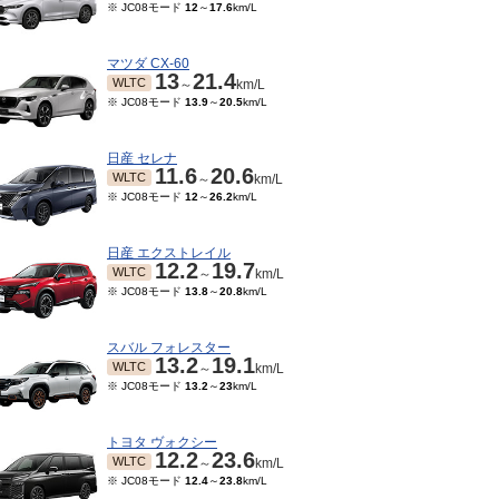
※ JC08モード
12
～
17.6
km/L
マツダ CX-60
13
21.4
WLTC
～
km/L
※ JC08モード
13.9
～
20.5
km/L
日産 セレナ
11.6
20.6
WLTC
～
km/L
※ JC08モード
12
～
26.2
km/L
日産 エクストレイル
12.2
19.7
WLTC
～
km/L
※ JC08モード
13.8
～
20.8
km/L
スバル フォレスター
13.2
19.1
WLTC
～
km/L
※ JC08モード
13.2
～
23
km/L
トヨタ ヴォクシー
12.2
23.6
WLTC
～
km/L
※ JC08モード
12.4
～
23.8
km/L