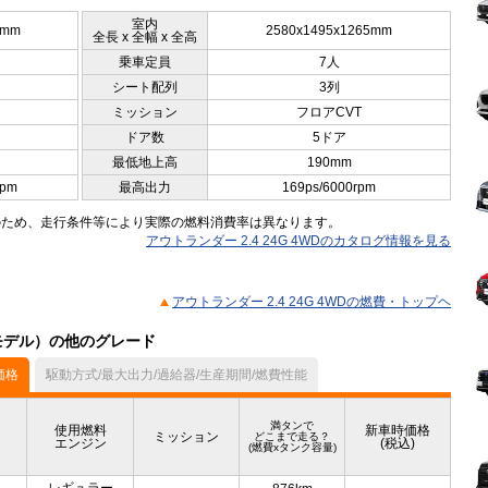
室内
0mm
2580x1495x1265mm
全長 x 全幅 x 全高
乗車定員
7人
シート配列
3列
ミッション
フロアCVT
ドア数
5ドア
最低地上高
190mm
rpm
最高出力
169ps/6000rpm
のため、走行条件等により実際の燃料消費率は異なります。
アウトランダー 2.4 24G 4WDのカタログ情報を見る
アウトランダー 2.4 24G 4WDの燃費・トップヘ
月モデル）の他のグレード
価格
駆動方式/最大出力/過給器/生産期間/燃費性能
満タンで
使用燃料
新車時価格
ミッション
どこまで走る？
エンジン
(税込)
(燃費xタンク容量)