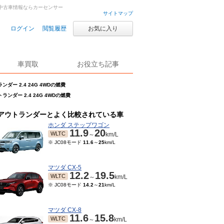
古車・中古車情報ならカーセンサー
サイトマップ
ログイン
閲覧履歴
お気に入り
車買取
お役立ち記事
ンダー 2.4 24G 4WDの燃費
ランダー 2.4 24G 4WDの燃費
アウトランダーとよく比較されている車
ホンダ ステップワゴン
11.9
20
WLTC
～
km/L
※ JC08モード
11.6
～
25
km/L
マツダ CX-5
12.2
19.5
WLTC
～
km/L
※ JC08モード
14.2
～
21
km/L
マツダ CX-8
11.6
15.8
WLTC
～
km/L