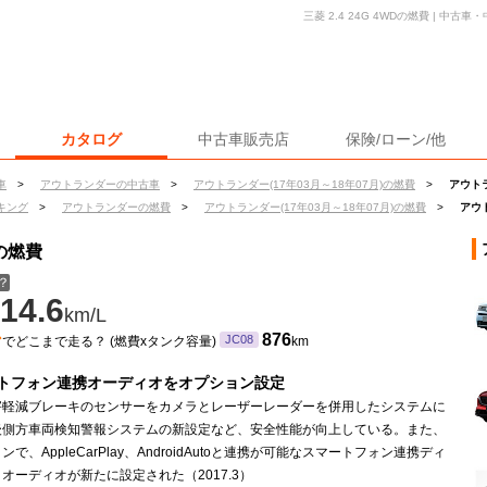
三菱 2.4 24G 4WDの燃費 | 中
カタログ
中古車販売店
保険/ローン/他
車
>
アウトランダーの中古車
>
アウトランダー(17年03月～18年07月)の燃費
>
アウトラ
キング
>
アウトランダーの燃費
>
アウトランダー(17年03月～18年07月)の燃費
>
アウト
Dの燃費
？
14.6
km/L
ン
876
JC08
でどこまで走る？ (燃費xタンク容量)
km
トフォン連携オーディオをオプション設定
害軽減ブレーキのセンサーをカメラとレーザーレーダーを併用したシステムに
後側方車両検知警報システムの新設定など、安全性能が向上している。また、
ンで、AppleCarPlay、AndroidAutoと連携が可能なスマートフォン連携ディ
オーディオが新たに設定された（2017.3）