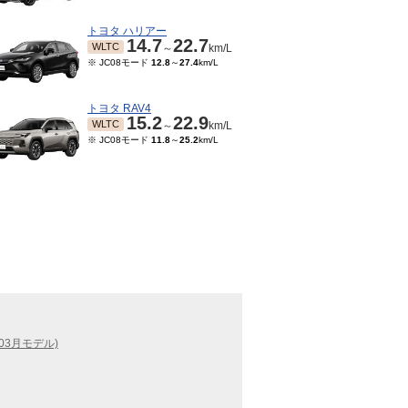
トヨタ ハリアー
14.7
22.7
WLTC
～
km/L
※ JC08モード
12.8
～
27.4
km/L
トヨタ RAV4
15.2
22.9
WLTC
～
km/L
※ JC08モード
11.8
～
25.2
km/L
03月モデル)