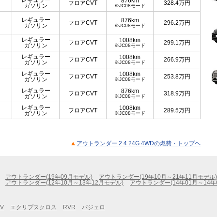
レギュラー
876km
フロアCVT
328.4
万円
ガソリン
※JC08モード
レギュラー
876km
フロアCVT
296.2
万円
ガソリン
※JC08モード
レギュラー
1008km
フロアCVT
299.1
万円
ガソリン
※JC08モード
レギュラー
1008km
フロアCVT
266.9
万円
ガソリン
※JC08モード
レギュラー
1008km
フロアCVT
253.8
万円
ガソリン
※JC08モード
レギュラー
876km
フロアCVT
318.9
万円
ガソリン
※JC08モード
レギュラー
1008km
フロアCVT
289.5
万円
ガソリン
※JC08モード
アウトランダー 2.4 24G 4WDの燃費・トップヘ
アウトランダー(19年09月モデル)
アウトランダー(19年10月～21年11月モデル)
アウトランダー(12年10月～13年12月モデル)
アウトランダー(14年01月～14年
V
エクリプスクロス
RVR
パジェロ