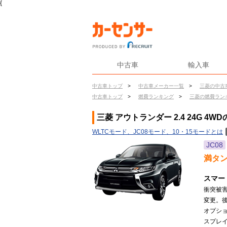
{
中古車
輸入車
中古車トップ
>
中古車メーカー一覧
>
三菱の中古
中古車トップ
>
燃費ランキング
>
三菱の燃費ラン
三菱 アウトランダー 2.4 24G 4W
WLTCモード、JC08モード、10・15モードとは
JC08
満タ
スマー
衝突被
変更。
オプショ
スプレイ