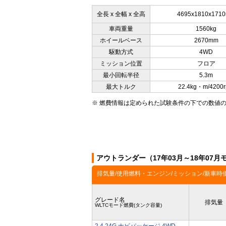
全長 x 全幅 x 全高
4695x1810x171
車両重量
1560kg
ホイールベース
2670mm
駆動方式
4WD
ミッション位置
フロア
最小回転半径
5.3m
最大トルク
22.4kg・m/4200
※ 燃費情報は定められた試験条件の下での数値
アウトランダー（17年03月～18年07
排気量/使用燃料・エンジン/ミッション/新車時
グレード名
排気量
WLTCモード燃費(タンク容量)