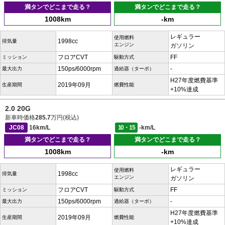
満タンでどこまで走る？
満タンでどこまで走る？
1008km
-km
レギュラー
使用燃料
1998cc
排気量
エンジン
ガソリン
フロアCVT
FF
ミッション
駆動方式
150ps/6000rpm
-
最大出力
過給器（ターボ）
H27年度燃費基準
2019年09月
生産期間
燃費性能
+10%達成
2.0 20G
新車時価格
285.7
万円(税込)
JC08
16km/L
10・15
-km/L
満タンでどこまで走る？
満タンでどこまで走る？
1008km
-km
レギュラー
使用燃料
1998cc
排気量
エンジン
ガソリン
フロアCVT
FF
ミッション
駆動方式
150ps/6000rpm
-
最大出力
過給器（ターボ）
H27年度燃費基準
2019年09月
生産期間
燃費性能
+10%達成