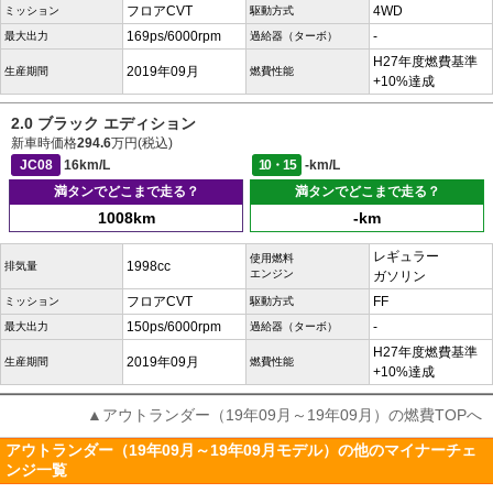
フロアCVT
4WD
ミッション
駆動方式
169ps/6000rpm
-
最大出力
過給器（ターボ）
H27年度燃費基準
2019年09月
生産期間
燃費性能
+10%達成
2.0 ブラック エディション
新車時価格
294.6
万円(税込)
JC08
16km/L
10・15
-km/L
満タンでどこまで走る？
満タンでどこまで走る？
1008km
-km
レギュラー
使用燃料
1998cc
排気量
エンジン
ガソリン
フロアCVT
FF
ミッション
駆動方式
150ps/6000rpm
-
最大出力
過給器（ターボ）
H27年度燃費基準
2019年09月
生産期間
燃費性能
+10%達成
▲アウトランダー（19年09月～19年09月）の燃費TOPへ
アウトランダー（19年09月～19年09月モデル）の他のマイナーチェ
ンジ一覧