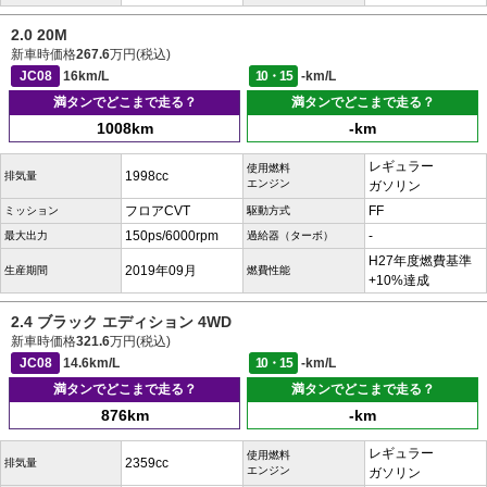
2.0 20M
新車時価格
267.6
万円(税込)
JC08
16km/L
10・15
-km/L
満タンでどこまで走る？
満タンでどこまで走る？
1008km
-km
レギュラー
使用燃料
1998cc
排気量
エンジン
ガソリン
フロアCVT
FF
ミッション
駆動方式
150ps/6000rpm
-
最大出力
過給器（ターボ）
H27年度燃費基準
2019年09月
生産期間
燃費性能
+10%達成
2.4 ブラック エディション 4WD
新車時価格
321.6
万円(税込)
JC08
14.6km/L
10・15
-km/L
満タンでどこまで走る？
満タンでどこまで走る？
876km
-km
レギュラー
使用燃料
2359cc
排気量
エンジン
ガソリン