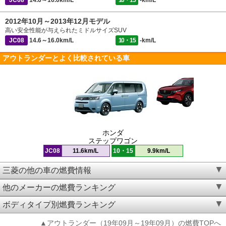
JC08
14.6～16.0km/L
10・15
-km/L
2012年10月～2013年12月モデル
高い安全性能が与えられたミドルサイズSUV
JC08
14.6～16.0km/L
10・15
-km/L
アウトランダーとよく比較されている車
ホンダ
ステップワゴン
JC08
11.6km/L
10・15
9.9km/L
三菱の他の車の燃費情報
他のメーカーの燃費ランキング
ボディタイプ別燃費ランキング
▲アウトランダー（19年09月～19年09月）の燃費TOPへ