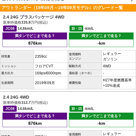
アウトランダー（19年09月～19年09月モデル）のグレード一覧
2.4 24G プラスパッケージ 4WD
新車時価格
335.9
万円(税込)
JC08
14.6km/L
10・15
-km/L
満タンでどこまで走る？
満タンでどこまで走る？
876km
-km
レギュラー
使用燃料
2359cc
排気量
エンジン
ガソリン
フロアCVT
4WD
ミッション
駆動方式
169ps/6000rpm
-
最大出力
過給器（ターボ）
H27年度燃費基準
2019年09月
生産期間
燃費性能
+10%達成
2.4 24G 4WD
新車時価格
312.7
万円(税込)
JC08
14.6km/L
10・15
-km/L
満タンでどこまで走る？
満タンでどこまで走る？
876km
-km
レギュラー
使用燃料