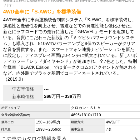
※燃費は定められた試験条件の下での数値のため、走行条件等により実際の燃料消費率は異な
ります。
4WD全車に「S-AWC」を標準装備
4WD車全車に車両運動統合制御システム「S-AWC」を標準装備し、
操縦性と走破性を向上させ、雪道などでの発進性能も強化させた。
新たにラフロードでの走行に適した「GRAVEL」モードを追加して
いる。音質にこだわった新設計の「ミツビシパワーサウンドシステ
ム」も導入され、510Wのパワーアンプと8個のスピーカーがクリア
な音を提供する。また、スマートフォン連携ナビゲーションを新た
に設定し、ディスプレイ画面は8インチに拡大されている。新しいボ
ディカラー「レッドダイヤモンド」が追加され、全7色とした。特別
仕様車「BLACK Edition」ではダーククロムのアクセントが施される
など、内外装でブラック基調でコーディネートされている。
（2019.9）
中古車価格
---
268
万円～
336
万円
新車時価格
クロカン・ＳＵＶ
ボディタイプ
4695x1810x1710
全長x全幅x全高(mm)
150～169馬力
4WD/FF
最高出力
駆動方式
1998～2359cc
7名
排気量
乗車定員
この車のカタログ情報を見る