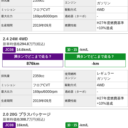
2359cc
排気量
エンジン
ガソリン
フロアCVT
4WD
ミッション
駆動方式
169ps/6000rpm
-
最大出力
過給器（ターボ）
H27年度燃費基準
2019年09月
生産期間
燃費性能
+10%達成
2.4 24M 4WD
新車時価格
294.8
万円(税込)
JC08
14.6km/L
10・15
-km/L
満タンでどこまで走る？
満タンでどこまで走る？
876km
-km
レギュラー
使用燃料
2359cc
排気量
エンジン
ガソリン
フロアCVT
4WD
ミッション
駆動方式
169ps/6000rpm
-
最大出力
過給器（ターボ）
H27年度燃費基準
2019年09月
生産期間
燃費性能
+10%達成
2.0 20G プラスパッケージ
新車時価格
308.7
万円(税込)
JC08
16km/L
10・15
-km/L