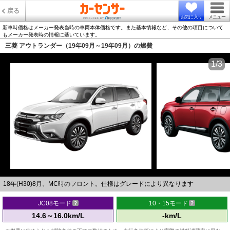
戻る
お気に入り
メニュー
新車時価格はメーカー発表当時の車両本体価格です。また基本情報など、その他の項目について
もメーカー発表時の情報に基いています。
三菱 アウトランダー（19年09月～19年09月）の燃費
1/3
18年(H30)8月、MC時のフロント。仕様はグレードにより異なります
JC08モード
10・15モード
14.6～16.0km/L
-km/L