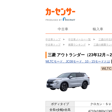
中古車
輸入車
中古車トップ
>
中古車メーカー一覧
>
三菱の中古
中古車トップ
>
燃費ランキング
>
三菱の燃費ラン
三菱 アウトランダー（23年12月～
WLTCモード、JC08モード、10・15モードとは
WLTC
ボディタイプ
クロカン・ＳＵ
全長x全幅x全高
4710x1860x174