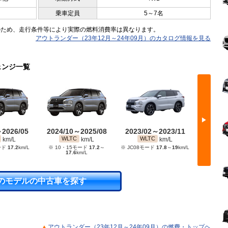
乗車定員
5～7名
のため、走行条件等により実際の燃料消費率は異なります。
アウトランダー（23年12月～24年09月）のカタログ情報を見る
ェンジ一覧
▶
～2026/05
2024/10～2025/08
2023/02～2023/11
2022/
WLTC
WLTC
WL
km/L
km/L
km/L
ード
17.2
km/L
※ 10・15モード
17.2
～
※ JC08モード
17.8
～
19
km/L
※ JC08
17.6
km/L
のモデルの中古車を探す
アウトランダー（23年12月～24年09月）の燃費・トップヘ