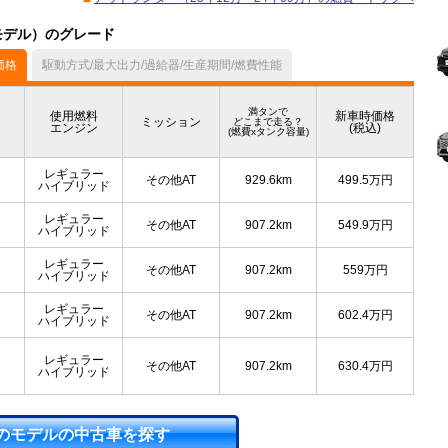
月モデル）のグレード
価格
駆動方式/最大出力/過給器/生産期間/燃費性能
満タンで
使用燃料
新車時価格
ミッション
どこまで走る？
エンジン
(税込)
(燃費xタンク容量)
レギュラー
その他AT
929.6km
499.5
万円
ハイブリッド
レギュラー
その他AT
907.2km
549.9
万円
ハイブリッド
レギュラー
その他AT
907.2km
559
万円
ハイブリッド
レギュラー
その他AT
907.2km
602.4
万円
ハイブリッド
レギュラー
その他AT
907.2km
630.4
万円
ハイブリッド
のモデルの中古車を探す