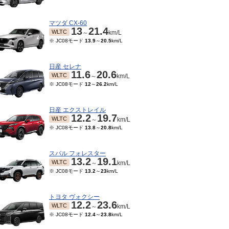
マツダ CX-60
13
21.4
WLTC
～
km/L
※ JC08モード
13.9
～
20.5
km/L
日産 セレナ
11.6
20.6
WLTC
～
km/L
※ JC08モード
12
～
26.2
km/L
日産 エクストレイル
12.2
19.7
WLTC
～
km/L
※ JC08モード
13.8
～
20.8
km/L
10～2023/01
2021/12～2022/09
TC
WLTC
km/L
km/L
モード
17.8
～
19
km/L
※ 10・15モード
16.2
～
スバル フォレスター
16.6
km/L
13.2
19.1
WLTC
～
km/L
※ JC08モード
13.2
～
23
km/L
トヨタ ヴォクシー
12.2
23.6
WLTC
～
km/L
※ JC08モード
12.4
～
23.8
km/L