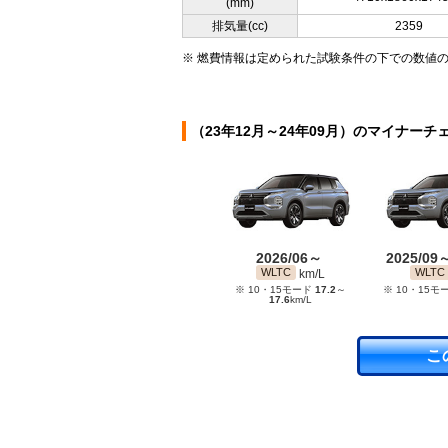
(mm)
排気量(cc)
2359
※ 燃費情報は定められた試験条件の下での数値
（23年12月～24年09月）のマイナーチ
2026/06～
2025/09
WLTC
WLTC
km/L
※ 10・15モード
17.2
～
※ 10・15モ
17.6
km/L
こ