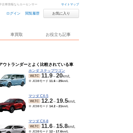
車・中古車情報ならカーセンサー
サイトマップ
ログイン
閲覧履歴
お気に入り
車買取
お役立ち記事
アウトランダーとよく比較されている車
ホンダ ステップワゴン
11.9
20
WLTC
～
km/L
※ JC08モード
11.6
～
25
km/L
マツダ CX-5
12.2
19.5
WLTC
～
km/L
※ JC08モード
14.2
～
21
km/L
マツダ CX-8
11.6
15.8
WLTC
～
km/L
※ JC08モード
12
～
17.6
km/L