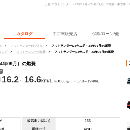
三菱 アウトランダー（23年12月～24年09月）の燃費 | 中古
カタログ
中古車販売店
保険/ローン/他
車
>
アウトランダーの中古車
>
アウトランダー(23年12月～24年09月)の燃費
キング
>
アウトランダーの燃費
>
アウトランダー(23年12月～24年09月)の燃費
24年09月）の燃費
？
16.2
16.6
～
km/L
※JC08モード 17.8～19km/L
Ｖ
最高出力(馬力)
133
5/他
駆動方式
4WD