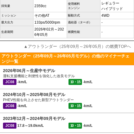
レギュラー
使用燃料
2359cc
排気量
エンジン
ハイブリッド
その他AT
4WD
ミッション
駆動方式
133ps/5000rpm
-
最大出力
過給器（ターボ）
2026年02月～202
-
生産期間
燃費性能
6年05月
▲アウトランダー（25年09月～26年05月）の燃費TOPへ
アウトランダー（25年09月～26年05月モデル）の他のマイナーチェ
ンジ一覧
2026年06月～生産中モデル
運転支援機能と利便性を強化した改良モデル
JC08
-km/L
10・15
-km/L
2024年10月～2025年08月モデル
PHEV性能を向上させた新型アウトランダー
JC08
-km/L
10・15
-km/L
2023年12月～2024年09月モデル
JC08
17.8～19.0km/L
10・15
-km/L