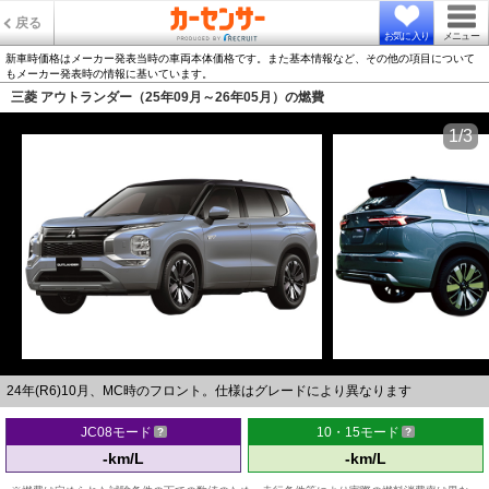
戻る
お気に入り
メニュー
新車時価格はメーカー発表当時の車両本体価格です。また基本情報など、その他の項目について
もメーカー発表時の情報に基いています。
三菱 アウトランダー（25年09月～26年05月）の燃費
1/3
24年(R6)10月、MC時のフロント。仕様はグレードにより異なります
JC08モード
10・15モード
-km/L
-km/L