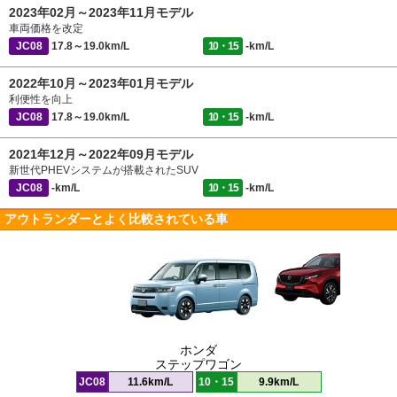
2023年02月～2023年11月モデル
車両価格を改定
JC08
17.8～19.0km/L
10・15
-km/L
2022年10月～2023年01月モデル
利便性を向上
JC08
17.8～19.0km/L
10・15
-km/L
2021年12月～2022年09月モデル
新世代PHEVシステムが搭載されたSUV
JC08
-km/L
10・15
-km/L
アウトランダーとよく比較されている車
ホンダ
ステップワゴン
JC08
11.6km/L
10・15
9.9km/L