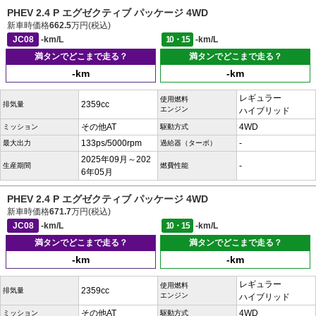
PHEV 2.4 P エグゼクティブ パッケージ 4WD
新車時価格
662.5
万円(税込)
JC08
-km/L
10・15
-km/L
満タンでどこまで走る？
満タンでどこまで走る？
-km
-km
レギュラー
使用燃料
2359cc
排気量
エンジン
ハイブリッド
その他AT
4WD
ミッション
駆動方式
133ps/5000rpm
-
最大出力
過給器（ターボ）
2025年09月～202
-
生産期間
燃費性能
6年05月
PHEV 2.4 P エグゼクティブ パッケージ 4WD
新車時価格
671.7
万円(税込)
JC08
-km/L
10・15
-km/L
満タンでどこまで走る？
満タンでどこまで走る？
-km
-km
レギュラー
使用燃料
2359cc
排気量
エンジン
ハイブリッド
その他AT
4WD
ミッション
駆動方式