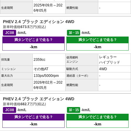
2025年09月～202
-
生産期間
燃費性能
6年05月
PHEV 2.4 ブラック エディション 4WD
新車時価格
673.5
万円(税込)
JC08
-km/L
10・15
-km/L
満タンでどこまで走る？
満タンでどこまで走る？
-km
-km
レギュラー
使用燃料
2359cc
排気量
エンジン
ハイブリッド
その他AT
4WD
ミッション
駆動方式
133ps/5000rpm
-
最大出力
過給器（ターボ）
2026年02月～202
-
生産期間
燃費性能
6年05月
PHEV 2.4 ブラック エディション 4WD
新車時価格
682.7
万円(税込)
JC08
-km/L
10・15
-km/L
満タンでどこまで走る？
満タンでどこまで走る？
-km
-km