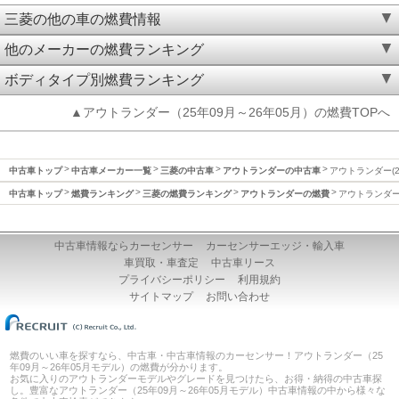
三菱の他の車の燃費情報
他のメーカーの燃費ランキング
ボディタイプ別燃費ランキング
▲アウトランダー（25年09月～26年05月）の燃費TOPへ
中古車トップ
中古車メーカー一覧
三菱の中古車
アウトランダーの中古車
アウトランダー(2
中古車トップ
燃費ランキング
三菱の燃費ランキング
アウトランダーの燃費
アウトランダー(
中古車情報ならカーセンサー
カーセンサーエッジ・輸入車
車買取・車査定
中古車リース
プライバシーポリシー
利用規約
サイトマップ
お問い合わせ
燃費のいい車を探すなら、中古車・中古車情報のカーセンサー！アウトランダー（25
年09月～26年05月モデル）の燃費が分かります。
お気に入りのアウトランダーモデルやグレードを見つけたら、お得・納得の中古車探
し。豊富なアウトランダー（25年09月～26年05月モデル）中古車情報の中から様々な