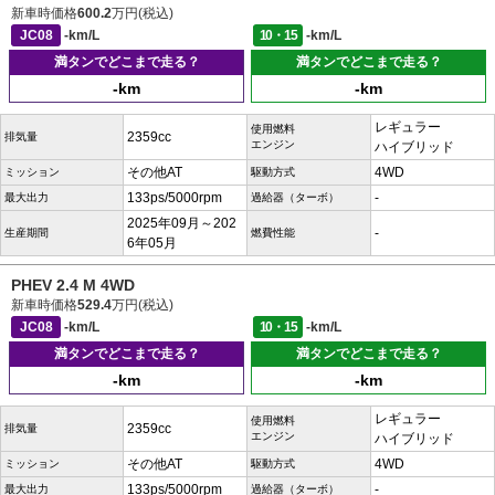
新車時価格
600.2
万円(税込)
JC08
-km/L
10・15
-km/L
満タンでどこまで走る？
満タンでどこまで走る？
-km
-km
レギュラー
使用燃料
2359cc
排気量
エンジン
ハイブリッド
その他AT
4WD
ミッション
駆動方式
133ps/5000rpm
-
最大出力
過給器（ターボ）
2025年09月～202
-
生産期間
燃費性能
6年05月
PHEV 2.4 M 4WD
新車時価格
529.4
万円(税込)
JC08
-km/L
10・15
-km/L
満タンでどこまで走る？
満タンでどこまで走る？
-km
-km
レギュラー
使用燃料
2359cc
排気量
エンジン
ハイブリッド
その他AT
4WD
ミッション
駆動方式
133ps/5000rpm
-
最大出力
過給器（ターボ）