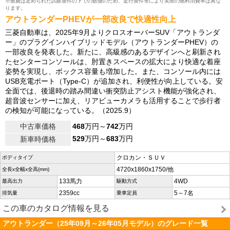
※燃費は定められた試験条件の下での数値のため、走行条件等により実際の燃料消費率は異な
ります。
アウトランダーPHEVが一部改良で快適性向上
三菱自動車は、2025年9月よりクロスオーバーSUV「アウトランダ
ー」のプラグインハイブリッドモデル（アウトランダーPHEV）の
一部改良を発表した。新たに、高級感のあるデザインへと刷新され
たセンターコンソールは、肘置きスペースの拡大により快適な着座
姿勢を実現し、ボックス容量も増加した。また、コンソール内には
USB充電ポート（Type-C）が追加され、利便性が向上している。安
全面では、後退時の踏み間違い衝突防止アシスト機能が強化され、
超音波センサーに加え、リアビューカメラも活用することで歩行者
の検知が可能になっている。（2025.9）
中古車価格
468
万円～
742
万円
529
万円～
683
万円
新車時価格
クロカン・ＳＵＶ
ボディタイプ
4720x1860x1750/他
全長x全幅x全高(mm)
133馬力
4WD
最高出力
駆動方式
2359cc
5～7名
排気量
乗車定員
この車のカタログ情報を見る
アウトランダー（25年09月～26年05月モデル）のグレード一覧