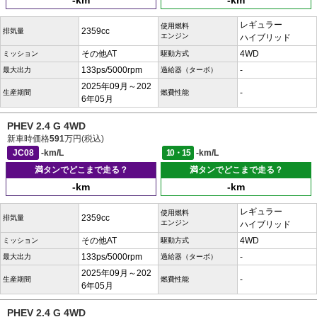
-km
-km
レギュラー
使用燃料
2359cc
排気量
エンジン
ハイブリッド
その他AT
4WD
ミッション
駆動方式
133ps/5000rpm
-
最大出力
過給器（ターボ）
2025年09月～202
-
生産期間
燃費性能
6年05月
PHEV 2.4 G 4WD
新車時価格
591
万円(税込)
JC08
-km/L
10・15
-km/L
満タンでどこまで走る？
満タンでどこまで走る？
-km
-km
レギュラー
使用燃料
2359cc
排気量
エンジン
ハイブリッド
その他AT
4WD
ミッション
駆動方式
133ps/5000rpm
-
最大出力
過給器（ターボ）
2025年09月～202
-
生産期間
燃費性能
6年05月
PHEV 2.4 G 4WD