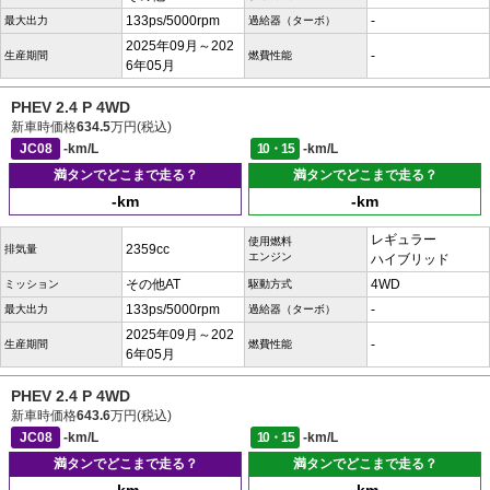
133ps/5000rpm
-
最大出力
過給器（ターボ）
2025年09月～202
-
生産期間
燃費性能
6年05月
PHEV 2.4 P 4WD
新車時価格
634.5
万円(税込)
JC08
-km/L
10・15
-km/L
満タンでどこまで走る？
満タンでどこまで走る？
-km
-km
レギュラー
使用燃料
2359cc
排気量
エンジン
ハイブリッド
その他AT
4WD
ミッション
駆動方式
133ps/5000rpm
-
最大出力
過給器（ターボ）
2025年09月～202
-
生産期間
燃費性能
6年05月
PHEV 2.4 P 4WD
新車時価格
643.6
万円(税込)
JC08
-km/L
10・15
-km/L
満タンでどこまで走る？
満タンでどこまで走る？