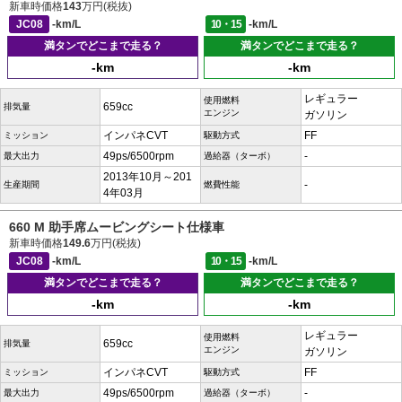
新車時価格
143
万円(税抜)
JC08
-km/L
10・15
-km/L
満タンでどこまで走る？
満タンでどこまで走る？
-km
-km
レギュラー
使用燃料
659cc
排気量
エンジン
ガソリン
インパネCVT
FF
ミッション
駆動方式
49ps/6500rpm
-
最大出力
過給器（ターボ）
2013年10月～201
-
生産期間
燃費性能
4年03月
660 M 助手席ムービングシート仕様車
新車時価格
149.6
万円(税抜)
JC08
-km/L
10・15
-km/L
満タンでどこまで走る？
満タンでどこまで走る？
-km
-km
レギュラー
使用燃料
659cc
排気量
エンジン
ガソリン
インパネCVT
FF
ミッション
駆動方式
49ps/6500rpm
-
最大出力
過給器（ターボ）