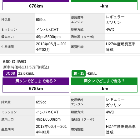
678km
-km
レギュラー
使用燃料
659cc
排気量
エンジン
ガソリン
インパネCVT
4WD
ミッション
駆動方式
49ps/6500rpm
-
最大出力
過給器（ターボ）
2013年06月～201
H27年度燃費基準
生産期間
燃費性能
4年03月
達成
660 G 4WD
新車時価格
133.5
万円(税込)
JC08
22.6km/L
10・15
-km/L
満タンでどこまで走る？
満タンでどこまで走る？
678km
-km
レギュラー
使用燃料
659cc
排気量
エンジン
ガソリン
インパネCVT
4WD
ミッション
駆動方式
49ps/6500rpm
-
最大出力
過給器（ターボ）
2013年06月～201
H27年度燃費基準
生産期間
燃費性能
4年03月
達成