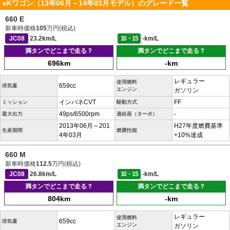
eKワゴン（13年06月～14年03月モデル）のグレード一覧
660 E
新車時価格
105
万円(税込)
JC08
23.2km/L
10・15
-km/L
満タンでどこまで走る？
満タンでどこまで走る？
696km
-km
レギュラー
使用燃料
659cc
排気量
エンジン
ガソリン
インパネCVT
FF
ミッション
駆動方式
49ps/6500rpm
-
最大出力
過給器（ターボ）
2013年06月～201
H27年度燃費基準
生産期間
燃費性能
4年03月
+10%達成
660 M
新車時価格
112.5
万円(税込)
JC08
26.8km/L
10・15
-km/L
満タンでどこまで走る？
満タンでどこまで走る？
804km
-km
レギュラー
使用燃料
659cc
排気量
エンジン
ガソリン