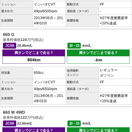
インパネCVT
FF
ミッション
駆動方式
49ps/6500rpm
-
最大出力
過給器（ターボ）
2013年06月～201
H27年度燃費基準
生産期間
燃費性能
4年03月
+20%達成
660 G
新車時価格
124
万円(税込)
JC08
26.8km/L
10・15
-km/L
満タンでどこまで走る？
満タンでどこまで走る？
804km
-km
レギュラー
使用燃料
659cc
排気量
エンジン
ガソリン
インパネCVT
FF
ミッション
駆動方式
49ps/6500rpm
-
最大出力
過給器（ターボ）
2013年06月～201
H27年度燃費基準
生産期間
燃費性能
4年03月
+20%達成
660 M 4WD
新車時価格
122
万円(税込)
JC08
22.6km/L
10・15
-km/L
満タンでどこまで走る？
満タンでどこまで走る？