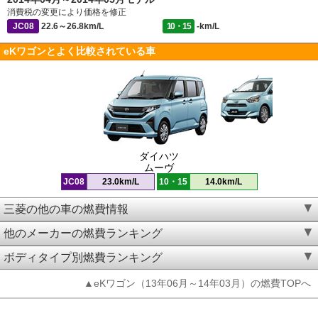
消費税の変更により価格を修正
JC08
22.6～26.8km/L
10・15
-km/L
eKワゴンとよく比較されている車
ダイハツ
ムーヴ
JC08
23.0km/L
10・15
14.0km/L
三菱の他の車の燃費情報
他のメーカーの燃費ランキング
ボディタイプ別燃費ランキング
▲eKワゴン（13年06月～14年03月）の燃費TOPへ