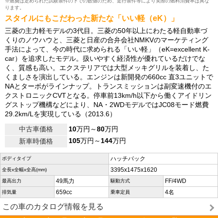
※燃費は定められた試験条件の下での数値のため、走行条件等により実際の燃料消費率は異な
ります。
スタイルにもこだわった新たな「いい軽（eK）」
三菱の主力軽モデルの3代目。三菱の50年以上にわたる軽自動車づ
くりのノウハウと、三菱と日産の合弁会社NMKVのマーケティング
手法によって、今の時代に求められる「いい軽」（eK=excellent K-
car）を追求したモデル。扱いやすく経済性が優れているだけでな
く、質感も高い。エクステリアでは大型メッキグリルを装着し、た
くましさを演出している。エンジンは新開発の660cc 直3ユニットで
NAとターボがラインナップ。トランスミッションは副変速機付のエ
クストロニックCVTとなる。停車前13km/h以下から働くアイドリン
グストップ機構などにより、NA・2WDモデルではJC08モード燃費
29.2km/Lを実現している（2013.6）
中古車価格
10
万円～
80
万円
105
万円～
144
万円
新車時価格
ハッチバック
ボディタイプ
3395x1475x1620
全長x全幅x全高(mm)
49馬力
FF/4WD
最高出力
駆動方式
659cc
4名
排気量
乗車定員
この車のカタログ情報を見る