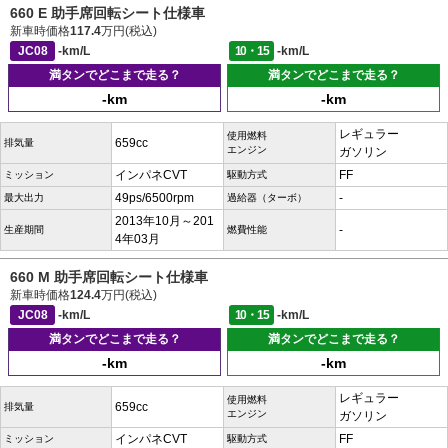
660 E 助手席回転シート仕様車
新車時価格
117.4
万円(税込)
JC08
-km/L
10・15
-km/L
満タンでどこまで走る？
満タンでどこまで走る？
-km
-km
レギュラー
使用燃料
659cc
排気量
エンジン
ガソリン
インパネCVT
FF
ミッション
駆動方式
49ps/6500rpm
-
最大出力
過給器（ターボ）
2013年10月～201
-
生産期間
燃費性能
4年03月
660 M 助手席回転シート仕様車
新車時価格
124.4
万円(税込)
JC08
-km/L
10・15
-km/L
満タンでどこまで走る？
満タンでどこまで走る？
-km
-km
レギュラー
使用燃料
659cc
排気量
エンジン
ガソリン
インパネCVT
FF
ミッション
駆動方式