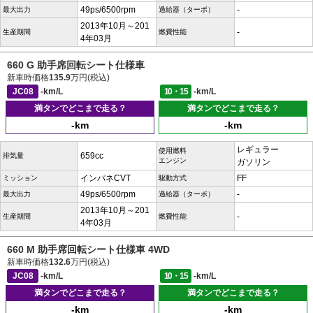
49ps/6500rpm
-
最大出力
過給器（ターボ）
2013年10月～201
-
生産期間
燃費性能
4年03月
660 G 助手席回転シート仕様車
新車時価格
135.9
万円(税込)
JC08
-km/L
10・15
-km/L
満タンでどこまで走る？
満タンでどこまで走る？
-km
-km
レギュラー
使用燃料
659cc
排気量
エンジン
ガソリン
インパネCVT
FF
ミッション
駆動方式
49ps/6500rpm
-
最大出力
過給器（ターボ）
2013年10月～201
-
生産期間
燃費性能
4年03月
660 M 助手席回転シート仕様車 4WD
新車時価格
132.6
万円(税込)
JC08
-km/L
10・15
-km/L
満タンでどこまで走る？
満タンでどこまで走る？
-km
-km