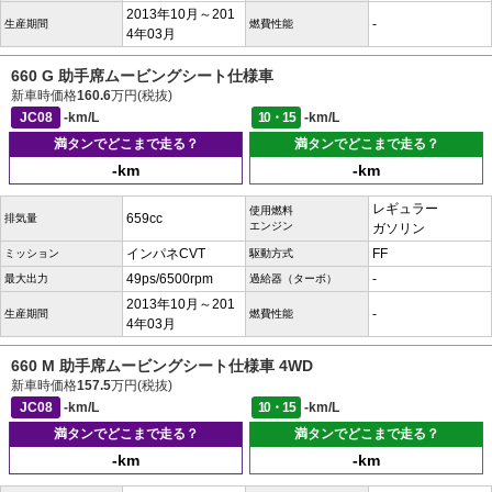
2013年10月～201
-
生産期間
燃費性能
4年03月
660 G 助手席ムービングシート仕様車
新車時価格
160.6
万円(税抜)
JC08
-km/L
10・15
-km/L
満タンでどこまで走る？
満タンでどこまで走る？
-km
-km
レギュラー
使用燃料
659cc
排気量
エンジン
ガソリン
インパネCVT
FF
ミッション
駆動方式
49ps/6500rpm
-
最大出力
過給器（ターボ）
2013年10月～201
-
生産期間
燃費性能
4年03月
660 M 助手席ムービングシート仕様車 4WD
新車時価格
157.5
万円(税抜)
JC08
-km/L
10・15
-km/L
満タンでどこまで走る？
満タンでどこまで走る？
-km
-km