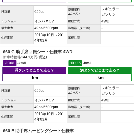
レギュラー
使用燃料
659cc
排気量
エンジン
ガソリン
インパネCVT
4WD
ミッション
駆動方式
49ps/6500rpm
-
最大出力
過給器（ターボ）
2013年10月～201
-
生産期間
燃費性能
4年03月
660 G 助手席回転シート仕様車 4WD
新車時価格
144.1
万円(税込)
JC08
-km/L
10・15
-km/L
満タンでどこまで走る？
満タンでどこまで走る？
-km
-km
レギュラー
使用燃料
659cc
排気量
エンジン
ガソリン
インパネCVT
4WD
ミッション
駆動方式
49ps/6500rpm
-
最大出力
過給器（ターボ）
2013年10月～201
-
生産期間
燃費性能
4年03月
660 E 助手席ムービングシート仕様車