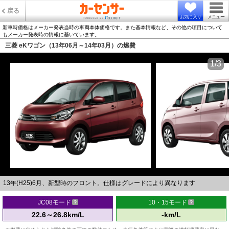
戻る
お気に入り
メニュー
新車時価格はメーカー発表当時の車両本体価格です。また基本情報など、その他の項目について
もメーカー発表時の情報に基いています。
三菱 eKワゴン（13年06月～14年03月）の燃費
1/3
13年(H25)6月、新型時のフロント。仕様はグレードにより異なります
JC08モード
10・15モード
22.6～26.8km/L
-km/L