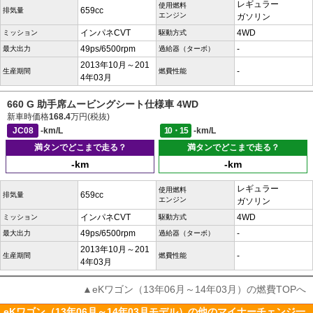
レギュラー
使用燃料
659cc
排気量
エンジン
ガソリン
インパネCVT
4WD
ミッション
駆動方式
49ps/6500rpm
-
最大出力
過給器（ターボ）
2013年10月～201
-
生産期間
燃費性能
4年03月
660 G 助手席ムービングシート仕様車 4WD
新車時価格
168.4
万円(税抜)
JC08
-km/L
10・15
-km/L
満タンでどこまで走る？
満タンでどこまで走る？
-km
-km
レギュラー
使用燃料
659cc
排気量
エンジン
ガソリン
インパネCVT
4WD
ミッション
駆動方式
49ps/6500rpm
-
最大出力
過給器（ターボ）
2013年10月～201
-
生産期間
燃費性能
4年03月
▲eKワゴン（13年06月～14年03月）の燃費TOPへ
eKワゴン（13年06月～14年03月モデル）の他のマイナーチェンジ一