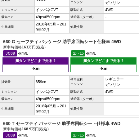
659cc
エンジン
ガソリン
インパネCVT
4WD
ミッション
駆動方式
49ps/6500rpm
-
最大出力
過給器（ターボ）
2018年05月～201
-
生産期間
燃費性能
9年02月
660 G セーフティ パッケージ 助手席回転シート仕様車 4WD
新車時価格
163
万円(税込)
JC08
-km/L
10・15
-km/L
満タンでどこまで走る？
満タンでどこまで走る？
-km
-km
レギュラー
使用燃料
659cc
排気量
エンジン
ガソリン
インパネCVT
4WD
ミッション
駆動方式
49ps/6500rpm
-
最大出力
過給器（ターボ）
2018年05月～201
-
生産期間
燃費性能
9年02月
660 T セーフティ パッケージ 助手席回転シート仕様車 4WD
新車時価格
168.9
万円(税込)
JC08
-km/L
10・15
-km/L