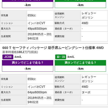
-km
-km
レギュラー
使用燃料
659cc
排気量
エンジン
ガソリン
インパネCVT
4WD
ミッション
駆動方式
49ps/6500rpm
-
最大出力
過給器（ターボ）
2018年05月～201
-
生産期間
燃費性能
9年02月
660 T セーフティ パッケージ 助手席ムービングシート仕様車 4WD
新車時価格
188.2
万円(税抜)
JC08
-km/L
10・15
-km/L
満タンでどこまで走る？
満タンでどこまで走る？
-km
-km
レギュラー
使用燃料
659cc
排気量
エンジン
ガソリン
インパネCVT
4WD
ミッション
駆動方式
64ps/6000rpm
ターボ
最大出力
過給器（ターボ）
2018年05月～201
-
生産期間
燃費性能
9年02月