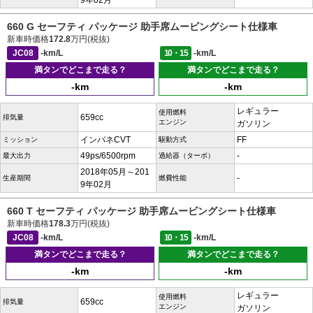
9年02月
660 G セーフティ パッケージ 助手席ムービングシート仕様車
新車時価格
172.8
万円(税抜)
JC08
-km/L
10・15
-km/L
満タンでどこまで走る？
満タンでどこまで走る？
-km
-km
レギュラー
使用燃料
659cc
排気量
エンジン
ガソリン
インパネCVT
FF
ミッション
駆動方式
49ps/6500rpm
-
最大出力
過給器（ターボ）
2018年05月～201
-
生産期間
燃費性能
9年02月
660 T セーフティ パッケージ 助手席ムービングシート仕様車
新車時価格
178.3
万円(税抜)
JC08
-km/L
10・15
-km/L
満タンでどこまで走る？
満タンでどこまで走る？
-km
-km
レギュラー
使用燃料
659cc
排気量
エンジン
ガソリン