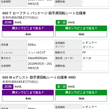
-
生産期間
燃費性能
9年02月
660 T セーフティ パッケージ 助手席回転シート仕様車
新車時価格
158.2
万円(税込)
JC08
-km/L
10・15
-km/L
満タンでどこまで走る？
満タンでどこまで走る？
-km
-km
レギュラー
使用燃料
659cc
排気量
エンジン
ガソリン
インパネCVT
FF
ミッション
駆動方式
64ps/6000rpm
ターボ
最大出力
過給器（ターボ）
2018年05月～201
-
生産期間
燃費性能
9年02月
660 M eアシスト 助手席回転シート仕様車 4WD
新車時価格
143.6
万円(税込)
JC08
-km/L
10・15
-km/L
満タンでどこまで走る？
満タンでどこまで走る？
-km
-km
レギュラー
使用燃料
排気量