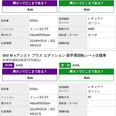
満タンでどこまで走る？
満タンでどこまで走る？
-km
-km
レギュラー
使用燃料
659cc
排気量
エンジン
ガソリン
インパネCVT
4WD
ミッション
駆動方式
64ps/6000rpm
ターボ
最大出力
過給器（ターボ）
2018年05月～201
-
生産期間
燃費性能
9年02月
660 M eアシスト プラス エディション 助手席回転シート仕様車
新車時価格
132.9
万円(税込)
JC08
-km/L
10・15
-km/L
満タンでどこまで走る？
満タンでどこまで走る？
-km
-km
レギュラー
使用燃料
659cc
排気量
エンジン
ガソリン
インパネCVT
FF
ミッション
駆動方式
49ps/6500rpm
-
最大出力
過給器（ターボ）
2018年05月～201
-
生産期間
燃費性能
9年02月