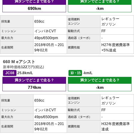
満タンでどこまで走る？
満タンでどこまで走る？
690km
-km
レギュラー
使用燃料
659cc
排気量
エンジン
ガソリン
インパネCVT
FF
ミッション
駆動方式
49ps/6500rpm
-
最大出力
過給器（ターボ）
2018年05月～201
H27年度燃費基準
生産期間
燃費性能
9年02月
+5%達成
660 M eアシスト
新車時価格
122
万円(税込)
JC08
25.8km/L
10・15
-km/L
満タンでどこまで走る？
満タンでどこまで走る？
774km
-km
レギュラー
使用燃料
659cc
排気量
エンジン
ガソリン
インパネCVT
FF
ミッション
駆動方式
49ps/6500rpm
-
最大出力
過給器（ターボ）
2018年05月～201
H32年度燃費基準
生産期間
燃費性能
9年02月
達成