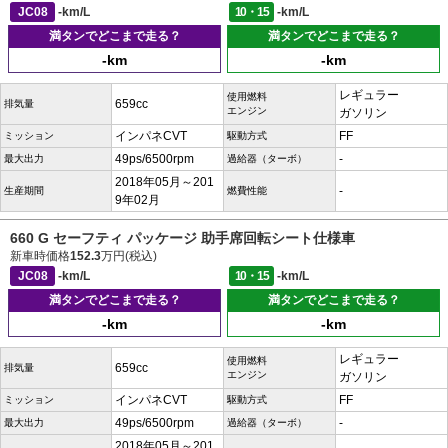
JC08
-km/L
10・15
-km/L
満タンでどこまで走る？
満タンでどこまで走る？
-km
-km
レギュラー
使用燃料
659cc
排気量
エンジン
ガソリン
インパネCVT
FF
ミッション
駆動方式
49ps/6500rpm
-
最大出力
過給器（ターボ）
2018年05月～201
-
生産期間
燃費性能
9年02月
660 G セーフティ パッケージ 助手席回転シート仕様車
新車時価格
152.3
万円(税込)
JC08
-km/L
10・15
-km/L
満タンでどこまで走る？
満タンでどこまで走る？
-km
-km
レギュラー
使用燃料
659cc
排気量
エンジン
ガソリン
インパネCVT
FF
ミッション
駆動方式
49ps/6500rpm
-
最大出力
過給器（ターボ）
2018年05月～201