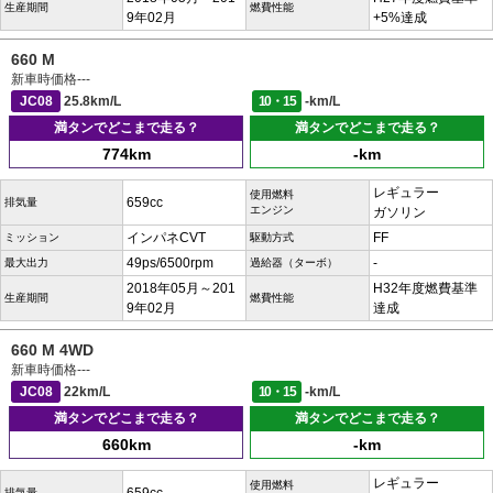
生産期間
燃費性能
9年02月
+5%達成
660 M
新車時価格
---
JC08
25.8km/L
10・15
-km/L
満タンでどこまで走る？
満タンでどこまで走る？
774km
-km
レギュラー
使用燃料
659cc
排気量
エンジン
ガソリン
インパネCVT
FF
ミッション
駆動方式
49ps/6500rpm
-
最大出力
過給器（ターボ）
2018年05月～201
H32年度燃費基準
生産期間
燃費性能
9年02月
達成
660 M 4WD
新車時価格
---
JC08
22km/L
10・15
-km/L
満タンでどこまで走る？
満タンでどこまで走る？
660km
-km
レギュラー
使用燃料
排気量