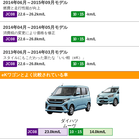
2014年06月～2015年09月モデル
燃費と走行性能が向上
JC08
22.6～26.2km/L
10・15
-km/L
2014年04月～2014年05月モデル
消費税の変更により価格を修正
JC08
22.6～26.8km/L
10・15
-km/L
2013年06月～2014年03月モデル
スタイルにもこだわった新たな「いい軽（eK）」
JC08
22.6～26.8km/L
10・15
-km/L
eKワゴンとよく比較されている車
ダイハツ
ムーヴ
JC08
23.0km/L
10・15
14.0km/L