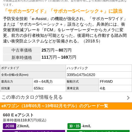
※燃費は定められた試験条件の下での数値のため、走行条件等により実際の燃料消費率は異な
ります。
「サポカーSワイド」「サポカーSベーシック＋」に該当
予防安全技術「e-Assist」の機能が強化され、「サポカーSワイド」
または「サポカーSベーシック＋」該当となった。具体的には、衝
突被害軽減ブレーキ「FCM」をレーザーレーダーからカメラに変
更。前方の歩行者検知が可能となった。後退時にも作動する踏み間
違い衝突防止システムなどが装備される。（2018.5）
中古車価格
25
万円～
80
万円
111
万円～
169
万円
新車時価格
ハッチバック
ボディタイプ
3395x1475x1620
全長x全幅x全高(mm)
49～64馬力
FF/4WD
最高出力
駆動方式
659cc
4名
排気量
乗車定員
この車のカタログ情報を見る
eKワゴン（18年05月～19年02月モデル）のグレード一覧
660 E eアシスト
新車時価格
110.9
万円(税込)
JC08
23km/L
10・15
-km/L