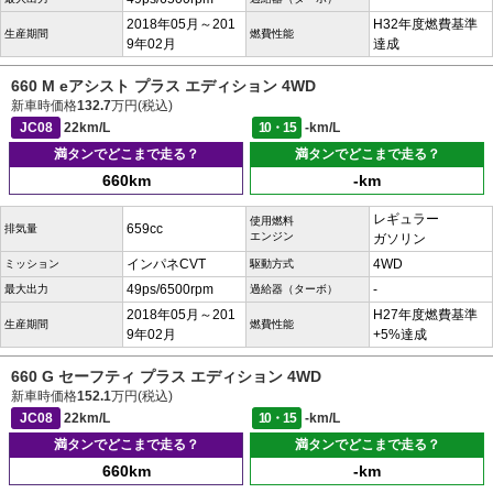
2018年05月～201
H32年度燃費基準
生産期間
燃費性能
9年02月
達成
660 M eアシスト プラス エディション 4WD
新車時価格
132.7
万円(税込)
JC08
22km/L
10・15
-km/L
満タンでどこまで走る？
満タンでどこまで走る？
660km
-km
レギュラー
使用燃料
659cc
排気量
エンジン
ガソリン
インパネCVT
4WD
ミッション
駆動方式
49ps/6500rpm
-
最大出力
過給器（ターボ）
2018年05月～201
H27年度燃費基準
生産期間
燃費性能
9年02月
+5%達成
660 G セーフティ プラス エディション 4WD
新車時価格
152.1
万円(税込)
JC08
22km/L
10・15
-km/L
満タンでどこまで走る？
満タンでどこまで走る？
660km
-km