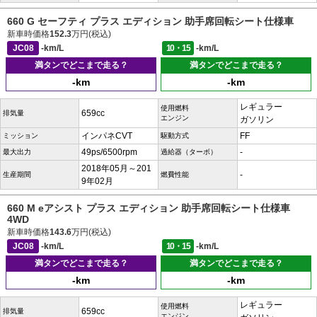
660 G セーフティ プラス エディション 助手席回転シート仕様車
新車時価格
152.3
万円(税込)
JC08
-km/L
10・15
-km/L
満タンでどこまで走る？
満タンでどこまで走る？
-km
-km
レギュラー
使用燃料
659cc
排気量
エンジン
ガソリン
インパネCVT
FF
ミッション
駆動方式
49ps/6500rpm
-
最大出力
過給器（ターボ）
2018年05月～201
-
生産期間
燃費性能
9年02月
660 M eアシスト プラス エディション 助手席回転シート仕様車
4WD
新車時価格
143.6
万円(税込)
JC08
-km/L
10・15
-km/L
満タンでどこまで走る？
満タンでどこまで走る？
-km
-km
レギュラー
使用燃料
659cc
排気量
エンジン