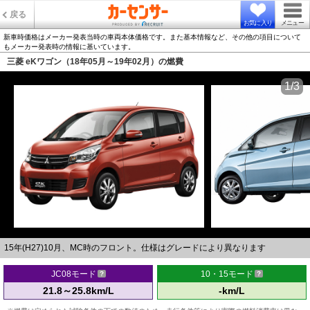
戻る
お気に入り
メニュー
新車時価格はメーカー発表当時の車両本体価格です。また基本情報など、その他の項目について
もメーカー発表時の情報に基いています。
三菱 eKワゴン（18年05月～19年02月）の燃費
1/3
15年(H27)10月、MC時のフロント。仕様はグレードにより異なります
JC08モード
10・15モード
21.8～25.8km/L
-km/L