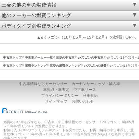
三菱の他の車の燃費情報
他のメーカーの燃費ランキング
ボディタイプ別燃費ランキング
▲eKワゴン（18年05月～19年02月）の燃費TOPへ
中古車トップ
中古車メーカー一覧
三菱の中古車
eKワゴンの中古車
eKワゴン(18年05月～
中古車トップ
燃費ランキング
三菱の燃費ランキング
eKワゴンの燃費
eKワゴン(18年05月
中古車情報ならカーセンサー
カーセンサーエッジ・輸入車
車買取・車査定
中古車リース
プライバシーポリシー
利用規約
サイトマップ
お問い合わせ
燃費のいい車を探すなら、中古車・中古車情報のカーセンサー！eKワゴン（18年05月
～19年02月モデル）の燃費が分かります。
お気に入りのeKワゴンモデルやグレードを見つけたら、お得・納得の中古車探し。豊
富なeKワゴン（18年05月～19年02月モデル）中古車情報の中から様々な条件で中古車
検索ができます。