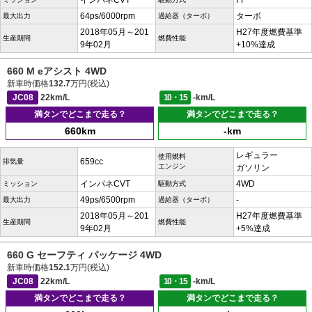
インパネCVT
FF
64ps/6000rpm
ターボ
最大出力
過給器（ターボ）
2018年05月～201
H27年度燃費基準
生産期間
燃費性能
9年02月
+10%達成
660 M eアシスト 4WD
新車時価格
132.7
万円(税込)
JC08
22km/L
10・15
-km/L
満タンでどこまで走る？
満タンでどこまで走る？
660km
-km
レギュラー
使用燃料
659cc
排気量
エンジン
ガソリン
インパネCVT
4WD
ミッション
駆動方式
49ps/6500rpm
-
最大出力
過給器（ターボ）
2018年05月～201
H27年度燃費基準
生産期間
燃費性能
9年02月
+5%達成
660 G セーフティ パッケージ 4WD
新車時価格
152.1
万円(税込)
JC08
22km/L
10・15
-km/L
満タンでどこまで走る？
満タンでどこまで走る？