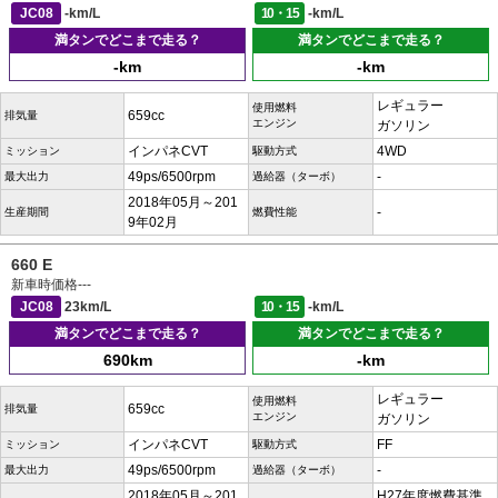
JC08
-km/L
10・15
-km/L
満タンでどこまで走る？
満タンでどこまで走る？
-km
-km
レギュラー
使用燃料
659cc
排気量
エンジン
ガソリン
インパネCVT
4WD
ミッション
駆動方式
49ps/6500rpm
-
最大出力
過給器（ターボ）
2018年05月～201
-
生産期間
燃費性能
9年02月
660 E
新車時価格
---
JC08
23km/L
10・15
-km/L
満タンでどこまで走る？
満タンでどこまで走る？
690km
-km
レギュラー
使用燃料
659cc
排気量
エンジン
ガソリン
インパネCVT
FF
ミッション
駆動方式
49ps/6500rpm
-
最大出力
過給器（ターボ）
2018年05月～201
H27年度燃費基準