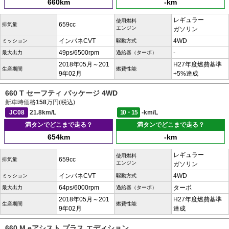
660km
-km
レギュラー
使用燃料
659cc
排気量
エンジン
ガソリン
インパネCVT
4WD
ミッション
駆動方式
49ps/6500rpm
-
最大出力
過給器（ターボ）
2018年05月～201
H27年度燃費基準
生産期間
燃費性能
9年02月
+5%達成
660 T セーフティ パッケージ 4WD
新車時価格
158
万円(税込)
JC08
21.8km/L
10・15
-km/L
満タンでどこまで走る？
満タンでどこまで走る？
654km
-km
レギュラー
使用燃料
659cc
排気量
エンジン
ガソリン
インパネCVT
4WD
ミッション
駆動方式
64ps/6000rpm
ターボ
最大出力
過給器（ターボ）
2018年05月～201
H27年度燃費基準
生産期間
燃費性能
9年02月
達成
660 M eアシスト プラス エディション