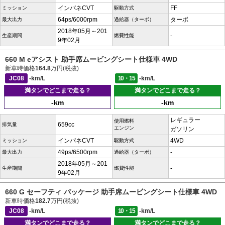
インパネCVT
FF
ミッション
駆動方式
64ps/6000rpm
ターボ
最大出力
過給器（ターボ）
2018年05月～201
-
生産期間
燃費性能
9年02月
660 M eアシスト 助手席ムービングシート仕様車 4WD
新車時価格
164.8
万円(税抜)
JC08
-km/L
10・15
-km/L
満タンでどこまで走る？
満タンでどこまで走る？
-km
-km
レギュラー
使用燃料
659cc
排気量
エンジン
ガソリン
インパネCVT
4WD
ミッション
駆動方式
49ps/6500rpm
-
最大出力
過給器（ターボ）
2018年05月～201
-
生産期間
燃費性能
9年02月
660 G セーフティ パッケージ 助手席ムービングシート仕様車 4WD
新車時価格
182.7
万円(税抜)
JC08
-km/L
10・15
-km/L
満タンでどこまで走る？
満タンでどこまで走る？