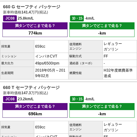
660 G セーフティ パッケージ
新車時価格
141.4
万円(税込)
JC08
25.8km/L
10・15
-km/L
満タンでどこまで走る？
満タンでどこまで走る？
774km
-km
レギュラー
使用燃料
659cc
排気量
エンジン
ガソリン
インパネCVT
FF
ミッション
駆動方式
49ps/6500rpm
-
最大出力
過給器（ターボ）
2018年05月～201
H32年度燃費基準
生産期間
燃費性能
9年02月
達成
660 T セーフティ パッケージ
新車時価格
147.3
万円(税込)
JC08
23.2km/L
10・15
-km/L
満タンでどこまで走る？
満タンでどこまで走る？
696km
-km
レギュラー
使用燃料
659cc
排気量
エンジン
ガソリン
ミッション
駆動方式