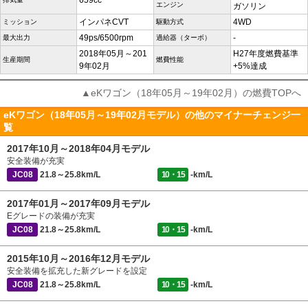
659cc
エンジン
ガソリン
インパネCVT
4WD
ミッション
駆動方式
49ps/6500rpm
-
最大出力
過給器（ターボ）
2018年05月～201
H27年度燃費基準
生産期間
燃費性能
9年02月
+5%達成
▲eKワゴン（18年05月～19年02月）の燃費TOPへ
eKワゴン（18年05月～19年02月モデル）の他のマイナーチェンジ一
覧
2017年10月～2018年04月モデル
安全装備が充実
JC08
21.8～25.8km/L
10・15
-km/L
2017年01月～2017年09月モデル
Eグレードの装備が充実
JC08
21.8～25.8km/L
10・15
-km/L
2015年10月～2016年12月モデル
安全装備を拡充した新グレードを設定
JC08
21.8～25.8km/L
10・15
-km/L