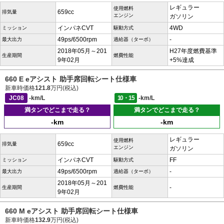
レギュラー
使用燃料
659cc
排気量
エンジン
ガソリン
インパネCVT
4WD
ミッション
駆動方式
49ps/6500rpm
-
最大出力
過給器（ターボ）
2018年05月～201
H27年度燃費基準
生産期間
燃費性能
9年02月
+5%達成
660 E eアシスト 助手席回転シート仕様車
新車時価格
121.8
万円(税込)
JC08
-km/L
10・15
-km/L
満タンでどこまで走る？
満タンでどこまで走る？
-km
-km
レギュラー
使用燃料
659cc
排気量
エンジン
ガソリン
インパネCVT
FF
ミッション
駆動方式
49ps/6500rpm
-
最大出力
過給器（ターボ）
2018年05月～201
-
生産期間
燃費性能
9年02月
660 M eアシスト 助手席回転シート仕様車
新車時価格
132.9
万円(税込)