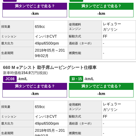
満タンでどこまで走る？
満タンでどこまで走る？
-km
-km
レギュラー
使用燃料
659cc
排気量
エンジン
ガソリン
インパネCVT
FF
ミッション
駆動方式
49ps/6500rpm
-
最大出力
過給器（ターボ）
2018年05月～201
-
生産期間
燃費性能
9年02月
660 M eアシスト 助手席ムービングシート仕様車
新車時価格
154.9
万円(税抜)
JC08
-km/L
10・15
-km/L
満タンでどこまで走る？
満タンでどこまで走る？
-km
-km
レギュラー
使用燃料
659cc
排気量
エンジン
ガソリン
インパネCVT
FF
ミッション
駆動方式
49ps/6500rpm
-
最大出力
過給器（ターボ）
2018年05月～201
-
生産期間
燃費性能