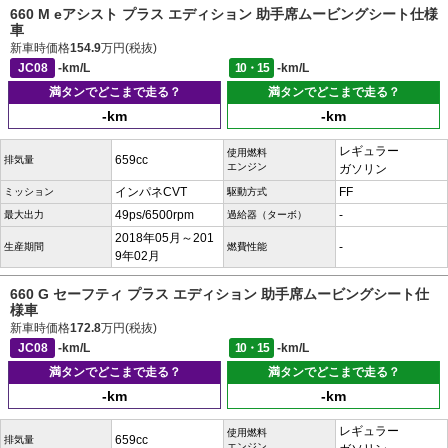
660 M eアシスト プラス エディション 助手席ムービングシート仕様
車
新車時価格
154.9
万円(税抜)
JC08
-km/L
10・15
-km/L
満タンでどこまで走る？
満タンでどこまで走る？
-km
-km
レギュラー
使用燃料
659cc
排気量
エンジン
ガソリン
インパネCVT
FF
ミッション
駆動方式
49ps/6500rpm
-
最大出力
過給器（ターボ）
2018年05月～201
-
生産期間
燃費性能
9年02月
660 G セーフティ プラス エディション 助手席ムービングシート仕
様車
新車時価格
172.8
万円(税抜)
JC08
-km/L
10・15
-km/L
満タンでどこまで走る？
満タンでどこまで走る？
-km
-km
レギュラー
使用燃料
659cc
排気量
エンジン