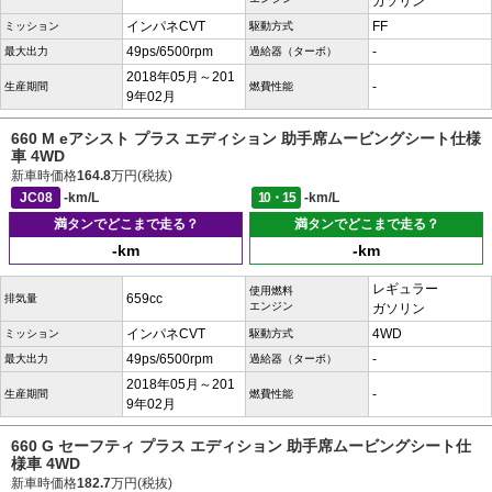
ガソリン
インパネCVT
FF
ミッション
駆動方式
49ps/6500rpm
-
最大出力
過給器（ターボ）
2018年05月～201
-
生産期間
燃費性能
9年02月
660 M eアシスト プラス エディション 助手席ムービングシート仕様
車 4WD
新車時価格
164.8
万円(税抜)
JC08
-km/L
10・15
-km/L
満タンでどこまで走る？
満タンでどこまで走る？
-km
-km
レギュラー
使用燃料
659cc
排気量
エンジン
ガソリン
インパネCVT
4WD
ミッション
駆動方式
49ps/6500rpm
-
最大出力
過給器（ターボ）
2018年05月～201
-
生産期間
燃費性能
9年02月
660 G セーフティ プラス エディション 助手席ムービングシート仕
様車 4WD
新車時価格
182.7
万円(税抜)