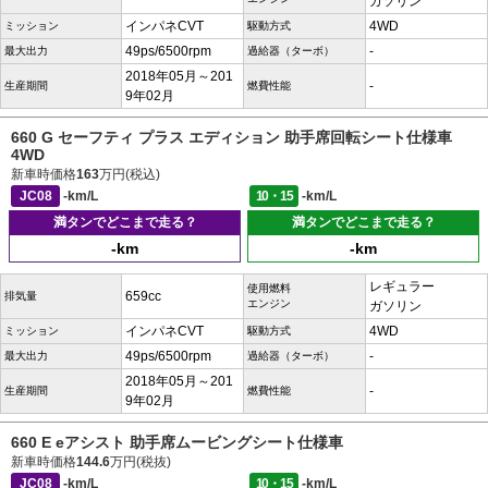
ガソリン
インパネCVT
4WD
ミッション
駆動方式
49ps/6500rpm
-
最大出力
過給器（ターボ）
2018年05月～201
-
生産期間
燃費性能
9年02月
660 G セーフティ プラス エディション 助手席回転シート仕様車
4WD
新車時価格
163
万円(税込)
JC08
-km/L
10・15
-km/L
満タンでどこまで走る？
満タンでどこまで走る？
-km
-km
レギュラー
使用燃料
659cc
排気量
エンジン
ガソリン
インパネCVT
4WD
ミッション
駆動方式
49ps/6500rpm
-
最大出力
過給器（ターボ）
2018年05月～201
-
生産期間
燃費性能
9年02月
660 E eアシスト 助手席ムービングシート仕様車
新車時価格
144.6
万円(税抜)
JC08
-km/L
10・15
-km/L