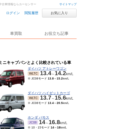
車・中古車情報ならカーセンサー
サイトマップ
ログイン
閲覧履歴
お気に入り
車買取
お役立ち記事
ミニキャブバンとよく比較されている車
ダイハツ アトレーワゴン
13.4
14.2
WLTC
～
km/L
※ JC08モード
13.8
～
15.2
km/L
ダイハツ ハイゼットカーゴ
13.7
15.6
WLTC
～
km/L
※ JC08モード
13.4
～
20.5
km/L
ホンダ バモス
14
16.8
JC08
～
km/L
※ 10・15モード
14
～
18
km/L