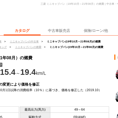
三菱 ミニキャブバン（19年10月～21年08月）の燃費 | 中古
カタログ
中古車販売店
保険/ローン/他
車
>
ミニキャブバンの中古車
>
ミニキャブバン(19年10月～21年08月)の燃費
キング
>
ミニキャブバンの燃費
>
ミニキャブバン(19年10月～21年08月)の燃費
21年08月）の燃費
？
15.4
19.4
～
km/L
の変更により価格を修正
年10月1日以降の消費税率（10％）に基づき、価格を修正した（2019.10）
最高出力(馬力)
49～64
95
駆動方式
FR/4WD