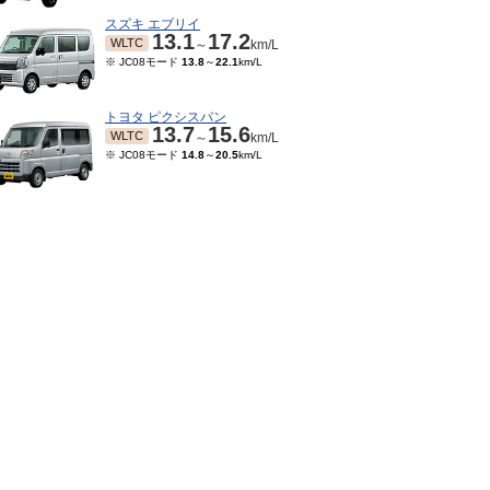
スズキ エブリイ
13.1
17.2
WLTC
～
km/L
※ JC08モード
13.8
～
22.1
km/L
トヨタ ピクシスバン
13.7
15.6
WLTC
～
km/L
※ JC08モード
14.8
～
20.5
km/L