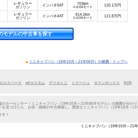
レギュラー
703km
インパネ5AT
120.1
万円
ガソリン
※JC08モード
レギュラー
614.2km
インパネ4AT
121.8
万円
ガソリン
※JC08モード
のモデルの中古車を探す
ミニキャブバン（19年10月～21年08月）の燃費・トップヘ
クロススペース
eKカスタム
デリカミニ
ミラージュ
タウンボックス
RVR
のカーセンサー！ミニキャブバン（19年10月～21年08月モデル）の燃費が分かり
を見つけたら、お得・納得の中古車探し。豊富なミニキャブバン（19年10月～21
ます！
ミニキャブバン（19年10月～21年