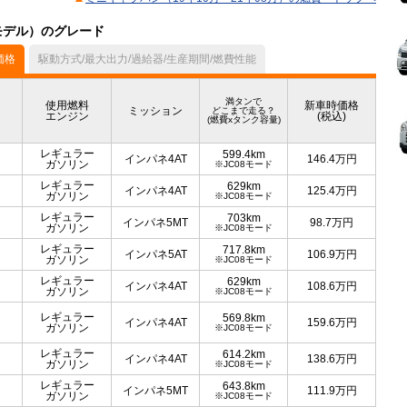
月モデル）のグレード
価格
駆動方式/最大出力/過給器/生産期間/燃費性能
満タンで
使用燃料
新車時価格
ミッション
どこまで走る？
エンジン
(税込)
(燃費xタンク容量)
レギュラー
599.4km
インパネ4AT
146.4
万円
ガソリン
※JC08モード
レギュラー
629km
インパネ4AT
125.4
万円
ガソリン
※JC08モード
レギュラー
703km
インパネ5MT
98.7
万円
ガソリン
※JC08モード
レギュラー
717.8km
インパネ5AT
106.9
万円
ガソリン
※JC08モード
レギュラー
629km
インパネ4AT
108.6
万円
ガソリン
※JC08モード
レギュラー
569.8km
インパネ4AT
159.6
万円
ガソリン
※JC08モード
レギュラー
614.2km
インパネ4AT
138.6
万円
ガソリン
※JC08モード
レギュラー
643.8km
インパネ5MT
111.9
万円
ガソリン
※JC08モード