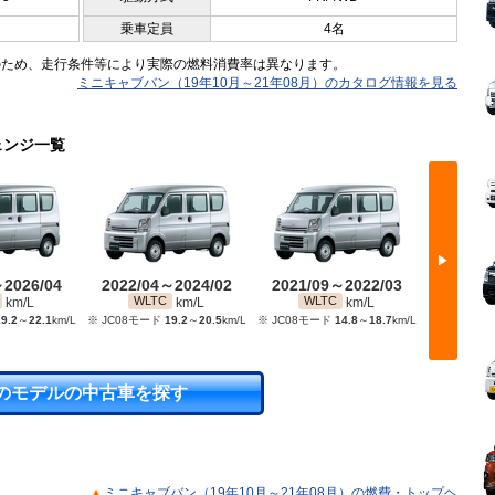
乗車定員
4名
のため、走行条件等により実際の燃料消費率は異なります。
ミニキャブバン（19年10月～21年08月）のカタログ情報を見る
ェンジ一覧
▶
～2026/04
2022/04～2024/02
2021/09～2022/03
2019/
1
WLTC
WLTC
JC08
km/L
km/L
km/L
9.2
～
22.1
km/L
※ JC08モード
19.2
～
20.5
km/L
※ JC08モード
14.8
～
18.7
km/L
のモデルの中古車を探す
ミニキャブバン（19年10月～21年08月）の燃費・トップヘ