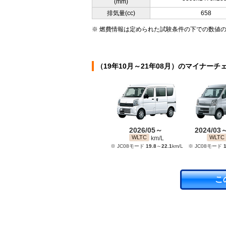
(mm)
排気量(cc)
658
※ 燃費情報は定められた試験条件の下での数値
（19年10月～21年08月）のマイナーチ
2026/05～
2024/03
WLTC
WLTC
km/L
※ JC08モード
19.8
～
22.1
km/L
※ JC08モード
1
こ