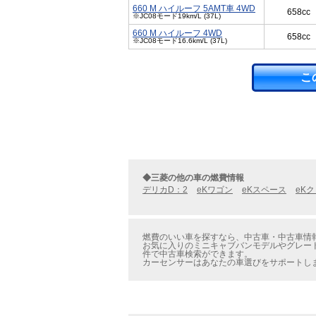
660 M ハイルーフ 5AMT車 4WD
658cc
※JC08モード19km/L (37L)
660 M ハイルーフ 4WD
658cc
※JC08モード16.6km/L (37L)
こ
◆三菱の他の車の燃費情報
デリカD：2
eKワゴン
eKスペース
eK
燃費のいい車を探すなら、中古車・中古車情報
お気に入りのミニキャブバンモデルやグレード
件で中古車検索ができます。
カーセンサーはあなたの車選びをサポートし