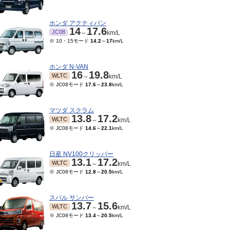
ホンダ アクティバン
14
17.6
JC08
～
km/L
※ 10・15モード
14.2
～
17
km/L
ホンダ N-VAN
16
19.8
WLTC
～
km/L
※ JC08モード
17.6
～
23.8
km/L
マツダ スクラム
13.8
17.2
WLTC
～
km/L
※ JC08モード
14.6
～
22.1
km/L
07～2019/09
2017/05～2019/06
2016/03～2017/04
201
5.4
19.4
15.4
20.2
-
JC08
JC08
～
km/L
～
km/L
km/L
日産 NV100クリッパー
13.1
17.2
WLTC
～
km/L
※ JC08モード
12.8
～
20.5
km/L
スバル サンバー
13.7
15.6
WLTC
～
km/L
※ JC08モード
13.4
～
20.5
km/L