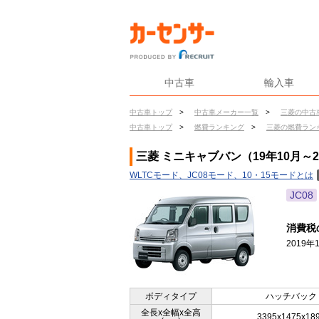
中古車
輸入車
中古車トップ
>
中古車メーカー一覧
>
三菱の中古
中古車トップ
>
燃費ランキング
>
三菱の燃費ラン
三菱 ミニキャブバン（19年10月～
WLTCモード、JC08モード、10・15モードとは
JC08
消費税
2019
ボディタイプ
ハッチバック
全長x全幅x全高
3395x1475x18