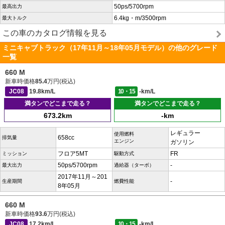
50ps/5700rpm
最高出力
6.4kg・m/3500rpm
最大トルク
この車のカタログ情報を見る
ミニキャブトラック（17年11月～18年05月モデル）の他のグレード
一覧
660 M
新車時価格
85.4
万円(税込)
JC08
19.8km/L
10・15
-km/L
満タンでどこまで走る？
満タンでどこまで走る？
673.2km
-km
レギュラー
使用燃料
658cc
排気量
エンジン
ガソリン
フロア5MT
FR
ミッション
駆動方式
50ps/5700rpm
-
最大出力
過給器（ターボ）
2017年11月～201
-
生産期間
燃費性能
8年05月
660 M
新車時価格
93.6
万円(税込)
JC08
17.2km/L
10・15
-km/L