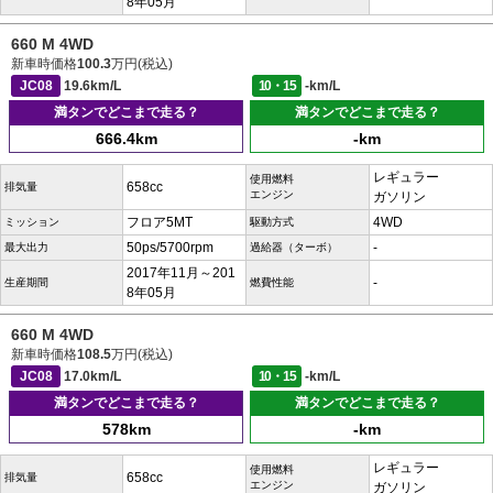
8年05月
660 M 4WD
新車時価格
100.3
万円(税込)
JC08
19.6km/L
10・15
-km/L
満タンでどこまで走る？
満タンでどこまで走る？
666.4km
-km
レギュラー
使用燃料
658cc
排気量
エンジン
ガソリン
フロア5MT
4WD
ミッション
駆動方式
50ps/5700rpm
-
最大出力
過給器（ターボ）
2017年11月～201
-
生産期間
燃費性能
8年05月
660 M 4WD
新車時価格
108.5
万円(税込)
JC08
17.0km/L
10・15
-km/L
満タンでどこまで走る？
満タンでどこまで走る？
578km
-km
レギュラー
使用燃料
658cc
排気量
エンジン
ガソリン