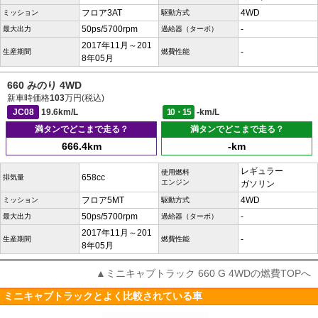
フロア3AT
4WD
ミッション
駆動方式
50ps/5700rpm
-
最大出力
過給器（ターボ）
2017年11月～201
-
生産期間
燃費性能
8年05月
660 みのり 4WD
新車時価格
103
万円(税込)
JC08
19.6km/L
10・15
-km/L
満タンでどこまで走る？
満タンでどこまで走る？
666.4km
-km
レギュラー
使用燃料
658cc
排気量
エンジン
ガソリン
フロア5MT
4WD
ミッション
駆動方式
50ps/5700rpm
-
最大出力
過給器（ターボ）
2017年11月～201
-
生産期間
燃費性能
8年05月
▲ミニキャブトラック 660 G 4WDの燃費TOPへ
ミニキャブトラックとよく比較されている車