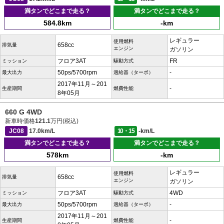
満タンでどこまで走る？
満タンでどこまで走る？
584.8km
-km
レギュラー
使用燃料
658cc
排気量
エンジン
ガソリン
フロア3AT
FR
ミッション
駆動方式
50ps/5700rpm
-
最大出力
過給器（ターボ）
2017年11月～201
-
生産期間
燃費性能
8年05月
660 G 4WD
新車時価格
121.1
万円(税込)
JC08
17.0km/L
10・15
-km/L
満タンでどこまで走る？
満タンでどこまで走る？
578km
-km
レギュラー
使用燃料
658cc
排気量
エンジン
ガソリン
フロア3AT
4WD
ミッション
駆動方式
50ps/5700rpm
-
最大出力
過給器（ターボ）
2017年11月～201
-
生産期間
燃費性能