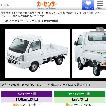
戻る
お気に入り
メニュー
新車時価格はメーカー発表当時の車両本体価格です。また基本情報など、その他の項目について
もメーカー発表時の情報に基いています。
三菱 ミニキャブトラック 660 G 4WDの燃費
1/3
14年(H26)2月、FMC時のフロント。仕様はグレードにより異なります
JC08モード
10・15モード
19.6km/L(34L)
-km/L(34L)
満タン
でどこまで走る？
満タン
でどこまで走る？