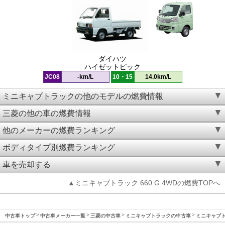
ダイハツ
ハイゼットピック
JC08
-km/L
10・15
14.0km/L
ミニキャブトラックの他のモデルの燃費情報
三菱の他の車の燃費情報
他のメーカーの燃費ランキング
ボディタイプ別燃費ランキング
車を売却する
▲ミニキャブトラック 660 G 4WDの燃費TOPへ
中古車トップ
中古車メーカー一覧
三菱の中古車
ミニキャブトラックの中古車
ミニキャブト