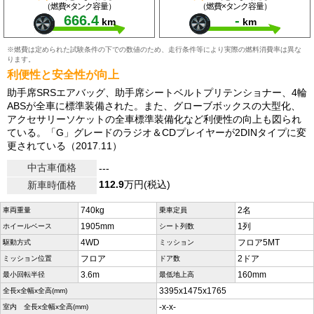
（燃費×タンク容量）
（燃費×タンク容量）
666.4
-
km
km
※燃費は定められた試験条件の下での数値のため、走行条件等により実際の燃料消費率は異な
ります。
利便性と安全性が向上
助手席SRSエアバッグ、助手席シートベルトプリテンショナー、4輪
ABSが全車に標準装備された。また、グローブボックスの大型化、
アクセサリーソケットの全車標準装備化など利便性の向上も図られ
ている。「G」グレードのラジオ＆CDプレイヤーが2DINタイプに変
更されている（2017.11）
中古車価格
---
112.9
万円(税込)
新車時価格
740kg
2名
車両重量
乗車定員
1905mm
1列
ホイールベース
シート列数
4WD
フロア5MT
駆動方式
ミッション
フロア
2ドア
ミッション位置
ドア数
3.6m
160mm
最小回転半径
最低地上高
3395x1475x1765
全長x全幅x全高(mm)
-x-x-
室内 全長x全幅x全高(mm)