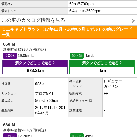
50ps/5700rpm
最高出力
6.4kg・m/3500rpm
最大トルク
この車のカタログ情報を見る
ミニキャブトラック（17年11月～18年05月モデル）の他のグレード
一覧
660 M
新車時価格
85.4
万円(税込)
JC08
19.8km/L
10・15
-km/L
満タンでどこまで走る？
満タンでどこまで走る？
673.2km
-km
レギュラー
使用燃料
658cc
排気量
エンジン
ガソリン
フロア5MT
FR
ミッション
駆動方式
50ps/5700rpm
-
最大出力
過給器（ターボ）
2017年11月～201
-
生産期間
燃費性能
8年05月
660 M
新車時価格
93.6
万円(税込)
JC08
17.2km/L
10・15
-km/L