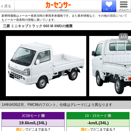
戻る
お気に入り
メニュー
新車時価格はメーカー発表当時の車両本体価格です。また基本情報など、その他の項目について
もメーカー発表時の情報に基いています。
三菱 ミニキャブトラック 660 M 4WDの燃費
1/3
14年(H26)2月、FMC時のフロント。仕様はグレードにより異なります
JC08モード
10・15モード
19.6km/L(34L)
-km/L(34L)
満タン
でどこまで走る？
満タン
でどこまで走る？