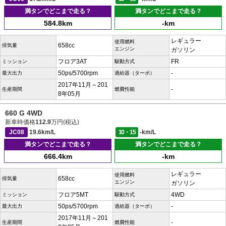
満タンでどこまで走る？
満タンでどこまで走る？
584.8km
-km
レギュラー
使用燃料
658cc
排気量
エンジン
ガソリン
フロア3AT
FR
ミッション
駆動方式
50ps/5700rpm
-
最大出力
過給器（ターボ）
2017年11月～201
-
生産期間
燃費性能
8年05月
660 G 4WD
新車時価格
112.9
万円(税込)
JC08
19.6km/L
10・15
-km/L
満タンでどこまで走る？
満タンでどこまで走る？
666.4km
-km
レギュラー
使用燃料
658cc
排気量
エンジン
ガソリン
フロア5MT
4WD
ミッション
駆動方式
50ps/5700rpm
-
最大出力
過給器（ターボ）
2017年11月～201
-
生産期間
燃費性能