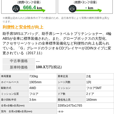
（燃費×タンク容量）
（燃費×タンク容量）
666.4
-
km
km
※燃費は定められた試験条件の下での数値のため、走行条件等により実際の燃料消費率は異な
ります。
利便性と安全性が向上
助手席SRSエアバッグ、助手席シートベルトプリテンショナー、4輪
ABSが全車に標準装備された。また、グローブボックスの大型化、
アクセサリーソケットの全車標準装備化など利便性の向上も図られ
ている。「G」グレードのラジオ＆CDプレイヤーが2DINタイプに変
更されている（2017.11）
中古車価格
---
100.3
万円(税込)
新車時価格
730kg
2名
車両重量
乗車定員
1905mm
1列
ホイールベース
シート列数
4WD
フロア5MT
駆動方式
ミッション
フロア
2ドア
ミッション位置
ドア数
3.6m
160mm
最小回転半径
最低地上高
3395x1475x1765
全長x全幅x全高(mm)
-x-x-
室内 全長x全幅x全高(mm)