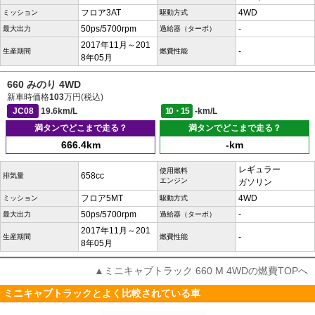
フロア3AT
4WD
ミッション
駆動方式
50ps/5700rpm
-
最大出力
過給器（ターボ）
2017年11月～201
-
生産期間
燃費性能
8年05月
660 みのり 4WD
新車時価格
103
万円(税込)
JC08
19.6km/L
10・15
-km/L
満タンでどこまで走る？
満タンでどこまで走る？
666.4km
-km
レギュラー
使用燃料
658cc
排気量
エンジン
ガソリン
フロア5MT
4WD
ミッション
駆動方式
50ps/5700rpm
-
最大出力
過給器（ターボ）
2017年11月～201
-
生産期間
燃費性能
8年05月
▲ミニキャブトラック 660 M 4WDの燃費TOPへ
ミニキャブトラックとよく比較されている車