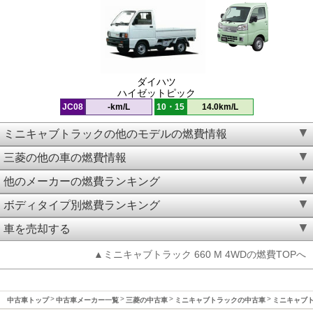
ダイハツ
ハイゼットピック
JC08
-km/L
10・15
14.0km/L
ミニキャブトラックの他のモデルの燃費情報
三菱の他の車の燃費情報
他のメーカーの燃費ランキング
ボディタイプ別燃費ランキング
車を売却する
▲ミニキャブトラック 660 M 4WDの燃費TOPへ
中古車トップ
中古車メーカー一覧
三菱の中古車
ミニキャブトラックの中古車
ミニキャブト