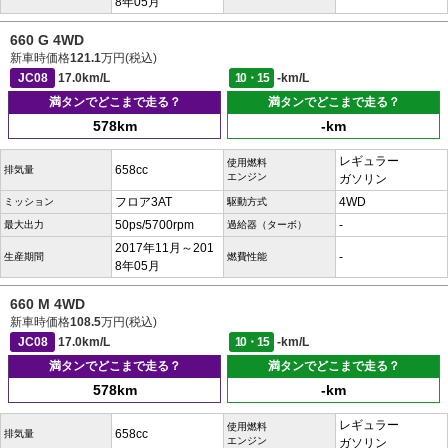
8年05月
660 G 4WD
新車時価格
121.1
万円(税込)
JC08
17.0km/L
10・15
-km/L
満タンでどこまで走る？
満タンでどこまで走る？
578km
-km
レギュラー
使用燃料
658cc
排気量
エンジン
ガソリン
フロア3AT
4WD
ミッション
駆動方式
50ps/5700rpm
-
最大出力
過給器（ターボ）
2017年11月～201
-
生産期間
燃費性能
8年05月
660 M 4WD
新車時価格
108.5
万円(税込)
JC08
17.0km/L
10・15
-km/L
満タンでどこまで走る？
満タンでどこまで走る？
578km
-km
レギュラー
使用燃料
658cc
排気量
エンジン
ガソリン