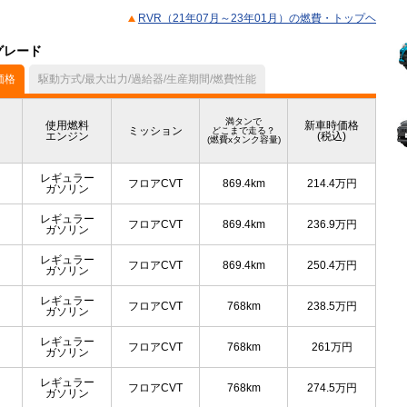
RVR（21年07月～23年01月）の燃費・トップヘ
グレード
価格
駆動方式/最大出力/過給器/生産期間/燃費性能
満タンで
使用燃料
新車時価格
ミッション
どこまで走る？
エンジン
(税込)
(燃費xタンク容量)
レギュラー
フロアCVT
869.4km
214.4
万円
ガソリン
レギュラー
フロアCVT
869.4km
236.9
万円
ガソリン
レギュラー
フロアCVT
869.4km
250.4
万円
ガソリン
レギュラー
フロアCVT
768km
238.5
万円
ガソリン
レギュラー
フロアCVT
768km
261
万円
ガソリン
レギュラー
フロアCVT
768km
274.5
万円
ガソリン