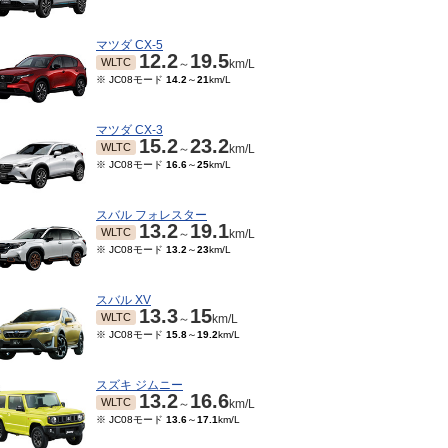
マツダ CX-5
12.2
19.5
WLTC
～
km/L
※ JC08モード
14.2
～
21
km/L
マツダ CX-3
15.2
23.2
WLTC
～
km/L
※ JC08モード
16.6
～
25
km/L
スバル フォレスター
13.2
19.1
WLTC
～
km/L
※ JC08モード
13.2
～
23
km/L
10～2018/08
2017/02～2017/09
2014/04～2017/01
201
4.4
15.4
14.4
15.4
14.4
15.4
JC08
JC08
～
km/L
～
km/L
～
km/L
スバル XV
13.3
15
WLTC
～
km/L
※ JC08モード
15.8
～
19.2
km/L
スズキ ジムニー
13.2
16.6
WLTC
～
km/L
※ JC08モード
13.6
～
17.1
km/L