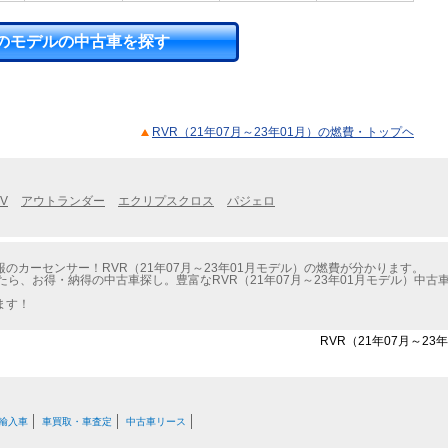
のモデルの中古車を探す
RVR（21年07月～23年01月）の燃費・トップヘ
V
アウトランダー
エクリプスクロス
パジェロ
カーセンサー！RVR（21年07月～23年01月モデル）の燃費が分かります。
たら、お得・納得の中古車探し。豊富なRVR（21年07月～23年01月モデル）中
ます！
RVR（21年07月～2
輸入車
車買取・車査定
中古車リース