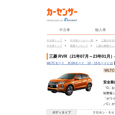
中古車
輸入車
中古車トップ
>
中古車メーカー一覧
>
三菱の中古
中古車トップ
>
燃費ランキング
>
三菱の燃費ラン
三菱 RVR（21年07月～23年01月
WLTCモード、JC08モード、10・15モードとは
WLTC
安全装
「G」お
知警報
「ホワイ
／C）が
ボディタイプ
クロカン・ＳＵ