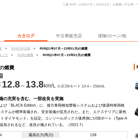
三菱 RVR（21年07月～23年01月）の燃費 | 中古
カタログ
中古車販売店
保険/ローン/他
車
>
RVRの中古車
>
RVR(21年07月～23年01月)の燃費
キング
>
RVRの燃費
>
RVR(21年07月～23年01月)の燃費
）の燃費
？
12.8
13.8
～
km/L
※JC08モード 14.4～15km/L
備の充実を含む、一部改良を実施
よび「BLACK Edition」に、後方車両検知警報システムおよび後退時車両検
システムが標準装備され、安全装備が拡充された。また、エクステリアに新色
トダイヤモンド」を設定。コンソールボックス後席側にUSBポート（Type-A
追加されるなど、改良が施されている。（2021.7）
Ｖ
最高出力(馬力)
139