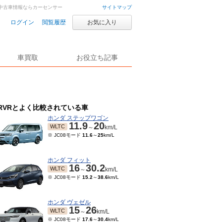
車・中古車情報ならカーセンサー
サイトマップ
ログイン
閲覧履歴
お気に入り
車買取
お役立ち記事
RVRとよく比較されている車
ホンダ ステップワゴン
11.9
20
WLTC
～
km/L
※ JC08モード
11.6
～
25
km/L
ホンダ フィット
16
30.2
WLTC
～
km/L
※ JC08モード
15.2
～
38.6
km/L
ホンダ ヴェゼル
15
26
WLTC
～
km/L
※ JC08モード
17.6
～
30.4
km/L