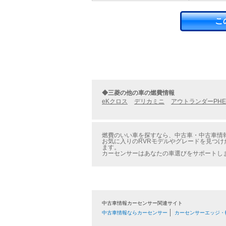
こ
◆三菱の他の車の燃費情報
eKクロス
デリカミニ
アウトランダーPHE
燃費のいい車を探すなら、中古車・中古車情報の
お気に入りのRVRモデルやグレードを見つけ
ます。
カーセンサーはあなたの車選びをサポートし
中古車情報カーセンサー関連サイト
中古車情報ならカーセンサー
カーセンサーエッジ・