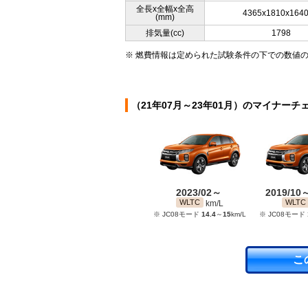
全長x全幅x全高
4365x1810x164
(mm)
排気量(cc)
1798
※ 燃費情報は定められた試験条件の下での数値
（21年07月～23年01月）のマイナーチ
2023/02～
2019/10
WLTC
WLTC
km/L
※ JC08モード
14.4
～
15
km/L
※ JC08モード
こ