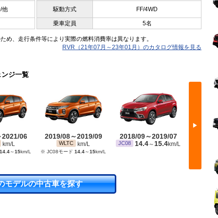
0/他
駆動方式
FF/4WD
乗車定員
5名
のため、走行条件等により実際の燃料消費率は異なります。
RVR（21年07月～23年01月）のカタログ情報を見る
ェンジ一覧
▶
～2021/06
2019/08～2019/09
2018/09～2019/07
2017/
14.4
15.4
1
WLTC
JC08
JC08
km/L
km/L
～
km/L
14.4
～
15
km/L
※ JC08モード
14.4
～
15
km/L
のモデルの中古車を探す