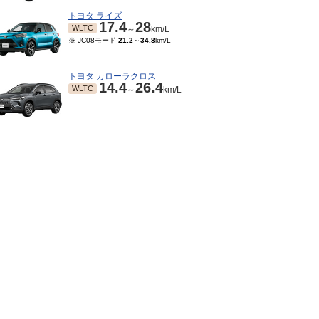
トヨタ ライズ
17.4
28
WLTC
～
km/L
※ JC08モード
21.2
～
34.8
km/L
トヨタ カローラクロス
14.4
26.4
WLTC
～
km/L