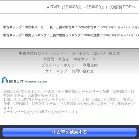
▲RVR（19年08月～19年09月）の燃費TOPへ
中古車トップ
中古車メーカー一覧
三菱の中古車
RVRの中古車
RVR(19年08月～19年09月
中古車トップ
燃費ランキング
三菱の燃費ランキング
RVRの燃費
RVR(19年08月～19年0
中古車情報ならカーセンサー
カーセンサーエッジ・輸入車
車買取・車査定
中古車リース
プライバシーポリシー
利用規約
サイトマップ
お問い合わせ
燃費のいい車を探すなら、中古車・中古車情報のカーセンサー！RVR（19年08月～19
年09月モデル）の燃費が分かります。
お気に入りのRVRモデルやグレードを見つけたら、お得・納得の中古車探し。豊富な
RVR（19年08月～19年09月モデル）中古車情報の中から様々な条件で中古車検索がで
きます。
カーセンサーはあなたの車選びをサポートします！
中古車を検索する