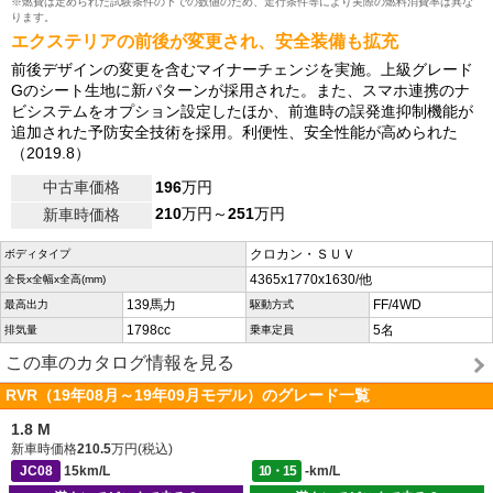
※燃費は定められた試験条件の下での数値のため、走行条件等により実際の燃料消費率は異な
ります。
エクステリアの前後が変更され、安全装備も拡充
前後デザインの変更を含むマイナーチェンジを実施。上級グレード
Gのシート生地に新パターンが採用された。また、スマホ連携のナ
ビシステムをオプション設定したほか、前進時の誤発進抑制機能が
追加された予防安全技術を採用。利便性、安全性能が高められた
（2019.8）
中古車価格
196
万円
210
万円～
251
万円
新車時価格
クロカン・ＳＵＶ
ボディタイプ
4365x1770x1630/他
全長x全幅x全高(mm)
139馬力
FF/4WD
最高出力
駆動方式
1798cc
5名
排気量
乗車定員
この車のカタログ情報を見る
RVR（19年08月～19年09月モデル）のグレード一覧
1.8 M
新車時価格
210.5
万円(税込)
JC08
15km/L
10・15
-km/L