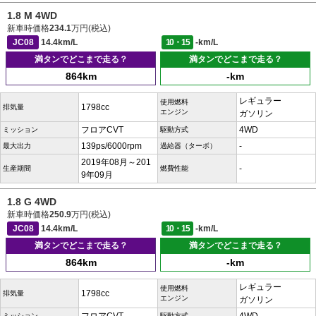
1.8 M 4WD
新車時価格
234.1
万円(税込)
JC08
14.4km/L
10・15
-km/L
満タンでどこまで走る？
満タンでどこまで走る？
864km
-km
レギュラー
使用燃料
1798cc
排気量
エンジン
ガソリン
フロアCVT
4WD
ミッション
駆動方式
139ps/6000rpm
-
最大出力
過給器（ターボ）
2019年08月～201
-
生産期間
燃費性能
9年09月
1.8 G 4WD
新車時価格
250.9
万円(税込)
JC08
14.4km/L
10・15
-km/L
満タンでどこまで走る？
満タンでどこまで走る？
864km
-km
レギュラー
使用燃料
1798cc
排気量
エンジン
ガソリン
ミッション
駆動方式