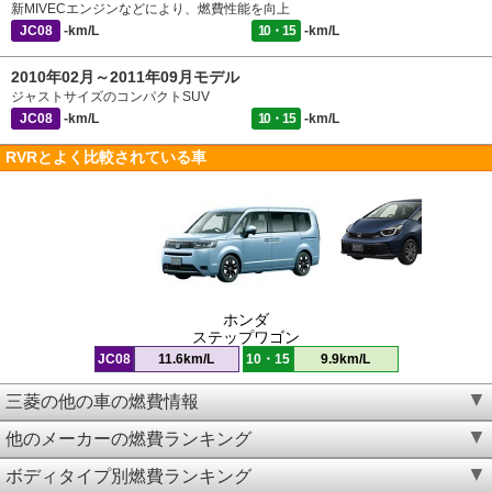
新MIVECエンジンなどにより、燃費性能を向上
JC08
-km/L
10・15
-km/L
2010年02月～2011年09月モデル
ジャストサイズのコンパクトSUV
JC08
-km/L
10・15
-km/L
RVRとよく比較されている車
ホンダ
ステップワゴン
JC08
11.6km/L
10・15
9.9km/L
三菱の他の車の燃費情報
他のメーカーの燃費ランキング
ボディタイプ別燃費ランキング