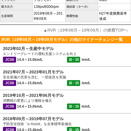
フロアCVT
4WD
139ps/6000rpm
-
最大出力
過給器（ターボ）
2019年08月～201
H27年度燃費基準
生産期間
燃費性能
9年09月
達成
▲RVR（19年08月～19年09月）の燃費TOPへ
RVR（19年08月～19年09月モデル）の他のマイナーチェンジ一覧
2023年02月～生産中モデル
エントリーグレードの運転支援システムを向上
JC08
14.4～15.0km/L
10・15
-km/L
2021年07月～2023年01月モデル
安全装備の充実を含む、一部改良を実施
JC08
14.4～15.0km/L
10・15
-km/L
2019年10月～2021年06月モデル
消費税の変更により価格を修正
JC08
14.4～15.0km/L
10・15
-km/L
2018年09月～2019年07月モデル
予防安全技術「e-Assist」を全車標準装備化
JC08
14.4～15.4km/L
10・15
-km/L