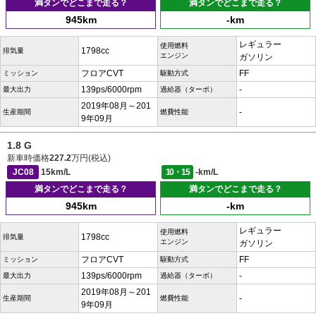
満タンでどこまで走る？
満タンでどこまで走る？
945km
-km
レギュラー
使用燃料
1798cc
排気量
エンジン
ガソリン
フロアCVT
FF
ミッション
駆動方式
139ps/6000rpm
-
最大出力
過給器（ターボ）
2019年08月～201
-
生産期間
燃費性能
9年09月
1.8 G
新車時価格
227.2
万円(税込)
JC08
15km/L
10・15
-km/L
満タンでどこまで走る？
満タンでどこまで走る？
945km
-km
レギュラー
使用燃料
1798cc
排気量
エンジン
ガソリン
フロアCVT
FF
ミッション
駆動方式
139ps/6000rpm
-
最大出力
過給器（ターボ）
2019年08月～201
-
生産期間
燃費性能
9年09月