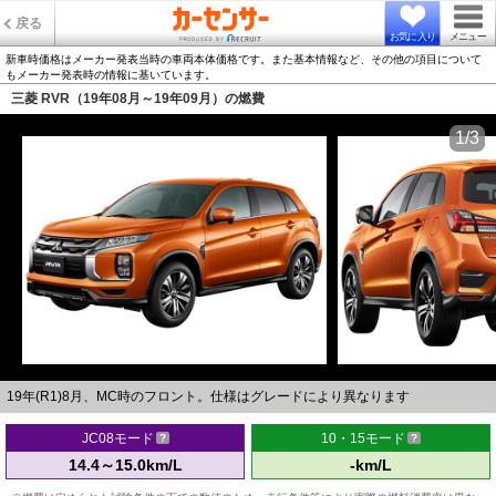
戻る
お気に入り
メニュー
新車時価格はメーカー発表当時の車両本体価格です。また基本情報など、その他の項目について
もメーカー発表時の情報に基いています。
三菱 RVR（19年08月～19年09月）の燃費
1/3
19年(R1)8月、MC時のフロント。仕様はグレードにより異なります
JC08モード
10・15モード
14.4～15.0km/L
-km/L