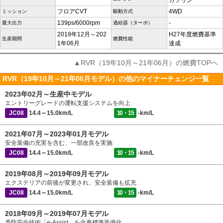
ガソリン
フロアCVT
4WD
ミッション
駆動方式
139ps/6000rpm
-
最大出力
過給器（ターボ）
2019年12月～202
H27年度燃費基準
生産期間
燃費性能
1年06月
達成
▲RVR（19年10月～21年06月）の燃費TOPへ
RVR（19年10月～21年06月モデル）の他のマイナーチェンジ一覧
2023年02月～生産中モデル
エントリーグレードの運転支援システムを向上
JC08
14.4～15.0km/L
10・15
-km/L
2021年07月～2023年01月モデル
安全装備の充実を含む、一部改良を実施
JC08
14.4～15.0km/L
10・15
-km/L
2019年08月～2019年09月モデル
エクステリアの前後が変更され、安全装備も拡充
JC08
14.4～15.0km/L
10・15
-km/L
2018年09月～2019年07月モデル
予防安全技術「e-Assist」を全車標準装備化