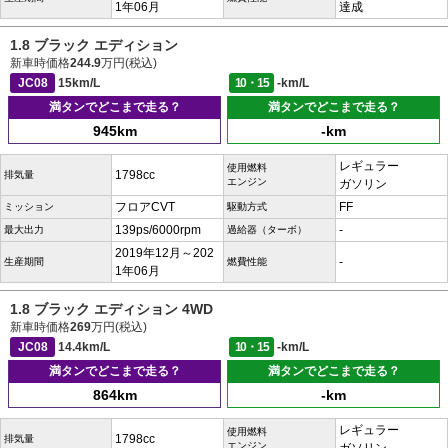
1年06月
達成
1.8 ブラック エディション
新車時価格
244.9
万円(税込)
JC08
15km/L
10・15
-km/L
満タンでどこまで走る？
満タンでどこまで走る？
945km
-km
レギュラー
使用燃料
1798cc
排気量
エンジン
ガソリン
フロアCVT
FF
ミッション
駆動方式
139ps/6000rpm
-
最大出力
過給器（ターボ）
2019年12月～202
-
生産期間
燃費性能
1年06月
1.8 ブラック エディション 4WD
新車時価格
269
万円(税込)
JC08
14.4km/L
10・15
-km/L
満タンでどこまで走る？
満タンでどこまで走る？
864km
-km
レギュラー
使用燃料
1798cc
排気量
エンジン