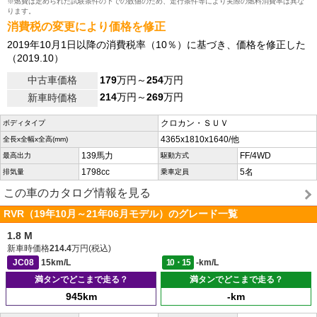
※燃費は定められた試験条件の下での数値のため、走行条件等により実際の燃料消費率は異な
ります。
消費税の変更により価格を修正
2019年10月1日以降の消費税率（10％）に基づき、価格を修正した
（2019.10）
中古車価格
179
万円～
254
万円
214
万円～
269
万円
新車時価格
クロカン・ＳＵＶ
ボディタイプ
4365x1810x1640/他
全長x全幅x全高(mm)
139馬力
FF/4WD
最高出力
駆動方式
1798cc
5名
排気量
乗車定員
この車のカタログ情報を見る
RVR（19年10月～21年06月モデル）のグレード一覧
1.8 M
新車時価格
214.4
万円(税込)
JC08
15km/L
10・15
-km/L
満タンでどこまで走る？
満タンでどこまで走る？
945km
-km