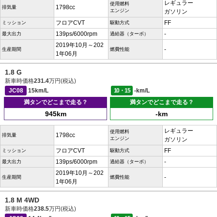
レギュラー
使用燃料
1798cc
排気量
エンジン
ガソリン
フロアCVT
FF
ミッション
駆動方式
139ps/6000rpm
-
最大出力
過給器（ターボ）
2019年10月～202
-
生産期間
燃費性能
1年06月
1.8 G
新車時価格
231.4
万円(税込)
JC08
15km/L
10・15
-km/L
満タンでどこまで走る？
満タンでどこまで走る？
945km
-km
レギュラー
使用燃料
1798cc
排気量
エンジン
ガソリン
フロアCVT
FF
ミッション
駆動方式
139ps/6000rpm
-
最大出力
過給器（ターボ）
2019年10月～202
-
生産期間
燃費性能
1年06月
1.8 M 4WD
新車時価格
238.5
万円(税込)