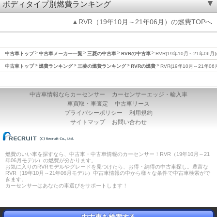
ボディタイプ別燃費ランキング
▲RVR（19年10月～21年06月）の燃費TOPへ
中古車トップ
中古車メーカー一覧
三菱の中古車
RVRの中古車
RVR(19年10月～21年06月
中古車トップ
燃費ランキング
三菱の燃費ランキング
RVRの燃費
RVR(19年10月～21年0
中古車情報ならカーセンサー
カーセンサーエッジ・輸入車
車買取・車査定
中古車リース
プライバシーポリシー
利用規約
サイトマップ
お問い合わせ
燃費のいい車を探すなら、中古車・中古車情報のカーセンサー！RVR（19年10月～21
年06月モデル）の燃費が分かります。
お気に入りのRVRモデルやグレードを見つけたら、お得・納得の中古車探し。豊富な
RVR（19年10月～21年06月モデル）中古車情報の中から様々な条件で中古車検索がで
きます。
カーセンサーはあなたの車選びをサポートします！