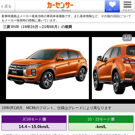
戻る
お気に入り
メニュー
新車時価格はメーカー発表当時の車両本体価格です。また基本情報など、その他の項目について
もメーカー発表時の情報に基いています。
三菱 RVR（19年10月～21年06月）の燃費
1/3
19年(R1)8月、MC時のフロント。仕様はグレードにより異なります
JC08モード
10・15モード
14.4～15.0km/L
-km/L