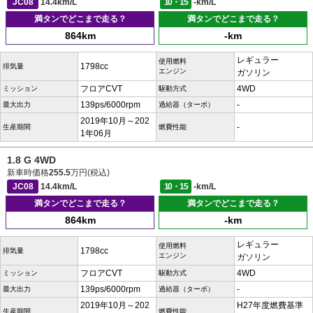
JC08
14.4km/L
10・15
-km/L
満タンでどこまで走る？
満タンでどこまで走る？
864km
-km
レギュラー
使用燃料
1798cc
排気量
エンジン
ガソリン
フロアCVT
4WD
ミッション
駆動方式
139ps/6000rpm
-
最大出力
過給器（ターボ）
2019年10月～202
-
生産期間
燃費性能
1年06月
1.8 G 4WD
新車時価格
255.5
万円(税込)
JC08
14.4km/L
10・15
-km/L
満タンでどこまで走る？
満タンでどこまで走る？
864km
-km
レギュラー
使用燃料
1798cc
排気量
エンジン
ガソリン
フロアCVT
4WD
ミッション
駆動方式
139ps/6000rpm
-
最大出力
過給器（ターボ）
2019年10月～202
H27年度燃費基準
生産期間
燃費性能