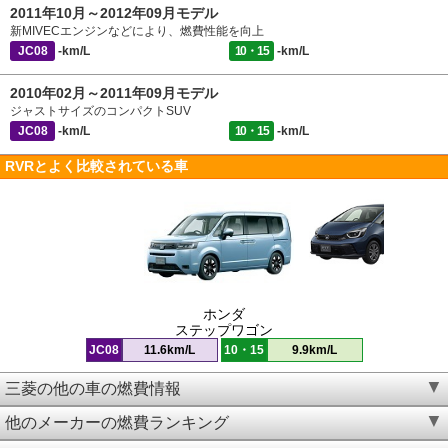
2011年10月～2012年09月モデル
新MIVECエンジンなどにより、燃費性能を向上
JC08
-km/L
10・15
-km/L
2010年02月～2011年09月モデル
ジャストサイズのコンパクトSUV
JC08
-km/L
10・15
-km/L
RVRとよく比較されている車
ホンダ
ステップワゴン
JC08
11.6km/L
10・15
9.9km/L
三菱の他の車の燃費情報
他のメーカーの燃費ランキング