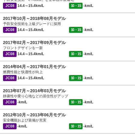
JC08
14.4～15.4km/L
10・15
-km/L
2017年10月～2018年08月モデル
予防安全技術を上級グレードに採用
JC08
14.4～15.4km/L
10・15
-km/L
2017年02月～2017年09月モデル
フロントデザインを一新
JC08
14.4～15.4km/L
10・15
-km/L
2014年04月～2017年01月モデル
燃費性能と快適性が向上
JC08
14.4～15.4km/L
10・15
-km/L
2013年07月～2014年03月モデル
静粛性や乗り心地などの居住性がアップ
JC08
-km/L
10・15
-km/L
2012年10月～2013年06月モデル
安全機能および装備が充実
JC08
-km/L
10・15
-km/L