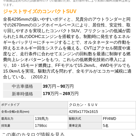
※燃費は定められた試験条件の下での数値のため、走行条件等により実際の燃料消費率は異な
ります。
ジャストサイズのコンパクトSUV
全長4295mmの扱いやすいボディと、兄貴分のアウトランダーと同
寸の2670mmのロングホイールベースにより、居住性、安定性、取
り回しやすさを実現したコンパクトSUV。フリクションの低減が図
られた1.8LのDOHCエンジンを搭載する。制動時に発生するエネル
ギーをバッテリーにチャージすることで、オルタネーターの作動を
抑えるエネルギー回生システムを備える。CVTはアクセル開度や速
度など、走行条件に合わせてエンジンの回転数を最適に制御する燃
費向上レシオパターンをもつ。これらの低燃費化技術の導入によ
り、10・15モード燃費は、FFモデルで15.2km/L、4WDモデルでも
15.0km/Lを実現。駆動方式を問わず、全モデルがエコカー減税に適
合している。（2010.2）
中古車価格
39
万円～
90
万円
179
万円～
269
万円
新車時価格
クロカン・ＳＵＶ
ボディタイプ
4295x1770x1615
全長x全幅x全高(mm)
139馬力
FF/4WD
最高出力
駆動方式
1798cc
5名
排気量
乗車定員
この車のカタログ情報を見る