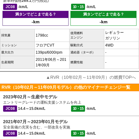
新車時価格
269.1
万円(税込)
JC08
-km/L
10・15
-km/L
満タンでどこまで走る？
満タンでどこまで走る？
-km
-km
レギュラー
使用燃料
1798cc
排気量
エンジン
ガソリン
フロアCVT
4WD
ミッション
駆動方式
139ps/6000rpm
-
最大出力
過給器（ターボ）
2011年06月～201
-
生産期間
燃費性能
1年09月
▲RVR（10年02月～11年09月）の燃費TOPへ
RVR（10年02月～11年09月モデル）の他のマイナーチェンジ一覧
2023年02月～生産中モデル
エントリーグレードの運転支援システムを向上
JC08
14.4～15.0km/L
10・15
-km/L
2021年07月～2023年01月モデル
安全装備の充実を含む、一部改良を実施
JC08
14.4～15.0km/L
10・15
-km/L