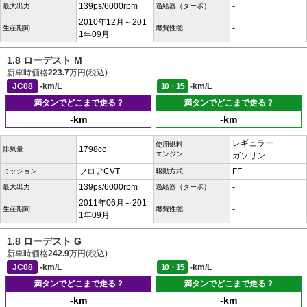
139ps/6000rpm
-
最大出力
過給器（ターボ）
2010年12月～201
-
生産期間
燃費性能
1年09月
1.8 ローデスト M
新車時価格
223.7
万円(税込)
JC08
-km/L
10・15
-km/L
満タンでどこまで走る？
満タンでどこまで走る？
-km
-km
レギュラー
使用燃料
1798cc
排気量
エンジン
ガソリン
フロアCVT
FF
ミッション
駆動方式
139ps/6000rpm
-
最大出力
過給器（ターボ）
2011年06月～201
-
生産期間
燃費性能
1年09月
1.8 ローデスト G
新車時価格
242.9
万円(税込)
JC08
-km/L
10・15
-km/L
満タンでどこまで走る？
満タンでどこまで走る？
-km
-km