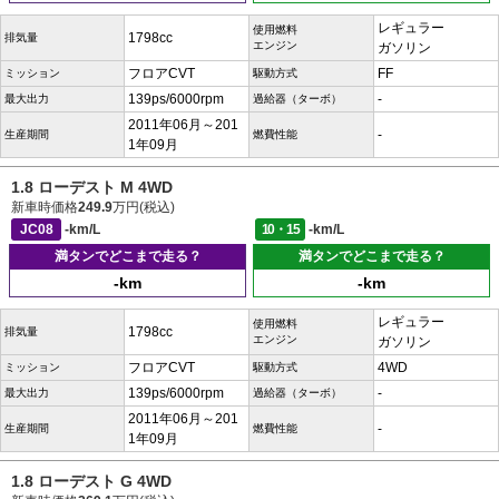
レギュラー
使用燃料
1798cc
排気量
エンジン
ガソリン
フロアCVT
FF
ミッション
駆動方式
139ps/6000rpm
-
最大出力
過給器（ターボ）
2011年06月～201
-
生産期間
燃費性能
1年09月
1.8 ローデスト M 4WD
新車時価格
249.9
万円(税込)
JC08
-km/L
10・15
-km/L
満タンでどこまで走る？
満タンでどこまで走る？
-km
-km
レギュラー
使用燃料
1798cc
排気量
エンジン
ガソリン
フロアCVT
4WD
ミッション
駆動方式
139ps/6000rpm
-
最大出力
過給器（ターボ）
2011年06月～201
-
生産期間
燃費性能
1年09月
1.8 ローデスト G 4WD