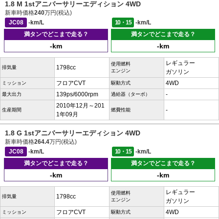
1.8 M 1stアニバーサリーエディション 4WD
新車時価格
240
万円(税込)
JC08
-km/L
10・15
-km/L
満タンでどこまで走る？
満タンでどこまで走る？
-km
-km
レギュラー
使用燃料
1798cc
排気量
エンジン
ガソリン
フロアCVT
4WD
ミッション
駆動方式
139ps/6000rpm
-
最大出力
過給器（ターボ）
2010年12月～201
-
生産期間
燃費性能
1年09月
1.8 G 1stアニバーサリーエディション 4WD
新車時価格
264.4
万円(税込)
JC08
-km/L
10・15
-km/L
満タンでどこまで走る？
満タンでどこまで走る？
-km
-km
レギュラー
使用燃料
1798cc
排気量
エンジン
ガソリン
フロアCVT
4WD
ミッション
駆動方式