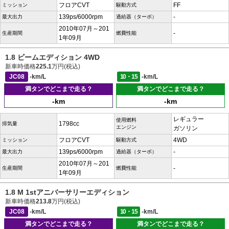
フロアCVT
FF
ミッション
駆動方式
139ps/6000rpm
-
最大出力
過給器（ターボ）
2010年07月～201
-
生産期間
燃費性能
1年09月
1.8 ビームエディション 4WD
新車時価格
225.1
万円(税込)
JC08
-km/L
10・15
-km/L
満タンでどこまで走る？
満タンでどこまで走る？
-km
-km
レギュラー
使用燃料
1798cc
排気量
エンジン
ガソリン
フロアCVT
4WD
ミッション
駆動方式
139ps/6000rpm
-
最大出力
過給器（ターボ）
2010年07月～201
-
生産期間
燃費性能
1年09月
1.8 M 1stアニバーサリーエディション
新車時価格
213.8
万円(税込)
JC08
-km/L
10・15
-km/L
満タンでどこまで走る？
満タンでどこまで走る？