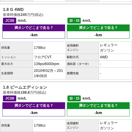
1.8 G 4WD
新車時価格
245
万円(税込)
JC08
-km/L
10・15
-km/L
満タンでどこまで走る？
満タンでどこまで走る？
-km
-km
レギュラー
使用燃料
1798cc
排気量
エンジン
ガソリン
フロアCVT
4WD
ミッション
駆動方式
139ps/6000rpm
-
最大出力
過給器（ターボ）
2010年02月～201
-
生産期間
燃費性能
1年09月
1.8 ビームエディション
新車時価格
198.8
万円(税込)
JC08
-km/L
10・15
-km/L
満タンでどこまで走る？
満タンでどこまで走る？
-km
-km
レギュラー
使用燃料
1798cc
排気量
エンジン
ガソリン