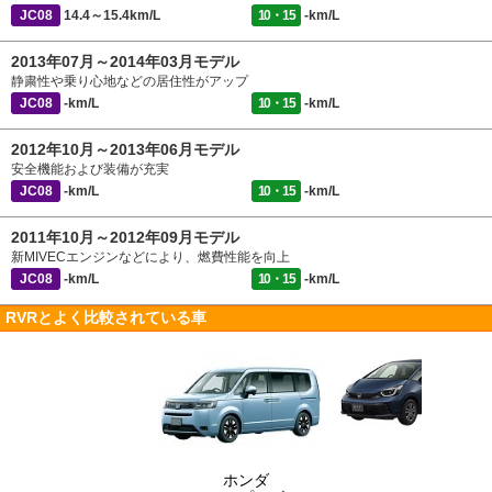
JC08
14.4～15.4km/L
10・15
-km/L
2013年07月～2014年03月モデル
静粛性や乗り心地などの居住性がアップ
JC08
-km/L
10・15
-km/L
2012年10月～2013年06月モデル
安全機能および装備が充実
JC08
-km/L
10・15
-km/L
2011年10月～2012年09月モデル
新MIVECエンジンなどにより、燃費性能を向上
JC08
-km/L
10・15
-km/L
RVRとよく比較されている車
ホンダ