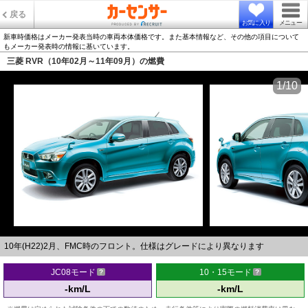
戻る
お気に入り
メニュー
新車時価格はメーカー発表当時の車両本体価格です。また基本情報など、その他の項目について
もメーカー発表時の情報に基いています。
三菱 RVR（10年02月～11年09月）の燃費
1/10
10年(H22)2月、FMC時のフロント。仕様はグレードにより異なります
JC08モード
10・15モード
-km/L
-km/L