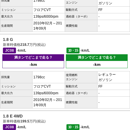
1798cc
排気量
エンジン
ガソリン
フロアCVT
FF
ミッション
駆動方式
139ps/6000rpm
-
最大出力
過給器（ターボ）
2010年02月～201
-
生産期間
燃費性能
1年09月
1.8 G
新車時価格
218.7
万円(税込)
JC08
-km/L
10・15
-km/L
満タンでどこまで走る？
満タンでどこまで走る？
-km
-km
レギュラー
使用燃料
1798cc
排気量
エンジン
ガソリン
フロアCVT
FF
ミッション
駆動方式
139ps/6000rpm
-
最大出力
過給器（ターボ）
2010年02月～201
-
生産期間
燃費性能
1年09月
1.8 E 4WD
新車時価格
199.5
万円(税込)
JC08
-km/L
10・15
-km/L