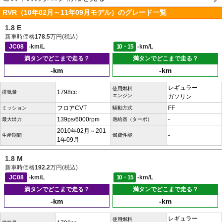
RVR（10年02月～11年09月モデル）のグレード一覧
1.8 E
新車時価格
178.5
万円(税込)
JC08
-km/L
10・15
-km/L
満タンでどこまで走る？
満タンでどこまで走る？
-km
-km
レギュラー
使用燃料
1798cc
排気量
エンジン
ガソリン
フロアCVT
FF
ミッション
駆動方式
139ps/6000rpm
-
最大出力
過給器（ターボ）
2010年02月～201
-
生産期間
燃費性能
1年09月
1.8 M
新車時価格
192.2
万円(税込)
JC08
-km/L
10・15
-km/L
満タンでどこまで走る？
満タンでどこまで走る？
-km
-km
レギュラー
使用燃料