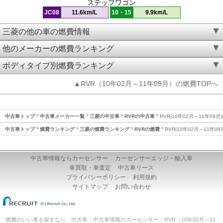
ステップワゴン
JC08
11.6km/L
10・15
9.9km/L
三菱の他の車の燃費情報
他のメーカーの燃費ランキング
ボディタイプ別燃費ランキング
▲RVR（10年02月～11年09月）の燃費TOPへ
中古車トップ
中古車メーカー一覧
三菱の中古車
RVRの中古車
RVR(10年02月～11年09月
中古車トップ
燃費ランキング
三菱の燃費ランキング
RVRの燃費
RVR(10年02月～11年0
中古車情報ならカーセンサー
カーセンサーエッジ・輸入車
車買取・車査定
中古車リース
プライバシーポリシー
利用規約
サイトマップ
お問い合わせ
燃費のいい車を探すなら、中古車・中古車情報のカーセンサー！RVR（10年02月～11