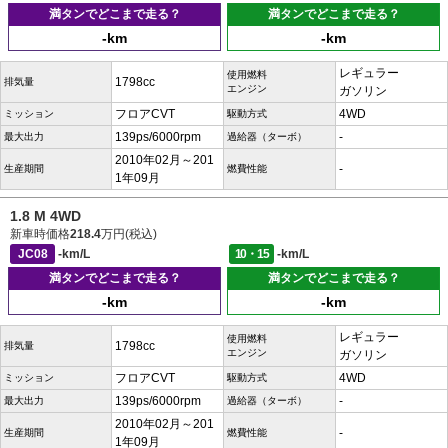
満タンでどこまで走る？
満タンでどこまで走る？
-km
-km
レギュラー
使用燃料
1798cc
排気量
エンジン
ガソリン
フロアCVT
4WD
ミッション
駆動方式
139ps/6000rpm
-
最大出力
過給器（ターボ）
2010年02月～201
-
生産期間
燃費性能
1年09月
1.8 M 4WD
新車時価格
218.4
万円(税込)
JC08
-km/L
10・15
-km/L
満タンでどこまで走る？
満タンでどこまで走る？
-km
-km
レギュラー
使用燃料
1798cc
排気量
エンジン
ガソリン
フロアCVT
4WD
ミッション
駆動方式
139ps/6000rpm
-
最大出力
過給器（ターボ）
2010年02月～201
-
生産期間
燃費性能
1年09月