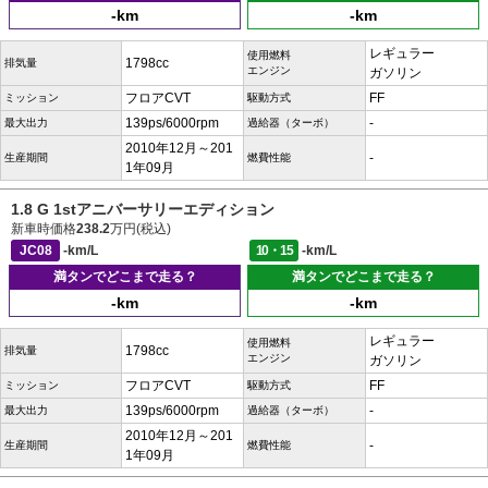
-km
-km
レギュラー
使用燃料
1798cc
排気量
エンジン
ガソリン
フロアCVT
FF
ミッション
駆動方式
139ps/6000rpm
-
最大出力
過給器（ターボ）
2010年12月～201
-
生産期間
燃費性能
1年09月
1.8 G 1stアニバーサリーエディション
新車時価格
238.2
万円(税込)
JC08
-km/L
10・15
-km/L
満タンでどこまで走る？
満タンでどこまで走る？
-km
-km
レギュラー
使用燃料
1798cc
排気量
エンジン
ガソリン
フロアCVT
FF
ミッション
駆動方式
139ps/6000rpm
-
最大出力
過給器（ターボ）
2010年12月～201
-
生産期間
燃費性能
1年09月