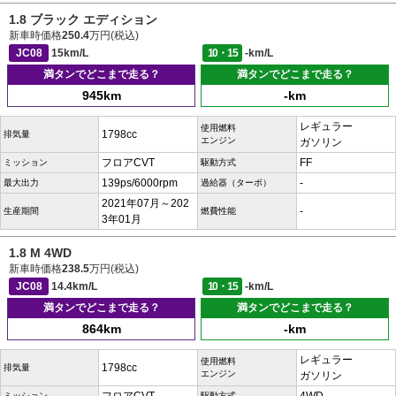
1.8 ブラック エディション
新車時価格
250.4
万円(税込)
JC08
15km/L
10・15
-km/L
満タンでどこまで走る？
満タンでどこまで走る？
945km
-km
レギュラー
使用燃料
1798cc
排気量
エンジン
ガソリン
フロアCVT
FF
ミッション
駆動方式
139ps/6000rpm
-
最大出力
過給器（ターボ）
2021年07月～202
-
生産期間
燃費性能
3年01月
1.8 M 4WD
新車時価格
238.5
万円(税込)
JC08
14.4km/L
10・15
-km/L
満タンでどこまで走る？
満タンでどこまで走る？
864km
-km
レギュラー
使用燃料
1798cc
排気量
エンジン
ガソリン
ミッション
駆動方式