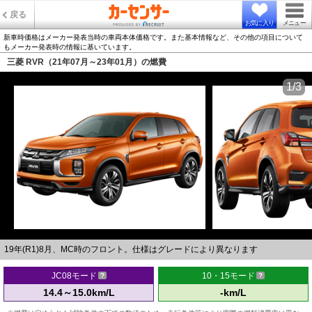
戻る
お気に入り
メニュー
新車時価格はメーカー発表当時の車両本体価格です。また基本情報など、その他の項目について
もメーカー発表時の情報に基いています。
三菱 RVR（21年07月～23年01月）の燃費
1/3
19年(R1)8月、MC時のフロント。仕様はグレードにより異なります
JC08モード
10・15モード
14.4～15.0km/L
-km/L