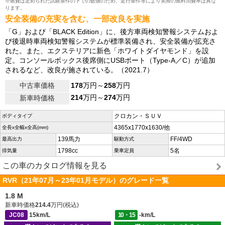
※燃費は定められた試験条件の下での数値のため、走行条件等により実際の燃料消費率は異な
ります。
安全装備の充実を含む、一部改良を実施
「G」および「BLACK Edition」に、後方車両検知警報システムおよ
び後退時車両検知警報システムが標準装備され、安全装備が拡充さ
れた。また、エクステリアに新色「ホワイトダイヤモンド」を設
定。コンソールボックス後席側にUSBポート（Type-A／C）が追加
されるなど、改良が施されている。（2021.7）
中古車価格
178
万円～
258
万円
214
万円～
274
万円
新車時価格
クロカン・ＳＵＶ
ボディタイプ
4365x1770x1630/他
全長x全幅x全高(mm)
139馬力
FF/4WD
最高出力
駆動方式
1798cc
5名
排気量
乗車定員
この車のカタログ情報を見る
RVR（21年07月～23年01月モデル）のグレード一覧
1.8 M
新車時価格
214.4
万円(税込)
JC08
15km/L
10・15
-km/L