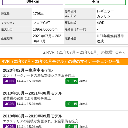
864km
-km
レギュラー
使用燃料
1798cc
排気量
エンジン
ガソリン
フロアCVT
4WD
ミッション
駆動方式
139ps/6000rpm
-
最大出力
過給器（ターボ）
2021年07月～202
H27年度燃費基準
生産期間
燃費性能
3年01月
達成
▲RVR（21年07月～23年01月）の燃費TOPへ
RVR（21年07月～23年01月モデル）の他のマイナーチェンジ一覧
2023年02月～生産中モデル
エントリーグレードの運転支援システムを向上
JC08
14.4～15.0km/L
10・15
-km/L
2019年10月～2021年06月モデル
消費税の変更により価格を修正
JC08
14.4～15.0km/L
10・15
-km/L
2019年08月～2019年09月モデル
エクステリアの前後が変更され、安全装備も拡充
JC08
14.4～15.0km/L
10・15
-km/L