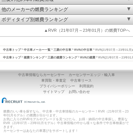
他のメーカーの燃費ランキング
ボディタイプ別燃費ランキング
▲RVR（21年07月～23年01月）の燃費TOPへ
中古車トップ
中古車メーカー一覧
三菱の中古車
RVRの中古車
RVR(21年07月～23年01月
中古車トップ
燃費ランキング
三菱の燃費ランキング
RVRの燃費
RVR(21年07月～23年0
中古車情報ならカーセンサー
カーセンサーエッジ・輸入車
車買取・車査定
中古車リース
プライバシーポリシー
利用規約
サイトマップ
お問い合わせ
燃費のいい車を探すなら、中古車・中古車情報のカーセンサー！RVR（21年07月～23
年01月モデル）の燃費が分かります。
お気に入りのRVRモデルやグレードを見つけたら、お得・納得の中古車探し。豊富な
RVR（21年07月～23年01月モデル）中古車情報の中から様々な条件で中古車検索がで
きます。
カーセンサーはあなたの車選びをサポートします！