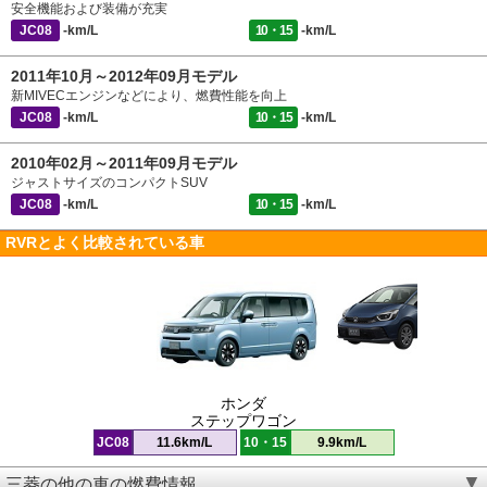
安全機能および装備が充実
JC08
-km/L
10・15
-km/L
2011年10月～2012年09月モデル
新MIVECエンジンなどにより、燃費性能を向上
JC08
-km/L
10・15
-km/L
2010年02月～2011年09月モデル
ジャストサイズのコンパクトSUV
JC08
-km/L
10・15
-km/L
RVRとよく比較されている車
ホンダ
ステップワゴン
JC08
11.6km/L
10・15
9.9km/L
三菱の他の車の燃費情報