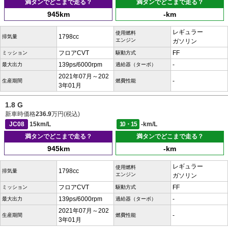
満タンでどこまで走る？
満タンでどこまで走る？
945km
-km
レギュラー
使用燃料
1798cc
排気量
エンジン
ガソリン
フロアCVT
FF
ミッション
駆動方式
139ps/6000rpm
-
最大出力
過給器（ターボ）
2021年07月～202
-
生産期間
燃費性能
3年01月
1.8 G
新車時価格
236.9
万円(税込)
JC08
15km/L
10・15
-km/L
満タンでどこまで走る？
満タンでどこまで走る？
945km
-km
レギュラー
使用燃料
1798cc
排気量
エンジン
ガソリン
フロアCVT
FF
ミッション
駆動方式
139ps/6000rpm
-
最大出力
過給器（ターボ）
2021年07月～202
-
生産期間
燃費性能
3年01月