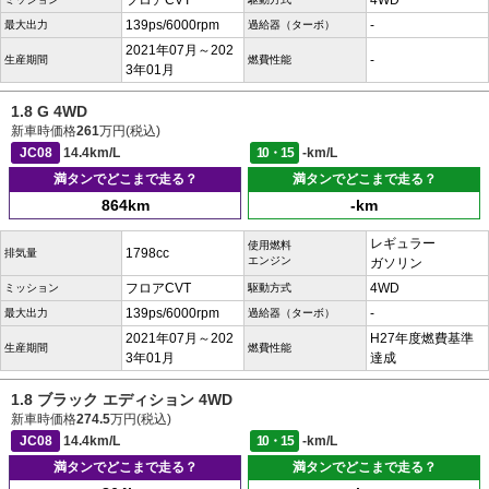
フロアCVT
4WD
139ps/6000rpm
-
最大出力
過給器（ターボ）
2021年07月～202
-
生産期間
燃費性能
3年01月
1.8 G 4WD
新車時価格
261
万円(税込)
JC08
14.4km/L
10・15
-km/L
満タンでどこまで走る？
満タンでどこまで走る？
864km
-km
レギュラー
使用燃料
1798cc
排気量
エンジン
ガソリン
フロアCVT
4WD
ミッション
駆動方式
139ps/6000rpm
-
最大出力
過給器（ターボ）
2021年07月～202
H27年度燃費基準
生産期間
燃費性能
3年01月
達成
1.8 ブラック エディション 4WD
新車時価格
274.5
万円(税込)
JC08
14.4km/L
10・15
-km/L
満タンでどこまで走る？
満タンでどこまで走る？