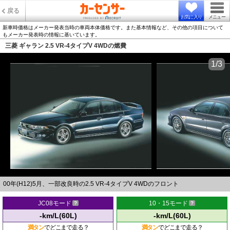
戻る
お気に入り
メニュー
新車時価格はメーカー発表当時の車両本体価格です。また基本情報など、その他の項目について
もメーカー発表時の情報に基いています。
三菱 ギャラン 2.5 VR-4タイプV 4WDの燃費
1/3
00年(H12)5月、一部改良時の2.5 VR-4タイプV 4WDのフロント
JC08モード
10・15モード
-km/L(60L)
-km/L(60L)
満タン
でどこまで走る？
満タン
でどこまで走る？