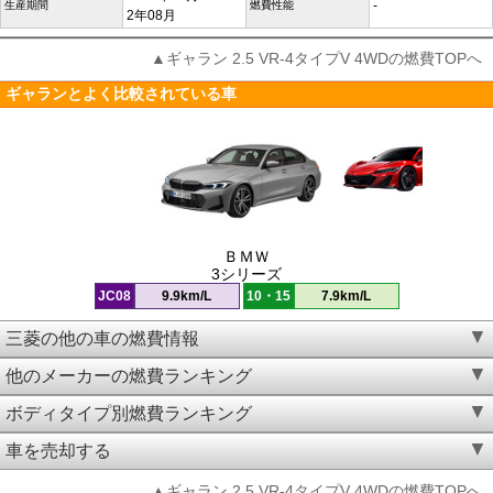
-
生産期間
燃費性能
2年08月
▲ギャラン 2.5 VR-4タイプV 4WDの燃費TOPへ
ギャランとよく比較されている車
ＢＭＷ
3シリーズ
JC08
9.9km/L
10・15
7.9km/L
三菱の他の車の燃費情報
他のメーカーの燃費ランキング
ボディタイプ別燃費ランキング
車を売却する
▲ギャラン 2.5 VR-4タイプV 4WDの燃費TOPへ