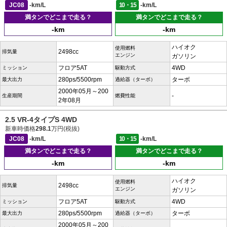
JC08
-km/L
10・15
-km/L
満タンでどこまで走る？
満タンでどこまで走る？
-km
-km
ハイオク
使用燃料
2498cc
排気量
エンジン
ガソリン
フロア5AT
4WD
ミッション
駆動方式
280ps/5500rpm
ターボ
最大出力
過給器（ターボ）
2000年05月～200
-
生産期間
燃費性能
2年08月
2.5 VR-4タイプS 4WD
新車時価格
298.1
万円(税抜)
JC08
-km/L
10・15
-km/L
満タンでどこまで走る？
満タンでどこまで走る？
-km
-km
ハイオク
使用燃料
2498cc
排気量
エンジン
ガソリン
フロア5AT
4WD
ミッション
駆動方式
280ps/5500rpm
ターボ
最大出力
過給器（ターボ）
2000年05月～200