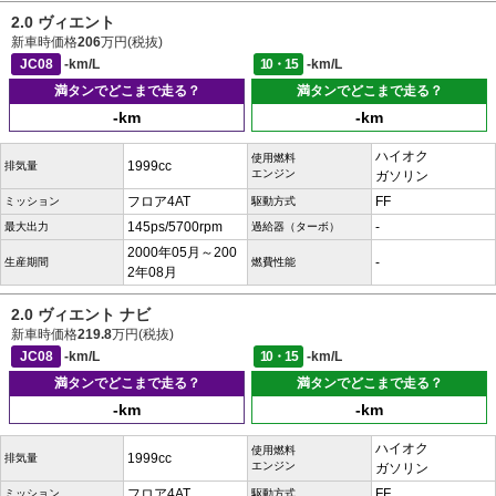
2.0 ヴィエント
新車時価格
206
万円(税抜)
JC08
-km/L
10・15
-km/L
満タンでどこまで走る？
満タンでどこまで走る？
-km
-km
ハイオク
使用燃料
1999cc
排気量
エンジン
ガソリン
フロア4AT
FF
ミッション
駆動方式
145ps/5700rpm
-
最大出力
過給器（ターボ）
2000年05月～200
-
生産期間
燃費性能
2年08月
2.0 ヴィエント ナビ
新車時価格
219.8
万円(税抜)
JC08
-km/L
10・15
-km/L
満タンでどこまで走る？
満タンでどこまで走る？
-km
-km
ハイオク
使用燃料
1999cc
排気量
エンジン
ガソリン
フロア4AT
FF
ミッション
駆動方式