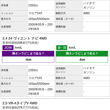
ハイオク
使用燃料
2350cc
排気量
エンジン
ガソリン
フロア5AT
4WD
ミッション
駆動方式
165ps/5500rpm
-
最大出力
過給器（ターボ）
2000年05月～200
-
生産期間
燃費性能
2年08月
2.4 24 ヴィエント ナビ 4WD
新車時価格
249.8
万円(税抜)
JC08
-km/L
10・15
-km/L
満タンでどこまで走る？
満タンでどこまで走る？
-km
-km
ハイオク
使用燃料
2350cc
排気量
エンジン
ガソリン
フロア5AT
4WD
ミッション
駆動方式
165ps/5500rpm
-
最大出力
過給器（ターボ）
2000年05月～200
-
生産期間
燃費性能
2年08月
2.5 VR-4タイプV 4WD
新車時価格
279.7
万円(税抜)