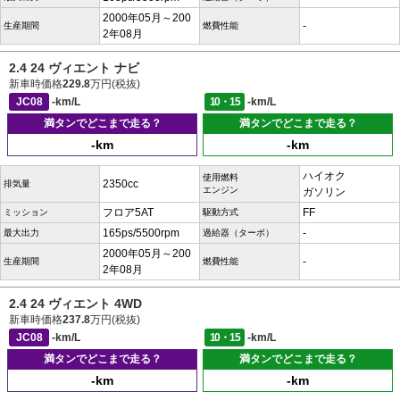
2000年05月～200
-
生産期間
燃費性能
2年08月
2.4 24 ヴィエント ナビ
新車時価格
229.8
万円(税抜)
JC08
-km/L
10・15
-km/L
満タンでどこまで走る？
満タンでどこまで走る？
-km
-km
ハイオク
使用燃料
2350cc
排気量
エンジン
ガソリン
フロア5AT
FF
ミッション
駆動方式
165ps/5500rpm
-
最大出力
過給器（ターボ）
2000年05月～200
-
生産期間
燃費性能
2年08月
2.4 24 ヴィエント 4WD
新車時価格
237.8
万円(税抜)
JC08
-km/L
10・15
-km/L
満タンでどこまで走る？
満タンでどこまで走る？
-km
-km