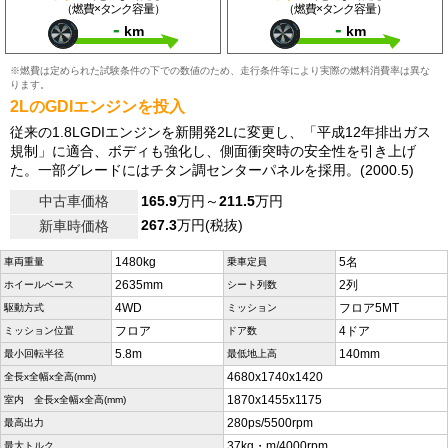
（燃費×タンク容量）
（燃費×タンク容量）
-
-
km
km
※燃費は定められた試験条件の下での数値のため、走行条件等により実際の燃料消費率は異な
ります。
2LのGDIエンジンを投入
従来の1.8LGDIエンジンを新開発2Lに変更し、「平成12年排出ガス
規制」に適合、ボディも強化し、側面衝突時の安全性を引き上げ
た。一部グレードにはチタン調センターパネルを採用。(2000.5)
中古車価格
165.9
万円～
211.5
万円
267.3
万円(税抜)
新車時価格
1480kg
5名
車両重量
乗車定員
2635mm
2列
ホイールベース
シート列数
4WD
フロア5MT
駆動方式
ミッション
フロア
4ドア
ミッション位置
ドア数
5.8m
140mm
最小回転半径
最低地上高
4680x1740x1420
全長x全幅x全高(mm)
1870x1455x1175
室内 全長x全幅x全高(mm)
280ps/5500rpm
最高出力
37kg・m/4000rpm
最大トルク