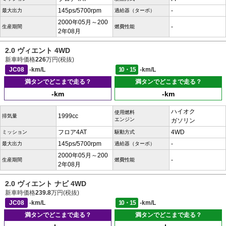
145ps/5700rpm
-
最大出力
過給器（ターボ）
2000年05月～200
-
生産期間
燃費性能
2年08月
2.0 ヴィエント 4WD
新車時価格
226
万円(税抜)
JC08
-km/L
10・15
-km/L
満タンでどこまで走る？
満タンでどこまで走る？
-km
-km
ハイオク
使用燃料
1999cc
排気量
エンジン
ガソリン
フロア4AT
4WD
ミッション
駆動方式
145ps/5700rpm
-
最大出力
過給器（ターボ）
2000年05月～200
-
生産期間
燃費性能
2年08月
2.0 ヴィエント ナビ 4WD
新車時価格
239.8
万円(税抜)
JC08
-km/L
10・15
-km/L
満タンでどこまで走る？
満タンでどこまで走る？