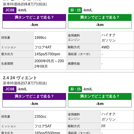
新車時価格
219.8
万円(税抜)
JC08
-km/L
10・15
-km/L
満タンでどこまで走る？
満タンでどこまで走る？
-km
-km
ハイオク
使用燃料
1999cc
排気量
エンジン
ガソリン
フロア4AT
4WD
ミッション
駆動方式
145ps/5700rpm
-
最大出力
過給器（ターボ）
2000年05月～200
-
生産期間
燃費性能
2年08月
2.4 24 ヴィエント
新車時価格
217.8
万円(税抜)
JC08
-km/L
10・15
-km/L
満タンでどこまで走る？
満タンでどこまで走る？
-km
-km
ハイオク
使用燃料
2350cc
排気量
エンジン
ガソリン
フロア5AT
FF
ミッション
駆動方式
165ps/5500rpm
-
最大出力
過給器（ターボ）