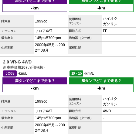
満タンでどこまで走る？
満タンでどこまで走る？
-km
-km
ハイオク
使用燃料
1999cc
排気量
エンジン
ガソリン
フロア4AT
FF
ミッション
駆動方式
145ps/5700rpm
-
最大出力
過給器（ターボ）
2000年05月～200
-
生産期間
燃費性能
2年08月
2.0 VR-G 4WD
新車時価格
207
万円(税抜)
JC08
-km/L
10・15
-km/L
満タンでどこまで走る？
満タンでどこまで走る？
-km
-km
ハイオク
使用燃料
1999cc
排気量
エンジン
ガソリン
フロア4AT
4WD
ミッション
駆動方式
145ps/5700rpm
-
最大出力
過給器（ターボ）
2000年05月～200
-
生産期間
燃費性能
2年08月