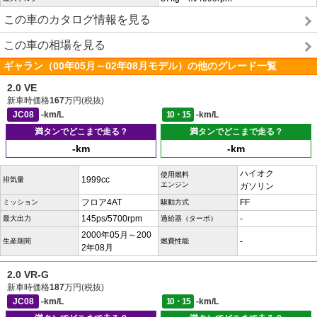
この車のカタログ情報を見る
この車の相場を見る
ギャラン（00年05月～02年08月モデル）の他のグレード一覧
2.0 VE
新車時価格
167
万円(税抜)
JC08
-km/L
10・15
-km/L
満タンでどこまで走る？
満タンでどこまで走る？
-km
-km
ハイオク
使用燃料
1999cc
排気量
エンジン
ガソリン
フロア4AT
FF
ミッション
駆動方式
145ps/5700rpm
-
最大出力
過給器（ターボ）
2000年05月～200
-
生産期間
燃費性能
2年08月
2.0 VR-G
新車時価格
187
万円(税抜)
JC08
-km/L
10・15
-km/L