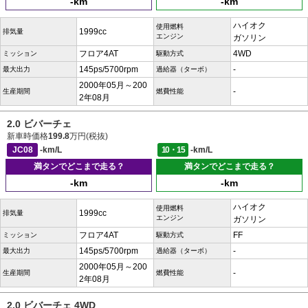
-km
-km
ハイオク
使用燃料
1999cc
排気量
エンジン
ガソリン
フロア4AT
4WD
ミッション
駆動方式
145ps/5700rpm
-
最大出力
過給器（ターボ）
2000年05月～200
-
生産期間
燃費性能
2年08月
2.0 ビバーチェ
新車時価格
199.8
万円(税抜)
JC08
-km/L
10・15
-km/L
満タンでどこまで走る？
満タンでどこまで走る？
-km
-km
ハイオク
使用燃料
1999cc
排気量
エンジン
ガソリン
フロア4AT
FF
ミッション
駆動方式
145ps/5700rpm
-
最大出力
過給器（ターボ）
2000年05月～200
-
生産期間
燃費性能
2年08月
2.0 ビバーチェ 4WD