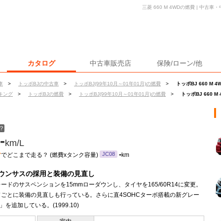
三菱 660 M 4WDの燃費 | 中
カタログ
中古車販売店
保険/ローン/他
車
>
トッポBJの中古車
>
トッポBJ(99年10月～01年01月)の燃費
>
トッポBJ 660 M 
キング
>
トッポBJの燃費
>
トッポBJ(99年10月～01年01月)の燃費
>
トッポBJ 660 M
？
-
km/L
ン
-
JC08
でどこまで走る？ (燃費xタンク容量)
km
ウンサスの採用と装備の見直し
ードのサスペンションを15mmローダウンし、タイヤを165/60R14に変更。
ドごとに装備の見直しも行っている。さらに直4SOHCターボ搭載の新グレー
」を追加している。(1999.10)