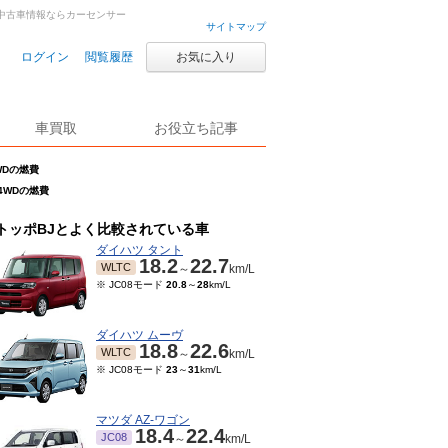
古車・中古車情報ならカーセンサー
サイトマップ
ログイン
閲覧履歴
お気に入り
車買取
お役立ち記事
4WDの燃費
 4WDの燃費
トッポBJとよく比較されている車
ダイハツ タント
18.2
22.7
WLTC
～
km/L
※ JC08モード
20.8
～
28
km/L
ダイハツ ムーヴ
18.8
22.6
WLTC
～
km/L
※ JC08モード
23
～
31
km/L
マツダ AZ-ワゴン
18.4
22.4
JC08
～
km/L