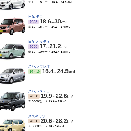
※ 10・15モード
15.4
～
23.5
km/L
日産 モコ
18.6
30
JC08
～
km/L
※ 10・15モード
16.8
～
27
km/L
日産 オッティ
17
21.2
JC08
～
km/L
※ 10・15モード
15.2
～
23
km/L
スバル プレオ
16.4
24.5
10・15
～
km/L
スバル ステラ
19.9
22.6
WLTC
～
km/L
※ JC08モード
19.6
～
31
km/L
スズキ アルト
20.6
28.2
WLTC
～
km/L
※ JC08モード
20
～
37
km/L