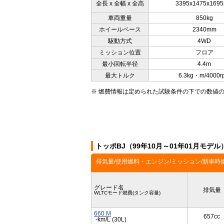
全長 x 全幅 x 全高
3395x1475x169
車両重量
850kg
ホイールベース
2340mm
駆動方式
4WD
ミッション位置
フロア
最小回転半径
4.4m
最大トルク
6.3kg・m/4000r
※ 燃費情報は定められた試験条件の下での数値
トッポBJ（99年10月～01年01月モデ
排気量/使用燃料・エンジン/ミッション/新車時
グレード名
排気量
WLTCモード燃費(タンク容量)
660 M
657cc
-km/L (30L)