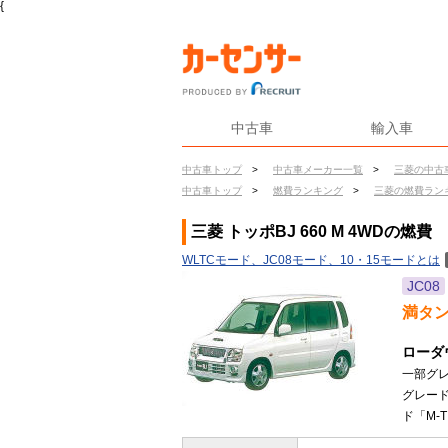
{
中古車
輸入車
中古車トップ
>
中古車メーカー一覧
>
三菱の中古
中古車トップ
>
燃費ランキング
>
三菱の燃費ラン
三菱 トッポBJ 660 M 4WDの燃費
WLTCモード、JC08モード、10・15モードとは
JC08
満タ
ローダ
一部グレ
グレー
ド「M-T