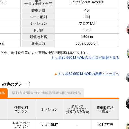
室内
5mm
1715x1220x1425mm
全長 x 全幅 x 全高
乗車定員
4人
シート配列
2列
ミッション
フロア4AT
ドア数
5ドア
最低地上高
160mm
pm
最高出力
50ps/6500rpm
のため、走行条件等により実際の燃料消費率は異なります。
トッポBJ 660 M 4WDのカタログ情報を見る
トッポBJ 660 M 4WDの燃費・トップヘ
ル）の他のグレード
価格
駆動方式/最大出力/過給器/生産期間/燃費性能
満タンで
使用燃料
新車時価格
ミッション
どこまで走る？
エンジン
(税込)
(燃費xタンク容量)
レギュラー
フロア5MT
-
101.7
万円
ガソリン