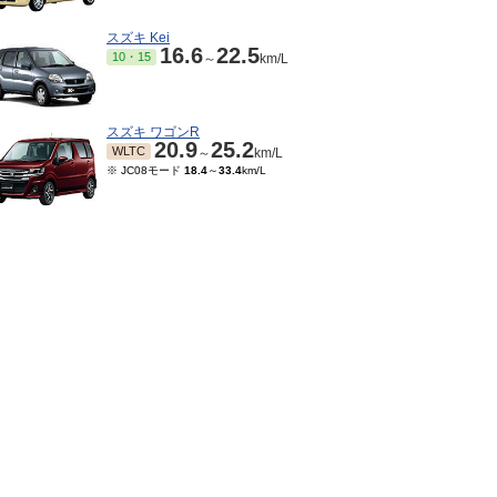
スズキ Kei
16.6
22.5
10・15
～
km/L
スズキ ワゴンR
20.9
25.2
WLTC
～
km/L
※ JC08モード
18.4
～
33.4
km/L