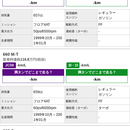
-km
-km
レギュラー
使用燃料
657cc
排気量
エンジン
ガソリン
フロア4AT
FF
ミッション
駆動方式
50ps/6500rpm
-
最大出力
過給器（ターボ）
1999年10月～200
-
生産期間
燃費性能
1年01月
660 M-T
新車時価格
116.8
万円(税抜)
JC08
-km/L
10・15
-km/L
満タンでどこまで走る？
満タンでどこまで走る？
-km
-km
レギュラー
使用燃料
659cc
排気量
エンジン
ガソリン
フロア4AT
FF
ミッション
駆動方式
60ps/6000rpm
ターボ
最大出力
過給器（ターボ）
1999年10月～200
-
生産期間
燃費性能
1年01月