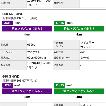
1999年10月～200
-
生産期間
燃費性能
1年01月
660 M-T 4WD
新車時価格
132.1
万円(税抜)
JC08
-km/L
10・15
-km/L
満タンでどこまで走る？
満タンでどこまで走る？
-km
-km
レギュラー
使用燃料
659cc
排気量
エンジン
ガソリン
フロア4AT
4WD
ミッション
駆動方式
60ps/6000rpm
ターボ
最大出力
過給器（ターボ）
1999年10月～200
-
生産期間
燃費性能
1年01月
660 S 4WD
新車時価格
105.4
万円(税抜)
JC08
-km/L
10・15
-km/L
満タンでどこまで走る？
満タンでどこまで走る？
-km
-km
レギュラー
使用燃料