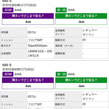
660 S
新車時価格
90.1
万円(税抜)
JC08
-km/L
10・15
-km/L
満タンでどこまで走る？
満タンでどこまで走る？
-km
-km
レギュラー
使用燃料
657cc
排気量
エンジン
ガソリン
フロア5MT
FF
ミッション
駆動方式
50ps/6500rpm
-
最大出力
過給器（ターボ）
1999年10月～200
-
生産期間
燃費性能
1年01月
660 S
新車時価格
95
万円(税抜)
JC08
-km/L
10・15
-km/L
満タンでどこまで走る？
満タンでどこまで走る？
-km
-km
レギュラー
使用燃料
657cc
排気量
エンジン
ガソリン
フロア3AT
FF
ミッション
駆動方式