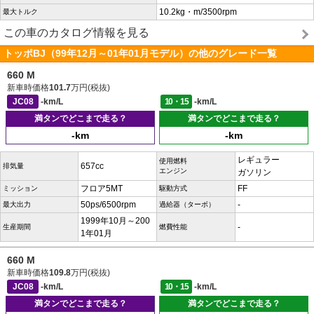
10.2kg・m/3500rpm
最大トルク
この車のカタログ情報を見る
トッポBJ（99年12月～01年01月モデル）の他のグレード一覧
660 M
新車時価格
101.7
万円(税抜)
JC08
-km/L
10・15
-km/L
満タンでどこまで走る？
満タンでどこまで走る？
-km
-km
レギュラー
使用燃料
657cc
排気量
エンジン
ガソリン
フロア5MT
FF
ミッション
駆動方式
50ps/6500rpm
-
最大出力
過給器（ターボ）
1999年10月～200
-
生産期間
燃費性能
1年01月
660 M
新車時価格
109.8
万円(税抜)
JC08
-km/L
10・15
-km/L
満タンでどこまで走る？
満タンでどこまで走る？