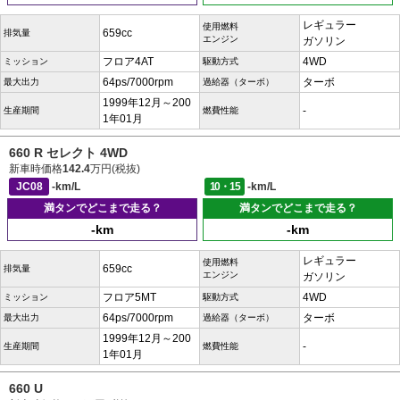
レギュラー
使用燃料
659cc
排気量
エンジン
ガソリン
フロア4AT
4WD
ミッション
駆動方式
64ps/7000rpm
ターボ
最大出力
過給器（ターボ）
1999年12月～200
-
生産期間
燃費性能
1年01月
660 R セレクト 4WD
新車時価格
142.4
万円(税抜)
JC08
-km/L
10・15
-km/L
満タンでどこまで走る？
満タンでどこまで走る？
-km
-km
レギュラー
使用燃料
659cc
排気量
エンジン
ガソリン
フロア5MT
4WD
ミッション
駆動方式
64ps/7000rpm
ターボ
最大出力
過給器（ターボ）
1999年12月～200
-
生産期間
燃費性能
1年01月
660 U