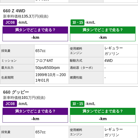
660 Z 4WD
新車時価格
135.3
万円(税抜)
JC08
-km/L
10・15
-km/L
満タンでどこまで走る？
満タンでどこまで走る？
-km
-km
レギュラー
使用燃料
657cc
排気量
エンジン
ガソリン
フロア4AT
4WD
ミッション
駆動方式
50ps/6500rpm
-
最大出力
過給器（ターボ）
1999年10月～200
-
生産期間
燃費性能
1年01月
660 グッピー
新車時価格
101
万円(税抜)
JC08
-km/L
10・15
-km/L
満タンでどこまで走る？
満タンでどこまで走る？
-km
-km
レギュラー
使用燃料
657cc
排気量
エンジン
ガソリン