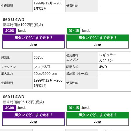
1999年12月～200
-
生産期間
燃費性能
1年01月
660 U 4WD
新車時価格
100
万円(税抜)
JC08
-km/L
10・15
-km/L
満タンでどこまで走る？
満タンでどこまで走る？
-km
-km
レギュラー
使用燃料
657cc
排気量
エンジン
ガソリン
フロア3AT
4WD
ミッション
駆動方式
50ps/6500rpm
-
最大出力
過給器（ターボ）
1999年12月～200
-
生産期間
燃費性能
1年01月
660 U 4WD
新車時価格
95.1
万円(税抜)
JC08
-km/L
10・15
-km/L
満タンでどこまで走る？
満タンでどこまで走る？
-km
-km