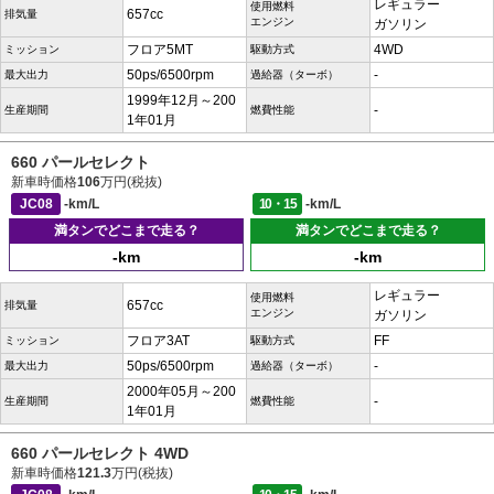
レギュラー
使用燃料
657cc
排気量
エンジン
ガソリン
フロア5MT
4WD
ミッション
駆動方式
50ps/6500rpm
-
最大出力
過給器（ターボ）
1999年12月～200
-
生産期間
燃費性能
1年01月
660 パールセレクト
新車時価格
106
万円(税抜)
JC08
-km/L
10・15
-km/L
満タンでどこまで走る？
満タンでどこまで走る？
-km
-km
レギュラー
使用燃料
657cc
排気量
エンジン
ガソリン
フロア3AT
FF
ミッション
駆動方式
50ps/6500rpm
-
最大出力
過給器（ターボ）
2000年05月～200
-
生産期間
燃費性能
1年01月
660 パールセレクト 4WD
新車時価格
121.3
万円(税抜)