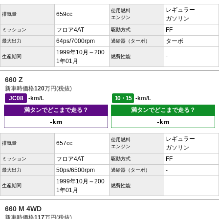
レギュラー
使用燃料
659cc
排気量
エンジン
ガソリン
フロア4AT
FF
ミッション
駆動方式
64ps/7000rpm
ターボ
最大出力
過給器（ターボ）
1999年10月～200
-
生産期間
燃費性能
1年01月
660 Z
新車時価格
120
万円(税抜)
JC08
-km/L
10・15
-km/L
満タンでどこまで走る？
満タンでどこまで走る？
-km
-km
レギュラー
使用燃料
657cc
排気量
エンジン
ガソリン
フロア4AT
FF
ミッション
駆動方式
50ps/6500rpm
-
最大出力
過給器（ターボ）
1999年10月～200
-
生産期間
燃費性能
1年01月
660 M 4WD
新車時価格
117
万円(税抜)