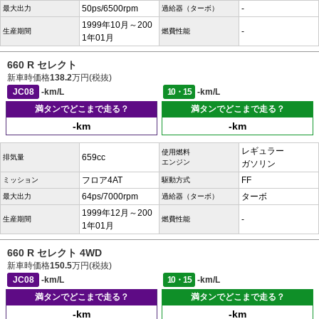
50ps/6500rpm
-
最大出力
過給器（ターボ）
1999年10月～200
-
生産期間
燃費性能
1年01月
660 R セレクト
新車時価格
138.2
万円(税抜)
JC08
-km/L
10・15
-km/L
満タンでどこまで走る？
満タンでどこまで走る？
-km
-km
レギュラー
使用燃料
659cc
排気量
エンジン
ガソリン
フロア4AT
FF
ミッション
駆動方式
64ps/7000rpm
ターボ
最大出力
過給器（ターボ）
1999年12月～200
-
生産期間
燃費性能
1年01月
660 R セレクト 4WD
新車時価格
150.5
万円(税抜)
JC08
-km/L
10・15
-km/L
満タンでどこまで走る？
満タンでどこまで走る？
-km
-km