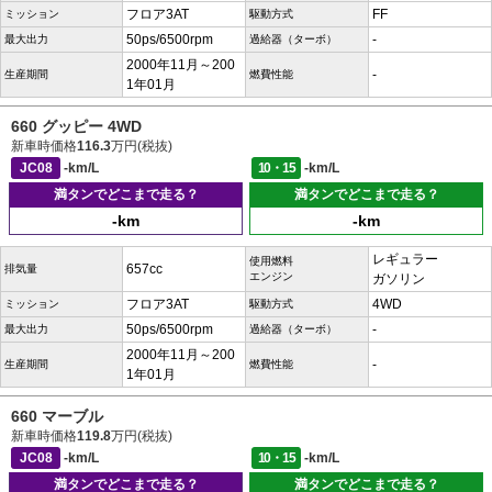
フロア3AT
FF
ミッション
駆動方式
50ps/6500rpm
-
最大出力
過給器（ターボ）
2000年11月～200
-
生産期間
燃費性能
1年01月
660 グッピー 4WD
新車時価格
116.3
万円(税抜)
JC08
-km/L
10・15
-km/L
満タンでどこまで走る？
満タンでどこまで走る？
-km
-km
レギュラー
使用燃料
657cc
排気量
エンジン
ガソリン
フロア3AT
4WD
ミッション
駆動方式
50ps/6500rpm
-
最大出力
過給器（ターボ）
2000年11月～200
-
生産期間
燃費性能
1年01月
660 マーブル
新車時価格
119.8
万円(税抜)
JC08
-km/L
10・15
-km/L
満タンでどこまで走る？
満タンでどこまで走る？