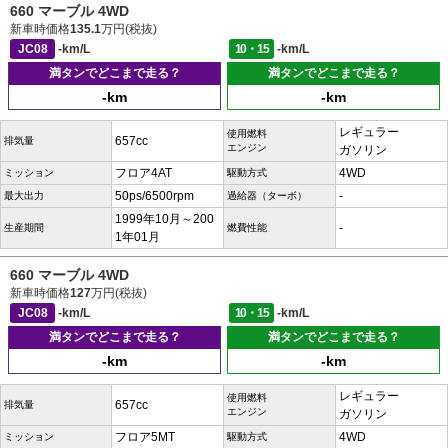
660 マーブル 4WD
新車時価格
135.1
万円(税抜)
JC08
-km/L
10・15
-km/L
満タンでどこまで走る？
満タンでどこまで走る？
-km
-km
レギュラー
使用燃料
657cc
排気量
エンジン
ガソリン
フロア4AT
4WD
ミッション
駆動方式
50ps/6500rpm
-
最大出力
過給器（ターボ）
1999年10月～200
-
生産期間
燃費性能
1年01月
660 マーブル 4WD
新車時価格
127
万円(税抜)
JC08
-km/L
10・15
-km/L
満タンでどこまで走る？
満タンでどこまで走る？
-km
-km
レギュラー
使用燃料
657cc
排気量
エンジン
ガソリン
フロア5MT
4WD
ミッション
駆動方式