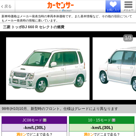
戻る
お気に入り
メニュー
新車時価格はメーカー発表当時の車両本体価格です。また基本情報など、その他の項目について
もメーカー発表時の情報に基いています。
三菱 トッポBJ 660 R セレクトの燃費
1/3
98年(H10)10月、新型時のフロント。仕様はグレードにより異なります
JC08モード
10・15モード
-km/L(30L)
-km/L(30L)
満タン
でどこまで走る？
満タン
でどこまで走る？