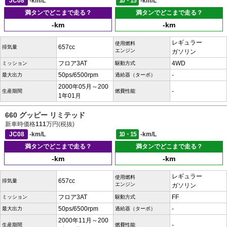
JC08
-km/L
10・15
-km/L
満タンでどこまで走る？
満タンでどこまで走る？
-km
-km
レギュラー
使用燃料
657cc
排気量
エンジン
ガソリン
フロア3AT
4WD
ミッション
駆動方式
50ps/6500rpm
-
最大出力
過給器（ターボ）
2000年05月～200
-
生産期間
燃費性能
1年01月
660 グッピー リミテッド
新車時価格
111
万円(税抜)
JC08
-km/L
10・15
-km/L
満タンでどこまで走る？
満タンでどこまで走る？
-km
-km
レギュラー
使用燃料
657cc
排気量
エンジン
ガソリン
フロア3AT
FF
ミッション
駆動方式
50ps/6500rpm
-
最大出力
過給器（ターボ）
2000年11月～200
-
生産期間
燃費性能