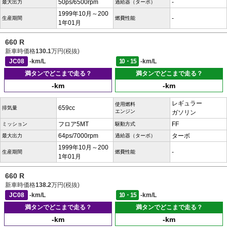
50ps/6500rpm
-
最大出力
過給器（ターボ）
1999年10月～200
-
生産期間
燃費性能
1年01月
660 R
新車時価格
130.1
万円(税抜)
JC08
-km/L
10・15
-km/L
満タンでどこまで走る？
満タンでどこまで走る？
-km
-km
レギュラー
使用燃料
659cc
排気量
エンジン
ガソリン
フロア5MT
FF
ミッション
駆動方式
64ps/7000rpm
ターボ
最大出力
過給器（ターボ）
1999年10月～200
-
生産期間
燃費性能
1年01月
660 R
新車時価格
138.2
万円(税抜)
JC08
-km/L
10・15
-km/L
満タンでどこまで走る？
満タンでどこまで走る？
-km
-km