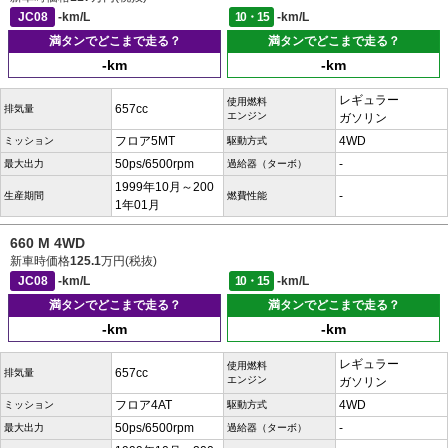
JC08
-km/L
10・15
-km/L
満タンでどこまで走る？
満タンでどこまで走る？
-km
-km
レギュラー
使用燃料
657cc
排気量
エンジン
ガソリン
フロア5MT
4WD
ミッション
駆動方式
50ps/6500rpm
-
最大出力
過給器（ターボ）
1999年10月～200
-
生産期間
燃費性能
1年01月
660 M 4WD
新車時価格
125.1
万円(税抜)
JC08
-km/L
10・15
-km/L
満タンでどこまで走る？
満タンでどこまで走る？
-km
-km
レギュラー
使用燃料
657cc
排気量
エンジン
ガソリン
フロア4AT
4WD
ミッション
駆動方式
50ps/6500rpm
-
最大出力
過給器（ターボ）