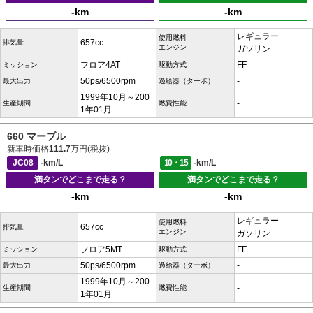
-km
-km
レギュラー
使用燃料
657cc
排気量
エンジン
ガソリン
フロア4AT
FF
ミッション
駆動方式
50ps/6500rpm
-
最大出力
過給器（ターボ）
1999年10月～200
-
生産期間
燃費性能
1年01月
660 マーブル
新車時価格
111.7
万円(税抜)
JC08
-km/L
10・15
-km/L
満タンでどこまで走る？
満タンでどこまで走る？
-km
-km
レギュラー
使用燃料
657cc
排気量
エンジン
ガソリン
フロア5MT
FF
ミッション
駆動方式
50ps/6500rpm
-
最大出力
過給器（ターボ）
1999年10月～200
-
生産期間
燃費性能
1年01月