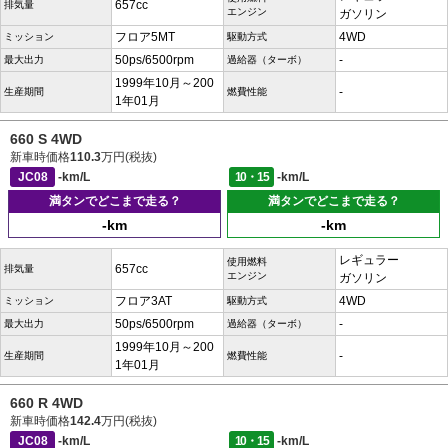
657cc
排気量
エンジン
ガソリン
フロア5MT
4WD
ミッション
駆動方式
50ps/6500rpm
-
最大出力
過給器（ターボ）
1999年10月～200
-
生産期間
燃費性能
1年01月
660 S 4WD
新車時価格
110.3
万円(税抜)
JC08
-km/L
10・15
-km/L
満タンでどこまで走る？
満タンでどこまで走る？
-km
-km
レギュラー
使用燃料
657cc
排気量
エンジン
ガソリン
フロア3AT
4WD
ミッション
駆動方式
50ps/6500rpm
-
最大出力
過給器（ターボ）
1999年10月～200
-
生産期間
燃費性能
1年01月
660 R 4WD
新車時価格
142.4
万円(税抜)
JC08
-km/L
10・15
-km/L