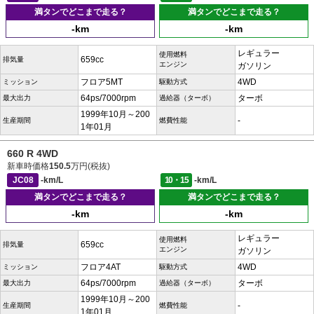
満タンでどこまで走る？
満タンでどこまで走る？
-km
-km
レギュラー
使用燃料
659cc
排気量
エンジン
ガソリン
フロア5MT
4WD
ミッション
駆動方式
64ps/7000rpm
ターボ
最大出力
過給器（ターボ）
1999年10月～200
-
生産期間
燃費性能
1年01月
660 R 4WD
新車時価格
150.5
万円(税抜)
JC08
-km/L
10・15
-km/L
満タンでどこまで走る？
満タンでどこまで走る？
-km
-km
レギュラー
使用燃料
659cc
排気量
エンジン
ガソリン
フロア4AT
4WD
ミッション
駆動方式
64ps/7000rpm
ターボ
最大出力
過給器（ターボ）
1999年10月～200
-
生産期間
燃費性能
1年01月