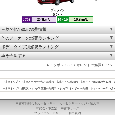
ダイハツ
タント
JC08
20.8km/L
10・15
16.8km/L
三菱の他の車の燃費情報
他のメーカーの燃費ランキング
ボディタイプ別燃費ランキング
車を売却する
▲トッポBJ 660 R セレクトの燃費TOPへ
中古車トップ
中古車メーカー一覧
三菱の中古車
トッポBJの中古車
トッポBJ(99年12月～
中古車トップ
燃費ランキング
三菱の燃費ランキング
トッポBJの燃費
トッポBJ(99年12月
中古車情報ならカーセンサー
カーセンサーエッジ・輸入車
車買取・車査定
中古車リース
プライバシーポリシー
利用規約