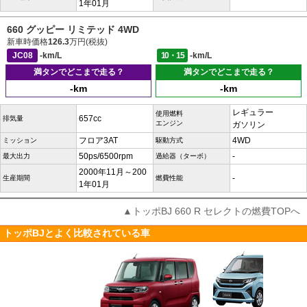
1年01月
660 グッピー リミテッド 4WD
新車時価格
126.3
万円(税抜)
JC08
-km/L
10・15
-km/L
満タンでどこまで走る？
満タンでどこまで走る？
-km
-km
レギュラー
使用燃料
657cc
排気量
エンジン
ガソリン
フロア3AT
4WD
ミッション
駆動方式
50ps/6500rpm
-
最大出力
過給器（ターボ）
2000年11月～200
-
生産期間
燃費性能
1年01月
▲トッポBJ 660 R セレクトの燃費TOPへ
トッポBJとよく比較されている車