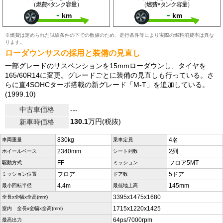
（燃費×タンク容量）
（燃費×タンク容量）
-
-
km
km
※燃費は定められた試験条件の下での数値のため、走行条件等により実際の燃料消費率は異な
ります。
ローダウンサスの採用と装備の見直し
一部グレードのサスペンションを15mmローダウンし、タイヤを
165/60R14に変更。グレードごとに装備の見直しも行っている。さ
らに直4SOHCターボ搭載の新グレード「M-T」を追加している。
(1999.10)
中古車価格
---
130.1
万円(税抜)
新車時価格
830kg
4名
車両重量
乗車定員
2340mm
2列
ホイールベース
シート列数
FF
フロア5MT
駆動方式
ミッション
フロア
5ドア
ミッション位置
ドア数
4.4m
145mm
最小回転半径
最低地上高
3395x1475x1680
全長x全幅x全高(mm)
1715x1220x1425
室内 全長x全幅x全高(mm)
64ps/7000rpm
最高出力