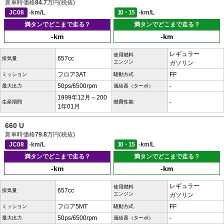
新車時価格
84.7
万円(税抜)
JC08
-km/L
10・15
-km/L
満タンでどこまで走る？
満タンでどこまで走る？
-km
-km
レギュラー
使用燃料
657cc
排気量
エンジン
ガソリン
フロア3AT
FF
ミッション
駆動方式
50ps/6500rpm
-
最大出力
過給器（ターボ）
1999年12月～200
-
生産期間
燃費性能
1年01月
660 U
新車時価格
79.8
万円(税抜)
JC08
-km/L
10・15
-km/L
満タンでどこまで走る？
満タンでどこまで走る？
-km
-km
レギュラー
使用燃料
657cc
排気量
エンジン
ガソリン
フロア5MT
FF
ミッション
駆動方式
50ps/6500rpm
-
最大出力
過給器（ターボ）