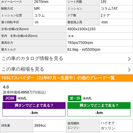
2670mm
1列
ホイールベース
シート列数
MR
コラム7AT
駆動方式
ミッション
コラム
2ドア
ミッション位置
ドア数
-m
-mm
最小回転半径
最低地上高
4600x1930x1193
全長x全幅x全高(mm)
-x-x-
室内 全長x全幅x全高(mm)
765ps/7500rpm
最高出力
81.6kg・m/5500rpm
最大トルク
この車のカタログ情報を見る
この車の相場を見る
765LTスパイダー（21年07月～生産中）の他のグレード一覧
4.0
新車時価格
4950
万円(税込)
JC08
-km/L
10・15
-km/L
満タンでどこまで走る？
満タンでどこまで走る？
-km
-km
ハイオク
使用燃料
3994cc
排気量
エンジン
ガソリン