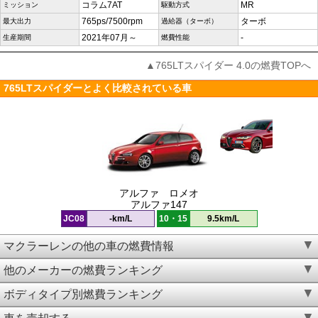
コラム7AT
MR
ミッション
駆動方式
765ps/7500rpm
ターボ
最大出力
過給器（ターボ）
2021年07月～
-
生産期間
燃費性能
▲765LTスパイダー 4.0の燃費TOPへ
765LTスパイダーとよく比較されている車
アルファ ロメオ
アルファ147
JC08
-km/L
10・15
9.5km/L
マクラーレンの他の車の燃費情報
他のメーカーの燃費ランキング
ボディタイプ別燃費ランキング