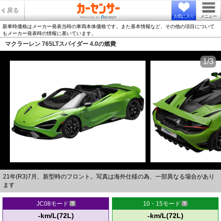
戻る
お気に入り
メニュー
新車時価格はメーカー発表当時の車両本体価格です。また基本情報など、その他の項目について
もメーカー発表時の情報に基いています。
マクラーレン 765LTスパイダー 4.0の燃費
1/3
21年(R3)7月、新型時のフロント。写真は海外仕様の為、一部異なる場合があり
ます
JC08モード
10・15モード
-km/L(72L)
-km/L(72L)