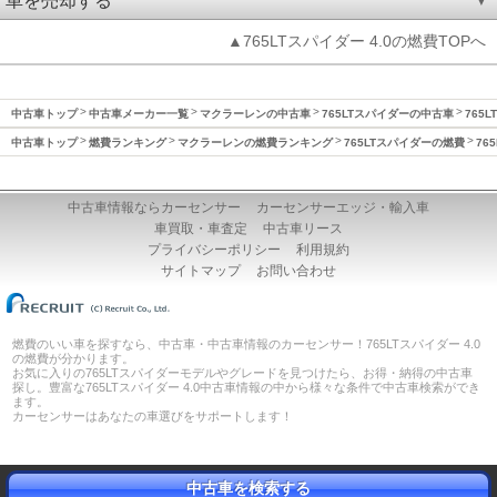
車を売却する
▲765LTスパイダー 4.0の燃費TOPへ
中古車トップ
中古車メーカー一覧
マクラーレンの中古車
765LTスパイダーの中古車
765
中古車トップ
燃費ランキング
マクラーレンの燃費ランキング
765LTスパイダーの燃費
76
中古車情報ならカーセンサー
カーセンサーエッジ・輸入車
車買取・車査定
中古車リース
プライバシーポリシー
利用規約
サイトマップ
お問い合わせ
燃費のいい車を探すなら、中古車・中古車情報のカーセンサー！765LTスパイダー 4.0
の燃費が分かります。
お気に入りの765LTスパイダーモデルやグレードを見つけたら、お得・納得の中古車
探し。豊富な765LTスパイダー 4.0中古車情報の中から様々な条件で中古車検索ができ
ます。
カーセンサーはあなたの車選びをサポートします！
中古車を検索する