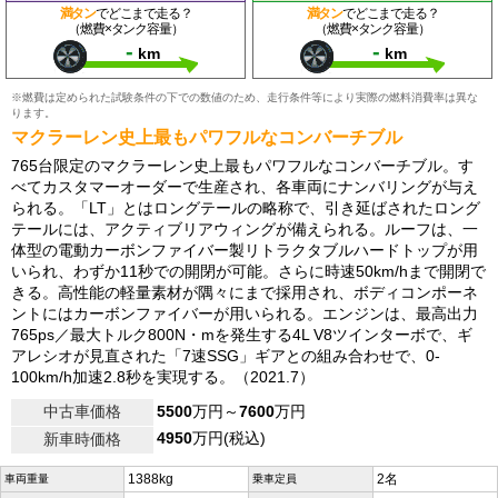
満タン
でどこまで走る？
満タン
でどこまで走る？
（燃費×タンク容量）
（燃費×タンク容量）
-
-
km
km
※燃費は定められた試験条件の下での数値のため、走行条件等により実際の燃料消費率は異な
ります。
マクラーレン史上最もパワフルなコンバーチブル
765台限定のマクラーレン史上最もパワフルなコンバーチブル。す
べてカスタマーオーダーで生産され、各車両にナンバリングが与え
られる。「LT」とはロングテールの略称で、引き延ばされたロング
テールには、アクティブリアウィングが備えられる。ルーフは、一
体型の電動カーボンファイバー製リトラクタブルハードトップが用
いられ、わずか11秒での開閉が可能。さらに時速50km/hまで開閉で
きる。高性能の軽量素材が隅々にまで採用され、ボディコンポーネ
ントにはカーボンファイバーが用いられる。エンジンは、最高出力
765ps／最大トルク800N・mを発生する4L V8ツインターボで、ギ
アレシオが見直された「7速SSG」ギアとの組み合わせで、0-
100km/h加速2.8秒を実現する。（2021.7）
中古車価格
5500
万円～
7600
万円
4950
万円(税込)
新車時価格
1388kg
2名
車両重量
乗車定員