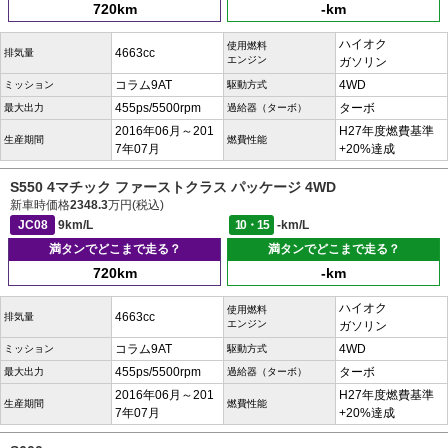
720km
-km
ハイオク
使用燃料
4663cc
排気量
エンジン
ガソリン
コラム9AT
4WD
ミッション
駆動方式
455ps/5500rpm
ターボ
最大出力
過給器（ターボ）
2016年06月～201
H27年度燃費基準
生産期間
燃費性能
7年07月
+20%達成
S550 4マチック ファーストクラス パッケージ 4WD
新車時価格
2348.3
万円(税込)
JC08
9km/L
10・15
-km/L
満タンでどこまで走る？
満タンでどこまで走る？
720km
-km
ハイオク
使用燃料
4663cc
排気量
エンジン
ガソリン
コラム9AT
4WD
ミッション
駆動方式
455ps/5500rpm
ターボ
最大出力
過給器（ターボ）
2016年06月～201
H27年度燃費基準
生産期間
燃費性能
7年07月
+20%達成