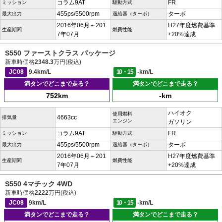
コラム9AT
FR
ミッション
駆動方式
455ps/5500rpm
ターボ
最大出力
過給器（ターボ）
2016年06月～201
H27年度燃費基準
生産期間
燃費性能
7年07月
+20%達成
S550 ファーストクラス パッケージ
新車時価格
2348.3
万円(税込)
JC08
9.4km/L
10・15
-km/L
満タンでどこまで走る？
満タンでどこまで走る？
752km
-km
ハイオク
使用燃料
4663cc
排気量
エンジン
ガソリン
コラム9AT
FR
ミッション
駆動方式
455ps/5500rpm
ターボ
最大出力
過給器（ターボ）
2016年06月～201
H27年度燃費基準
生産期間
燃費性能
7年07月
+20%達成
S550 4マチック 4WD
新車時価格
2222
万円(税込)
JC08
9km/L
10・15
-km/L
満タンでどこまで走る？
満タンでどこまで走る？