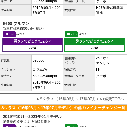
530ps/5300rpm
ターボ
最大出力
過給器（ターボ）
2016年06月～201
H27年度燃費基準
生産期間
燃費性能
7年07月
達成
S600 プルマン
新車時価格
8800
万円(税込)
JC08
-km/L
10・15
-km/L
満タンでどこまで走る？
満タンでどこまで走る？
-km
-km
ハイオク
使用燃料
5980cc
排気量
エンジン
ガソリン
コラム7AT
FR
ミッション
駆動方式
530ps/5300rpm
ターボ
最大出力
過給器（ターボ）
2016年09月～201
-
生産期間
燃費性能
7年07月
▲Sクラス（16年06月～17年07月）の燃費TOPへ
Sクラス（16年06月～17年07月モデル）の他のマイナーチェンジ一覧
2019年10月～2021年01月モデル
消費税の変更により価格を修正