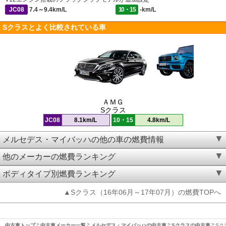
JC08
7.4～9.4km/L
10・15
-km/L
Sクラスとよく比較されている車
ＡＭＧ
Sクラス
JC08
8.1km/L
10・15
4.8km/L
メルセデス・マイバッハの他の車の燃費情報
他のメーカーの燃費ランキング
ボディタイプ別燃費ランキング
▲Sクラス（16年06月～17年07月）の燃費TOPへ
中古車トップ
中古車メーカー一覧
メルセデス・マイバッハの中古車
Sクラスの中古車
Sク