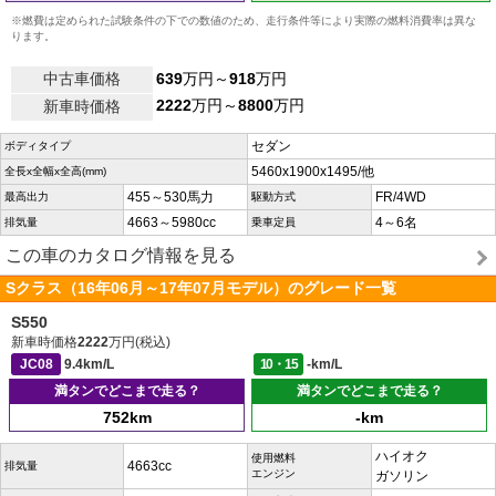
※燃費は定められた試験条件の下での数値のため、走行条件等により実際の燃料消費率は異な
ります。
中古車価格
639
万円～
918
万円
2222
万円～
8800
万円
新車時価格
セダン
ボディタイプ
5460x1900x1495/他
全長x全幅x全高(mm)
455～530馬力
FR/4WD
最高出力
駆動方式
4663～5980cc
4～6名
排気量
乗車定員
この車のカタログ情報を見る
Sクラス（16年06月～17年07月モデル）のグレード一覧
S550
新車時価格
2222
万円(税込)
JC08
9.4km/L
10・15
-km/L
満タンでどこまで走る？
満タンでどこまで走る？
752km
-km
ハイオク
使用燃料
4663cc
排気量
エンジン
ガソリン