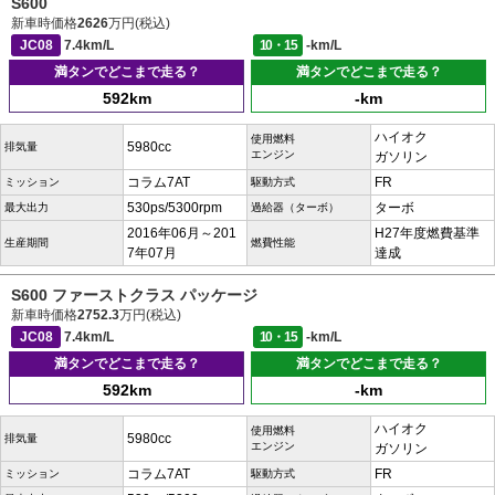
S600
新車時価格
2626
万円(税込)
JC08
7.4km/L
10・15
-km/L
満タンでどこまで走る？
満タンでどこまで走る？
592km
-km
ハイオク
使用燃料
5980cc
排気量
エンジン
ガソリン
コラム7AT
FR
ミッション
駆動方式
530ps/5300rpm
ターボ
最大出力
過給器（ターボ）
2016年06月～201
H27年度燃費基準
生産期間
燃費性能
7年07月
達成
S600 ファーストクラス パッケージ
新車時価格
2752.3
万円(税込)
JC08
7.4km/L
10・15
-km/L
満タンでどこまで走る？
満タンでどこまで走る？
592km
-km
ハイオク
使用燃料
5980cc
排気量
エンジン
ガソリン
コラム7AT
FR
ミッション
駆動方式