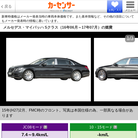
戻る
お気に入り
メニュー
新車時価格はメーカー発表当時の車両本体価格です。また基本情報など、その他の項目について
もメーカー発表時の情報に基いています。
メルセデス・マイバッハ Sクラス（16年06月～17年07月）の燃費
1/3
15年(H27)2月、FMC時のフロント。写真は本国仕様の為、一部異なる場合があ
ります
JC08モード
10・15モード
7.4～9.4km/L
-km/L