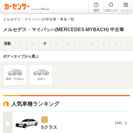
履歴
お気に入り
メニュー
メルセデス・マイバッハの中古車：車名一覧
メルセデス・マイバッハ(MERCEDES-MYBACH) 中古車
英数
ア
カ
サ
タ
ナ
ハ
マ
ヤ
ラ
ワ
ボディタイプから選ぶ
SUV・クロカン
セダン
人気車種ランキング
1
(44)
Sクラス