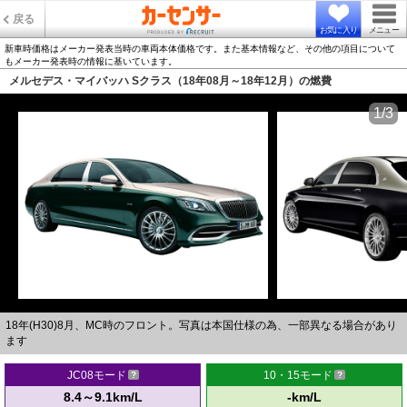
戻る
お気に入り
メニュー
新車時価格はメーカー発表当時の車両本体価格です。また基本情報など、その他の項目について
もメーカー発表時の情報に基いています。
メルセデス・マイバッハ Sクラス（18年08月～18年12月）の燃費
1/3
18年(H30)8月、MC時のフロント。写真は本国仕様の為、一部異なる場合があり
ます
JC08モード
10・15モード
8.4～9.1km/L
-km/L