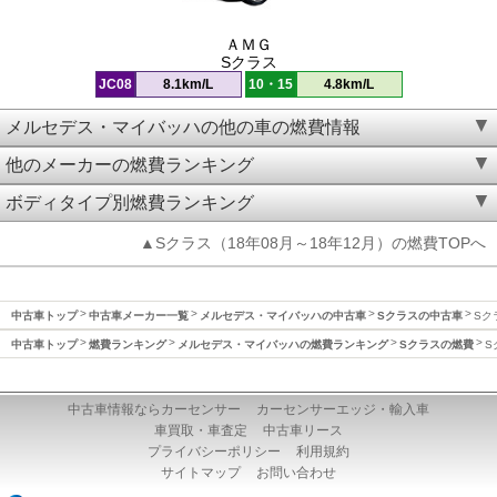
ＡＭＧ
Sクラス
JC08
8.1km/L
10・15
4.8km/L
メルセデス・マイバッハの他の車の燃費情報
他のメーカーの燃費ランキング
ボディタイプ別燃費ランキング
▲Sクラス（18年08月～18年12月）の燃費TOPへ
中古車トップ
中古車メーカー一覧
メルセデス・マイバッハの中古車
Sクラスの中古車
Sク
中古車トップ
燃費ランキング
メルセデス・マイバッハの燃費ランキング
Sクラスの燃費
S
中古車情報ならカーセンサー
カーセンサーエッジ・輸入車
車買取・車査定
中古車リース
プライバシーポリシー
利用規約
サイトマップ
お問い合わせ