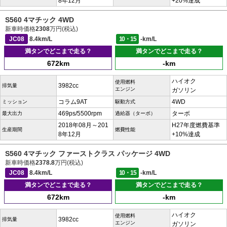
8年12月
+20%達成
S560 4マチック 4WD
新車時価格
2308
万円(税込)
JC08
8.4km/L
10・15
-km/L
満タンでどこまで走る？
満タンでどこまで走る？
672km
-km
ハイオク
使用燃料
3982cc
排気量
エンジン
ガソリン
コラム9AT
4WD
ミッション
駆動方式
469ps/5500rpm
ターボ
最大出力
過給器（ターボ）
2018年08月～201
H27年度燃費基準
生産期間
燃費性能
8年12月
+10%達成
S560 4マチック ファーストクラス パッケージ 4WD
新車時価格
2378.8
万円(税込)
JC08
8.4km/L
10・15
-km/L
満タンでどこまで走る？
満タンでどこまで走る？
672km
-km
ハイオク
使用燃料
3982cc
排気量
エンジン
ガソリン