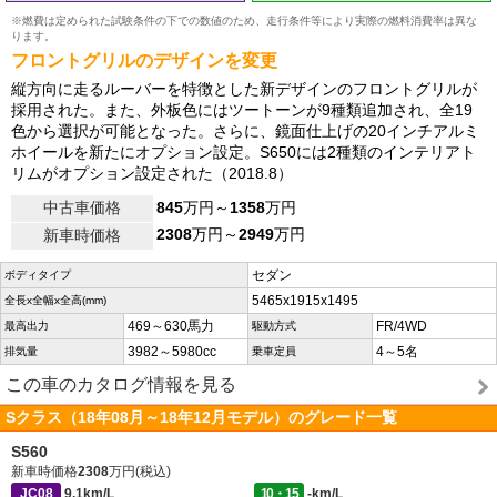
※燃費は定められた試験条件の下での数値のため、走行条件等により実際の燃料消費率は異な
ります。
フロントグリルのデザインを変更
縦方向に走るルーバーを特徴とした新デザインのフロントグリルが
採用された。また、外板色にはツートーンが9種類追加され、全19
色から選択が可能となった。さらに、鏡面仕上げの20インチアルミ
ホイールを新たにオプション設定。S650には2種類のインテリアト
リムがオプション設定された（2018.8）
中古車価格
845
万円～
1358
万円
2308
万円～
2949
万円
新車時価格
セダン
ボディタイプ
5465x1915x1495
全長x全幅x全高(mm)
469～630馬力
FR/4WD
最高出力
駆動方式
3982～5980cc
4～5名
排気量
乗車定員
この車のカタログ情報を見る
Sクラス（18年08月～18年12月モデル）のグレード一覧
S560
新車時価格
2308
万円(税込)
JC08
9.1km/L
10・15
-km/L