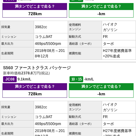
満タンでどこまで走る？
満タンでどこまで走る？
728km
-km
ハイオク
使用燃料
3982cc
排気量
エンジン
ガソリン
コラム9AT
FR
ミッション
駆動方式
469ps/5500rpm
ターボ
最大出力
過給器（ターボ）
2018年08月～201
H27年度燃費基準
生産期間
燃費性能
8年12月
+20%達成
S560 ファーストクラス パッケージ
新車時価格
2378.8
万円(税込)
JC08
9.1km/L
10・15
-km/L
満タンでどこまで走る？
満タンでどこまで走る？
728km
-km
ハイオク
使用燃料
3982cc
排気量
エンジン
ガソリン
コラム9AT
FR
ミッション
駆動方式
469ps/5500rpm
ターボ
最大出力
過給器（ターボ）
2018年08月～201
H27年度燃費基準
生産期間
燃費性能