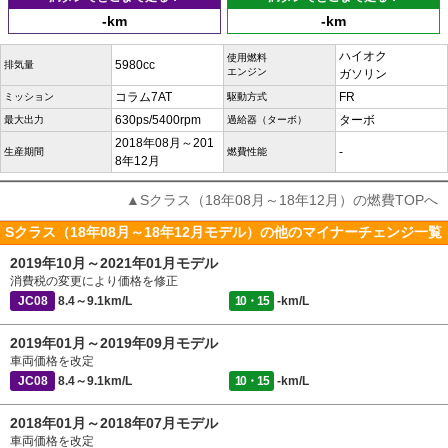
-km
-km
ハイオク
使用燃料
5980cc
排気量
エンジン
ガソリン
コラム7AT
FR
ミッション
駆動方式
630ps/5400rpm
ターボ
最大出力
過給器（ターボ）
2018年08月～201
-
生産期間
燃費性能
8年12月
▲Sクラス（18年08月～18年12月）の燃費TOPへ
Sクラス（18年08月～18年12月モデル）の他のマイナーチェンジ一覧
2019年10月～2021年01月モデル
消費税の変更により価格を修正
JC08
8.4～9.1km/L
10・15
-km/L
2019年01月～2019年09月モデル
車両価格を改定
JC08
8.4～9.1km/L
10・15
-km/L
2018年01月～2018年07月モデル
車両価格を改定