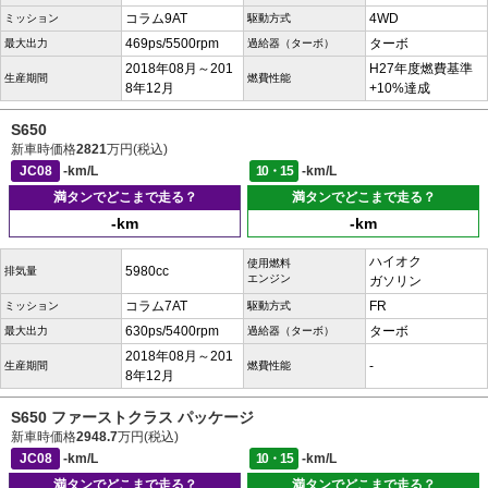
コラム9AT
4WD
ミッション
駆動方式
469ps/5500rpm
ターボ
最大出力
過給器（ターボ）
2018年08月～201
H27年度燃費基準
生産期間
燃費性能
8年12月
+10%達成
S650
新車時価格
2821
万円(税込)
JC08
-km/L
10・15
-km/L
満タンでどこまで走る？
満タンでどこまで走る？
-km
-km
ハイオク
使用燃料
5980cc
排気量
エンジン
ガソリン
コラム7AT
FR
ミッション
駆動方式
630ps/5400rpm
ターボ
最大出力
過給器（ターボ）
2018年08月～201
-
生産期間
燃費性能
8年12月
S650 ファーストクラス パッケージ
新車時価格
2948.7
万円(税込)
JC08
-km/L
10・15
-km/L
満タンでどこまで走る？
満タンでどこまで走る？