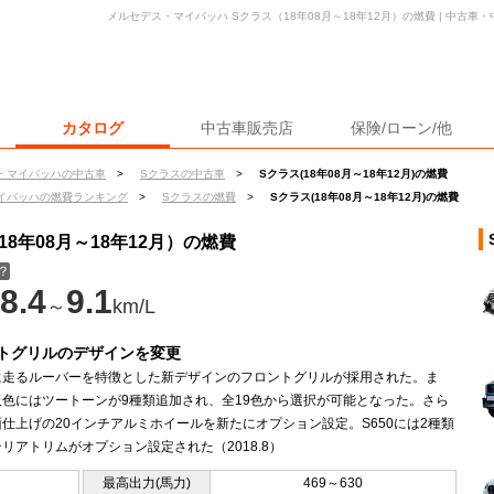
メルセデス・マイバッハ Sクラス（18年08月～18年12月）の燃費 | 中古
カタログ
中古車販売店
保険/ローン/他
・マイバッハの中古車
>
Sクラスの中古車
>
Sクラス(18年08月～18年12月)の燃費
イバッハの燃費ランキング
>
Sクラスの燃費
>
Sクラス(18年08月～18年12月)の燃費
8年08月～18年12月）の燃費
？
8.4
9.1
～
km/L
トグリルのデザインを変更
に走るルーバーを特徴とした新デザインのフロントグリルが採用された。ま
板色にはツートーンが9種類追加され、全19色から選択が可能となった。さら
仕上げの20インチアルミホイールを新たにオプション設定。S650には2種類
リアトリムがオプション設定された（2018.8）
最高出力(馬力)
469～630