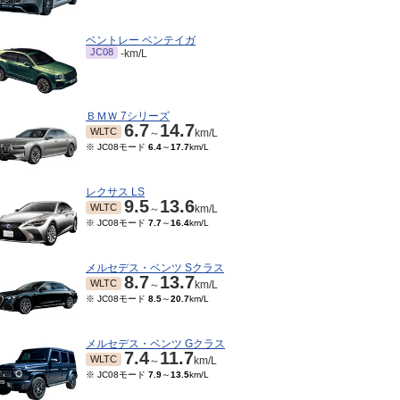
ベントレー ベンテイガ
JC08
-km/L
ＢＭＷ 7シリーズ
6.7
14.7
WLTC
～
km/L
※ JC08モード
6.4
～
17.7
km/L
レクサス LS
9.5
13.6
WLTC
～
km/L
※ JC08モード
7.7
～
16.4
km/L
06～2017/07
2015/04～2016/05
2015/02～2015/03
7.4
9.4
7.4
9.4
7.4
9.4
JC08
JC08
～
km/L
～
km/L
～
km/L
メルセデス・ベンツ Sクラス
8.7
13.7
WLTC
～
km/L
※ JC08モード
8.5
～
20.7
km/L
メルセデス・ベンツ Gクラス
7.4
11.7
WLTC
～
km/L
※ JC08モード
7.9
～
13.5
km/L