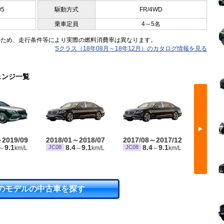
95
駆動方式
FR/4WD
乗車定員
4～5名
のため、走行条件等により実際の燃料消費率は異なります。
Sクラス（18年08月～18年12月）のカタログ情報を見る
ェンジ一覧
▶
～2019/09
2018/01～2018/07
2017/08～2017/12
2016/
9.1
8.4
9.1
8.4
9.1
JC08
JC08
JC08
～
km/L
～
km/L
～
km/L
のモデルの中古車を探す