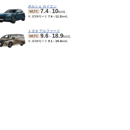
ポルシェ カイエン
7.4
10
WLTC
～
km/L
※ JC08モード
7.4
～
11.2
km/L
トヨタ アルファード
9.6
18.9
WLTC
～
km/L
※ JC08モード
9.1
～
19.4
km/L