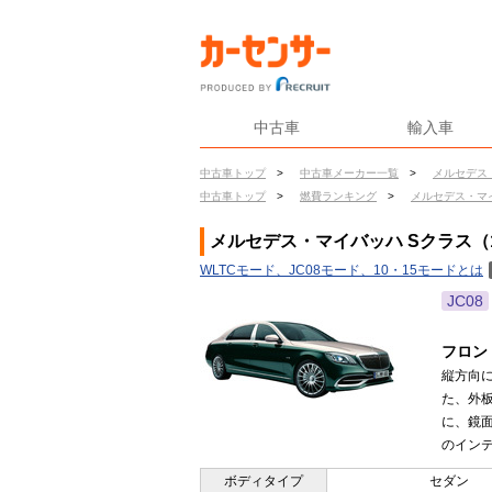
中古車
輸入車
中古車トップ
>
中古車メーカー一覧
>
メルセデス
中古車トップ
>
燃費ランキング
>
メルセデス・マ
メルセデス・マイバッハ Sクラス（1
WLTCモード、JC08モード、10・15モードとは
JC08
フロン
縦方向
た、外
に、鏡面
のインテ
ボディタイプ
セダン