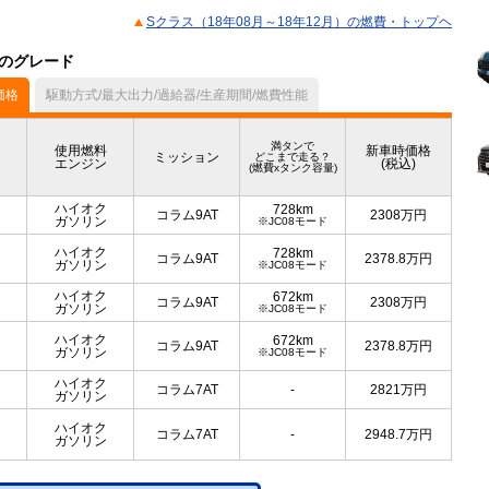
Sクラス（18年08月～18年12月）の燃費・トップヘ
）のグレード
価格
駆動方式/最大出力/過給器/生産期間/燃費性能
満タンで
使用燃料
新車時価格
ミッション
どこまで走る？
エンジン
(税込)
(燃費xタンク容量)
ハイオク
728km
コラム9AT
2308
万円
ガソリン
※JC08モード
ハイオク
728km
コラム9AT
2378.8
万円
ガソリン
※JC08モード
ハイオク
672km
コラム9AT
2308
万円
ガソリン
※JC08モード
ハイオク
672km
コラム9AT
2378.8
万円
ガソリン
※JC08モード
ハイオク
コラム7AT
-
2821
万円
ガソリン
ハイオク
コラム7AT
-
2948.7
万円
ガソリン