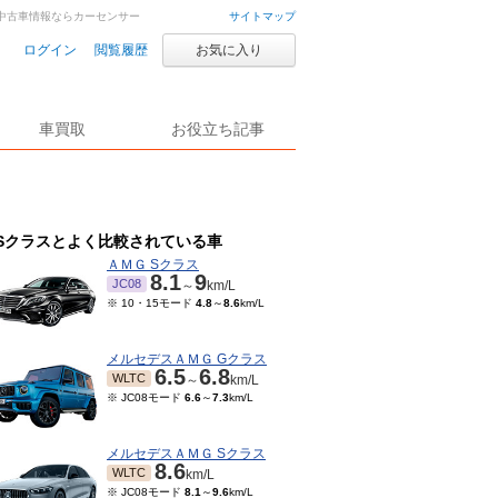
車・中古車情報ならカーセンサー
サイトマップ
ログイン
閲覧履歴
お気に入り
車買取
お役立ち記事
Sクラスとよく比較されている車
ＡＭＧ Sクラス
8.1
9
JC08
～
km/L
※ 10・15モード
4.8
～
8.6
km/L
メルセデスＡＭＧ Gクラス
6.5
6.8
WLTC
～
km/L
※ JC08モード
6.6
～
7.3
km/L
メルセデスＡＭＧ Sクラス
8.6
WLTC
km/L
※ JC08モード
8.1
～
9.6
km/L