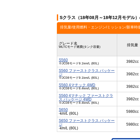
Sクラス（18年08月～18年12月モデル
排気量/使用燃料・エンジン/ミッション/新車時
グレード名
排気量
WLTCモード燃費(タンク容量)
S560
3982cc
※JC08モード9.1km/L (80L)
S560 ファーストクラス パッケー
3982cc
ジ
※JC08モード9.1km/L (80L)
S560 4マチック 4WD
3982cc
※JC08モード8.4km/L (80L)
S560 4マチック ファーストクラ
3982cc
ス パッケージ 4WD
※JC08モード8.4km/L (80L)
S650
5980cc
-km/L (80L)
S650 ファーストクラス パッケー
ジ
5980cc
-km/L (80L)