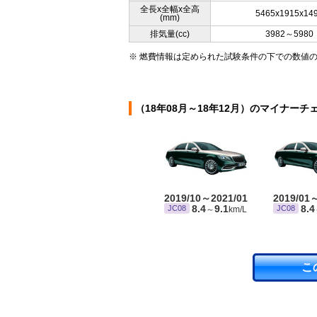
全長x全幅x全高
5465x1915x14
(mm)
排気量(cc)
3982～5980
※ 燃費情報は定められた試験条件の下での数値
（18年08月～18年12月）のマイナーチ
2019/10～2021/01
2019/01
8.4
9.1
8.4
JC08
JC08
～
km/L
こ