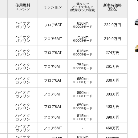
満タンで
使用燃料
新車時価格
ミッション
どこまで走る？
エンジン
(税込)
(燃費xタンク容量)
ハイオク
616km
フロア6AT
232.9
万円
ガソリン
※JC08モード
ハイオク
752km
フロア6MT
219.9
万円
ガソリン
※JC08モード
ハイオク
616km
フロア6AT
274
万円
ガソリン
※JC08モード
ハイオク
752km
フロア6MT
261
万円
ガソリン
※JC08モード
ハイオク
680km
フロア6AT
330
万円
ガソリン
※JC08モード
ハイオク
890km
フロア6MT
303
万円
ガソリン
※JC08モード
ハイオク
650km
フロア6AT
403
万円
ガソリン
※JC08モード
ハイオク
815km
フロア6MT
390
万円
ガソリン
※JC08モード
ハイオク
フロア6MT
-
460
万円
ガソリン
ハイオク
616km