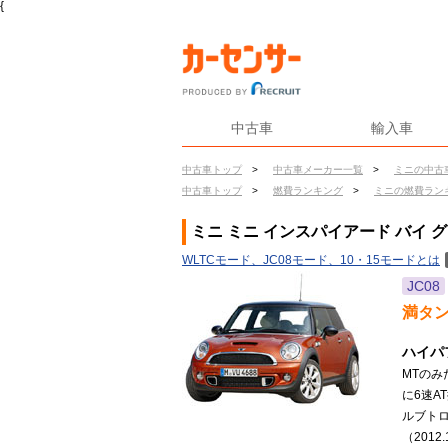
{
中古車
輸入車
中古車トップ
>
中古車メーカー一覧
>
ミニの中古
中古車トップ
>
燃費ランキング
>
ミニの燃費ラン
ミニ ミニ インスパイアード バイ 
WLTCモード、JC08モード、10・15モードとは
JC08
満タ
ハイパ
MTの
に6速
ルブト
（2012.