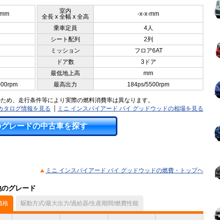
室内
0mm
-x-x-mm
全長 x 全幅 x 全高
乗車定員
4人
シート配列
2列
ミッション
フロア6AT
ドア数
3ドア
最低地上高
mm
000rpm
最高出力
184ps/5500rpm
のため、走行条件等により実際の燃料消費率は異なります。
のカタログ情報を見る
ミニ インスパイアード バイ グッドウッドの相場を見る
のグレードの中古車を探す
ミニ インスパイアード バイ グッドウッドの燃費・トップヘ
他のグレード
価格
駆動方式/最大出力/過給器/生産期間/燃費性能