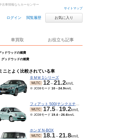
・中古車情報ならカーセンサー
サイトマップ
ログイン
閲覧履歴
お気に入り
車買取
お役立ち記事
 グッドウッドの燃費
イ グッドウッドの燃費
ミニとよく比較されている車
ＢＭＷ 1シリーズ
12
21.2
WLTC
～
km/L
※ JC08モード
10
～
24.9
km/L
フィアット 500(チンクエチェント)
17.5
19.2
WLTC
～
km/L
※ JC08モード
19.4
～
26.6
km/L
ホンダ N-BOX
18.1
21.8
WLTC
～
km/L