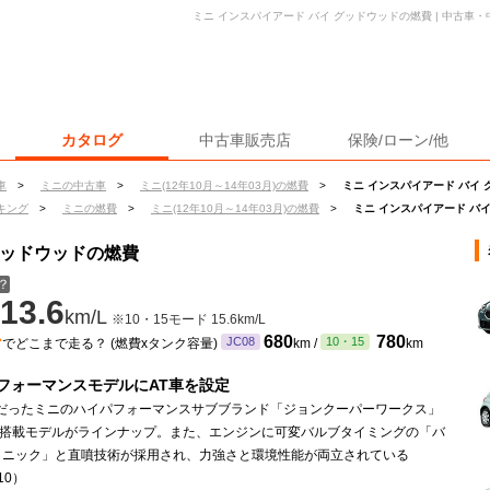
ミニ インスパイアード バイ グッドウッドの燃費 | 中古車
カタログ
中古車販売店
保険/ローン/他
車
>
ミニの中古車
>
ミニ(12年10月～14年03月)の燃費
>
ミニ インスパイアード バイ
キング
>
ミニの燃費
>
ミニ(12年10月～14年03月)の燃費
>
ミニ インスパイアード バ
グッドウッドの燃費
？
13.6
km/L
※10・15モード 15.6km/L
ン
680
780
JC08
10・15
でどこまで走る？ (燃費xタンク容量)
km /
km
フォーマンスモデルにAT車を設定
みだったミニのハイパフォーマンスサブブランド「ジョンクーパーワークス」
AT搭載モデルがラインナップ。また、エンジンに可変バルブタイミングの「バ
ロニック」と直噴技術が採用され、力強さと環境性能が両立されている
10）