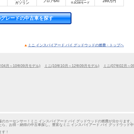
フロア6AT
289
万円
ガソリン
※JC08モード
のグレードの中古車を探す
ミニ インスパイアード バイ グッドウッドの燃費・トップヘ
年04月～10年09月モデル)
ミニ(10年10月～12年09月モデル)
ミニ(07年02月～0
のカーセンサー！ミニ インスパイアード バイ グッドウッドの燃費が分かります。
ら、お得・納得の中古車探し。豊富なミニ インスパイアード バイ グッドウッド
ます！