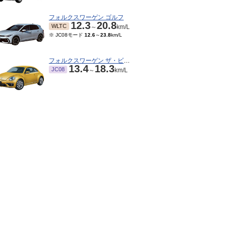
フォルクスワーゲン ゴルフ
12.3
20.8
WLTC
～
km/L
※ JC08モード
12.6
～
23.8
km/L
フォルクスワーゲン ザ・ビートル
13.4
18.3
JC08
～
km/L