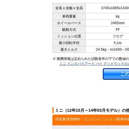
全長 x 全幅 x 全高
3745x1685x143
車両重量
kg
ホイールベース
2465mm
駆動方式
FF
ミッション位置
フロア
最小回転半径
5.1m
最大トルク
24.5kg・m/1600～5
※ 燃費情報は定められた試験条件の下での数値
ミニ インスパイアード バイ グッドウッド
こ
ミニ（12年10月～14年03月モデル）の
排気量/使用燃料・エンジン/ミッション/新車時