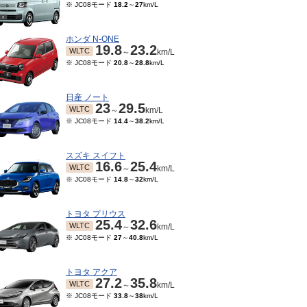
※ JC08モード
18.2
～
27
km/L
ホンダ N-ONE
19.8
23.2
WLTC
～
km/L
※ JC08モード
20.8
～
28.8
km/L
日産 ノート
23
29.5
WLTC
～
km/L
※ JC08モード
14.4
～
38.2
km/L
スズキ スイフト
16.6
25.4
WLTC
～
km/L
※ JC08モード
14.8
～
32
km/L
トヨタ プリウス
25.4
32.6
WLTC
～
km/L
※ JC08モード
27
～
40.8
km/L
トヨタ アクア
27.2
35.8
WLTC
～
km/L
※ JC08モード
33.8
～
38
km/L