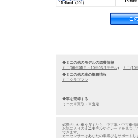
1598cc
15.4km/L (40L)
こ
◆ミニの他のモデルの燃費情報
ミニ(09年05月～10年03月モデル)
ミニ(10
◆ミニの他の車の燃費情報
ミニクラブマン
◆車を売却する
ミニの車買取・車査定
燃費のいい車を探すなら、中古車・中古車情報
お気に入りのミニモデルやグレードを見つけた
できます。
カーセンサーはあなたの車選びをサポートし