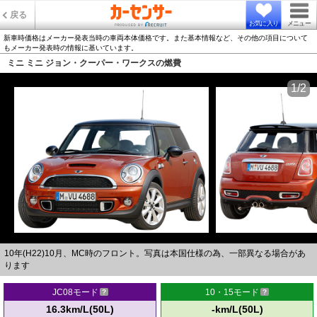
戻る
お気に入り
メニュー
新車時価格はメーカー発表当時の車両本体価格です。また基本情報など、その他の項目について
もメーカー発表時の情報に基いています。
ミニ ミニ ジョン・クーパー・ワークスの燃費
1/2
10年(H22)10月、MC時のフロント。写真は本国仕様の為、一部異なる場合があ
ります
JC08モード
10・15モード
16.3km/L(50L)
-km/L(50L)