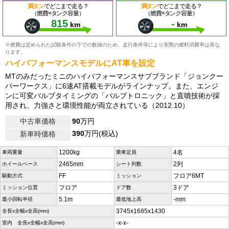
満タン
でどこまで走る？
満タン
でどこまで走る？
（燃費×タンク容量）
（燃費×タンク容量）
815
-
km
km
※燃費は定められた試験条件の下での数値のため、走行条件等により実際の燃料消費率は異な
ります。
ハイパフォーマンスモデルにAT車を設定
MTのみだったミニのハイパフォーマンスサブブランド「ジョンクー
パーワークス」に6速AT搭載モデルがラインナップ。また、エンジ
ンに可変バルブタイミングの「バルブトロニック」と直噴技術が採
用され、力強さと環境性能が両立されている（2012.10）
中古車価格
90
万円
390
万円(税込)
新車時価格
1200kg
4名
車両重量
乗車定員
2465mm
2列
ホイールベース
シート列数
FF
フロア6MT
駆動方式
ミッション
フロア
3ドア
ミッション位置
ドア数
5.1m
-mm
最小回転半径
最低地上高
3745x1685x1430
全長x全幅x全高(mm)
-x-x-
室内 全長x全幅x全高(mm)