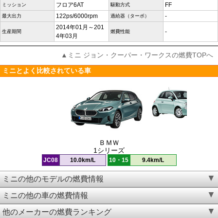
フロア6AT
FF
ミッション
駆動方式
122ps/6000rpm
-
最大出力
過給器（ターボ）
2014年01月～201
-
生産期間
燃費性能
4年03月
▲ミニ ジョン・クーパー・ワークスの燃費TOPへ
ミニとよく比較されている車
ＢＭＷ
1シリーズ
JC08
10.0km/L
10・15
9.4km/L
ミニの他のモデルの燃費情報
ミニの他の車の燃費情報
他のメーカーの燃費ランキング