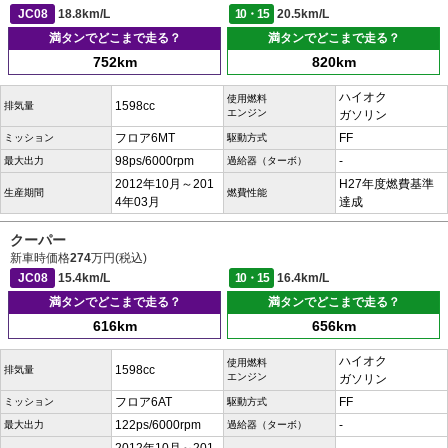
JC08
18.8km/L
10・15
20.5km/L
満タンでどこまで走る？
満タンでどこまで走る？
752km
820km
ハイオク
使用燃料
1598cc
排気量
エンジン
ガソリン
フロア6MT
FF
ミッション
駆動方式
98ps/6000rpm
-
最大出力
過給器（ターボ）
2012年10月～201
H27年度燃費基準
生産期間
燃費性能
4年03月
達成
クーパー
新車時価格
274
万円(税込)
JC08
15.4km/L
10・15
16.4km/L
満タンでどこまで走る？
満タンでどこまで走る？
616km
656km
ハイオク
使用燃料
1598cc
排気量
エンジン
ガソリン
フロア6AT
FF
ミッション
駆動方式
122ps/6000rpm
-
最大出力
過給器（ターボ）