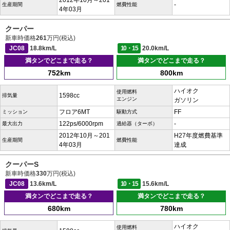
2012年10月～201
-
生産期間
燃費性能
4年03月
クーパー
新車時価格
261
万円(税込)
JC08
18.8km/L
10・15
20.0km/L
満タンでどこまで走る？
満タンでどこまで走る？
752km
800km
ハイオク
使用燃料
1598cc
排気量
エンジン
ガソリン
フロア6MT
FF
ミッション
駆動方式
122ps/6000rpm
-
最大出力
過給器（ターボ）
2012年10月～201
H27年度燃費基準
生産期間
燃費性能
4年03月
達成
クーパーS
新車時価格
330
万円(税込)
JC08
13.6km/L
10・15
15.6km/L
満タンでどこまで走る？
満タンでどこまで走る？
680km
780km
ハイオク
使用燃料