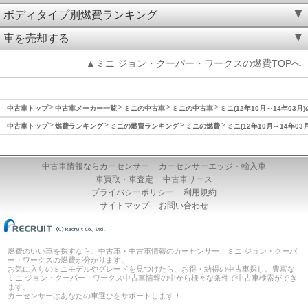
ボディタイプ別燃費ランキング
車を売却する
▲ミニ ジョン・クーパー・ワークスの燃費TOPへ
中古車トップ
中古車メーカー一覧
ミニの中古車
ミニの中古車
ミニ(12年10月～14年03月
中古車トップ
燃費ランキング
ミニの燃費ランキング
ミニの燃費
ミニ(12年10月～14年03
中古車情報ならカーセンサー
カーセンサーエッジ・輸入車
車買取・車査定
中古車リース
プライバシーポリシー
利用規約
サイトマップ
お問い合わせ
燃費のいい車を探すなら、中古車・中古車情報のカーセンサー！ミニ ジョン・クーパ
ー・ワークスの燃費が分かります。
お気に入りのミニモデルやグレードを見つけたら、お得・納得の中古車探し。豊富な
ミニ ジョン・クーパー・ワークス中古車情報の中から様々な条件で中古車検索ができ
ます。
カーセンサーはあなたの車選びをサポートします！