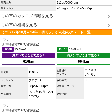
211ps/6000rpm
最高出力
26.5kg・m/1750～5500rpm
最大トルク
この車のカタログ情報を見る
この車の相場を見る
ミニ（12年10月～14年03月モデル）の他のグレード一覧
ワン
新車時価格
232.9
万円(税込)
JC08
15.4km/L
10・15
16.6km/L
満タンでどこまで走る？
満タンでどこまで走る？
616km
664km
ハイオク
使用燃料
1598cc
排気量
エンジン
ガソリン
フロア6AT
FF
ミッション
駆動方式
98ps/6000rpm
-
最大出力
過給器（ターボ）
2012年10月～201
-
生産期間
燃費性能
4年03月
ワン
新車時価格
219.9
万円(税込)