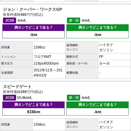
ジョン・クーパー・ワークスGP
新車時価格
460
万円(税込)
JC08
-km/L
10・15
-km/L
満タンでどこまで走る？
満タンでどこまで走る？
-km
-km
ハイオク
使用燃料
1598cc
排気量
エンジン
ガソリン
フロア6MT
FF
ミッション
駆動方式
218ps/6000rpm
ターボ
最大出力
過給器（ターボ）
2012年12月～201
-
生産期間
燃費性能
4年03月
スピードゲート
新車時価格
289
万円(税込)
JC08
15.4km/L
10・15
-km/L
満タンでどこまで走る？
満タンでどこまで走る？
616km
-km
ハイオク
使用燃料
1598cc
排気量
エンジン
ガソリン