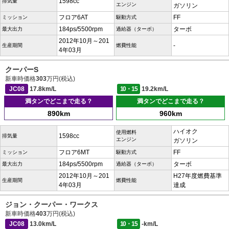
1598cc
排気量
エンジン
ガソリン
フロア6AT
FF
ミッション
駆動方式
184ps/5500rpm
ターボ
最大出力
過給器（ターボ）
2012年10月～201
-
生産期間
燃費性能
4年03月
クーパーS
新車時価格
303
万円(税込)
JC08
17.8km/L
10・15
19.2km/L
満タンでどこまで走る？
満タンでどこまで走る？
890km
960km
ハイオク
使用燃料
1598cc
排気量
エンジン
ガソリン
フロア6MT
FF
ミッション
駆動方式
184ps/5500rpm
ターボ
最大出力
過給器（ターボ）
2012年10月～201
H27年度燃費基準
生産期間
燃費性能
4年03月
達成
ジョン・クーパー・ワークス
新車時価格
403
万円(税込)
JC08
13.0km/L
10・15
-km/L