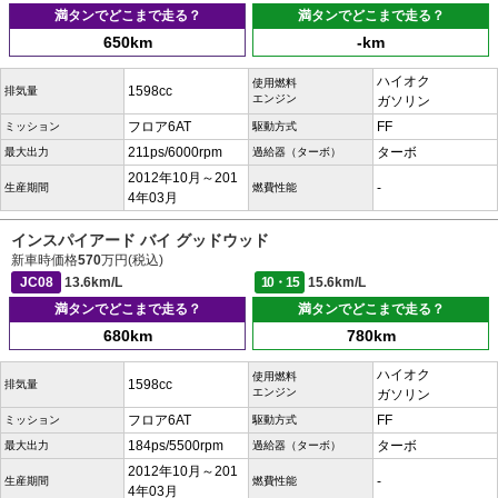
満タンでどこまで走る？
満タンでどこまで走る？
650km
-km
ハイオク
使用燃料
1598cc
排気量
エンジン
ガソリン
フロア6AT
FF
ミッション
駆動方式
211ps/6000rpm
ターボ
最大出力
過給器（ターボ）
2012年10月～201
-
生産期間
燃費性能
4年03月
インスパイアード バイ グッドウッド
新車時価格
570
万円(税込)
JC08
13.6km/L
10・15
15.6km/L
満タンでどこまで走る？
満タンでどこまで走る？
680km
780km
ハイオク
使用燃料
1598cc
排気量
エンジン
ガソリン
フロア6AT
FF
ミッション
駆動方式
184ps/5500rpm
ターボ
最大出力
過給器（ターボ）
2012年10月～201
-
生産期間
燃費性能
4年03月