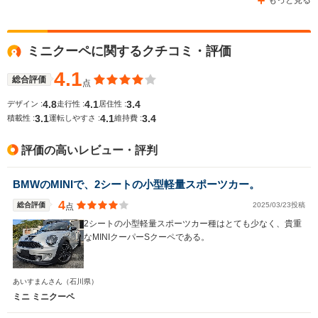
もっと見る
WLTCモード
ミニクーペに関するクチコミ・評価
-
-
-
燃費
4.1
総合評価
点
4.8
4.1
3.4
デザイン :
走行性 :
居住性 :
3.1
4.1
3.4
排気量
1598cc
1598～1995cc
1598cc
積載性 :
運転しやすさ :
維持費 :
駆動方式
FF
FF、4WD
FF
評価の高いレビュー・評判
BMWのMINIで、2シートの小型軽量スポーツカー。
4
総合評価
2025/03/23投稿
点
2シートの小型軽量スポーツカー種はとても少なく、貴重
なMINIクーパーSクーペである。
あいすまんさん
（石川県）
ミニ ミニクーペ