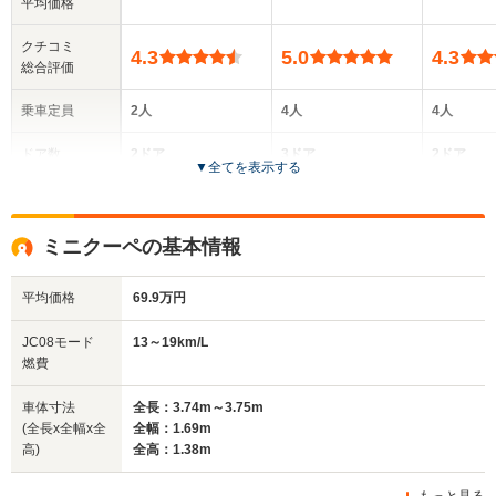
平均価格
クチコミ
4.3
5.0
4.3
総合評価
乗車定員
2人
4人
4人
ドア数
2ドア
3ドア
2ドア
▼
全てを表示する
全高
全高
全高
1.39m
1.52m～1.53m
1.35m
ミニクーペの基本情報
平均価格
69.9万円
全幅
全幅
全
サイズ
1.69m
1.79m
1.
全長
全長
JC08モード
13～19km/L
(全長x全幅x全高)
3.72m～3.75m
4.12m～4.14m
4.29
燃費
車体寸法
全長：3.74m～3.75m
(全長x全幅x全
全幅：1.69m
ホイールベース
ホイールベース
ホイー
高)
全高：1.38m
-m
-m