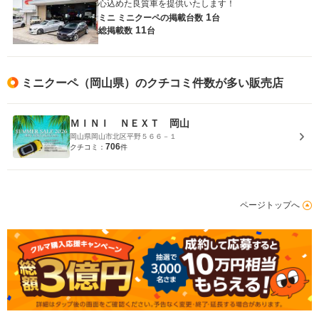
心込めた良質車を提供いたします！
1
ミニ ミニクーペの
掲載台数
台
11
総掲載数
台
ミニクーペ（岡山県）のクチコミ件数が多い販売店
ＭＩＮＩ ＮＥＸＴ 岡山
岡山県岡山市北区平野５６６－１
706
クチコミ：
件
ページトップへ