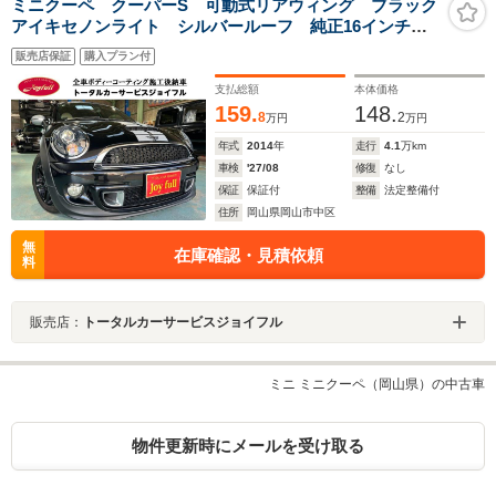
ミニクーペ クーパーS 可動式リアウィング ブラック
アイキセノンライト シルバールーフ 純正16インチブ
ラックAW パドルシフト プッシュエンジンスタート
販売店保証
購入プラン付
CABANAシートカバー ETC 前後フォグ スペアキ
ー 取説点検記録簿 禁煙車
支払総額
本体価格
159.
148.
8
2
万円
万円
年式
2014
年
走行
4.1
万km
車検
'27/08
修復
なし
保証
保証付
整備
法定整備付
住所
岡山県岡山市中区
無
在庫確認・見積依頼
料
販売店：
トータルカーサービスジョイフル
ミニ ミニクーペ（岡山県）の中古車
物件更新時にメールを受け取る