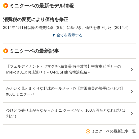
ミニクーペの最新モデル情報
消費税の変更により価格を修正
2014年4月1日以降の消費税率（8％）に基づき、価格を修正した（2014.4）
全てを表示する
ミニクーペの最新記事
【フェルディナント・ヤマグチ×編集長 時事放談】中古車ビギナーの
Miekoさんとお店巡り！～O-RUSH東名横浜店編～
かわいく見えまくりな野球のヘルメット!?【吉田由美の勝手にハピバ】
#001 ミニクーペ
今ひとつ盛り上がらなかったミニ クーペだが、100万円台となれば話は
別だ！
ミニクーペの最新記事一覧