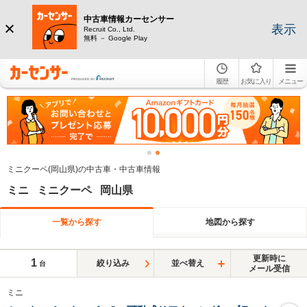
中古車情報カーセンサー
表示
Recruit Co., Ltd.
無料 － Google Play
履歴
お気に入り
メニュー
ミニクーペ(岡山県)の中古車・中古車情報
ミニ ミニクーペ 岡山県
一覧から探す
地図から探す
更新時に
1
絞り込み
並べ替え
台
メール受信
ミニ