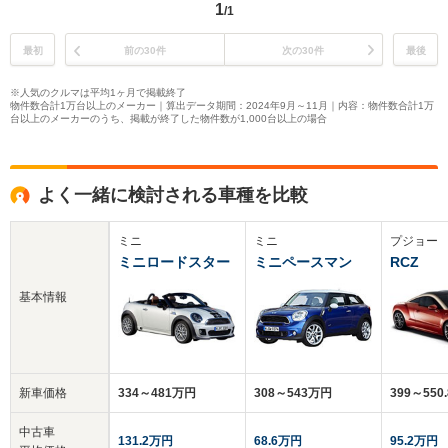
1
/1
最初
前の30件
次の30件
最後
※人気のクルマは平均1ヶ月で掲載終了
物件数合計1万台以上のメーカー｜算出データ期間：2024年9月～11月｜内容：物件数合計1万
台以上のメーカーのうち、掲載が終了した物件数が1,000台以上の場合
よく一緒に検討される車種を比較
ミニ
ミニ
プジョー
ミニロードスター
ミニペースマン
RCZ
基本情報
新車価格
334～481万円
308～543万円
399～550
中古車
131.2万円
68.6万円
95.2万円