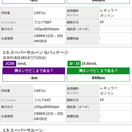
-km
940km
レギュラー
使用燃料
1497cc
排気量
エンジン
ガソリン
フロア5MT
FF
ミッション
駆動方式
105ps/6000rpm
-
最大出力
過給器（ターボ）
1998年10月～200
-
生産期間
燃費性能
0年08月
1.5 スーパーサルーン Gパッケージ
新車時価格
183.6
万円(税抜)
JC08
-km/L
10・15
16.8km/L
満タンでどこまで走る？
満タンでどこまで走る？
-km
840km
レギュラー
使用燃料
1497cc
排気量
エンジン
ガソリン
フロア4AT
FF
ミッション
駆動方式
105ps/6000rpm
-
最大出力
過給器（ターボ）
1998年10月～200
-
生産期間
燃費性能
0年08月
1.5 スーパーサルーン