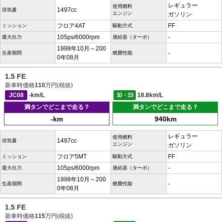
レギュラー
使用燃料
1497cc
排気量
エンジン
ガソリン
フロア4AT
FF
ミッション
駆動方式
105ps/6000rpm
-
最大出力
過給器（ターボ）
1998年10月～200
-
生産期間
燃費性能
0年08月
1.5 FE
新車時価格
110
万円(税抜)
JC08
-km/L
10・15
18.8km/L
満タンでどこまで走る？
満タンでどこまで走る？
-km
940km
レギュラー
使用燃料
1497cc
排気量
エンジン
ガソリン
フロア5MT
FF
ミッション
駆動方式
105ps/6000rpm
-
最大出力
過給器（ターボ）
1998年10月～200
-
生産期間
燃費性能
0年08月
1.5 FE
新車時価格
115
万円(税抜)