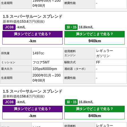
1999年09月～200
-
生産期間
燃費性能
0年08月
1.5 スーパーサルーン スプレンド
新車時価格
153.6
万円(税抜)
JC08
-km/L
10・15
18.8km/L
満タンでどこまで走る？
満タンでどこまで走る？
-km
940km
レギュラー
使用燃料
1497cc
排気量
エンジン
ガソリン
フロア5MT
FF
ミッション
駆動方式
105ps/6000rpm
-
最大出力
過給器（ターボ）
2000年01月～200
-
生産期間
燃費性能
0年08月
1.5 スーパーサルーン スプレンド
新車時価格
158.6
万円(税抜)
JC08
-km/L
10・15
16.8km/L
満タンでどこまで走る？
満タンでどこまで走る？
-km
840km
レギュラー
使用燃料