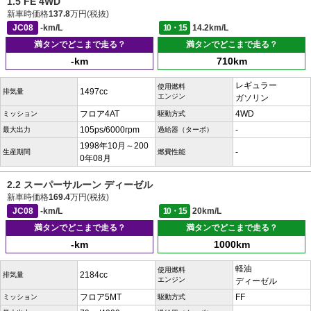
1.5 FE 4WD
新車時価格
137.8
万円(税抜)
JC08
-km/L
10・15
14.2km/L
満タンでどこまで走る？
満タンでどこまで走る？
-km
710km
レギュラー
使用燃料
1497cc
排気量
エンジン
ガソリン
フロア4AT
4WD
ミッション
駆動方式
105ps/6000rpm
-
最大出力
過給器（ターボ）
1998年10月～200
-
生産期間
燃費性能
0年08月
2.2 スーパーサルーン ディーゼル
新車時価格
169.4
万円(税抜)
JC08
-km/L
10・15
20km/L
満タンでどこまで走る？
満タンでどこまで走る？
-km
1000km
軽油
使用燃料
2184cc
排気量
エンジン
ディーゼル
フロア5MT
FF
ミッション
駆動方式