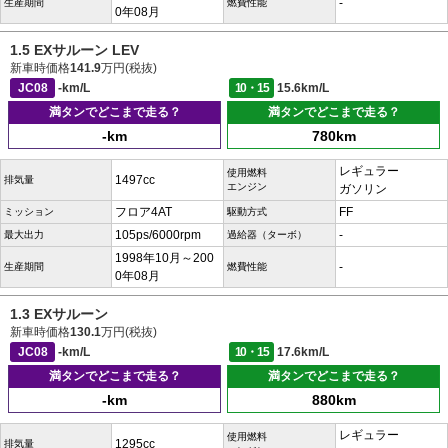
-
生産期間
燃費性能
0年08月
1.5 EXサルーン LEV
新車時価格
141.9
万円(税抜)
JC08
-km/L
10・15
15.6km/L
満タンでどこまで走る？
満タンでどこまで走る？
-km
780km
レギュラー
使用燃料
1497cc
排気量
エンジン
ガソリン
フロア4AT
FF
ミッション
駆動方式
105ps/6000rpm
-
最大出力
過給器（ターボ）
1998年10月～200
-
生産期間
燃費性能
0年08月
1.3 EXサルーン
新車時価格
130.1
万円(税抜)
JC08
-km/L
10・15
17.6km/L
満タンでどこまで走る？
満タンでどこまで走る？
-km
880km
レギュラー
使用燃料
1295cc
排気量