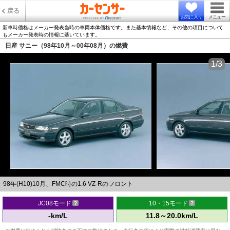
戻る
お気に入り
メニュー
新車時価格はメーカー発表当時の車両本体価格です。また基本情報など、その他の項目について
もメーカー発表時の情報に基いています。
日産 サニー（98年10月～00年08月）の燃費
1/3
98年(H10)10月、FMC時の1.6 VZ-Rのフロント
JC08モード
10・15モード
-km/L
11.8～20.0km/L