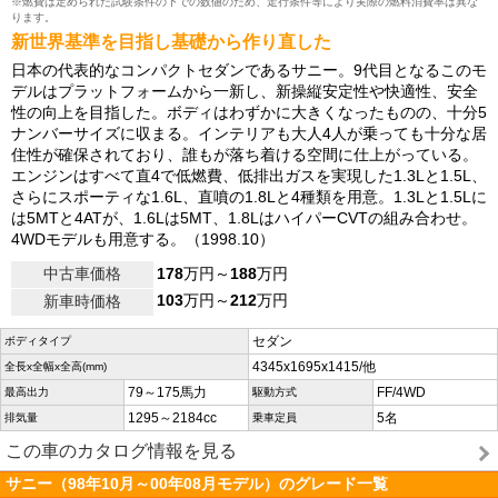
※燃費は定められた試験条件の下での数値のため、走行条件等により実際の燃料消費率は異な
ります。
新世界基準を目指し基礎から作り直した
日本の代表的なコンパクトセダンであるサニー。9代目となるこのモ
デルはプラットフォームから一新し、新操縦安定性や快適性、安全
性の向上を目指した。ボディはわずかに大きくなったものの、十分5
ナンバーサイズに収まる。インテリアも大人4人が乗っても十分な居
住性が確保されており、誰もが落ち着ける空間に仕上がっている。
エンジンはすべて直4で低燃費、低排出ガスを実現した1.3Lと1.5L、
さらにスポーティな1.6L、直噴の1.8Lと4種類を用意。1.3Lと1.5Lに
は5MTと4ATが、1.6Lは5MT、1.8LはハイパーCVTの組み合わせ。
4WDモデルも用意する。（1998.10）
中古車価格
178
万円～
188
万円
103
万円～
212
万円
新車時価格
セダン
ボディタイプ
4345x1695x1415/他
全長x全幅x全高(mm)
79～175馬力
FF/4WD
最高出力
駆動方式
1295～2184cc
5名
排気量
乗車定員
この車のカタログ情報を見る
サニー（98年10月～00年08月モデル）のグレード一覧