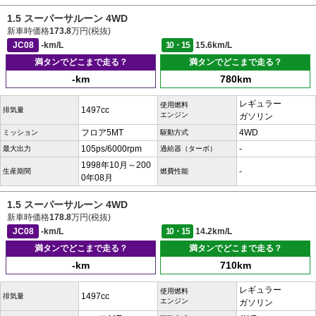
1.5 スーパーサルーン 4WD
新車時価格
173.8
万円(税抜)
JC08
-km/L
10・15
15.6km/L
満タンでどこまで走る？
満タンでどこまで走る？
-km
780km
レギュラー
使用燃料
1497cc
排気量
エンジン
ガソリン
フロア5MT
4WD
ミッション
駆動方式
105ps/6000rpm
-
最大出力
過給器（ターボ）
1998年10月～200
-
生産期間
燃費性能
0年08月
1.5 スーパーサルーン 4WD
新車時価格
178.8
万円(税抜)
JC08
-km/L
10・15
14.2km/L
満タンでどこまで走る？
満タンでどこまで走る？
-km
710km
レギュラー
使用燃料
1497cc
排気量
エンジン
ガソリン