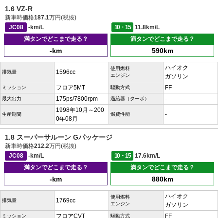
1.6 VZ-R
新車時価格
187.1
万円(税抜)
JC08
-km/L
10・15
11.8km/L
満タンでどこまで走る？
満タンでどこまで走る？
-km
590km
ハイオク
使用燃料
1596cc
排気量
エンジン
ガソリン
フロア5MT
FF
ミッション
駆動方式
175ps/7800rpm
-
最大出力
過給器（ターボ）
1998年10月～200
-
生産期間
燃費性能
0年08月
1.8 スーパーサルーン Gパッケージ
新車時価格
212.2
万円(税抜)
JC08
-km/L
10・15
17.6km/L
満タンでどこまで走る？
満タンでどこまで走る？
-km
880km
ハイオク
使用燃料
1769cc
排気量
エンジン
ガソリン
フロアCVT
FF
ミッション
駆動方式