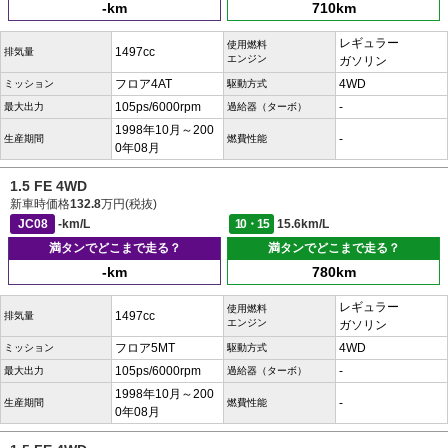
-km
710km
レギュラー
使用燃料
1497cc
排気量
エンジン
ガソリン
フロア4AT
4WD
ミッション
駆動方式
105ps/6000rpm
-
最大出力
過給器（ターボ）
1998年10月～200
-
生産期間
燃費性能
0年08月
1.5 FE 4WD
新車時価格
132.8
万円(税抜)
JC08
-km/L
10・15
15.6km/L
満タンでどこまで走る？
満タンでどこまで走る？
-km
780km
レギュラー
使用燃料
1497cc
排気量
エンジン
ガソリン
フロア5MT
4WD
ミッション
駆動方式
105ps/6000rpm
-
最大出力
過給器（ターボ）
1998年10月～200
-
生産期間
燃費性能
0年08月