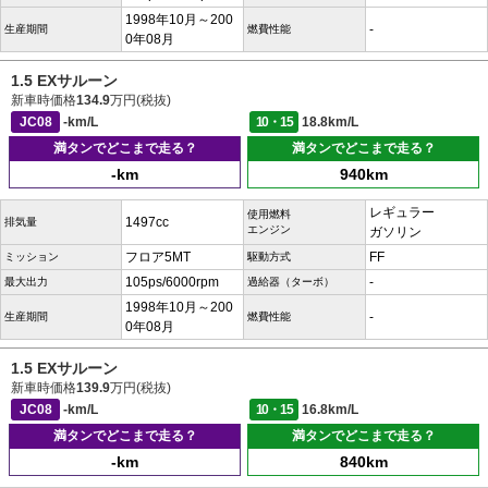
1998年10月～200
-
生産期間
燃費性能
0年08月
1.5 EXサルーン
新車時価格
134.9
万円(税抜)
JC08
-km/L
10・15
18.8km/L
満タンでどこまで走る？
満タンでどこまで走る？
-km
940km
レギュラー
使用燃料
1497cc
排気量
エンジン
ガソリン
フロア5MT
FF
ミッション
駆動方式
105ps/6000rpm
-
最大出力
過給器（ターボ）
1998年10月～200
-
生産期間
燃費性能
0年08月
1.5 EXサルーン
新車時価格
139.9
万円(税抜)
JC08
-km/L
10・15
16.8km/L
満タンでどこまで走る？
満タンでどこまで走る？
-km
840km