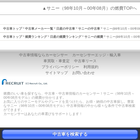
▲サニー（98年10月～00年08月）の燃費TOPへ
中古車トップ
中古車メーカー一覧
日産の中古車
サニーの中古車
サニー(98年10月～00年0
中古車トップ
燃費ランキング
日産の燃費ランキング
サニーの燃費
サニー(98年10月～00
中古車情報ならカーセンサー
カーセンサーエッジ・輸入車
車買取・車査定
中古車リース
プライバシーポリシー
利用規約
サイトマップ
お問い合わせ
燃費のいい車を探すなら、中古車・中古車情報のカーセンサー！サニー（98年10月～
00年08月モデル）の燃費が分かります。
お気に入りのサニーモデルやグレードを見つけたら、お得・納得の中古車探し。豊富
なサニー（98年10月～00年08月モデル）中古車情報の中から様々な条件で中古車検索
ができます。
カーセンサーはあなたの車選びをサポートします！
中古車を検索する