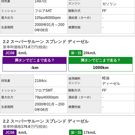
1497cc
排気量
エンジン
ガソリン
フロア4AT
FF
ミッション
駆動方式
105ps/6000rpm
-
最大出力
過給器（ターボ）
2000年01月～200
-
生産期間
燃費性能
0年08月
2.2 スーパーサルーン スプレンド ディーゼル
新車時価格
171.6
万円(税抜)
JC08
-km/L
10・15
20km/L
満タンでどこまで走る？
満タンでどこまで走る？
-km
1000km
軽油
使用燃料
2184cc
排気量
エンジン
ディーゼル
フロア5MT
FF
ミッション
駆動方式
79ps/4000rpm
-
最大出力
過給器（ターボ）
2000年01月～200
-
生産期間
燃費性能
0年08月
2.2 スーパーサルーン スプレンド ディーゼル
新車時価格
176.6
万円(税抜)
JC08
-km/L
10・15
17km/L