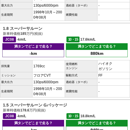
130ps/6000rpm
-
最大出力
過給器（ターボ）
1998年10月～200
-
生産期間
燃費性能
0年08月
1.8 スーパーサルーン
新車時価格
185
万円(税抜)
JC08
-km/L
10・15
17.6km/L
満タンでどこまで走る？
満タンでどこまで走る？
-km
880km
ハイオク
使用燃料
1769cc
排気量
エンジン
ガソリン
フロアCVT
FF
ミッション
駆動方式
130ps/6000rpm
-
最大出力
過給器（ターボ）
1998年10月～200
-
生産期間
燃費性能
0年08月
1.5 スーパーサルーン Gパッケージ
新車時価格
178.6
万円(税抜)
JC08
-km/L
10・15
18.8km/L
満タンでどこまで走る？
満タンでどこまで走る？