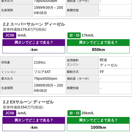
79ps/4000rpm
-
最大出力
過給器（ターボ）
1999年09月～200
-
生産期間
燃費性能
0年08月
2.2 スーパーサルーン ディーゼル
新車時価格
174.4
万円(税抜)
JC08
-km/L
10・15
17km/L
満タンでどこまで走る？
満タンでどこまで走る？
-km
850km
軽油
使用燃料
2184cc
排気量
エンジン
ディーゼル
フロア4AT
FF
ミッション
駆動方式
79ps/4000rpm
-
最大出力
過給器（ターボ）
1999年09月～200
-
生産期間
燃費性能
0年08月
2.2 EXサルーン ディーゼル
新車時価格
154
万円(税抜)
JC08
-km/L
10・15
20km/L
満タンでどこまで走る？
満タンでどこまで走る？
-km
1000km