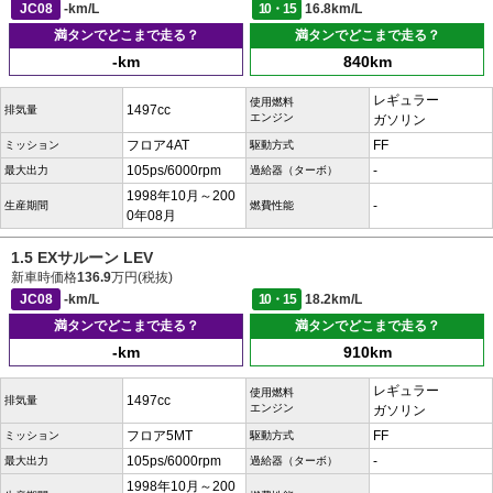
JC08
-km/L
10・15
16.8km/L
満タンでどこまで走る？
満タンでどこまで走る？
-km
840km
レギュラー
使用燃料
1497cc
排気量
エンジン
ガソリン
フロア4AT
FF
ミッション
駆動方式
105ps/6000rpm
-
最大出力
過給器（ターボ）
1998年10月～200
-
生産期間
燃費性能
0年08月
1.5 EXサルーン LEV
新車時価格
136.9
万円(税抜)
JC08
-km/L
10・15
18.2km/L
満タンでどこまで走る？
満タンでどこまで走る？
-km
910km
レギュラー
使用燃料
1497cc
排気量
エンジン
ガソリン
フロア5MT
FF
ミッション
駆動方式
105ps/6000rpm
-
最大出力
過給器（ターボ）
1998年10月～200