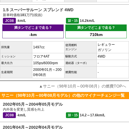
1.5 スーパーサルーン スプレンド 4WD
新車時価格
181
万円(税抜)
JC08
-km/L
10・15
14.2km/L
満タンでどこまで走る？
満タンでどこまで走る？
-km
710km
レギュラー
使用燃料
1497cc
排気量
エンジン
ガソリン
フロア4AT
4WD
ミッション
駆動方式
105ps/6000rpm
-
最大出力
過給器（ターボ）
2000年01月～200
-
生産期間
燃費性能
0年08月
▲サニー（98年10月～00年08月）の燃費TOPへ
サニー（98年10月～00年08月モデル）の他のマイナーチェンジ一覧
2002年05月～2004年05月モデル
内外装を変更し質感を向上
JC08
-km/L
10・15
14.2～17.6km/L
2001年04月～2002年04月モデル