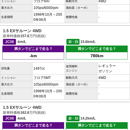
フロア4AT
4WD
ミッション
駆動方式
105ps/6000rpm
-
最大出力
過給器（ターボ）
1998年10月～200
-
生産期間
燃費性能
0年08月
1.5 EXサルーン 4WD
新車時価格
157.6
万円(税抜)
JC08
-km/L
10・15
15.6km/L
満タンでどこまで走る？
満タンでどこまで走る？
-km
780km
レギュラー
使用燃料
1497cc
排気量
エンジン
ガソリン
フロア5MT
4WD
ミッション
駆動方式
105ps/6000rpm
-
最大出力
過給器（ターボ）
1998年10月～200
-
生産期間
燃費性能
0年08月
1.5 EXサルーン 4WD
新車時価格
162.6
万円(税抜)
JC08
-km/L
10・15
14.2km/L
満タンでどこまで走る？
満タンでどこまで走る？