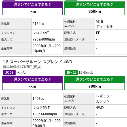
満タンでどこまで走る？
満タンでどこまで走る？
-km
850km
軽油
使用燃料
2184cc
排気量
エンジン
ディーゼル
フロア4AT
FF
ミッション
駆動方式
79ps/4000rpm
-
最大出力
過給器（ターボ）
2000年01月～200
-
生産期間
燃費性能
0年08月
1.5 スーパーサルーン スプレンド 4WD
新車時価格
176
万円(税抜)
JC08
-km/L
10・15
15.6km/L
満タンでどこまで走る？
満タンでどこまで走る？
-km
780km
レギュラー
使用燃料
1497cc
排気量
エンジン
ガソリン
フロア5MT
4WD
ミッション
駆動方式
105ps/6000rpm
-
最大出力
過給器（ターボ）
2000年01月～200
-
生産期間
燃費性能
0年08月