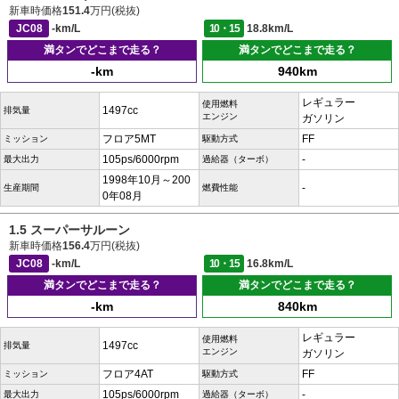
新車時価格
151.4
万円(税抜)
JC08
-km/L
10・15
18.8km/L
満タンでどこまで走る？
満タンでどこまで走る？
-km
940km
レギュラー
使用燃料
1497cc
排気量
エンジン
ガソリン
フロア5MT
FF
ミッション
駆動方式
105ps/6000rpm
-
最大出力
過給器（ターボ）
1998年10月～200
-
生産期間
燃費性能
0年08月
1.5 スーパーサルーン
新車時価格
156.4
万円(税抜)
JC08
-km/L
10・15
16.8km/L
満タンでどこまで走る？
満タンでどこまで走る？
-km
840km
レギュラー
使用燃料
1497cc
排気量
エンジン
ガソリン
フロア4AT
FF
ミッション
駆動方式
105ps/6000rpm
-
最大出力
過給器（ターボ）