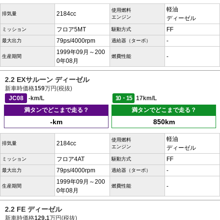
軽油
使用燃料
2184cc
排気量
エンジン
ディーゼル
フロア5MT
FF
ミッション
駆動方式
79ps/4000rpm
-
最大出力
過給器（ターボ）
1999年09月～200
-
生産期間
燃費性能
0年08月
2.2 EXサルーン ディーゼル
新車時価格
159
万円(税抜)
JC08
-km/L
10・15
17km/L
満タンでどこまで走る？
満タンでどこまで走る？
-km
850km
軽油
使用燃料
2184cc
排気量
エンジン
ディーゼル
フロア4AT
FF
ミッション
駆動方式
79ps/4000rpm
-
最大出力
過給器（ターボ）
1999年09月～200
-
生産期間
燃費性能
0年08月
2.2 FE ディーゼル
新車時価格
129.1
万円(税抜)