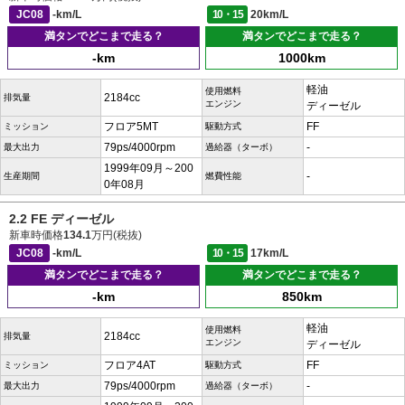
JC08
-km/L
10・15
20km/L
満タンでどこまで走る？
満タンでどこまで走る？
-km
1000km
軽油
使用燃料
2184cc
排気量
エンジン
ディーゼル
フロア5MT
FF
ミッション
駆動方式
79ps/4000rpm
-
最大出力
過給器（ターボ）
1999年09月～200
-
生産期間
燃費性能
0年08月
2.2 FE ディーゼル
新車時価格
134.1
万円(税抜)
JC08
-km/L
10・15
17km/L
満タンでどこまで走る？
満タンでどこまで走る？
-km
850km
軽油
使用燃料
2184cc
排気量
エンジン
ディーゼル
フロア4AT
FF
ミッション
駆動方式
79ps/4000rpm
-
最大出力
過給器（ターボ）