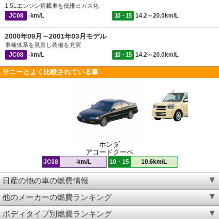
1.5Lエンジン搭載車を低排出ガス化
JC08
-km/L
10・15
14.2～20.0km/L
2000年09月～2001年03月モデル
車種体系を見直し装備を充実
JC08
-km/L
10・15
14.2～20.0km/L
サニーとよく比較されている車
ホンダ
アコードクーペ
JC08
-km/L
10・15
10.6km/L
日産の他の車の燃費情報
他のメーカーの燃費ランキング
ボディタイプ別燃費ランキング