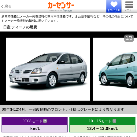
戻る
お気に入り
メニュー
新車時価格はメーカー発表当時の車両本体価格です。また基本情報など、その他の項目について
もメーカー発表時の情報に基いています。
日産 ティーノの燃費
1/3
00年(H12)4月、一部改良時のフロント。仕様はグレードにより異なります
JC08モード
10・15モード
-km/L
12.4～13.0km/L