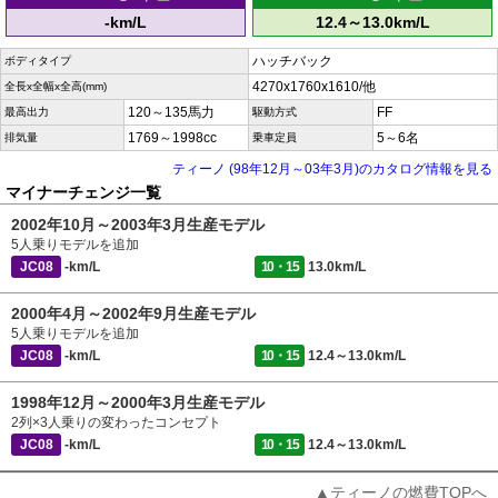
-km/L
12.4～13.0km/L
ハッチバック
ボディタイプ
4270x1760x1610/他
全長x全幅x全高(mm)
120～135馬力
FF
最高出力
駆動方式
1769～1998cc
5～6名
排気量
乗車定員
ティーノ (98年12月～03年3月)のカタログ情報を見る
マイナーチェンジ一覧
2002年10月～2003年3月生産モデル
5人乗りモデルを追加
JC08
-km/L
10・15
13.0km/L
2000年4月～2002年9月生産モデル
5人乗りモデルを追加
JC08
-km/L
10・15
12.4～13.0km/L
1998年12月～2000年3月生産モデル
2列×3人乗りの変わったコンセプト
JC08
-km/L
10・15
12.4～13.0km/L
▲ティーノの燃費TOPへ