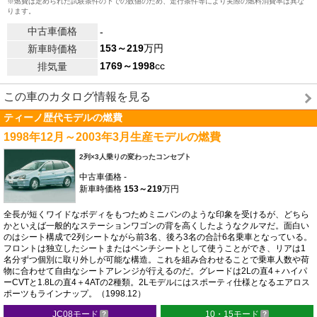
※燃費は定められた試験条件の下での数値のため、走行条件等により実際の燃料消費率は異な
ります。
中古車価格
-
153～219
万円
新車時価格
1769～1998
cc
排気量
この車のカタログ情報を見る
ティーノ歴代モデルの燃費
1998年12月～2003年3月生産モデルの燃費
2列×3人乗りの変わったコンセプト
中古車価格
-
新車時価格
153～219
万円
全長が短くワイドなボディをもつためミニバンのような印象を受けるが、どちら
かといえば一般的なステーションワゴンの背を高くしたようなクルマだ。面白い
のはシート構成で2列シートながら前3名、後ろ3名の合計6名乗車となっている。
フロントは独立したシートまたはベンチシートとして使うことができ、リアは1
名分ずつ個別に取り外しが可能な構造。これを組み合わせることで乗車人数や荷
物に合わせて自由なシートアレンジが行えるのだ。グレードは2Lの直4＋ハイパ
ーCVTと1.8Lの直4＋4ATの2種類。2Lモデルにはスポーティ仕様となるエアロス
ポーツもラインナップ。（1998.12）
JC08モード
10・15モード