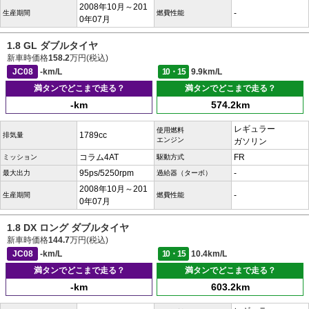
2008年10月～201
-
生産期間
燃費性能
0年07月
1.8 GL ダブルタイヤ
新車時価格
158.2
万円(税込)
JC08
-km/L
10・15
9.9km/L
満タンでどこまで走る？
満タンでどこまで走る？
-km
574.2km
レギュラー
使用燃料
1789cc
排気量
エンジン
ガソリン
コラム4AT
FR
ミッション
駆動方式
95ps/5250rpm
-
最大出力
過給器（ターボ）
2008年10月～201
-
生産期間
燃費性能
0年07月
1.8 DX ロング ダブルタイヤ
新車時価格
144.7
万円(税込)
JC08
-km/L
10・15
10.4km/L
満タンでどこまで走る？
満タンでどこまで走る？
-km
603.2km