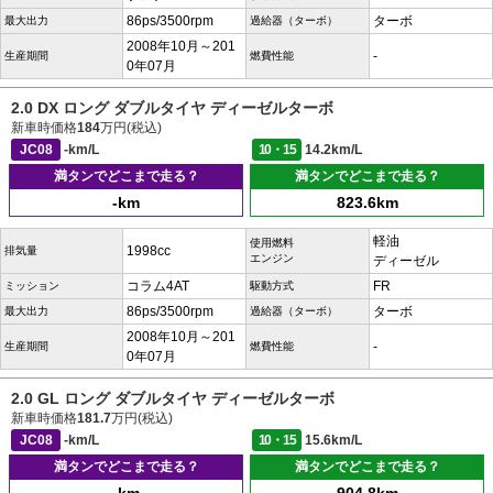
86ps/3500rpm
ターボ
最大出力
過給器（ターボ）
2008年10月～201
-
生産期間
燃費性能
0年07月
2.0 DX ロング ダブルタイヤ ディーゼルターボ
新車時価格
184
万円(税込)
JC08
-km/L
10・15
14.2km/L
満タンでどこまで走る？
満タンでどこまで走る？
-km
823.6km
軽油
使用燃料
1998cc
排気量
エンジン
ディーゼル
コラム4AT
FR
ミッション
駆動方式
86ps/3500rpm
ターボ
最大出力
過給器（ターボ）
2008年10月～201
-
生産期間
燃費性能
0年07月
2.0 GL ロング ダブルタイヤ ディーゼルターボ
新車時価格
181.7
万円(税込)
JC08
-km/L
10・15
15.6km/L
満タンでどこまで走る？
満タンでどこまで走る？