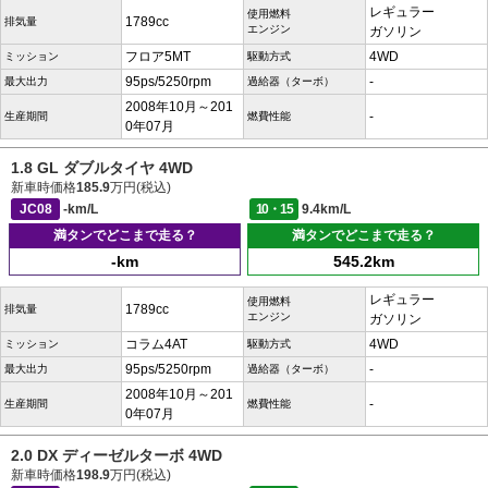
レギュラー
使用燃料
1789cc
排気量
エンジン
ガソリン
フロア5MT
4WD
ミッション
駆動方式
95ps/5250rpm
-
最大出力
過給器（ターボ）
2008年10月～201
-
生産期間
燃費性能
0年07月
1.8 GL ダブルタイヤ 4WD
新車時価格
185.9
万円(税込)
JC08
-km/L
10・15
9.4km/L
満タンでどこまで走る？
満タンでどこまで走る？
-km
545.2km
レギュラー
使用燃料
1789cc
排気量
エンジン
ガソリン
コラム4AT
4WD
ミッション
駆動方式
95ps/5250rpm
-
最大出力
過給器（ターボ）
2008年10月～201
-
生産期間
燃費性能
0年07月
2.0 DX ディーゼルターボ 4WD
新車時価格
198.9
万円(税込)