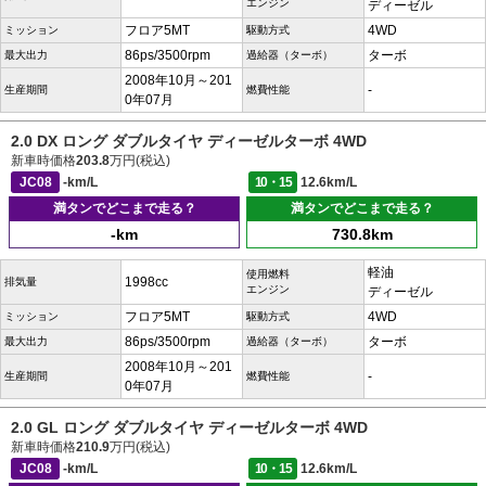
エンジン
ディーゼル
フロア5MT
4WD
ミッション
駆動方式
86ps/3500rpm
ターボ
最大出力
過給器（ターボ）
2008年10月～201
-
生産期間
燃費性能
0年07月
2.0 DX ロング ダブルタイヤ ディーゼルターボ 4WD
新車時価格
203.8
万円(税込)
JC08
-km/L
10・15
12.6km/L
満タンでどこまで走る？
満タンでどこまで走る？
-km
730.8km
軽油
使用燃料
1998cc
排気量
エンジン
ディーゼル
フロア5MT
4WD
ミッション
駆動方式
86ps/3500rpm
ターボ
最大出力
過給器（ターボ）
2008年10月～201
-
生産期間
燃費性能
0年07月
2.0 GL ロング ダブルタイヤ ディーゼルターボ 4WD
新車時価格
210.9
万円(税込)
JC08
-km/L
10・15
12.6km/L