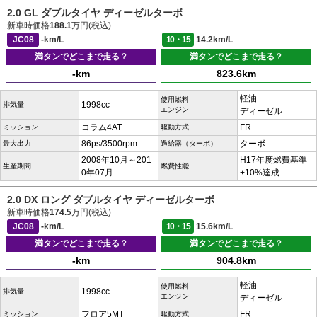
2.0 GL ダブルタイヤ ディーゼルターボ
新車時価格
188.1
万円(税込)
JC08
-km/L
10・15
14.2km/L
満タンでどこまで走る？
満タンでどこまで走る？
-km
823.6km
軽油
使用燃料
1998cc
排気量
エンジン
ディーゼル
コラム4AT
FR
ミッション
駆動方式
86ps/3500rpm
ターボ
最大出力
過給器（ターボ）
2008年10月～201
H17年度燃費基準
生産期間
燃費性能
0年07月
+10%達成
2.0 DX ロング ダブルタイヤ ディーゼルターボ
新車時価格
174.5
万円(税込)
JC08
-km/L
10・15
15.6km/L
満タンでどこまで走る？
満タンでどこまで走る？
-km
904.8km
軽油
使用燃料
1998cc
排気量
エンジン
ディーゼル
フロア5MT
FR
ミッション
駆動方式