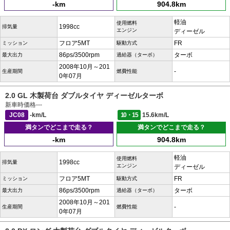
-km
904.8km
軽油
使用燃料
1998cc
排気量
エンジン
ディーゼル
フロア5MT
FR
ミッション
駆動方式
86ps/3500rpm
ターボ
最大出力
過給器（ターボ）
2008年10月～201
-
生産期間
燃費性能
0年07月
2.0 GL 木製荷台 ダブルタイヤ ディーゼルターボ
新車時価格
---
JC08
-km/L
10・15
15.6km/L
満タンでどこまで走る？
満タンでどこまで走る？
-km
904.8km
軽油
使用燃料
1998cc
排気量
エンジン
ディーゼル
フロア5MT
FR
ミッション
駆動方式
86ps/3500rpm
ターボ
最大出力
過給器（ターボ）
2008年10月～201
-
生産期間
燃費性能
0年07月