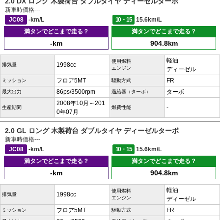
2.0 DX ロング 木製荷台 ダブルタイヤ ディーゼルターボ
新車時価格
---
JC08
-km/L
10・15
15.6km/L
満タンでどこまで走る？
満タンでどこまで走る？
-km
904.8km
軽油
使用燃料
1998cc
排気量
エンジン
ディーゼル
フロア5MT
FR
ミッション
駆動方式
86ps/3500rpm
ターボ
最大出力
過給器（ターボ）
2008年10月～201
-
生産期間
燃費性能
0年07月
2.0 GL ロング 木製荷台 ダブルタイヤ ディーゼルターボ
新車時価格
---
JC08
-km/L
10・15
15.6km/L
満タンでどこまで走る？
満タンでどこまで走る？
-km
904.8km
軽油
使用燃料
1998cc
排気量
エンジン
ディーゼル
フロア5MT
FR
ミッション
駆動方式