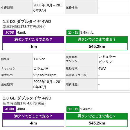
2008年10月～201
-
生産期間
燃費性能
0年07月
1.8 DX ダブルタイヤ 4WD
新車時価格
178.7
万円(税込)
JC08
-km/L
10・15
9.4km/L
満タンでどこまで走る？
満タンでどこまで走る？
-km
545.2km
レギュラー
使用燃料
1789cc
排気量
エンジン
ガソリン
コラム4AT
4WD
ミッション
駆動方式
95ps/5250rpm
-
最大出力
過給器（ターボ）
2008年10月～201
-
生産期間
燃費性能
0年07月
1.8 GL ダブルタイヤ 4WD
新車時価格
176.4
万円(税込)
JC08
-km/L
10・15
9.4km/L
満タンでどこまで走る？
満タンでどこまで走る？
-km
545.2km