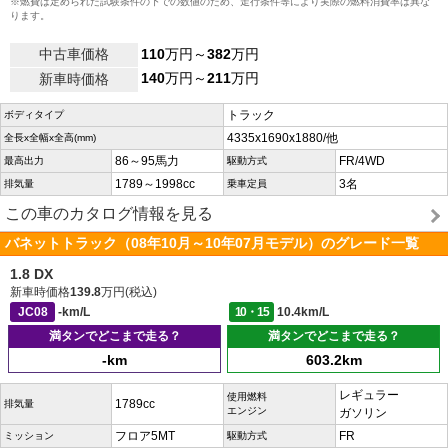
※燃費は定められた試験条件の下での数値のため、走行条件等により実際の燃料消費率は異な
ります。
中古車価格
110
万円～
382
万円
140
万円～
211
万円
新車時価格
トラック
ボディタイプ
4335x1690x1880/他
全長x全幅x全高(mm)
86～95馬力
FR/4WD
最高出力
駆動方式
1789～1998cc
3名
排気量
乗車定員
この車のカタログ情報を見る
バネットトラック（08年10月～10年07月モデル）のグレード一覧
1.8 DX
新車時価格
139.8
万円(税込)
JC08
-km/L
10・15
10.4km/L
満タンでどこまで走る？
満タンでどこまで走る？
-km
603.2km
レギュラー
使用燃料
1789cc
排気量
エンジン
ガソリン
フロア5MT
FR
ミッション
駆動方式