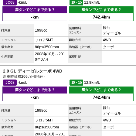
JC08
-km/L
10・15
12.8km/L
満タンでどこまで走る？
満タンでどこまで走る？
-km
742.4km
軽油
使用燃料
1998cc
排気量
エンジン
ディーゼル
フロア5MT
4WD
ミッション
駆動方式
86ps/3500rpm
ターボ
最大出力
過給器（ターボ）
2008年10月～201
-
生産期間
燃費性能
0年07月
2.0 GL ディーゼルターボ 4WD
新車時価格
206
万円(税込)
JC08
-km/L
10・15
12.8km/L
満タンでどこまで走る？
満タンでどこまで走る？
-km
742.4km
軽油
使用燃料
1998cc
排気量
エンジン
ディーゼル
フロア5MT
4WD
ミッション
駆動方式
86ps/3500rpm
ターボ
最大出力
過給器（ターボ）
2008年10月～201