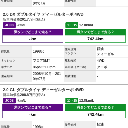
-
生産期間
燃費性能
0年07月
2.0 DX ダブルタイヤ ディーゼルターボ 4WD
新車時価格
201.7
万円(税込)
JC08
-km/L
10・15
12.8km/L
満タンでどこまで走る？
満タンでどこまで走る？
-km
742.4km
軽油
使用燃料
1998cc
排気量
エンジン
ディーゼル
フロア5MT
4WD
ミッション
駆動方式
86ps/3500rpm
ターボ
最大出力
過給器（ターボ）
2008年10月～201
-
生産期間
燃費性能
0年07月
2.0 GL ダブルタイヤ ディーゼルターボ 4WD
新車時価格
208.8
万円(税込)
JC08
-km/L
10・15
12.8km/L
満タンでどこまで走る？
満タンでどこまで走る？
-km
742.4km
軽油
使用燃料
1998cc
排気量