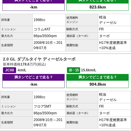
満タンでどこまで走る？
満タンでどこまで走る？
-km
823.6km
軽油
使用燃料
1998cc
排気量
エンジン
ディーゼル
コラム4AT
FR
ミッション
駆動方式
86ps/3500rpm
ターボ
最大出力
過給器（ターボ）
2008年10月～201
H17年度燃費基準
生産期間
燃費性能
0年07月
+10%達成
2.0 GL ダブルタイヤ ディーゼルターボ
新車時価格
178.6
万円(税込)
JC08
-km/L
10・15
15.6km/L
満タンでどこまで走る？
満タンでどこまで走る？
-km
904.8km
軽油
使用燃料
1998cc
排気量
エンジン
ディーゼル
フロア5MT
FR
ミッション
駆動方式
86ps/3500rpm
ターボ
最大出力
過給器（ターボ）
2008年10月～201
H17年度燃費基準
生産期間
燃費性能
0年07月
+10%達成