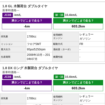
1.8 GL 木製荷台 ダブルタイヤ
新車時価格
---
JC08
-km/L
10・15
10.4km/L
満タンでどこまで走る？
満タンでどこまで走る？
-km
603.2km
レギュラー
使用燃料
1789cc
排気量
エンジン
ガソリン
フロア5MT
FR
ミッション
駆動方式
95ps/5250rpm
-
最大出力
過給器（ターボ）
2008年10月～201
-
生産期間
燃費性能
0年07月
1.8 DX ロング 木製荷台 ダブルタイヤ
新車時価格
---
JC08
-km/L
10・15
10.4km/L
満タンでどこまで走る？
満タンでどこまで走る？
-km
603.2km
レギュラー
使用燃料
1789cc
排気量
エンジン
ガソリン