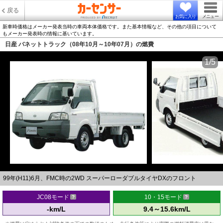
戻る
お気に入り
メニュー
新車時価格はメーカー発表当時の車両本体価格です。また基本情報など、その他の項目について
もメーカー発表時の情報に基いています。
日産 バネットトラック（08年10月～10年07月）の燃費
1/5
99年(H11)6月、FMC時の2WD スーパーローダブルタイヤDXのフロント
JC08モード
10・15モード
-km/L
9.4～15.6km/L