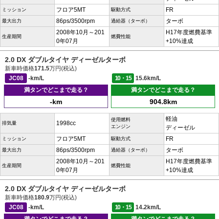
フロア5MT
FR
ミッション
駆動方式
86ps/3500rpm
ターボ
最大出力
過給器（ターボ）
2008年10月～201
H17年度燃費基準
生産期間
燃費性能
0年07月
+10%達成
2.0 DX ダブルタイヤ ディーゼルターボ
新車時価格
171.5
万円(税込)
JC08
-km/L
10・15
15.6km/L
満タンでどこまで走る？
満タンでどこまで走る？
-km
904.8km
軽油
使用燃料
1998cc
排気量
エンジン
ディーゼル
フロア5MT
FR
ミッション
駆動方式
86ps/3500rpm
ターボ
最大出力
過給器（ターボ）
2008年10月～201
H17年度燃費基準
生産期間
燃費性能
0年07月
+10%達成
2.0 DX ダブルタイヤ ディーゼルターボ
新車時価格
180.9
万円(税込)
JC08
-km/L
10・15
14.2km/L