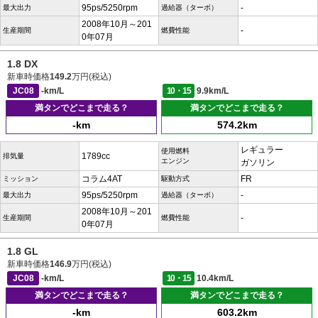
95ps/5250rpm
-
最大出力
過給器（ターボ）
2008年10月～201
-
生産期間
燃費性能
0年07月
1.8 DX
新車時価格
149.2
万円(税込)
JC08
-km/L
10・15
9.9km/L
満タンでどこまで走る？
満タンでどこまで走る？
-km
574.2km
レギュラー
使用燃料
1789cc
排気量
エンジン
ガソリン
コラム4AT
FR
ミッション
駆動方式
95ps/5250rpm
-
最大出力
過給器（ターボ）
2008年10月～201
-
生産期間
燃費性能
0年07月
1.8 GL
新車時価格
146.9
万円(税込)
JC08
-km/L
10・15
10.4km/L
満タンでどこまで走る？
満タンでどこまで走る？
-km
603.2km