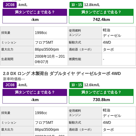
JC08
-km/L
10・15
12.8km/L
満タンでどこまで走る？
満タンでどこまで走る？
-km
742.4km
軽油
使用燃料
1998cc
排気量
エンジン
ディーゼル
フロア5MT
4WD
ミッション
駆動方式
86ps/3500rpm
ターボ
最大出力
過給器（ターボ）
2008年10月～201
-
生産期間
燃費性能
0年07月
2.0 DX ロング 木製荷台 ダブルタイヤ ディーゼルターボ 4WD
新車時価格
---
JC08
-km/L
10・15
12.6km/L
満タンでどこまで走る？
満タンでどこまで走る？
-km
730.8km
軽油
使用燃料
1998cc
排気量
エンジン
ディーゼル
フロア5MT
4WD
ミッション
駆動方式
86ps/3500rpm
ターボ
最大出力
過給器（ターボ）