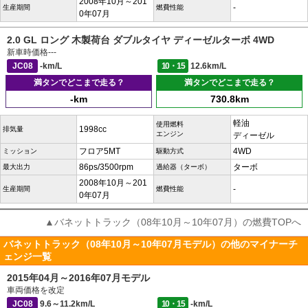
2008年10月～201
-
生産期間
燃費性能
0年07月
2.0 GL ロング 木製荷台 ダブルタイヤ ディーゼルターボ 4WD
新車時価格
---
JC08
-km/L
10・15
12.6km/L
満タンでどこまで走る？
満タンでどこまで走る？
-km
730.8km
軽油
使用燃料
1998cc
排気量
エンジン
ディーゼル
フロア5MT
4WD
ミッション
駆動方式
86ps/3500rpm
ターボ
最大出力
過給器（ターボ）
2008年10月～201
-
生産期間
燃費性能
0年07月
▲バネットトラック（08年10月～10年07月）の燃費TOPへ
バネットトラック（08年10月～10年07月モデル）の他のマイナーチ
ェンジ一覧
2015年04月～2016年07月モデル
車両価格を改定
JC08
9.6～11.2km/L
10・15
-km/L