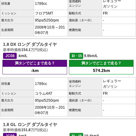
レギュラー
使用燃料
1789cc
排気量
エンジン
ガソリン
フロア5MT
FR
ミッション
駆動方式
95ps/5250rpm
-
最大出力
過給器（ターボ）
2008年10月～201
-
生産期間
燃費性能
0年07月
1.8 DX ロング ダブルタイヤ
新車時価格
154.1
万円(税込)
JC08
-km/L
10・15
9.9km/L
満タンでどこまで走る？
満タンでどこまで走る？
-km
574.2km
レギュラー
使用燃料
1789cc
排気量
エンジン
ガソリン
コラム4AT
FR
ミッション
駆動方式
95ps/5250rpm
-
最大出力
過給器（ターボ）
2008年10月～201
-
生産期間
燃費性能
0年07月
1.8 GL ロング ダブルタイヤ
新車時価格
151.8
万円(税込)