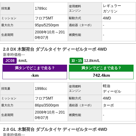
レギュラー
使用燃料
1789cc
排気量
エンジン
ガソリン
フロア5MT
4WD
ミッション
駆動方式
95ps/5250rpm
-
最大出力
過給器（ターボ）
2008年10月～201
-
生産期間
燃費性能
0年07月
2.0 DX 木製荷台 ダブルタイヤ ディーゼルターボ 4WD
新車時価格
---
JC08
-km/L
10・15
12.8km/L
満タンでどこまで走る？
満タンでどこまで走る？
-km
742.4km
軽油
使用燃料
1998cc
排気量
エンジン
ディーゼル
フロア5MT
4WD
ミッション
駆動方式
86ps/3500rpm
ターボ
最大出力
過給器（ターボ）
2008年10月～201
-
生産期間
燃費性能
0年07月
2.0 GL 木製荷台 ダブルタイヤ ディーゼルターボ 4WD
新車時価格
---