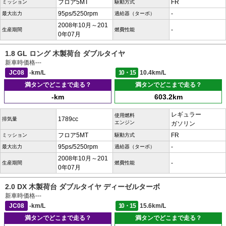
フロア5MT
FR
ミッション
駆動方式
95ps/5250rpm
-
最大出力
過給器（ターボ）
2008年10月～201
-
生産期間
燃費性能
0年07月
1.8 GL ロング 木製荷台 ダブルタイヤ
新車時価格
---
JC08
-km/L
10・15
10.4km/L
満タンでどこまで走る？
満タンでどこまで走る？
-km
603.2km
レギュラー
使用燃料
1789cc
排気量
エンジン
ガソリン
フロア5MT
FR
ミッション
駆動方式
95ps/5250rpm
-
最大出力
過給器（ターボ）
2008年10月～201
-
生産期間
燃費性能
0年07月
2.0 DX 木製荷台 ダブルタイヤ ディーゼルターボ
新車時価格
---
JC08
-km/L
10・15
15.6km/L
満タンでどこまで走る？
満タンでどこまで走る？