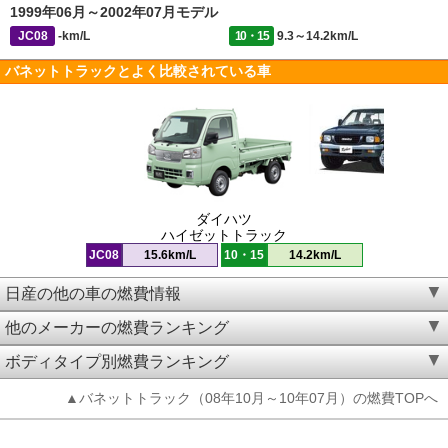
1999年06月～2002年07月モデル
JC08
-km/L
10・15
9.3～14.2km/L
バネットトラックとよく比較されている車
ダイハツ
ハイゼットトラック
JC08
15.6km/L
10・15
14.2km/L
日産の他の車の燃費情報
他のメーカーの燃費ランキング
ボディタイプ別燃費ランキング
▲バネットトラック（08年10月～10年07月）の燃費TOPへ