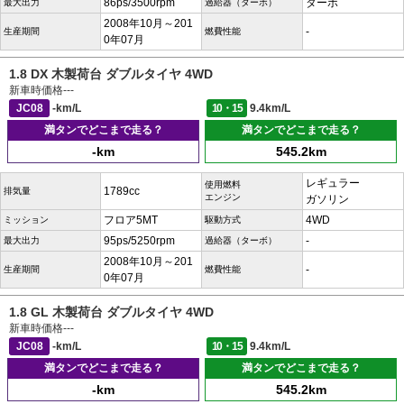
86ps/3500rpm
ターボ
最大出力
過給器（ターボ）
2008年10月～201
-
生産期間
燃費性能
0年07月
1.8 DX 木製荷台 ダブルタイヤ 4WD
新車時価格
---
JC08
-km/L
10・15
9.4km/L
満タンでどこまで走る？
満タンでどこまで走る？
-km
545.2km
レギュラー
使用燃料
1789cc
排気量
エンジン
ガソリン
フロア5MT
4WD
ミッション
駆動方式
95ps/5250rpm
-
最大出力
過給器（ターボ）
2008年10月～201
-
生産期間
燃費性能
0年07月
1.8 GL 木製荷台 ダブルタイヤ 4WD
新車時価格
---
JC08
-km/L
10・15
9.4km/L
満タンでどこまで走る？
満タンでどこまで走る？
-km
545.2km