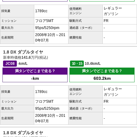
レギュラー
使用燃料
1789cc
排気量
エンジン
ガソリン
フロア5MT
FR
ミッション
駆動方式
95ps/5250rpm
-
最大出力
過給器（ターボ）
2008年10月～201
-
生産期間
燃費性能
0年07月
1.8 DX ダブルタイヤ
新車時価格
141.6
万円(税込)
JC08
-km/L
10・15
10.4km/L
満タンでどこまで走る？
満タンでどこまで走る？
-km
603.2km
レギュラー
使用燃料
1789cc
排気量
エンジン
ガソリン
フロア5MT
FR
ミッション
駆動方式
95ps/5250rpm
-
最大出力
過給器（ターボ）
2008年10月～201
-
生産期間
燃費性能
0年07月
1.8 DX ダブルタイヤ