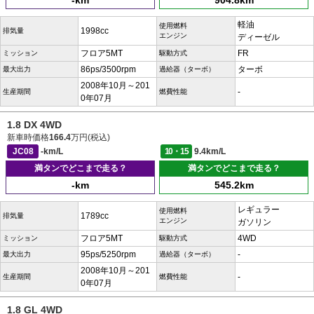
-km
904.8km
軽油
使用燃料
1998cc
排気量
エンジン
ディーゼル
フロア5MT
FR
ミッション
駆動方式
86ps/3500rpm
ターボ
最大出力
過給器（ターボ）
2008年10月～201
-
生産期間
燃費性能
0年07月
1.8 DX 4WD
新車時価格
166.4
万円(税込)
JC08
-km/L
10・15
9.4km/L
満タンでどこまで走る？
満タンでどこまで走る？
-km
545.2km
レギュラー
使用燃料
1789cc
排気量
エンジン
ガソリン
フロア5MT
4WD
ミッション
駆動方式
95ps/5250rpm
-
最大出力
過給器（ターボ）
2008年10月～201
-
生産期間
燃費性能
0年07月
1.8 GL 4WD