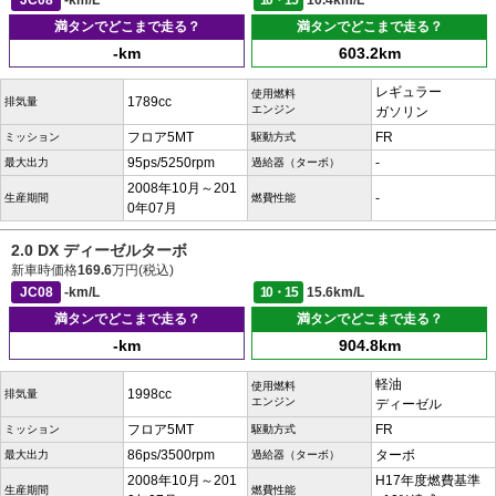
JC08
-km/L
10・15
10.4km/L
満タンでどこまで走る？
満タンでどこまで走る？
-km
603.2km
レギュラー
使用燃料
1789cc
排気量
エンジン
ガソリン
フロア5MT
FR
ミッション
駆動方式
95ps/5250rpm
-
最大出力
過給器（ターボ）
2008年10月～201
-
生産期間
燃費性能
0年07月
2.0 DX ディーゼルターボ
新車時価格
169.6
万円(税込)
JC08
-km/L
10・15
15.6km/L
満タンでどこまで走る？
満タンでどこまで走る？
-km
904.8km
軽油
使用燃料
1998cc
排気量
エンジン
ディーゼル
フロア5MT
FR
ミッション
駆動方式
86ps/3500rpm
ターボ
最大出力
過給器（ターボ）
2008年10月～201
H17年度燃費基準
生産期間
燃費性能