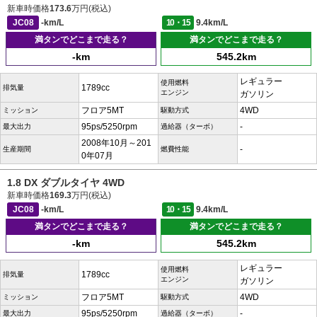
新車時価格
173.6
万円(税込)
JC08
-km/L
10・15
9.4km/L
満タンでどこまで走る？
満タンでどこまで走る？
-km
545.2km
レギュラー
使用燃料
1789cc
排気量
エンジン
ガソリン
フロア5MT
4WD
ミッション
駆動方式
95ps/5250rpm
-
最大出力
過給器（ターボ）
2008年10月～201
-
生産期間
燃費性能
0年07月
1.8 DX ダブルタイヤ 4WD
新車時価格
169.3
万円(税込)
JC08
-km/L
10・15
9.4km/L
満タンでどこまで走る？
満タンでどこまで走る？
-km
545.2km
レギュラー
使用燃料
1789cc
排気量
エンジン
ガソリン
フロア5MT
4WD
ミッション
駆動方式
95ps/5250rpm
-
最大出力
過給器（ターボ）