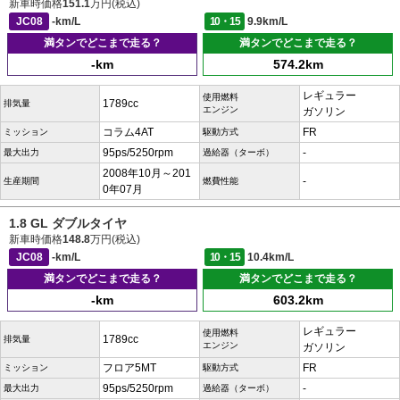
新車時価格
151.1
万円(税込)
JC08
-km/L
10・15
9.9km/L
満タンでどこまで走る？
満タンでどこまで走る？
-km
574.2km
レギュラー
使用燃料
1789cc
排気量
エンジン
ガソリン
コラム4AT
FR
ミッション
駆動方式
95ps/5250rpm
-
最大出力
過給器（ターボ）
2008年10月～201
-
生産期間
燃費性能
0年07月
1.8 GL ダブルタイヤ
新車時価格
148.8
万円(税込)
JC08
-km/L
10・15
10.4km/L
満タンでどこまで走る？
満タンでどこまで走る？
-km
603.2km
レギュラー
使用燃料
1789cc
排気量
エンジン
ガソリン
フロア5MT
FR
ミッション
駆動方式
95ps/5250rpm
-
最大出力
過給器（ターボ）