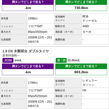
満タンでどこまで走る？
満タンでどこまで走る？
-km
730.8km
軽油
使用燃料
1998cc
排気量
エンジン
ディーゼル
フロア5MT
4WD
ミッション
駆動方式
86ps/3500rpm
ターボ
最大出力
過給器（ターボ）
2008年10月～201
-
生産期間
燃費性能
0年07月
1.8 DX 木製荷台 ダブルタイヤ
新車時価格
---
JC08
-km/L
10・15
10.4km/L
満タンでどこまで走る？
満タンでどこまで走る？
-km
603.2km
レギュラー
使用燃料
1789cc
排気量
エンジン
ガソリン
フロア5MT
FR
ミッション
駆動方式
95ps/5250rpm
-
最大出力
過給器（ターボ）
2008年10月～201
-
生産期間
燃費性能
0年07月