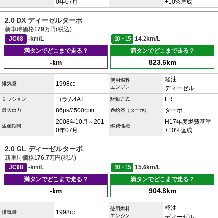
0年07月
+10%達成
2.0 DX ディーゼルターボ
新車時価格
179
万円(税込)
JC08
-km/L
10・15
14.2km/L
満タンでどこまで走る？
満タンでどこまで走る？
-km
823.6km
軽油
使用燃料
1998cc
排気量
エンジン
ディーゼル
コラム4AT
FR
ミッション
駆動方式
86ps/3500rpm
ターボ
最大出力
過給器（ターボ）
2008年10月～201
H17年度燃費基準
生産期間
燃費性能
0年07月
+10%達成
2.0 GL ディーゼルターボ
新車時価格
176.7
万円(税込)
JC08
-km/L
10・15
15.6km/L
満タンでどこまで走る？
満タンでどこまで走る？
-km
904.8km
軽油
使用燃料
1998cc
排気量
エンジン
ディーゼル