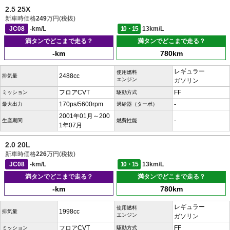
2.5 25X
新車時価格
249
万円(税抜)
JC08
-km/L
10・15
13km/L
満タンでどこまで走る？
満タンでどこまで走る？
-km
780km
レギュラー
使用燃料
2488cc
排気量
エンジン
ガソリン
フロアCVT
FF
ミッション
駆動方式
170ps/5600rpm
-
最大出力
過給器（ターボ）
2001年01月～200
-
生産期間
燃費性能
1年07月
2.0 20L
新車時価格
226
万円(税抜)
JC08
-km/L
10・15
13km/L
満タンでどこまで走る？
満タンでどこまで走る？
-km
780km
レギュラー
使用燃料
1998cc
排気量
エンジン
ガソリン
フロアCVT
FF
ミッション
駆動方式