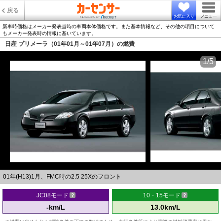
戻る
お気に入り
メニュー
新車時価格はメーカー発表当時の車両本体価格です。また基本情報など、その他の項目について
もメーカー発表時の情報に基いています。
日産 プリメーラ（01年01月～01年07月）の燃費
1/5
01年(H13)1月、FMC時の2.5 25Xのフロント
JC08モード
10・15モード
-km/L
13.0km/L