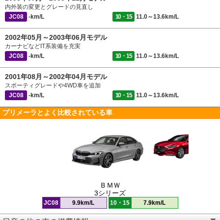
内外装の変更とグレードの見直し
JC08
-km/L
10・15
11.0～13.6km/L
2002年05月～2003年06月モデル
カーナビなどIT系装備を充実
JC08
-km/L
10・15
11.0～13.6km/L
2001年08月～2002年04月モデル
スポーティグレードや4WD車を追加
JC08
-km/L
10・15
11.0～13.6km/L
プリメーラとよく比較されている車
ＢＭＷ
3シリーズ
JC08
9.9km/L
10・15
7.9km/L