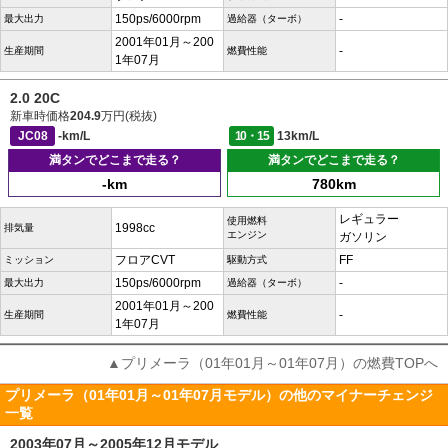
150ps/6000rpm
-
最大出力
過給器（ターボ）
2001年01月～200
-
生産期間
燃費性能
1年07月
2.0 20C
新車時価格
204.9
万円(税抜)
JC08
-km/L
10・15
13km/L
満タンでどこまで走る？
満タンでどこまで走る？
-km
780km
レギュラー
使用燃料
1998cc
排気量
エンジン
ガソリン
フロアCVT
FF
ミッション
駆動方式
150ps/6000rpm
-
最大出力
過給器（ターボ）
2001年01月～200
-
生産期間
燃費性能
1年07月
▲プリメーラ（01年01月～01年07月）の燃費TOPへ
プリメーラ（01年01月～01年07月モデル）の他のマイナーチェンジ
一覧
2003年07月～2005年12月モデル