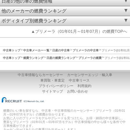
日産の他の車の燃費情報
他のメーカーの燃費ランキング
ボディタイプ別燃費ランキング
▲プリメーラ（01年01月～01年07月）の燃費TOPへ
中古車トップ
中古車メーカー一覧
日産の中古車
プリメーラの中古車
プリメーラ(01年01月
中古車トップ
燃費ランキング
日産の燃費ランキング
プリメーラの燃費
プリメーラ(01年01
中古車情報ならカーセンサー
カーセンサーエッジ・輸入車
車買取・車査定
中古車リース
プライバシーポリシー
利用規約
サイトマップ
お問い合わせ
燃費のいい車を探すなら、中古車・中古車情報のカーセンサー！プリメーラ（01年01
月～01年07月モデル）の燃費が分かります。
お気に入りのプリメーラモデルやグレードを見つけたら、お得・納得の中古車探し。
豊富なプリメーラ（01年01月～01年07月モデル）中古車情報の中から様々な条件で中
古車検索ができます。
カーセンサーはあなたの車選びをサポートします！