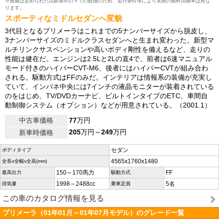
※燃費は定められた試験条件の下での数値のため、走行条件等により実際の燃料消費率は異な
ります。
スポーティなミドルセダンへ変貌
3代目となるプリメーラはこれまでの5ナンバーサイズから脱皮し、
3ナンバーサイズのミドルクラスセダンへと生まれ変わった。新型マ
ルチリンクサスペンションや高いボディ剛性を備えるなど、走りの
性能は健在だ。エンジンは2.5Lと2Lの直4で、前者は6速マニュアル
モード付きのハイパーCVT-M6、後者にはハイパーCVTが組み合わ
される。駆動方式はFFのみだ。インテリアは情報系の装備が充実し
ていて、インパネ中央には7インチの液晶モニターが装着されている
のをはじめ、TV/DVDカーナビ、ビルトインタイプのETC、車間自
動制御システム（オプション）などが用意されている。（2001.1）
中古車価格
77
万円
205
万円～
249
万円
新車時価格
セダン
ボディタイプ
4565x1760x1480
全長x全幅x全高(mm)
150～170馬力
FF
最高出力
駆動方式
1998～2488cc
5名
排気量
乗車定員
この車のカタログ情報を見る
プリメーラ（01年01月～01年07月モデル）のグレード一覧