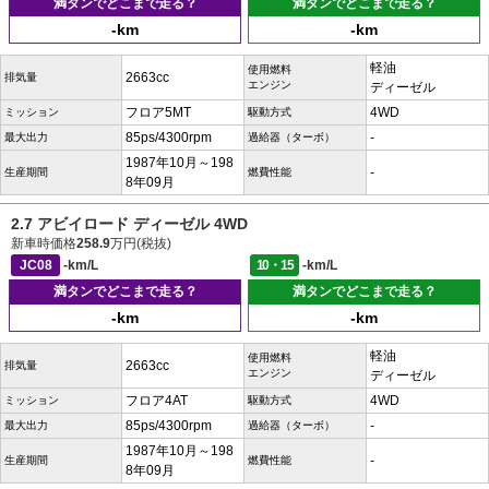
満タンでどこまで走る？
満タンでどこまで走る？
-km
-km
軽油
使用燃料
2663cc
排気量
エンジン
ディーゼル
フロア5MT
4WD
ミッション
駆動方式
85ps/4300rpm
-
最大出力
過給器（ターボ）
1987年10月～198
-
生産期間
燃費性能
8年09月
2.7 アビイロード ディーゼル 4WD
新車時価格
258.9
万円(税抜)
JC08
-km/L
10・15
-km/L
満タンでどこまで走る？
満タンでどこまで走る？
-km
-km
軽油
使用燃料
2663cc
排気量
エンジン
ディーゼル
フロア4AT
4WD
ミッション
駆動方式
85ps/4300rpm
-
最大出力
過給器（ターボ）
1987年10月～198
-
生産期間
燃費性能
8年09月