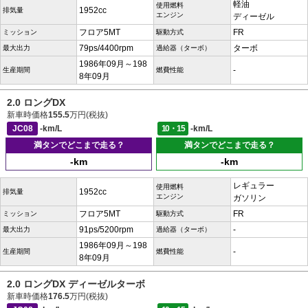
軽油
使用燃料
1952cc
排気量
エンジン
ディーゼル
フロア5MT
FR
ミッション
駆動方式
79ps/4400rpm
ターボ
最大出力
過給器（ターボ）
1986年09月～198
-
生産期間
燃費性能
8年09月
2.0 ロングDX
新車時価格
155.5
万円(税抜)
JC08
-km/L
10・15
-km/L
満タンでどこまで走る？
満タンでどこまで走る？
-km
-km
レギュラー
使用燃料
1952cc
排気量
エンジン
ガソリン
フロア5MT
FR
ミッション
駆動方式
91ps/5200rpm
-
最大出力
過給器（ターボ）
1986年09月～198
-
生産期間
燃費性能
8年09月
2.0 ロングDX ディーゼルターボ
新車時価格
176.5
万円(税抜)