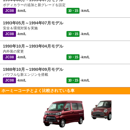
ボディカラーの追加と新グレードを設定
JC08
-km/L
10・15
-km/L
1993年05月～1994年07月モデル
安全＆環境対策を実施
JC08
-km/L
10・15
-km/L
1990年10月～1993年04月モデル
内外装の変更
JC08
-km/L
10・15
-km/L
1988年10月～1990年09月モデル
パワフルな新エンジンを搭載
JC08
-km/L
10・15
-km/L
ホーミーコーチとよく比較されている車