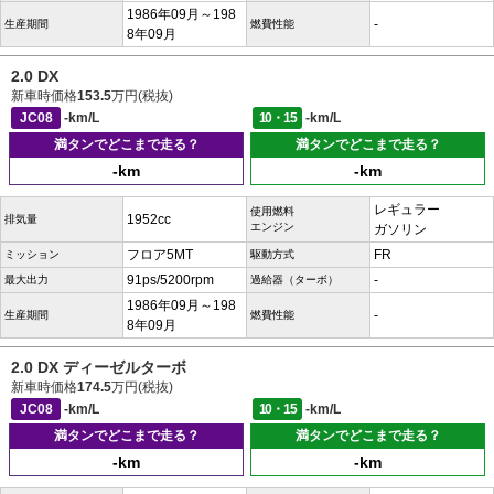
1986年09月～198
-
生産期間
燃費性能
8年09月
2.0 DX
新車時価格
153.5
万円(税抜)
JC08
-km/L
10・15
-km/L
満タンでどこまで走る？
満タンでどこまで走る？
-km
-km
レギュラー
使用燃料
1952cc
排気量
エンジン
ガソリン
フロア5MT
FR
ミッション
駆動方式
91ps/5200rpm
-
最大出力
過給器（ターボ）
1986年09月～198
-
生産期間
燃費性能
8年09月
2.0 DX ディーゼルターボ
新車時価格
174.5
万円(税抜)
JC08
-km/L
10・15
-km/L
満タンでどこまで走る？
満タンでどこまで走る？
-km
-km