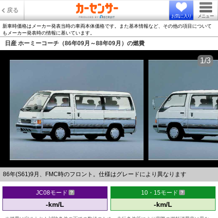
戻る
お気に入り
メニュー
新車時価格はメーカー発表当時の車両本体価格です。また基本情報など、その他の項目について
もメーカー発表時の情報に基いています。
日産 ホーミーコーチ（86年09月～88年09月）の燃費
1/3
86年(S61)9月、FMC時のフロント。仕様はグレードにより異なります
JC08モード
10・15モード
-km/L
-km/L