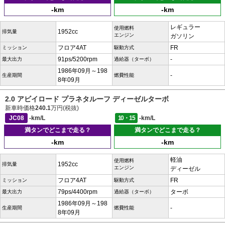
-km
-km
レギュラー
使用燃料
1952cc
排気量
エンジン
ガソリン
フロア4AT
FR
ミッション
駆動方式
91ps/5200rpm
-
最大出力
過給器（ターボ）
1986年09月～198
-
生産期間
燃費性能
8年09月
2.0 アビイロード プラネタルーフ ディーゼルターボ
新車時価格
240.1
万円(税抜)
JC08
-km/L
10・15
-km/L
満タンでどこまで走る？
満タンでどこまで走る？
-km
-km
軽油
使用燃料
1952cc
排気量
エンジン
ディーゼル
フロア4AT
FR
ミッション
駆動方式
79ps/4400rpm
ターボ
最大出力
過給器（ターボ）
1986年09月～198
-
生産期間
燃費性能
8年09月