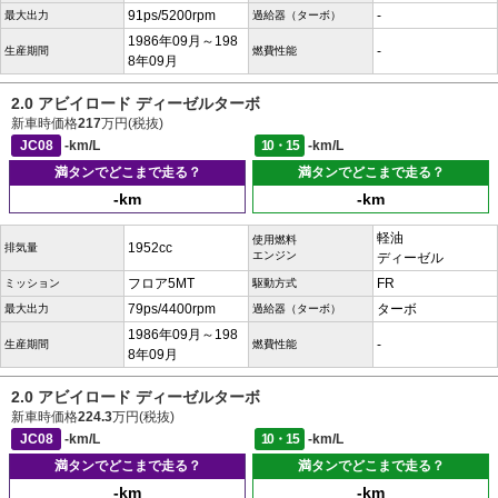
91ps/5200rpm
-
最大出力
過給器（ターボ）
1986年09月～198
-
生産期間
燃費性能
8年09月
2.0 アビイロード ディーゼルターボ
新車時価格
217
万円(税抜)
JC08
-km/L
10・15
-km/L
満タンでどこまで走る？
満タンでどこまで走る？
-km
-km
軽油
使用燃料
1952cc
排気量
エンジン
ディーゼル
フロア5MT
FR
ミッション
駆動方式
79ps/4400rpm
ターボ
最大出力
過給器（ターボ）
1986年09月～198
-
生産期間
燃費性能
8年09月
2.0 アビイロード ディーゼルターボ
新車時価格
224.3
万円(税抜)
JC08
-km/L
10・15
-km/L
満タンでどこまで走る？
満タンでどこまで走る？
-km
-km