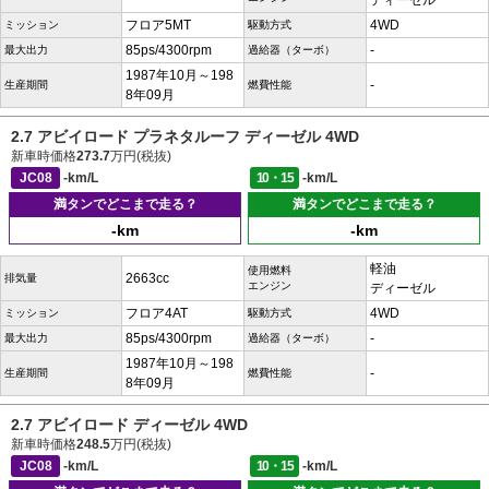
ディーゼル
フロア5MT
4WD
ミッション
駆動方式
85ps/4300rpm
-
最大出力
過給器（ターボ）
1987年10月～198
-
生産期間
燃費性能
8年09月
2.7 アビイロード プラネタルーフ ディーゼル 4WD
新車時価格
273.7
万円(税抜)
JC08
-km/L
10・15
-km/L
満タンでどこまで走る？
満タンでどこまで走る？
-km
-km
軽油
使用燃料
2663cc
排気量
エンジン
ディーゼル
フロア4AT
4WD
ミッション
駆動方式
85ps/4300rpm
-
最大出力
過給器（ターボ）
1987年10月～198
-
生産期間
燃費性能
8年09月
2.7 アビイロード ディーゼル 4WD
新車時価格
248.5
万円(税抜)
JC08
-km/L
10・15
-km/L