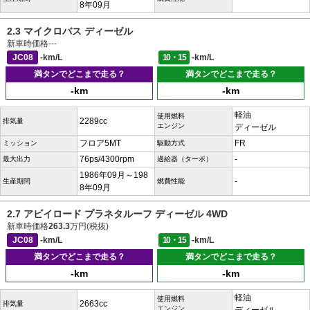
8年09月
2.3 マイクロバス ディーゼル
新車時価格
---
JC08
-km/L
10・15
-km/L
満タンでどこまで走る？
満タンでどこまで走る？
-km
-km
軽油
使用燃料
2289cc
排気量
エンジン
ディーゼル
フロア5MT
FR
ミッション
駆動方式
76ps/4300rpm
-
最大出力
過給器（ターボ）
1986年09月～198
-
生産期間
燃費性能
8年09月
2.7 アビイロード プラネタルーフ ディーゼル 4WD
新車時価格
263.3
万円(税抜)
JC08
-km/L
10・15
-km/L
満タンでどこまで走る？
満タンでどこまで走る？
-km
-km
軽油
使用燃料
2663cc
排気量
エンジン