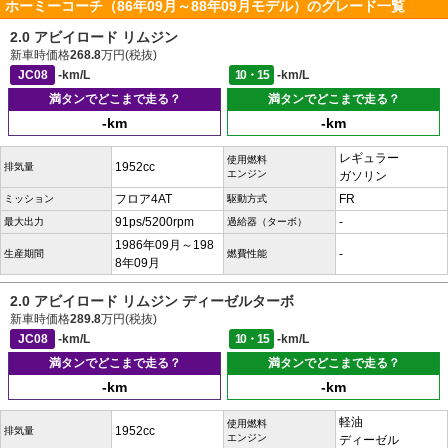
ホーミーコーチ（86年09月～88年09月モデル）のグレード一覧
2.0 アビイロード リムジン
新車時価格
268.8
万円(税抜)
JC08
-km/L
10・15
-km/L
満タンでどこまで走る？
満タンでどこまで走る？
-km
-km
レギュラー
使用燃料
1952cc
排気量
エンジン
ガソリン
フロア4AT
FR
ミッション
駆動方式
91ps/5200rpm
-
最大出力
過給器（ターボ）
1986年09月～198
-
生産期間
燃費性能
8年09月
2.0 アビイロード リムジン ディーゼルターボ
新車時価格
289.8
万円(税抜)
JC08
-km/L
10・15
-km/L
満タンでどこまで走る？
満タンでどこまで走る？
-km
-km
軽油
使用燃料
1952cc
排気量
エンジン
ディーゼル