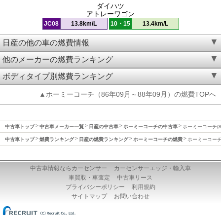
ダイハツ
アトレーワゴン
JC08
13.8km/L
10・15
13.4km/L
日産の他の車の燃費情報
他のメーカーの燃費ランキング
ボディタイプ別燃費ランキング
▲ホーミーコーチ（86年09月～88年09月）の燃費TOPへ
中古車トップ
中古車メーカー一覧
日産の中古車
ホーミーコーチの中古車
ホーミーコーチ(8
中古車トップ
燃費ランキング
日産の燃費ランキング
ホーミーコーチの燃費
ホーミーコーチ(
中古車情報ならカーセンサー
カーセンサーエッジ・輸入車
車買取・車査定
中古車リース
プライバシーポリシー
利用規約
サイトマップ
お問い合わせ