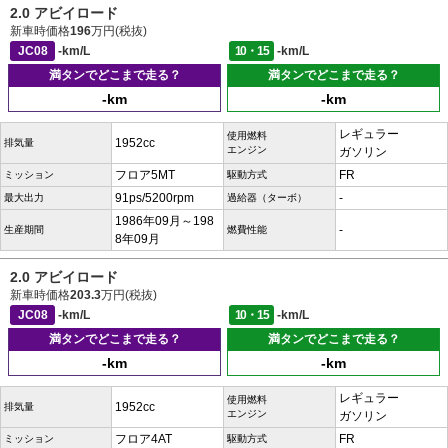
2.0 アビイロード
新車時価格
196
万円(税抜)
JC08
-km/L
10・15
-km/L
満タンでどこまで走る？
満タンでどこまで走る？
-km
-km
レギュラー
使用燃料
1952cc
排気量
エンジン
ガソリン
フロア5MT
FR
ミッション
駆動方式
91ps/5200rpm
-
最大出力
過給器（ターボ）
1986年09月～198
-
生産期間
燃費性能
8年09月
2.0 アビイロード
新車時価格
203.3
万円(税抜)
JC08
-km/L
10・15
-km/L
満タンでどこまで走る？
満タンでどこまで走る？
-km
-km
レギュラー
使用燃料
1952cc
排気量
エンジン
ガソリン
フロア4AT
FR
ミッション
駆動方式