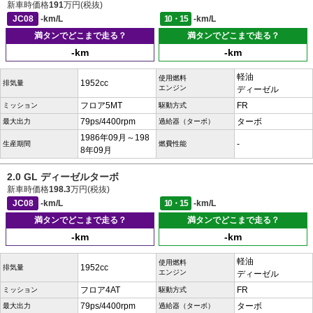
新車時価格
191
万円(税抜)
JC08
-km/L
10・15
-km/L
満タンでどこまで走る？
満タンでどこまで走る？
-km
-km
軽油
使用燃料
1952cc
排気量
エンジン
ディーゼル
フロア5MT
FR
ミッション
駆動方式
79ps/4400rpm
ターボ
最大出力
過給器（ターボ）
1986年09月～198
-
生産期間
燃費性能
8年09月
2.0 GL ディーゼルターボ
新車時価格
198.3
万円(税抜)
JC08
-km/L
10・15
-km/L
満タンでどこまで走る？
満タンでどこまで走る？
-km
-km
軽油
使用燃料
1952cc
排気量
エンジン
ディーゼル
フロア4AT
FR
ミッション
駆動方式
79ps/4400rpm
ターボ
最大出力
過給器（ターボ）