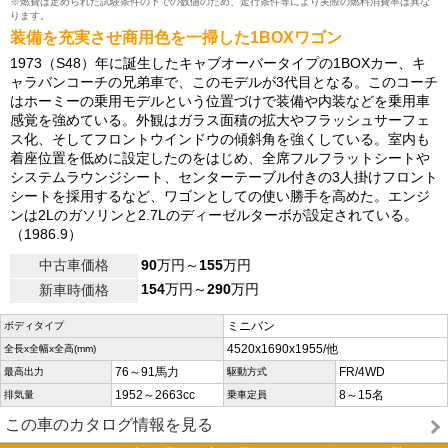
※燃費は定められた試験条件の下での数値のため、走行条件等により実際の燃料消費率は異な
ります。
装備を充実させ商用色を一掃した1BOXワゴン
1973（S48）年に誕生したキャブオーバータイプの1BOXカー、キ
ャラバンコーチの兄弟車で、このモデルが3代目となる。このコーチ
はホーミーの乗用モデルという位置づけで装備や内装などを乗用車
感覚を強めている。外観はガラス面積の拡大やフラッシュサーフェ
ス化、そしてフロントウインドウの傾斜角を強くしている。室内も
着座位置を低めに設定したのをはじめ、全席フルフラットシートや
システムラウンジシート、センターテーブル付きの3人掛けフロント
シートを採用するなど、ワゴンとしての使い勝手を高めた。エンジ
ンは2Lのガソリンと2.7Lのディーゼルターボが設定されている。
（1986.9）
中古車価格
90
万円～
155
万円
154
万円～
290
万円
新車時価格
ミニバン
ボディタイプ
4520x1690x1955/他
全長x全幅x全高(mm)
76～91馬力
FR/4WD
最高出力
駆動方式
1952～2663cc
8～15名
排気量
乗車定員
この車のカタログ情報を見る