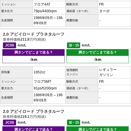
フロア4AT
FR
ミッション
駆動方式
79ps/4400rpm
ターボ
最大出力
過給器（ターボ）
1986年09月～198
-
生産期間
燃費性能
8年09月
2.0 アビイロード プラネタルーフ
新車時価格
211.8
万円(税抜)
JC08
-km/L
10・15
-km/L
満タンでどこまで走る？
満タンでどこまで走る？
-km
-km
レギュラー
使用燃料
1952cc
排気量
エンジン
ガソリン
フロア5MT
FR
ミッション
駆動方式
91ps/5200rpm
-
最大出力
過給器（ターボ）
1986年09月～198
-
生産期間
燃費性能
8年09月
2.0 アビイロード プラネタルーフ
新車時価格
219.1
万円(税抜)
JC08
-km/L
10・15
-km/L
満タンでどこまで走る？
満タンでどこまで走る？