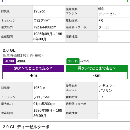
軽油
使用燃料
1952cc
排気量
エンジン
ディーゼル
フロア4AT
FR
ミッション
駆動方式
79ps/4400rpm
ターボ
最大出力
過給器（ターボ）
1986年09月～198
-
生産期間
燃費性能
8年09月
2.0 GL
新車時価格
170
万円(税抜)
JC08
-km/L
10・15
-km/L
満タンでどこまで走る？
満タンでどこまで走る？
-km
-km
レギュラー
使用燃料
1952cc
排気量
エンジン
ガソリン
フロア5MT
FR
ミッション
駆動方式
91ps/5200rpm
-
最大出力
過給器（ターボ）
1986年09月～198
-
生産期間
燃費性能
8年09月
2.0 GL ディーゼルターボ