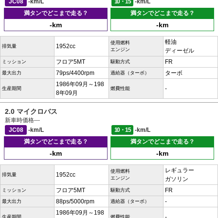
JC08
-km/L
10・15
-km/L
満タンでどこまで走る？
満タンでどこまで走る？
-km
-km
軽油
使用燃料
1952cc
排気量
エンジン
ディーゼル
フロア5MT
FR
ミッション
駆動方式
79ps/4400rpm
ターボ
最大出力
過給器（ターボ）
1986年09月～198
-
生産期間
燃費性能
8年09月
2.0 マイクロバス
新車時価格
---
JC08
-km/L
10・15
-km/L
満タンでどこまで走る？
満タンでどこまで走る？
-km
-km
レギュラー
使用燃料
1952cc
排気量
エンジン
ガソリン
フロア5MT
FR
ミッション
駆動方式
88ps/5000rpm
-
最大出力
過給器（ターボ）
1986年09月～198
-
生産期間
燃費性能