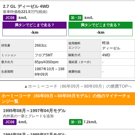
2.7 GL ディーゼル 4WD
新車時価格
221.5
万円(税抜)
JC08
-km/L
10・15
-km/L
満タンでどこまで走る？
満タンでどこまで走る？
-km
-km
軽油
使用燃料
2663cc
排気量
エンジン
ディーゼル
フロア5MT
4WD
ミッション
駆動方式
85ps/4300rpm
-
最大出力
過給器（ターボ）
1987年10月～198
-
生産期間
燃費性能
8年09月
▲ホーミーコーチ（86年09月～88年09月）の燃費TOPへ
ホーミーコーチ（86年09月～88年09月モデル）の他のマイナーチェ
ンジ一覧
1995年08月～1997年04月モデル
内外装の一新とグレードを追加
JC08
-km/L
10・15
7.2km/L
1994年08月～1995年07月モデル